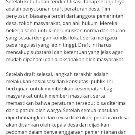
Setelah kebutuhan teridentifikasi, tahap selanjutnya
adalah penyusunan draft peraturan desa. Tim
penyusun biasanya terdiri dari anggota pemerintah
desa, tokoh masyarakat, dan ahli hukum. Mereka
bekerja sama untuk merumuskan norma dan aturan
yang sesuai dengan kondisi lokal, serta mengacu
pada regulasi yang lebih tinggi. Draft ini harus
mencakup substansi dan ketentuan yang jelas agar
mudah dipahami dan dilaksanakan oleh masyarakat.
Setelah draft selesai, langkah terakhir adalah
melakukan sosialisasi dan konsultasi publik. Ini
bertujuan untuk memberikan kesempatan bagi
masyarakat untuk memberi masukan, serta
memastikan bahwa peraturan tersebut bisa diterima
dan dipatuhi oleh warga. Setelah semua masukan
dipertimbangkan dan revisi dilakukan, peraturan desa
akan disahkan oleh kepala desa dan dijadikan
pedoman dalam penyelenggaraan pemerintahan dan