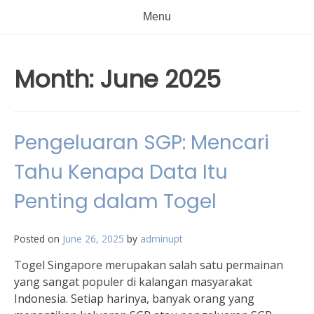
Menu
Month:
June 2025
Pengeluaran SGP: Mencari
Tahu Kenapa Data Itu
Penting dalam Togel
Posted on
June 26, 2025
by
adminupt
Togel Singapore merupakan salah satu permainan
yang sangat populer di kalangan masyarakat
Indonesia. Setiap harinya, banyak orang yang