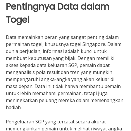
Pentingnya Data dalam
Togel
Data memainkan peran yang sangat penting dalam
permainan togel, khususnya togel Singapore. Dalam
dunia perjudian, informasi adalah kunci untuk
membuat keputusan yang bijak. Dengan memiliki
akses kepada data keluaran SGP, pemain dapat
menganalisis pola result dan tren yang mungkin
mempengaruhi angka-angka yang akan keluar di
masa depan. Data ini tidak hanya membantu pemain
untuk lebih memahami permainan, tetapi juga
meningkatkan peluang mereka dalam memenangkan
hadiah.
Pengeluaran SGP yang tercatat secara akurat
memungkinkan pemain untuk melihat riwayat angka