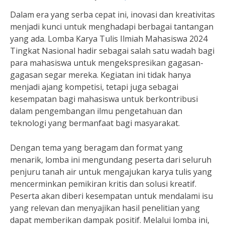
Dalam era yang serba cepat ini, inovasi dan kreativitas
menjadi kunci untuk menghadapi berbagai tantangan
yang ada. Lomba Karya Tulis Ilmiah Mahasiswa 2024
Tingkat Nasional hadir sebagai salah satu wadah bagi
para mahasiswa untuk mengekspresikan gagasan-
gagasan segar mereka. Kegiatan ini tidak hanya
menjadi ajang kompetisi, tetapi juga sebagai
kesempatan bagi mahasiswa untuk berkontribusi
dalam pengembangan ilmu pengetahuan dan
teknologi yang bermanfaat bagi masyarakat.
Dengan tema yang beragam dan format yang
menarik, lomba ini mengundang peserta dari seluruh
penjuru tanah air untuk mengajukan karya tulis yang
mencerminkan pemikiran kritis dan solusi kreatif.
Peserta akan diberi kesempatan untuk mendalami isu
yang relevan dan menyajikan hasil penelitian yang
dapat memberikan dampak positif. Melalui lomba ini,