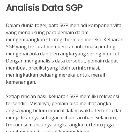
Analisis Data SGP
Dalam dunia togel, data SGP menjadi komponen vital
yang mendukung para pemain dalam
mengembangkan strategi bermain mereka. Keluaran
SGP yang tercatat memberikan informasi penting
mengenai pola dan tren angka yang sering muncul.
Dengan menganalisis data tersebut, pemain dapat
membuat prediksi yang lebih terinformasi,
meningkatkan peluang mereka untuk meraih
kemenangan.
Setiap rincian hasil keluaran SGP memiliki relevansi
tersendiri. Misalnya, pemain bisa melihat angka-
angka yang belum muncul dalam waktu tertentu dan
menjadikannya sebagai pilihan taruhan. Selain itu,
frekuensi munculnya angka-angka tertentu juga
dapat mengindikasikan kemungkinan