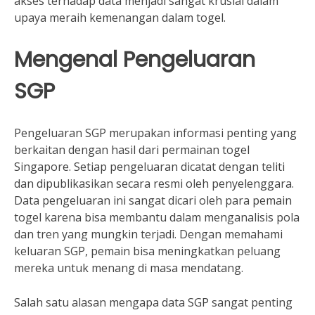
akses terhadap data menjadi sangat krusial dalam
upaya meraih kemenangan dalam togel.
Mengenal Pengeluaran
SGP
Pengeluaran SGP merupakan informasi penting yang
berkaitan dengan hasil dari permainan togel
Singapore. Setiap pengeluaran dicatat dengan teliti
dan dipublikasikan secara resmi oleh penyelenggara.
Data pengeluaran ini sangat dicari oleh para pemain
togel karena bisa membantu dalam menganalisis pola
dan tren yang mungkin terjadi. Dengan memahami
keluaran SGP, pemain bisa meningkatkan peluang
mereka untuk menang di masa mendatang.
Salah satu alasan mengapa data SGP sangat penting