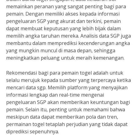
memainkan peranan yang sangat penting bagi para
pemain. Dengan memiliki akses kepada informasi
pengeluaran SGP yang akurat dan terkini, pemain
dapat membuat keputusan yang lebih bijak dalam
memilih angka taruhan mereka. Analisis data SGP juga
membantu dalam memprediksi kecenderungan angka
yang mungkin muncul di masa depan, sehingga
meningkatkan peluang untuk meraih kemenangan.
Rekomendasi bagi para pemain togel adalah untuk
selalu merujuk kepada sumber yang terpercaya ketika
mencari data sgp. Memilih platform yang menyajikan
informasi lengkap dan real-time mengenai
pengeluaran SGP akan memberikan keuntungan bagi
pemain. Selain itu, penting untuk memahami bahwa
meskipun data dapat memberikan pola dan tren,
permainan togel tetaplah perjudian yang tidak dapat
diprediksi sepenuhnya.