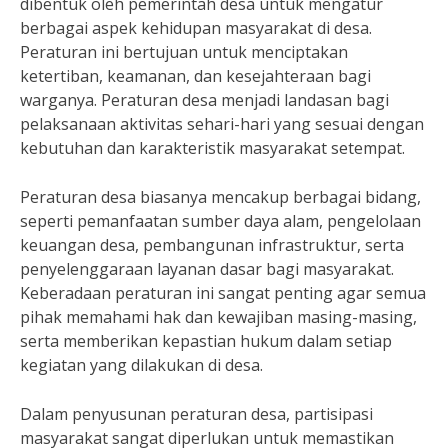
dibentuk oleh pemerintah desa untuk mengatur
berbagai aspek kehidupan masyarakat di desa.
Peraturan ini bertujuan untuk menciptakan
ketertiban, keamanan, dan kesejahteraan bagi
warganya. Peraturan desa menjadi landasan bagi
pelaksanaan aktivitas sehari-hari yang sesuai dengan
kebutuhan dan karakteristik masyarakat setempat.
Peraturan desa biasanya mencakup berbagai bidang,
seperti pemanfaatan sumber daya alam, pengelolaan
keuangan desa, pembangunan infrastruktur, serta
penyelenggaraan layanan dasar bagi masyarakat.
Keberadaan peraturan ini sangat penting agar semua
pihak memahami hak dan kewajiban masing-masing,
serta memberikan kepastian hukum dalam setiap
kegiatan yang dilakukan di desa.
Dalam penyusunan peraturan desa, partisipasi
masyarakat sangat diperlukan untuk memastikan