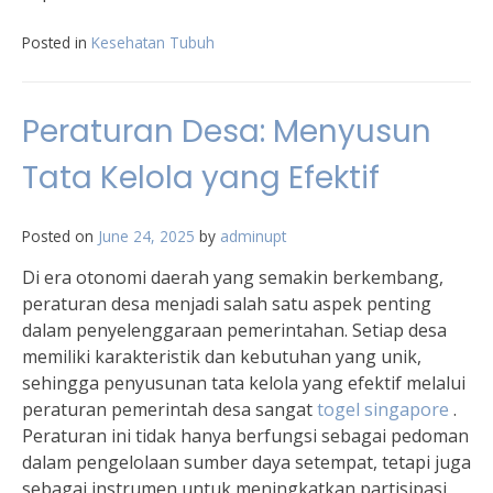
Posted in
Kesehatan Tubuh
Peraturan Desa: Menyusun
Tata Kelola yang Efektif
Posted on
June 24, 2025
by
adminupt
Di era otonomi daerah yang semakin berkembang,
peraturan desa menjadi salah satu aspek penting
dalam penyelenggaraan pemerintahan. Setiap desa
memiliki karakteristik dan kebutuhan yang unik,
sehingga penyusunan tata kelola yang efektif melalui
peraturan pemerintah desa sangat
togel singapore
.
Peraturan ini tidak hanya berfungsi sebagai pedoman
dalam pengelolaan sumber daya setempat, tetapi juga
sebagai instrumen untuk meningkatkan partisipasi