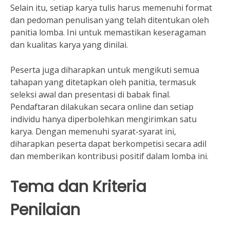
Selain itu, setiap karya tulis harus memenuhi format
dan pedoman penulisan yang telah ditentukan oleh
panitia lomba. Ini untuk memastikan keseragaman
dan kualitas karya yang dinilai.
Peserta juga diharapkan untuk mengikuti semua
tahapan yang ditetapkan oleh panitia, termasuk
seleksi awal dan presentasi di babak final.
Pendaftaran dilakukan secara online dan setiap
individu hanya diperbolehkan mengirimkan satu
karya. Dengan memenuhi syarat-syarat ini,
diharapkan peserta dapat berkompetisi secara adil
dan memberikan kontribusi positif dalam lomba ini.
Tema dan Kriteria
Penilaian