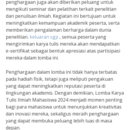
penghargaan juga akan diberikan peluang untuk
mengikuti seminar dan pelatihan terkait penelitian
dan penulisan ilmiah. Kegiatan ini bertujuan untuk
meningkatkan kemampuan akademik peserta, serta
memberikan pengalaman berharga dalam dunia
penelitian.
keluaran sgp
, semua peserta yang
mengirimkan karya tulis mereka akan mendapatkan
e-sertifikat sebagai bentuk apresiasi atas partisipasi
mereka dalam lomba ini.
Penghargaan dalam lomba ini tidak hanya terbatas
pada hadiah fisik, tetapi juga meliputi pengakuan
yang dapat meningkatkan reputasi peserta di
lingkungan akademis. Dengan demikian, Lomba Karya
Tulis Ilmiah Mahasiswa 2024 menjadi momen penting
bagi para mahasiswa untuk menunjukkan kreativitas
dan inovasi mereka, sekaligus meraih penghargaan
yang dapat membuka peluang lebih luas di masa
depan.