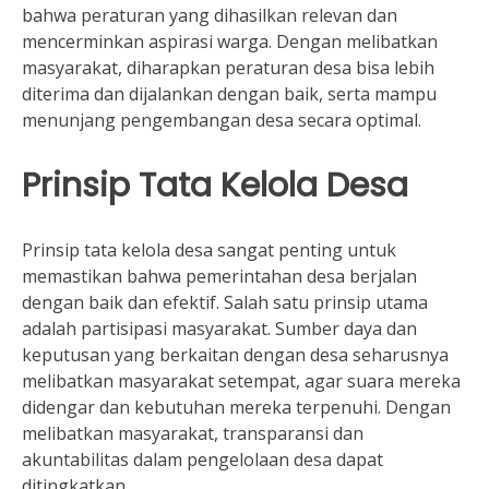
bahwa peraturan yang dihasilkan relevan dan
mencerminkan aspirasi warga. Dengan melibatkan
masyarakat, diharapkan peraturan desa bisa lebih
diterima dan dijalankan dengan baik, serta mampu
menunjang pengembangan desa secara optimal.
Prinsip Tata Kelola Desa
Prinsip tata kelola desa sangat penting untuk
memastikan bahwa pemerintahan desa berjalan
dengan baik dan efektif. Salah satu prinsip utama
adalah partisipasi masyarakat. Sumber daya dan
keputusan yang berkaitan dengan desa seharusnya
melibatkan masyarakat setempat, agar suara mereka
didengar dan kebutuhan mereka terpenuhi. Dengan
melibatkan masyarakat, transparansi dan
akuntabilitas dalam pengelolaan desa dapat
ditingkatkan.