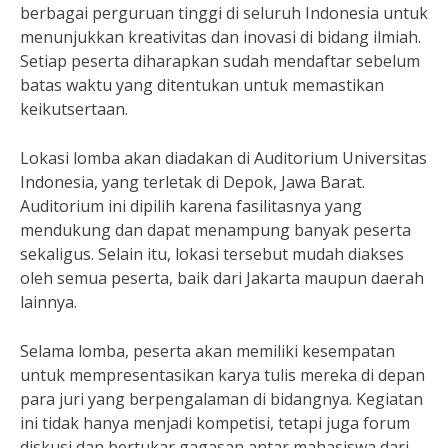
berbagai perguruan tinggi di seluruh Indonesia untuk
menunjukkan kreativitas dan inovasi di bidang ilmiah.
Setiap peserta diharapkan sudah mendaftar sebelum
batas waktu yang ditentukan untuk memastikan
keikutsertaan.
Lokasi lomba akan diadakan di Auditorium Universitas
Indonesia, yang terletak di Depok, Jawa Barat.
Auditorium ini dipilih karena fasilitasnya yang
mendukung dan dapat menampung banyak peserta
sekaligus. Selain itu, lokasi tersebut mudah diakses
oleh semua peserta, baik dari Jakarta maupun daerah
lainnya.
Selama lomba, peserta akan memiliki kesempatan
untuk mempresentasikan karya tulis mereka di depan
para juri yang berpengalaman di bidangnya. Kegiatan
ini tidak hanya menjadi kompetisi, tetapi juga forum
diskusi dan bertukar gagasan antar mahasiswa dari