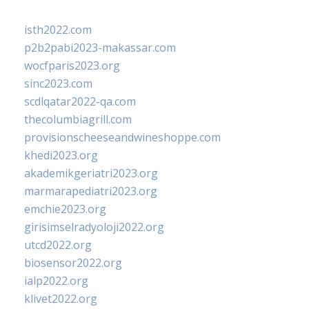
isth2022.com
p2b2pabi2023-makassar.com
wocfparis2023.org
sinc2023.com
scdlqatar2022-qa.com
thecolumbiagrill.com
provisionscheeseandwineshoppe.com
khedi2023.org
akademikgeriatri2023.org
marmarapediatri2023.org
emchie2023.org
girisimselradyoloji2022.org
utcd2022.org
biosensor2022.org
ialp2022.org
klivet2022.org