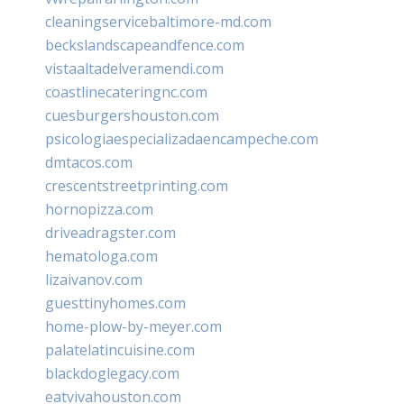
cleaningservicebaltimore-md.com
beckslandscapeandfence.com
vistaaltadelveramendi.com
coastlinecateringnc.com
cuesburgershouston.com
psicologiaespecializadaencampeche.com
dmtacos.com
crescentstreetprinting.com
hornopizza.com
driveadragster.com
hematologa.com
lizaivanov.com
guesttinyhomes.com
home-plow-by-meyer.com
palatelatincuisine.com
blackdoglegacy.com
eatvivahouston.com