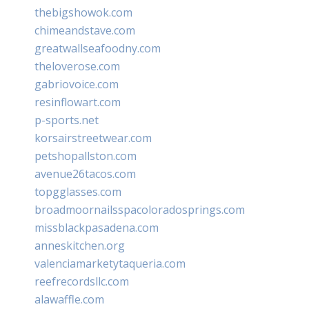
thebigshowok.com
chimeandstave.com
greatwallseafoodny.com
theloverose.com
gabriovoice.com
resinflowart.com
p-sports.net
korsairstreetwear.com
petshopallston.com
avenue26tacos.com
topgglasses.com
broadmoornailsspacoloradosprings.com
missblackpasadena.com
anneskitchen.org
valenciamarketytaqueria.com
reefrecordsllc.com
alawaffle.com