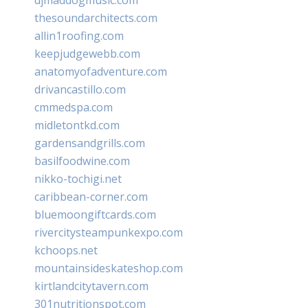
thesoundarchitects.com
allin1roofing.com
keepjudgewebb.com
anatomyofadventure.com
drivancastillo.com
cmmedspa.com
midletontkd.com
gardensandgrills.com
basilfoodwine.com
nikko-tochigi.net
caribbean-corner.com
bluemoongiftcards.com
rivercitysteampunkexpo.com
kchoops.net
mountainsideskateshop.com
kirtlandcitytavern.com
301nutritionspot.com