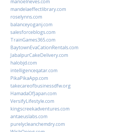
manoelneves.com
mandelaeffectlibrary.com
roselynns.com
balanceyoganj.com
salesforceblogs.com
TrainGames365.com
BaytownEvaCationRentals.com
JabalpurCakeDelivery.com
halobjd.com
intelligenceqatar.com
PikaPikaApp.com
takecareofbusinessdfw.org
HamadaOfJapan.com
VersifyLifestyle.com
kingscreekadventures.com
antaeuslabs.com
purelycleanchemdry.com
WishOping.com