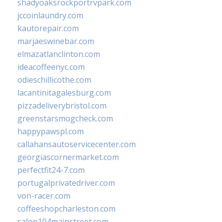
shadyoaksrockportrvpark.com
jccoinlaundry.com
kautorepair.com
marjaeswinebar.com
elmazatlanclinton.com
ideacoffeenyc.com
odieschillicothe.com
lacantinitagalesburg.com
pizzadeliverybristol.com
greenstarsmogcheck.com
happypawspl.com
callahansautoservicecenter.com
georgiascornermarket.com
perfectfit24-7.com
portugalprivatedriver.com
von-racer.com
coffeeshopcharleston.com
salon104mainstreet.com