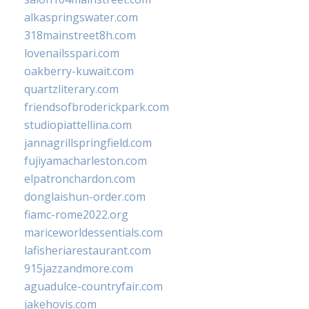
alkaspringswater.com
318mainstreet8h.com
lovenailsspari.com
oakberry-kuwait.com
quartzliterary.com
friendsofbroderickpark.com
studiopiattellina.com
jannagrillspringfield.com
fujiyamacharleston.com
elpatronchardon.com
donglaishun-order.com
fiamc-rome2022.org
mariceworldessentials.com
lafisheriarestaurant.com
915jazzandmore.com
aguadulce-countryfair.com
jakehovis.com