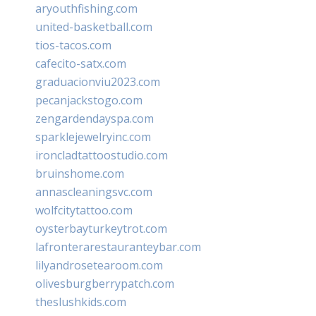
aryouthfishing.com
united-basketball.com
tios-tacos.com
cafecito-satx.com
graduacionviu2023.com
pecanjackstogo.com
zengardendayspa.com
sparklejewelryinc.com
ironcladtattoostudio.com
bruinshome.com
annascleaningsvc.com
wolfcitytattoo.com
oysterbayturkeytrot.com
lafronterarestauranteybar.com
lilyandrosetearoom.com
olivesburgberrypatch.com
theslushkids.com