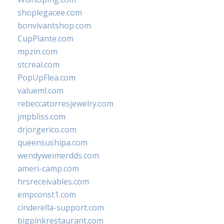
shoplegacee.com
bonvivantshop.com
CupPlante.com
mpzin.com
stcreal.com
PopUpFlea.com
valueml.com
rebeccatorresjewelry.com
jmpbliss.com
drjorgerico.com
queensushipa.com
wendyweimerdds.com
ameri-camp.com
hrsreceivables.com
empconst1.com
cinderella-support.com
bigpinkrestaurant.com