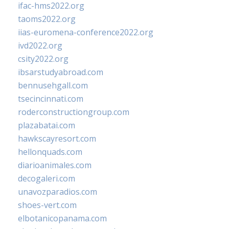
ifac-hms2022.org
taoms2022.org
iias-euromena-conference2022.org
ivd2022.org
csity2022.org
ibsarstudyabroad.com
bennusehgall.com
tsecincinnati.com
roderconstructiongroup.com
plazabatai.com
hawkscayresort.com
hellonquads.com
diarioanimales.com
decogaleri.com
unavozparadios.com
shoes-vert.com
elbotanicopanama.com