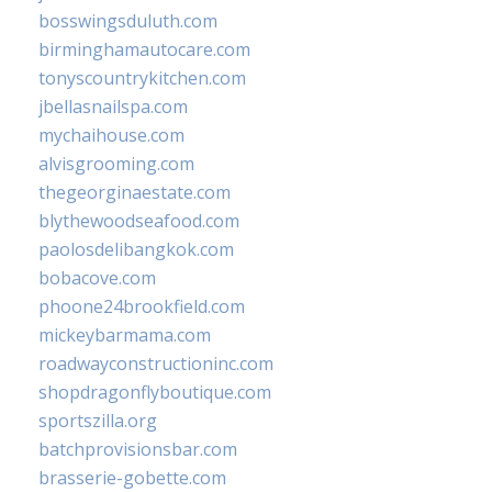
bosswingsduluth.com
birminghamautocare.com
tonyscountrykitchen.com
jbellasnailspa.com
mychaihouse.com
alvisgrooming.com
thegeorginaestate.com
blythewoodseafood.com
paolosdelibangkok.com
bobacove.com
phoone24brookfield.com
mickeybarmama.com
roadwayconstructioninc.com
shopdragonflyboutique.com
sportszilla.org
batchprovisionsbar.com
brasserie-gobette.com