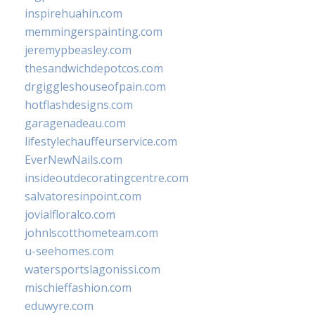
inspirehuahin.com
memmingerspainting.com
jeremypbeasley.com
thesandwichdepotcos.com
drgiggleshouseofpain.com
hotflashdesigns.com
garagenadeau.com
lifestylechauffeurservice.com
EverNewNails.com
insideoutdecoratingcentre.com
salvatoresinpoint.com
jovialfloralco.com
johnlscotthometeam.com
u-seehomes.com
watersportslagonissi.com
mischieffashion.com
eduwyre.com