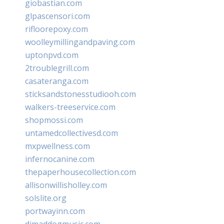
giobastian.com
glpascensori.com
rifloorepoxy.com
woolleymillingandpaving.com
uptonpvd.com
2troublegrill.com
casateranga.com
sticksandstonesstudiooh.com
walkers-treeservice.com
shopmossi.com
untamedcollectivesd.com
mxpwellness.com
infernocanine.com
thepaperhousecollection.com
allisonwillisholley.com
solslite.org
portwayinn.com
djmaddogmusic.com