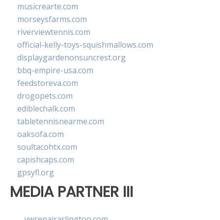
musicrearte.com
morseysfarms.com
riverviewtennis.com
official-kelly-toys-squishmallows.com
displaygardenonsuncrest.org
bbq-empire-usa.com
feedstoreva.com
drogopets.com
ediblechalk.com
tabletennisnearme.com
oaksofa.com
soultacohtx.com
capishcaps.com
gpsyfl.org
MEDIA PARTNER III
vwrepairarlington.com