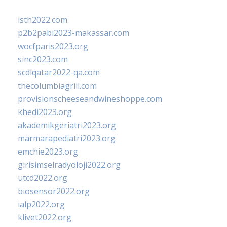
isth2022.com
p2b2pabi2023-makassar.com
wocfparis2023.org
sinc2023.com
scdlqatar2022-qa.com
thecolumbiagrill.com
provisionscheeseandwineshoppe.com
khedi2023.org
akademikgeriatri2023.org
marmarapediatri2023.org
emchie2023.org
girisimselradyoloji2022.org
utcd2022.org
biosensor2022.org
ialp2022.org
klivet2022.org