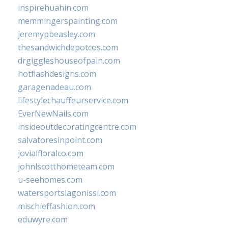
inspirehuahin.com
memmingerspainting.com
jeremypbeasley.com
thesandwichdepotcos.com
drgiggleshouseofpain.com
hotflashdesigns.com
garagenadeau.com
lifestylechauffeurservice.com
EverNewNails.com
insideoutdecoratingcentre.com
salvatoresinpoint.com
jovialfloralco.com
johnlscotthometeam.com
u-seehomes.com
watersportslagonissi.com
mischieffashion.com
eduwyre.com