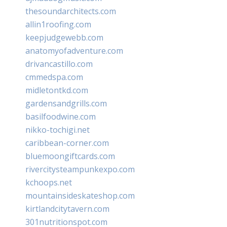
thesoundarchitects.com
allin1roofing.com
keepjudgewebb.com
anatomyofadventure.com
drivancastillo.com
cmmedspa.com
midletontkd.com
gardensandgrills.com
basilfoodwine.com
nikko-tochigi.net
caribbean-corner.com
bluemoongiftcards.com
rivercitysteampunkexpo.com
kchoops.net
mountainsideskateshop.com
kirtlandcitytavern.com
301nutritionspot.com