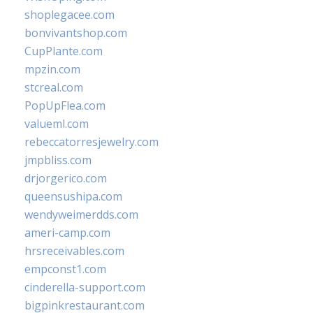
shoplegacee.com
bonvivantshop.com
CupPlante.com
mpzin.com
stcreal.com
PopUpFlea.com
valueml.com
rebeccatorresjewelry.com
jmpbliss.com
drjorgerico.com
queensushipa.com
wendyweimerdds.com
ameri-camp.com
hrsreceivables.com
empconst1.com
cinderella-support.com
bigpinkrestaurant.com