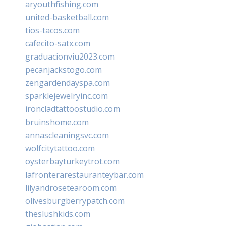
aryouthfishing.com
united-basketball.com
tios-tacos.com
cafecito-satx.com
graduacionviu2023.com
pecanjackstogo.com
zengardendayspa.com
sparklejewelryinc.com
ironcladtattoostudio.com
bruinshome.com
annascleaningsvc.com
wolfcitytattoo.com
oysterbayturkeytrot.com
lafronterarestauranteybar.com
lilyandrosetearoom.com
olivesburgberrypatch.com
theslushkids.com