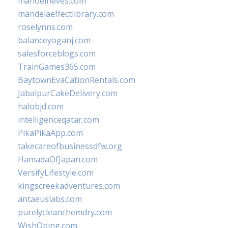
manoelneves.com
mandelaeffectlibrary.com
roselynns.com
balanceyoganj.com
salesforceblogs.com
TrainGames365.com
BaytownEvaCationRentals.com
JabalpurCakeDelivery.com
halobjd.com
intelligenceqatar.com
PikaPikaApp.com
takecareofbusinessdfw.org
HamadaOfJapan.com
VersifyLifestyle.com
kingscreekadventures.com
antaeuslabs.com
purelycleanchemdry.com
WishOping.com