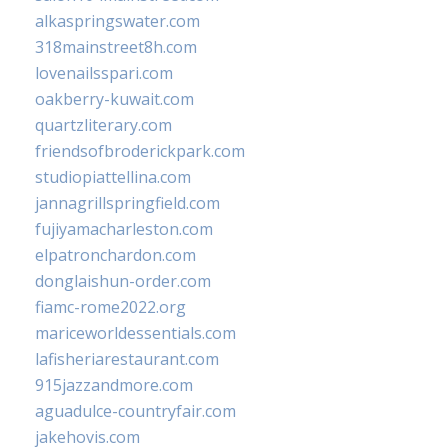
alkaspringswater.com
318mainstreet8h.com
lovenailsspari.com
oakberry-kuwait.com
quartzliterary.com
friendsofbroderickpark.com
studiopiattellina.com
jannagrillspringfield.com
fujiyamacharleston.com
elpatronchardon.com
donglaishun-order.com
fiamc-rome2022.org
mariceworldessentials.com
lafisheriarestaurant.com
915jazzandmore.com
aguadulce-countryfair.com
jakehovis.com