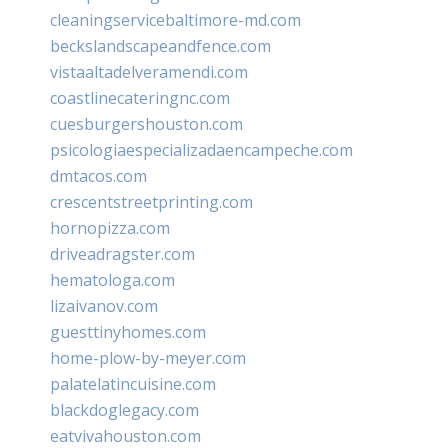
cleaningservicebaltimore-md.com
beckslandscapeandfence.com
vistaaltadelveramendi.com
coastlinecateringnc.com
cuesburgershouston.com
psicologiaespecializadaencampeche.com
dmtacos.com
crescentstreetprinting.com
hornopizza.com
driveadragster.com
hematologa.com
lizaivanov.com
guesttinyhomes.com
home-plow-by-meyer.com
palatelatincuisine.com
blackdoglegacy.com
eatvivahouston.com