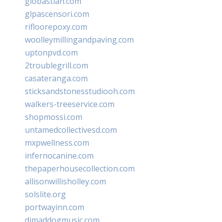
giobastian.com
glpascensori.com
rifloorepoxy.com
woolleymillingandpaving.com
uptonpvd.com
2troublegrill.com
casateranga.com
sticksandstonesstudiooh.com
walkers-treeservice.com
shopmossi.com
untamedcollectivesd.com
mxpwellness.com
infernocanine.com
thepaperhousecollection.com
allisonwillisholley.com
solslite.org
portwayinn.com
djmaddogmusic.com