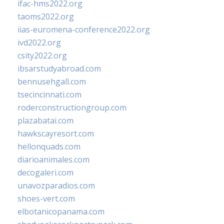
ifac-hms2022.org
taoms2022.org
iias-euromena-conference2022.org
ivd2022.org
csity2022.org
ibsarstudyabroad.com
bennusehgall.com
tsecincinnati.com
roderconstructiongroup.com
plazabatai.com
hawkscayresort.com
hellonquads.com
diarioanimales.com
decogaleri.com
unavozparadios.com
shoes-vert.com
elbotanicopanama.com