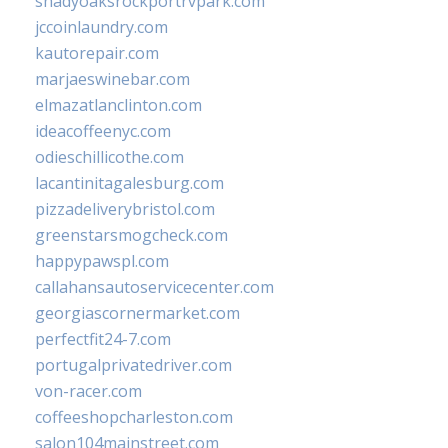
shadyoaksrockportrvpark.com
jccoinlaundry.com
kautorepair.com
marjaeswinebar.com
elmazatlanclinton.com
ideacoffeenyc.com
odieschillicothe.com
lacantinitagalesburg.com
pizzadeliverybristol.com
greenstarsmogcheck.com
happypawspl.com
callahansautoservicecenter.com
georgiascornermarket.com
perfectfit24-7.com
portugalprivatedriver.com
von-racer.com
coffeeshopcharleston.com
salon104mainstreet.com