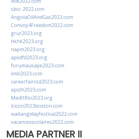
ibie2022.com
sbcc-2022.com
AngolaOilAndGas2022.com
Convoy4Freedom2022.com
grur2023.org
hkhk2023.org
napm2023.org
apsdfd2023.org
forumausape2023.com
imkl2023.com
careerfaircsd2023.com
apsth2023.com
MedItRio2023.org
lcicon2023boston.com
waitangidayfestival2022.com
vacancesscolaires2022.com
MEDIA PARTNER II