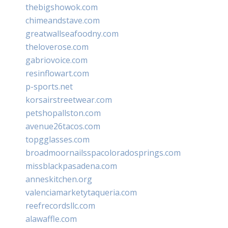
thebigshowok.com
chimeandstave.com
greatwallseafoodny.com
theloverose.com
gabriovoice.com
resinflowart.com
p-sports.net
korsairstreetwear.com
petshopallston.com
avenue26tacos.com
topgglasses.com
broadmoornailsspacoloradosprings.com
missblackpasadena.com
anneskitchen.org
valenciamarketytaqueria.com
reefrecordsllc.com
alawaffle.com