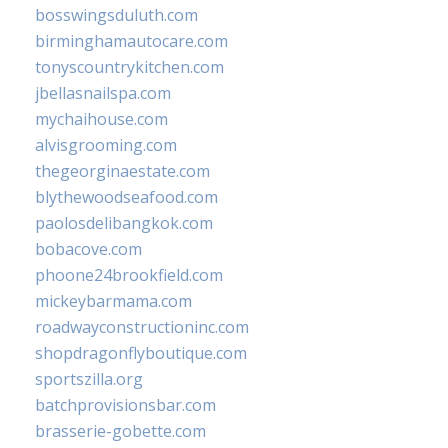
bosswingsduluth.com
birminghamautocare.com
tonyscountrykitchen.com
jbellasnailspa.com
mychaihouse.com
alvisgrooming.com
thegeorginaestate.com
blythewoodseafood.com
paolosdelibangkok.com
bobacove.com
phoone24brookfield.com
mickeybarmama.com
roadwayconstructioninc.com
shopdragonflyboutique.com
sportszilla.org
batchprovisionsbar.com
brasserie-gobette.com