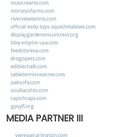
musicrearte.com
morseysfarms.com
riverviewtennis.com
official-kelly-toys-squishmallows.com
displaygardenonsuncrest.org
bbq-empire-usa.com
feedstoreva.com
drogopets.com
ediblechalk.com
tabletennisnearme.com
oaksofa.com
soultacohtx.com
capishcaps.com
gpsyfl.org
MEDIA PARTNER III
vwrepairarlington.com