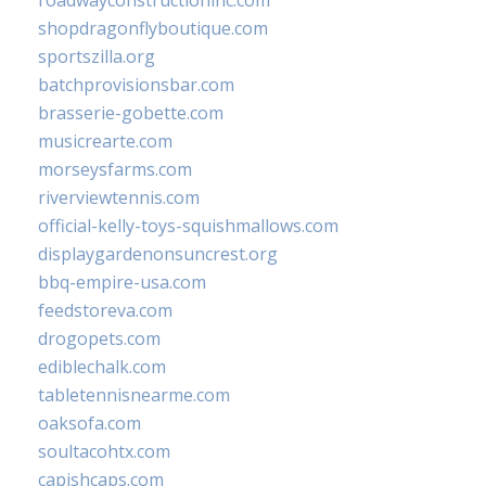
roadwayconstructioninc.com
shopdragonflyboutique.com
sportszilla.org
batchprovisionsbar.com
brasserie-gobette.com
musicrearte.com
morseysfarms.com
riverviewtennis.com
official-kelly-toys-squishmallows.com
displaygardenonsuncrest.org
bbq-empire-usa.com
feedstoreva.com
drogopets.com
ediblechalk.com
tabletennisnearme.com
oaksofa.com
soultacohtx.com
capishcaps.com