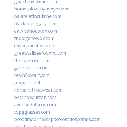
guesttinyhomes.com
home-plow-by-meyer.com
palatelatincuisine.com
blackdoglegacy.com
eatvivahouston.com
thebigshowok.com
chimeandstave.com
greatwallseafoodny.com
theloverose.com
gabriovoice.com
resinflowart.com
p-sports.net
korsairstreetwear.com
petshopallston.com
avenue26tacos.com
topgglasses.com
broadmoornailsspacoloradosprings.com
missblackpasadena.com