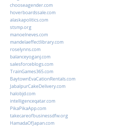
chooseagender.com
hoverboardssale.com
alaskapolitics.com
stsmp.org
manoelneves.com
mandelaeffectlibrary.com
roselynns.com
balanceyoganj.com
salesforceblogs.com
TrainGames365.com
BaytownEvaCationRentals.com
JabalpurCakeDelivery.com
halobjd.com
intelligenceqatar.com
PikaPikaApp.com
takecareofbusinessdfw.org
HamadaOfJapan.com