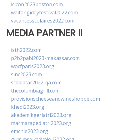
lcicon2023boston.com
waitangidayfestival2022.com
vacancesscolaires2022.com
MEDIA PARTNER II
isth2022.com
p2b2pabi2023-makassar.com
wocfparis2023.org
sinc2023.com
scdlqatar2022-qa.com
thecolumbiagrill.com
provisionscheeseandwineshoppe.com
khedi2023.org
akademikgeriatri2023.org
marmarapediatri2023.org
emchie2023.org
girisimselradyoloji2022.org