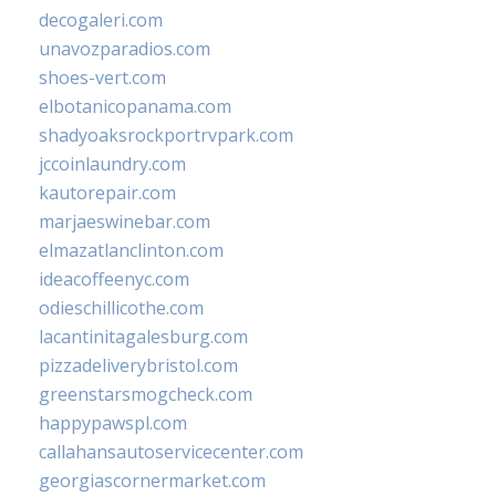
decogaleri.com
unavozparadios.com
shoes-vert.com
elbotanicopanama.com
shadyoaksrockportrvpark.com
jccoinlaundry.com
kautorepair.com
marjaeswinebar.com
elmazatlanclinton.com
ideacoffeenyc.com
odieschillicothe.com
lacantinitagalesburg.com
pizzadeliverybristol.com
greenstarsmogcheck.com
happypawspl.com
callahansautoservicecenter.com
georgiascornermarket.com