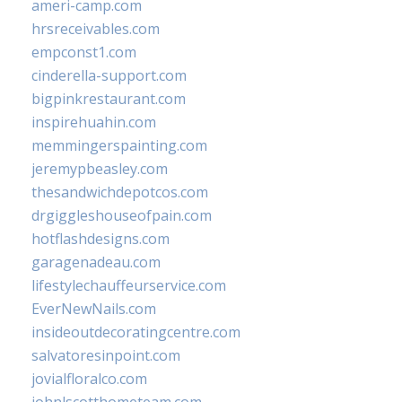
ameri-camp.com
hrsreceivables.com
empconst1.com
cinderella-support.com
bigpinkrestaurant.com
inspirehuahin.com
memmingerspainting.com
jeremypbeasley.com
thesandwichdepotcos.com
drgiggleshouseofpain.com
hotflashdesigns.com
garagenadeau.com
lifestylechauffeurservice.com
EverNewNails.com
insideoutdecoratingcentre.com
salvatoresinpoint.com
jovialfloralco.com