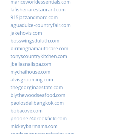
mariceworldessentials.com
lafisheriarestaurant.com
915jazzandmore.com
aguadulce-countryfair.com
jakehovis.com
bosswingsduluth.com
birminghamautocare.com
tonyscountrykitchen.com
jbellasnailspa.com
mychaihouse.com
alvisgrooming.com
thegeorginaestate.com
blythewoodseafood.com
paolosdelibangkok.com
bobacove.com
phoone24brookfield.com
mickeybarmama.com