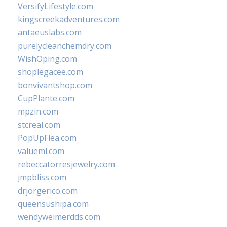
VersifyLifestyle.com
kingscreekadventures.com
antaeuslabs.com
purelycleanchemdry.com
WishOping.com
shoplegacee.com
bonvivantshop.com
CupPlante.com
mpzin.com
stcreal.com
PopUpFlea.com
valueml.com
rebeccatorresjewelry.com
jmpbliss.com
drjorgerico.com
queensushipa.com
wendyweimerdds.com