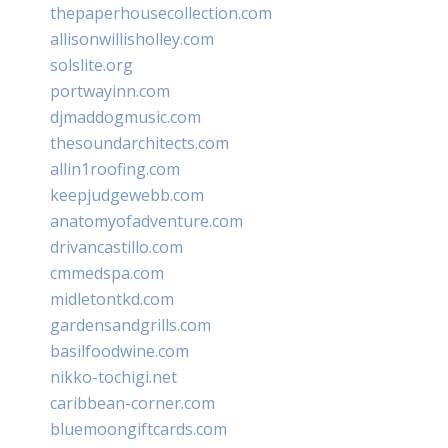
thepaperhousecollection.com
allisonwillisholley.com
solslite.org
portwayinn.com
djmaddogmusic.com
thesoundarchitects.com
allin1roofing.com
keepjudgewebb.com
anatomyofadventure.com
drivancastillo.com
cmmedspa.com
midletontkd.com
gardensandgrills.com
basilfoodwine.com
nikko-tochigi.net
caribbean-corner.com
bluemoongiftcards.com