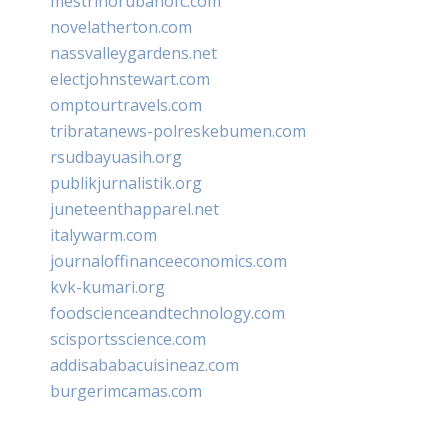
mestrinorubanofc.com
novelatherton.com
nassvalleygardens.net
electjohnstewart.com
omptourtravels.com
tribratanews-polreskebumen.com
rsudbayuasih.org
publikjurnalistik.org
juneteenthapparel.net
italywarm.com
journaloffinanceeconomics.com
kvk-kumari.org
foodscienceandtechnology.com
scisportsscience.com
addisababacuisineaz.com
burgerimcamas.com