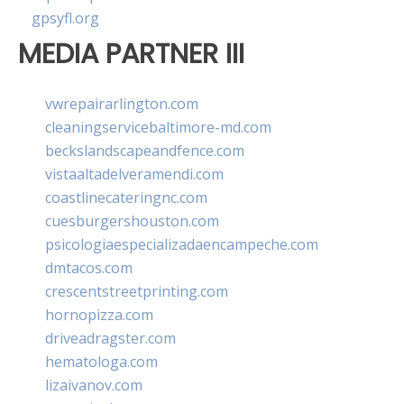
gpsyfl.org
MEDIA PARTNER III
vwrepairarlington.com
cleaningservicebaltimore-md.com
beckslandscapeandfence.com
vistaaltadelveramendi.com
coastlinecateringnc.com
cuesburgershouston.com
psicologiaespecializadaencampeche.com
dmtacos.com
crescentstreetprinting.com
hornopizza.com
driveadragster.com
hematologa.com
lizaivanov.com