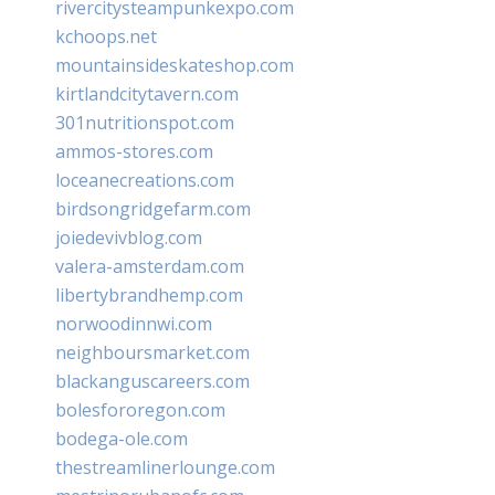
rivercitysteampunkexpo.com
kchoops.net
mountainsideskateshop.com
kirtlandcitytavern.com
301nutritionspot.com
ammos-stores.com
loceanecreations.com
birdsongridgefarm.com
joiedevivblog.com
valera-amsterdam.com
libertybrandhemp.com
norwoodinnwi.com
neighboursmarket.com
blackanguscareers.com
bolesfororegon.com
bodega-ole.com
thestreamlinerlounge.com