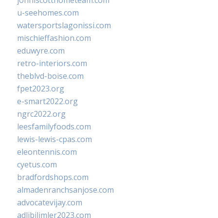
johnlscotthometeam.com
u-seehomes.com
watersportslagonissi.com
mischieffashion.com
eduwyre.com
retro-interiors.com
theblvd-boise.com
fpet2023.org
e-smart2022.org
ngrc2022.org
leesfamilyfoods.com
lewis-lewis-cpas.com
eleontennis.com
cyetus.com
bradfordshops.com
almadenranchsanjose.com
advocatevijay.com
adlibilimler2023.com