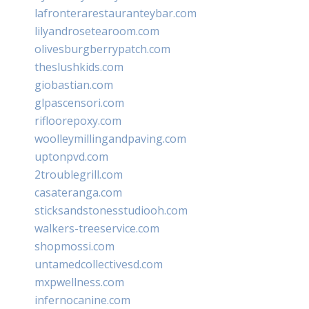
lafronterarestauranteybar.com
lilyandrosetearoom.com
olivesburgberrypatch.com
theslushkids.com
giobastian.com
glpascensori.com
rifloorepoxy.com
woolleymillingandpaving.com
uptonpvd.com
2troublegrill.com
casateranga.com
sticksandstonesstudiooh.com
walkers-treeservice.com
shopmossi.com
untamedcollectivesd.com
mxpwellness.com
infernocanine.com