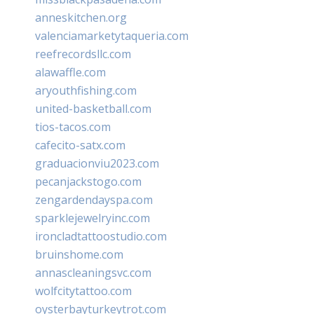
anneskitchen.org
valenciamarketytaqueria.com
reefrecordsllc.com
alawaffle.com
aryouthfishing.com
united-basketball.com
tios-tacos.com
cafecito-satx.com
graduacionviu2023.com
pecanjackstogo.com
zengardendayspa.com
sparklejewelryinc.com
ironcladtattoostudio.com
bruinshome.com
annascleaningsvc.com
wolfcitytattoo.com
oysterbayturkeytrot.com