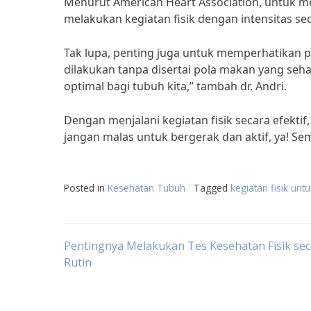
Menurut American Heart Association, untuk me
melakukan kegiatan fisik dengan intensitas se
Tak lupa, penting juga untuk memperhatikan po
dilakukan tanpa disertai pola makan yang seha
optimal bagi tubuh kita,” tambah dr. Andri.
Dengan menjalani kegiatan fisik secara efektif
jangan malas untuk bergerak dan aktif, ya! Sem
Posted in
Kesehatan Tubuh
Tagged
kegiatan fisik unt
Post
Pentingnya Melakukan Tes Kesehatan Fisik sec
Rutin
navigation