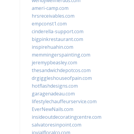
wendyweimerdds.com
ameri-camp.com
hrsreceivables.com
empconst1.com
cinderella-support.com
bigpinkrestaurant.com
inspirehuahin.com
memmingerspainting.com
jeremypbeasley.com
thesandwichdepotcos.com
drgiggleshouseofpain.com
hotflashdesigns.com
garagenadeau.com
lifestylechauffeurservice.com
EverNewNails.com
insideoutdecoratingcentre.com
salvatoresinpoint.com
jovialfloralco.com