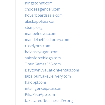
hingstonnt.com
chooseagender.com
hoverboardssale.com
alaskapolitics.com
stsmp.org
manoelneves.com
mandelaeffectlibrary.com
roselynns.com
balanceyoganj.com
salesforceblogs.com
TrainGames365.com
BaytownEvaCationRentals.com
JabalpurCakeDelivery.com
halobjd.com
intelligenceqatar.com
PikaPikaApp.com
takecareofbusinessdfw.org