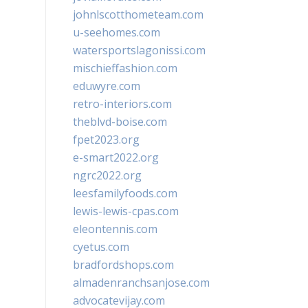
johnlscotthometeam.com
u-seehomes.com
watersportslagonissi.com
mischieffashion.com
eduwyre.com
retro-interiors.com
theblvd-boise.com
fpet2023.org
e-smart2022.org
ngrc2022.org
leesfamilyfoods.com
lewis-lewis-cpas.com
eleontennis.com
cyetus.com
bradfordshops.com
almadenranchsanjose.com
advocatevijay.com