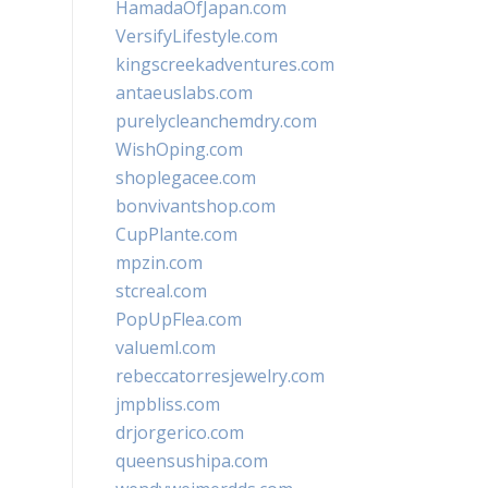
HamadaOfJapan.com
VersifyLifestyle.com
kingscreekadventures.com
antaeuslabs.com
purelycleanchemdry.com
WishOping.com
shoplegacee.com
bonvivantshop.com
CupPlante.com
mpzin.com
stcreal.com
PopUpFlea.com
valueml.com
rebeccatorresjewelry.com
jmpbliss.com
drjorgerico.com
queensushipa.com