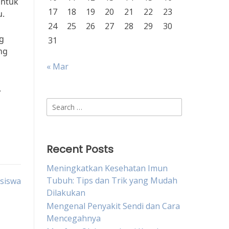
untuk
17
18
19
20
21
22
23
u.
24
25
26
27
28
29
30
ng
31
ng
« Mar
,
Search
for:
Recent Posts
Meningkatkan Kesehatan Imun
Tubuh: Tips dan Trik yang Mudah
siswa
Dilakukan
Mengenal Penyakit Sendi dan Cara
Mencegahnya