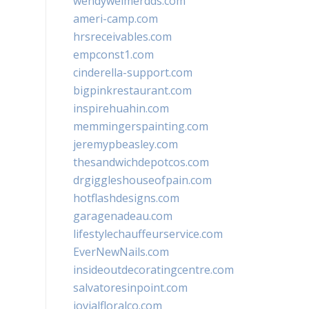
wendyweimerdds.com
ameri-camp.com
hrsreceivables.com
empconst1.com
cinderella-support.com
bigpinkrestaurant.com
inspirehuahin.com
memmingerspainting.com
jeremypbeasley.com
thesandwichdepotcos.com
drgiggleshouseofpain.com
hotflashdesigns.com
garagenadeau.com
lifestylechauffeurservice.com
EverNewNails.com
insideoutdecoratingcentre.com
salvatoresinpoint.com
jovialfloralco.com