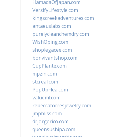
HamadaOfJapan.com
VersifyLifestyle.com
kingscreekadventures.com
antaeuslabs.com
purelycleanchemdry.com
WishOping.com
shoplegacee.com
bonvivantshop.com
CupPlante.com
mpzin.com
stcreal.com
PopUpFlea.com
valueml.com
rebeccatorresjewelry.com
jmpbliss.com
drjorgerico.com
queensushipa.com