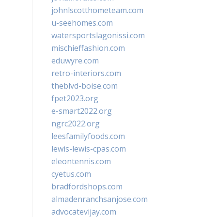
johnlscotthometeam.com
u-seehomes.com
watersportslagonissi.com
mischieffashion.com
eduwyre.com
retro-interiors.com
theblvd-boise.com
fpet2023.org
e-smart2022.org
ngrc2022.org
leesfamilyfoods.com
lewis-lewis-cpas.com
eleontennis.com
cyetus.com
bradfordshops.com
almadenranchsanjose.com
advocatevijay.com