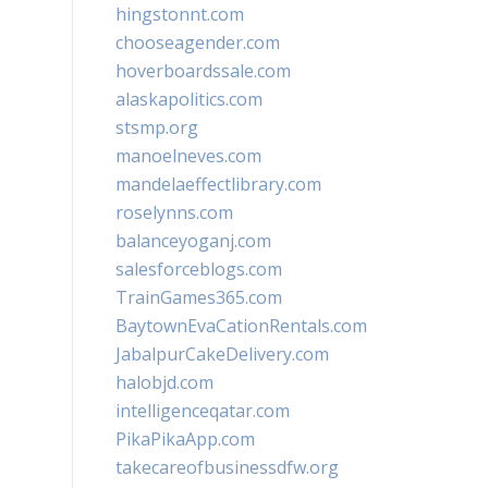
hingstonnt.com
chooseagender.com
hoverboardssale.com
alaskapolitics.com
stsmp.org
manoelneves.com
mandelaeffectlibrary.com
roselynns.com
balanceyoganj.com
salesforceblogs.com
TrainGames365.com
BaytownEvaCationRentals.com
JabalpurCakeDelivery.com
halobjd.com
intelligenceqatar.com
PikaPikaApp.com
takecareofbusinessdfw.org