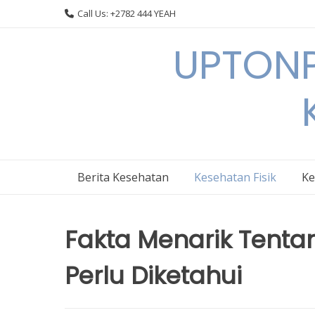
Skip
Call Us: +2782 444 YEAH
to
content
UPTONP
Berita Kesehatan
Kesehatan Fisik
Ke
Fakta Menarik Tenta
Perlu Diketahui