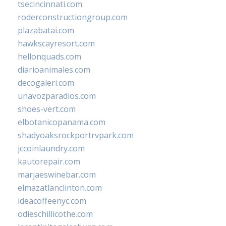
tsecincinnati.com
roderconstructiongroup.com
plazabatai.com
hawkscayresort.com
hellonquads.com
diarioanimales.com
decogaleri.com
unavozparadios.com
shoes-vert.com
elbotanicopanama.com
shadyoaksrockportrvpark.com
jccoinlaundry.com
kautorepair.com
marjaeswinebar.com
elmazatlanclinton.com
ideacoffeenyc.com
odieschillicothe.com