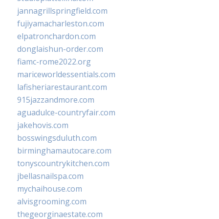
jannagrillspringfield.com
fujiyamacharleston.com
elpatronchardon.com
donglaishun-order.com
fiamc-rome2022.org
mariceworldessentials.com
lafisheriarestaurant.com
915jazzandmore.com
aguadulce-countryfair.com
jakehovis.com
bosswingsduluth.com
birminghamautocare.com
tonyscountrykitchen.com
jbellasnailspa.com
mychaihouse.com
alvisgrooming.com
thegeorginaestate.com