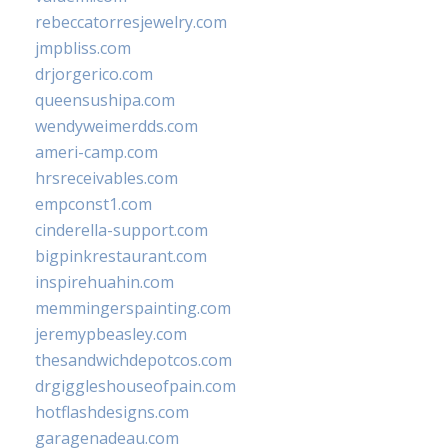
rebeccatorresjewelry.com
jmpbliss.com
drjorgerico.com
queensushipa.com
wendyweimerdds.com
ameri-camp.com
hrsreceivables.com
empconst1.com
cinderella-support.com
bigpinkrestaurant.com
inspirehuahin.com
memmingerspainting.com
jeremypbeasley.com
thesandwichdepotcos.com
drgiggleshouseofpain.com
hotflashdesigns.com
garagenadeau.com