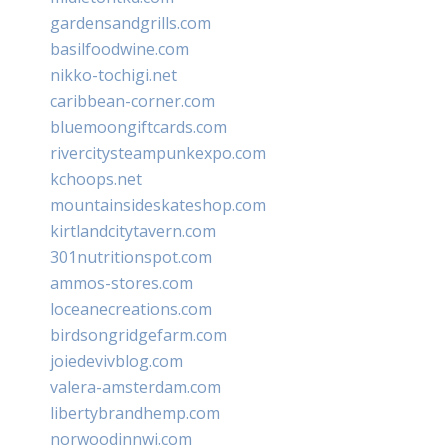
gardensandgrills.com
basilfoodwine.com
nikko-tochigi.net
caribbean-corner.com
bluemoongiftcards.com
rivercitysteampunkexpo.com
kchoops.net
mountainsideskateshop.com
kirtlandcitytavern.com
301nutritionspot.com
ammos-stores.com
loceanecreations.com
birdsongridgefarm.com
joiedevivblog.com
valera-amsterdam.com
libertybrandhemp.com
norwoodinnwi.com