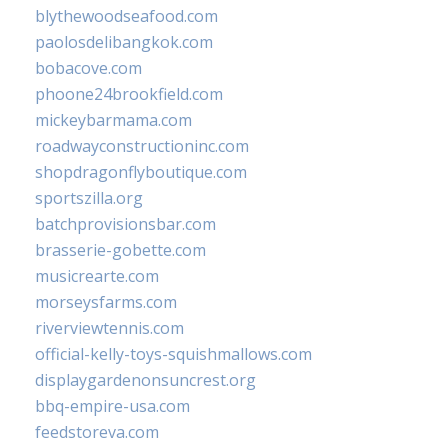
blythewoodseafood.com
paolosdelibangkok.com
bobacove.com
phoone24brookfield.com
mickeybarmama.com
roadwayconstructioninc.com
shopdragonflyboutique.com
sportszilla.org
batchprovisionsbar.com
brasserie-gobette.com
musicrearte.com
morseysfarms.com
riverviewtennis.com
official-kelly-toys-squishmallows.com
displaygardenonsuncrest.org
bbq-empire-usa.com
feedstoreva.com