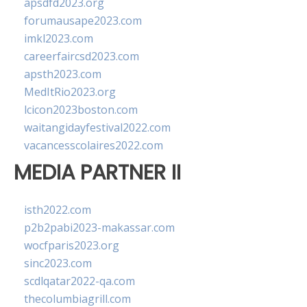
apsdfd2023.org
forumausape2023.com
imkl2023.com
careerfaircsd2023.com
apsth2023.com
MedItRio2023.org
lcicon2023boston.com
waitangidayfestival2022.com
vacancesscolaires2022.com
MEDIA PARTNER II
isth2022.com
p2b2pabi2023-makassar.com
wocfparis2023.org
sinc2023.com
scdlqatar2022-qa.com
thecolumbiagrill.com