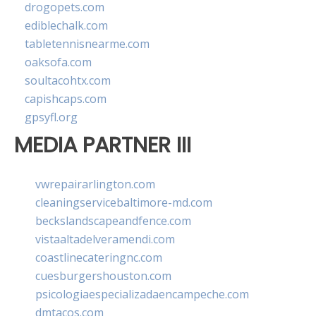
drogopets.com
ediblechalk.com
tabletennisnearme.com
oaksofa.com
soultacohtx.com
capishcaps.com
gpsyfl.org
MEDIA PARTNER III
vwrepairarlington.com
cleaningservicebaltimore-md.com
beckslandscapeandfence.com
vistaaltadelveramendi.com
coastlinecateringnc.com
cuesburgershouston.com
psicologiaespecializadaencampeche.com
dmtacos.com