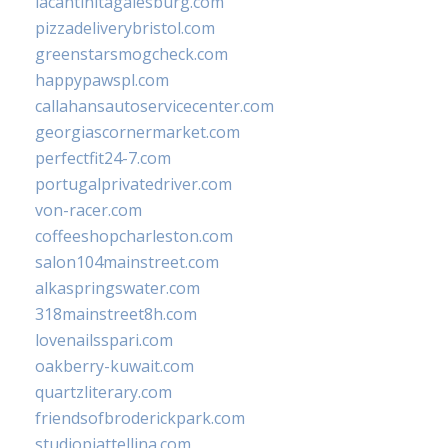
lacantinitagalesburg.com
pizzadeliverybristol.com
greenstarsmogcheck.com
happypawspl.com
callahansautoservicecenter.com
georgiascornermarket.com
perfectfit24-7.com
portugalprivatedriver.com
von-racer.com
coffeeshopcharleston.com
salon104mainstreet.com
alkaspringswater.com
318mainstreet8h.com
lovenailsspari.com
oakberry-kuwait.com
quartzliterary.com
friendsofbroderickpark.com
studiopiattellina.com