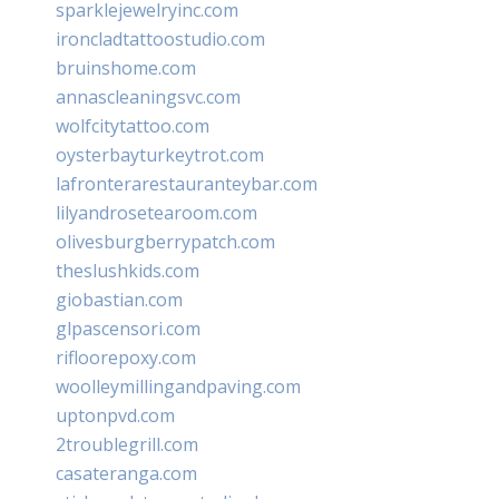
sparklejewelryinc.com
ironcladtattoostudio.com
bruinshome.com
annascleaningsvc.com
wolfcitytattoo.com
oysterbayturkeytrot.com
lafronterarestauranteybar.com
lilyandrosetearoom.com
olivesburgberrypatch.com
theslushkids.com
giobastian.com
glpascensori.com
rifloorepoxy.com
woolleymillingandpaving.com
uptonpvd.com
2troublegrill.com
casateranga.com