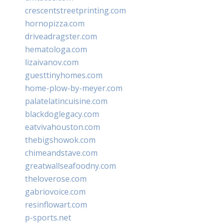
crescentstreetprinting.com
hornopizza.com
driveadragster.com
hematologa.com
lizaivanov.com
guesttinyhomes.com
home-plow-by-meyer.com
palatelatincuisine.com
blackdoglegacy.com
eatvivahouston.com
thebigshowok.com
chimeandstave.com
greatwallseafoodny.com
theloverose.com
gabriovoice.com
resinflowart.com
p-sports.net