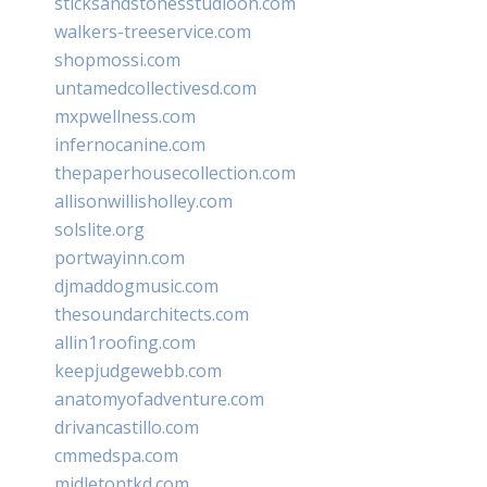
sticksandstonesstudiooh.com
walkers-treeservice.com
shopmossi.com
untamedcollectivesd.com
mxpwellness.com
infernocanine.com
thepaperhousecollection.com
allisonwillisholley.com
solslite.org
portwayinn.com
djmaddogmusic.com
thesoundarchitects.com
allin1roofing.com
keepjudgewebb.com
anatomyofadventure.com
drivancastillo.com
cmmedspa.com
midletontkd.com