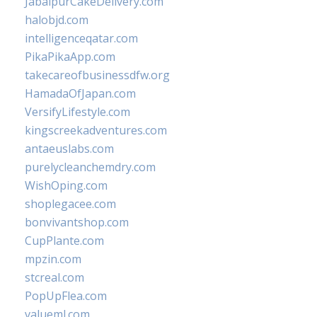
JabalpurCakeDelivery.com
halobjd.com
intelligenceqatar.com
PikaPikaApp.com
takecareofbusinessdfw.org
HamadaOfJapan.com
VersifyLifestyle.com
kingscreekadventures.com
antaeuslabs.com
purelycleanchemdry.com
WishOping.com
shoplegacee.com
bonvivantshop.com
CupPlante.com
mpzin.com
stcreal.com
PopUpFlea.com
valueml.com