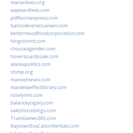
marianlives.org
waywardtees.com
pidfloorsexpress.com
bancodevenezuelaen.com
bettermoodfoodcorporation.com
hingstonnt.com
chooseagender.com
hoverboardssale.com
alaskapolitics.com
stsmp.org
manoelneves.com
mandelaeffectlibrary.com
roselynns.com
balanceyoganj.com
salesforceblogs.com
TrainGames365.com
BaytownEvaCationRentals.com