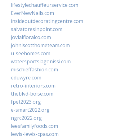
lifestylechauffeurservice.com
EverNewNails.com
insideoutdecoratingcentre.com
salvatoresinpoint.com
jovialfloralco.com
johnlscotthometeam.com
u-seehomes.com
watersportslagonissi.com
mischieffashion.com
eduwyre.com
retro-interiors.com
theblvd-boise.com
fpet2023.org
e-smart2022.org
ngrc2022.org
leesfamilyfoods.com
lewis-lewis-cpas.com