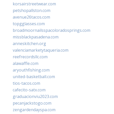
korsairstreetwear.com
petshopallston.com
avenue26tacos.com
topgglasses.com
broadmoornailsspacoloradosprings.com
missblackpasadena.com
anneskitchen.org
valenciamarketytaqueria.com
reefrecordsllc.com
alawaffle.com
aryouthfishing.com
united-basketball.com
tios-tacos.com
cafecito-satx.com
graduacionviu2023.com
pecanjackstogo.com
zengardendayspa.com