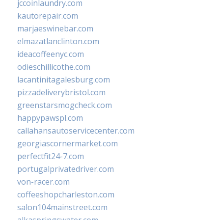
jccoinlaundry.com
kautorepair.com
marjaeswinebar.com
elmazatlanclinton.com
ideacoffeenyc.com
odieschillicothe.com
lacantinitagalesburg.com
pizzadeliverybristol.com
greenstarsmogcheck.com
happypawspl.com
callahansautoservicecenter.com
georgiascornermarket.com
perfectfit24-7.com
portugalprivatedriver.com
von-racer.com
coffeeshopcharleston.com
salon104mainstreet.com