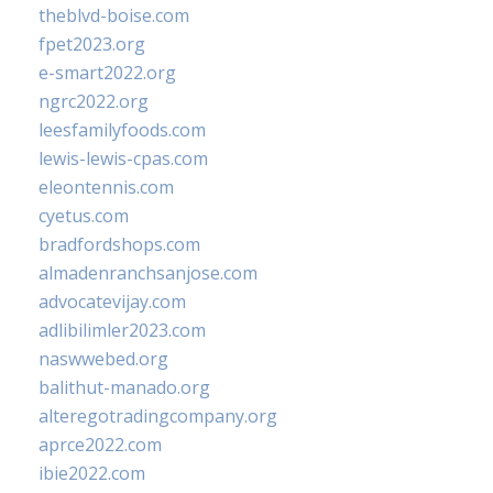
theblvd-boise.com
fpet2023.org
e-smart2022.org
ngrc2022.org
leesfamilyfoods.com
lewis-lewis-cpas.com
eleontennis.com
cyetus.com
bradfordshops.com
almadenranchsanjose.com
advocatevijay.com
adlibilimler2023.com
naswwebed.org
balithut-manado.org
alteregotradingcompany.org
aprce2022.com
ibie2022.com