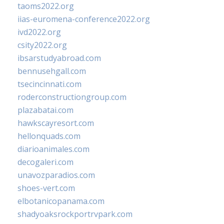
taoms2022.org
iias-euromena-conference2022.org
ivd2022.org
csity2022.org
ibsarstudyabroad.com
bennusehgall.com
tsecincinnati.com
roderconstructiongroup.com
plazabatai.com
hawkscayresort.com
hellonquads.com
diarioanimales.com
decogaleri.com
unavozparadios.com
shoes-vert.com
elbotanicopanama.com
shadyoaksrockportrvpark.com