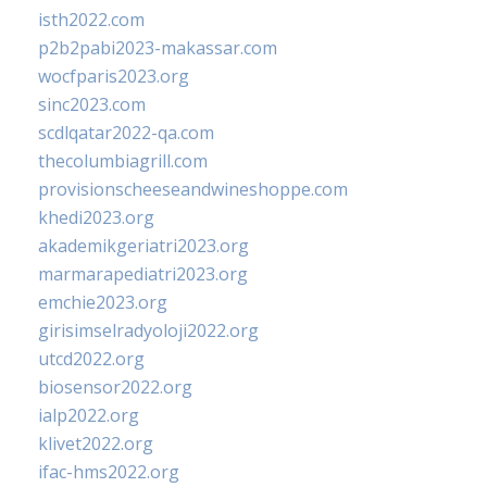
isth2022.com
p2b2pabi2023-makassar.com
wocfparis2023.org
sinc2023.com
scdlqatar2022-qa.com
thecolumbiagrill.com
provisionscheeseandwineshoppe.com
khedi2023.org
akademikgeriatri2023.org
marmarapediatri2023.org
emchie2023.org
girisimselradyoloji2022.org
utcd2022.org
biosensor2022.org
ialp2022.org
klivet2022.org
ifac-hms2022.org