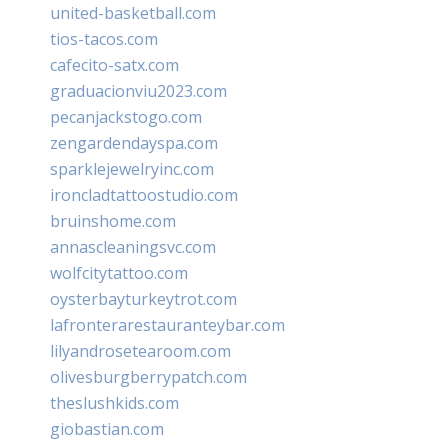
united-basketball.com
tios-tacos.com
cafecito-satx.com
graduacionviu2023.com
pecanjackstogo.com
zengardendayspa.com
sparklejewelryinc.com
ironcladtattoostudio.com
bruinshome.com
annascleaningsvc.com
wolfcitytattoo.com
oysterbayturkeytrot.com
lafronterarestauranteybar.com
lilyandrosetearoom.com
olivesburgberrypatch.com
theslushkids.com
giobastian.com