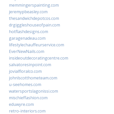
memmingerspainting.com
jeremypbeasley.com
thesandwichdepotcos.com
drgiggleshouseofpain.com
hotflashdesigns.com
garagenadeau.com
lifestylechauffeurservice.com
EverNewNails.com
insideoutdecoratingcentre.com
salvatoresinpoint.com
jovialfloralco.com
johnlscotthometeam.com
u-seehomes.com
watersportslagonissi.com
mischieffashion.com
eduwyre.com
retro-interiors.com