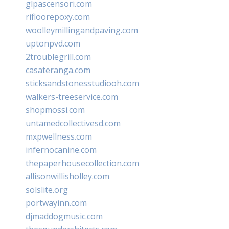
glpascensori.com
rifloorepoxy.com
woolleymillingandpaving.com
uptonpvd.com
2troublegrill.com
casateranga.com
sticksandstonesstudiooh.com
walkers-treeservice.com
shopmossi.com
untamedcollectivesd.com
mxpwellness.com
infernocanine.com
thepaperhousecollection.com
allisonwillisholley.com
solslite.org
portwayinn.com
djmaddogmusic.com