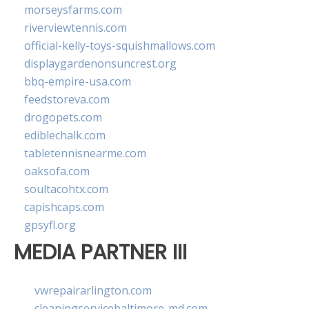
morseysfarms.com
riverviewtennis.com
official-kelly-toys-squishmallows.com
displaygardenonsuncrest.org
bbq-empire-usa.com
feedstoreva.com
drogopets.com
ediblechalk.com
tabletennisnearme.com
oaksofa.com
soultacohtx.com
capishcaps.com
gpsyfl.org
MEDIA PARTNER III
vwrepairarlington.com
cleaningservicebaltimore-md.com