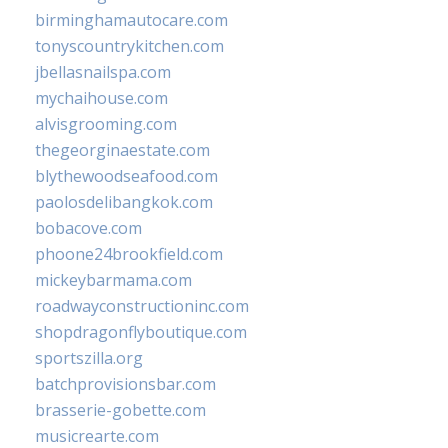
birminghamautocare.com
tonyscountrykitchen.com
jbellasnailspa.com
mychaihouse.com
alvisgrooming.com
thegeorginaestate.com
blythewoodseafood.com
paolosdelibangkok.com
bobacove.com
phoone24brookfield.com
mickeybarmama.com
roadwayconstructioninc.com
shopdragonflyboutique.com
sportszilla.org
batchprovisionsbar.com
brasserie-gobette.com
musicrearte.com