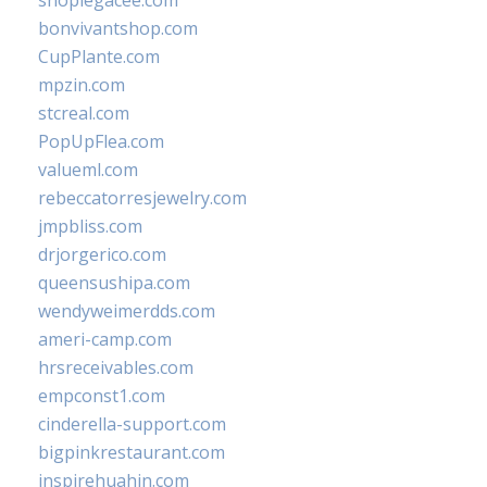
shoplegacee.com
bonvivantshop.com
CupPlante.com
mpzin.com
stcreal.com
PopUpFlea.com
valueml.com
rebeccatorresjewelry.com
jmpbliss.com
drjorgerico.com
queensushipa.com
wendyweimerdds.com
ameri-camp.com
hrsreceivables.com
empconst1.com
cinderella-support.com
bigpinkrestaurant.com
inspirehuahin.com