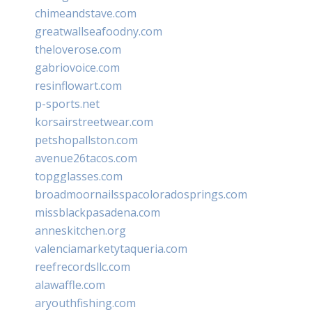
chimeandstave.com
greatwallseafoodny.com
theloverose.com
gabriovoice.com
resinflowart.com
p-sports.net
korsairstreetwear.com
petshopallston.com
avenue26tacos.com
topgglasses.com
broadmoornailsspacoloradosprings.com
missblackpasadena.com
anneskitchen.org
valenciamarketytaqueria.com
reefrecordsllc.com
alawaffle.com
aryouthfishing.com