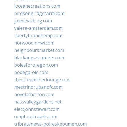
loceanecreations.com
birdsongridgefarm.com
joiedevivblog.com
valera-amsterdam.com
libertybrandhemp.com
norwoodinnwi.com
neighboursmarket.com
blackanguscareers.com
bolesfororegon.com
bodega-ole.com
thestreamlinerlounge.com
mestrinorubanofc.com
novelatherton.com
nassvalleygardens.net
electjohnstewart.com
omptourtravels.com
tribratanews-polreskebumen.com