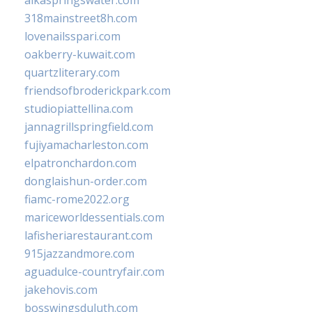
alkaspringswater.com
318mainstreet8h.com
lovenailsspari.com
oakberry-kuwait.com
quartzliterary.com
friendsofbroderickpark.com
studiopiattellina.com
jannagrillspringfield.com
fujiyamacharleston.com
elpatronchardon.com
donglaishun-order.com
fiamc-rome2022.org
mariceworldessentials.com
lafisheriarestaurant.com
915jazzandmore.com
aguadulce-countryfair.com
jakehovis.com
bosswingsduluth.com