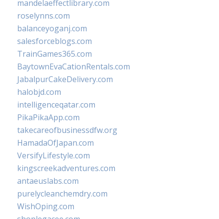
mandelaeffectlibrary.com
roselynns.com
balanceyoganj.com
salesforceblogs.com
TrainGames365.com
BaytownEvaCationRentals.com
JabalpurCakeDelivery.com
halobjd.com
intelligenceqatar.com
PikaPikaApp.com
takecareofbusinessdfw.org
HamadaOfJapan.com
VersifyLifestyle.com
kingscreekadventures.com
antaeuslabs.com
purelycleanchemdry.com
WishOping.com