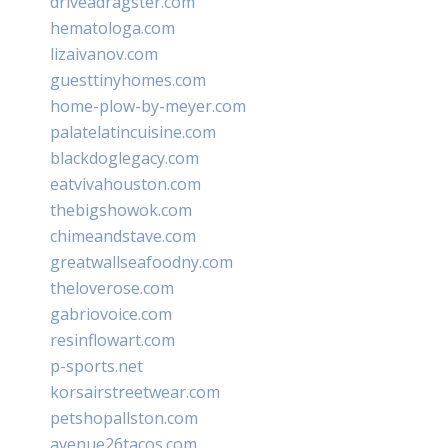
driveadragster.com
hematologa.com
lizaivanov.com
guesttinyhomes.com
home-plow-by-meyer.com
palatelatincuisine.com
blackdoglegacy.com
eatvivahouston.com
thebigshowok.com
chimeandstave.com
greatwallseafoodny.com
theloverose.com
gabriovoice.com
resinflowart.com
p-sports.net
korsairstreetwear.com
petshopallston.com
avenue26tacos.com