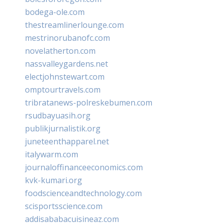
bodega-ole.com
thestreamlinerlounge.com
mestrinorubanofc.com
novelatherton.com
nassvalleygardens.net
electjohnstewart.com
omptourtravels.com
tribratanews-polreskebumen.com
rsudbayuasih.org
publikjurnalistik.org
juneteenthapparel.net
italywarm.com
journaloffinanceeconomics.com
kvk-kumari.org
foodscienceandtechnology.com
scisportsscience.com
addisababacuisineaz.com