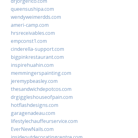
drjorgerico.com
queensushipa.com
wendyweimerdds.com
ameri-camp.com
hrsreceivables.com
empconst1.com
cinderella-support.com
bigpinkrestaurant.com
inspirehuahin.com
memmingerspainting.com
jeremypbeasley.com
thesandwichdepotcos.com
drgiggleshouseofpain.com
hotflashdesigns.com
garagenadeau.com
lifestylechauffeurservice.com
EverNewNails.com
insideoutdecoratingcentre.com