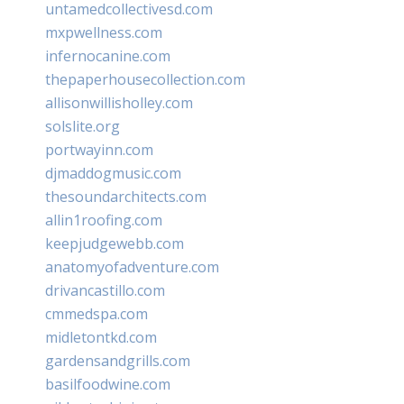
untamedcollectivesd.com
mxpwellness.com
infernocanine.com
thepaperhousecollection.com
allisonwillisholley.com
solslite.org
portwayinn.com
djmaddogmusic.com
thesoundarchitects.com
allin1roofing.com
keepjudgewebb.com
anatomyofadventure.com
drivancastillo.com
cmmedspa.com
midletontkd.com
gardensandgrills.com
basilfoodwine.com