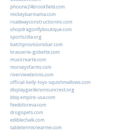
phoone24brookfield.com
mickeybarmama.com
roadwayconstructioninc.com
shopdragonflyboutique.com
sportszilla.org
batchprovisionsbar.com
brasserie-gobette.com
musicrearte.com
morseysfarms.com
riverviewtennis.com
official-kelly-toys-squishmallows.com
displaygardenonsuncrest.org
bbq-empire-usa.com
feedstoreva.com
drogopets.com
ediblechalk.com
tabletennisnearme.com