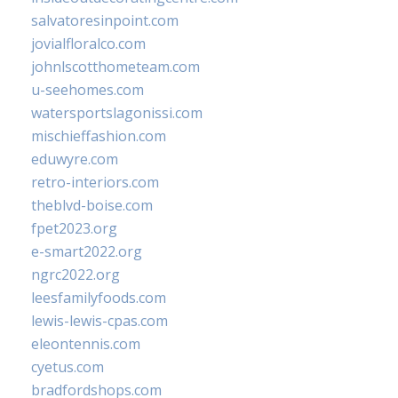
salvatoresinpoint.com
jovialfloralco.com
johnlscotthometeam.com
u-seehomes.com
watersportslagonissi.com
mischieffashion.com
eduwyre.com
retro-interiors.com
theblvd-boise.com
fpet2023.org
e-smart2022.org
ngrc2022.org
leesfamilyfoods.com
lewis-lewis-cpas.com
eleontennis.com
cyetus.com
bradfordshops.com