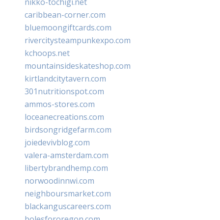
nikko-tochigi.net
caribbean-corner.com
bluemoongiftcards.com
rivercitysteampunkexpo.com
kchoops.net
mountainsideskateshop.com
kirtlandcitytavern.com
301nutritionspot.com
ammos-stores.com
loceanecreations.com
birdsongridgefarm.com
joiedevivblog.com
valera-amsterdam.com
libertybrandhemp.com
norwoodinnwi.com
neighboursmarket.com
blackanguscareers.com
bolesfororegon.com