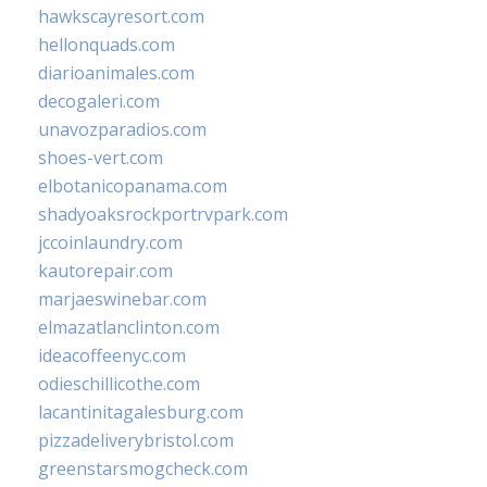
hawkscayresort.com
hellonquads.com
diarioanimales.com
decogaleri.com
unavozparadios.com
shoes-vert.com
elbotanicopanama.com
shadyoaksrockportrvpark.com
jccoinlaundry.com
kautorepair.com
marjaeswinebar.com
elmazatlanclinton.com
ideacoffeenyc.com
odieschillicothe.com
lacantinitagalesburg.com
pizzadeliverybristol.com
greenstarsmogcheck.com