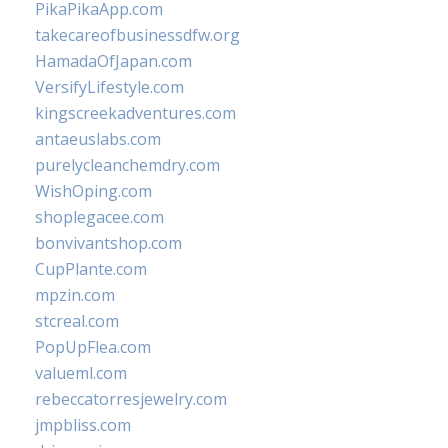
PikaPikaApp.com
takecareofbusinessdfw.org
HamadaOfJapan.com
VersifyLifestyle.com
kingscreekadventures.com
antaeuslabs.com
purelycleanchemdry.com
WishOping.com
shoplegacee.com
bonvivantshop.com
CupPlante.com
mpzin.com
stcreal.com
PopUpFlea.com
valueml.com
rebeccatorresjewelry.com
jmpbliss.com