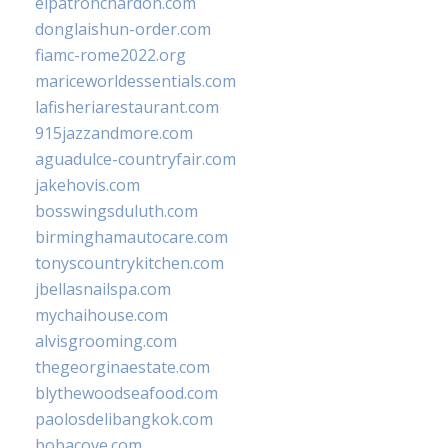
elpatronchardon.com
donglaishun-order.com
fiamc-rome2022.org
mariceworldessentials.com
lafisheriarestaurant.com
915jazzandmore.com
aguadulce-countryfair.com
jakehovis.com
bosswingsduluth.com
birminghamautocare.com
tonyscountrykitchen.com
jbellasnailspa.com
mychaihouse.com
alvisgrooming.com
thegeorginaestate.com
blythewoodseafood.com
paolosdelibangkok.com
bobacove.com