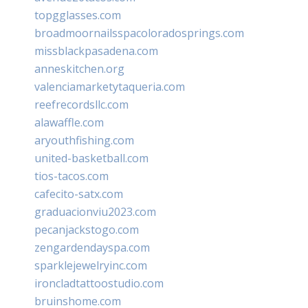
topgglasses.com
broadmoornailsspacoloradosprings.com
missblackpasadena.com
anneskitchen.org
valenciamarketytaqueria.com
reefrecordsllc.com
alawaffle.com
aryouthfishing.com
united-basketball.com
tios-tacos.com
cafecito-satx.com
graduacionviu2023.com
pecanjackstogo.com
zengardendayspa.com
sparklejewelryinc.com
ironcladtattoostudio.com
bruinshome.com