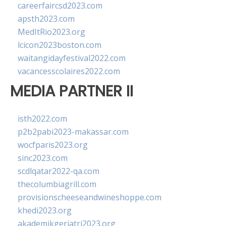
careerfaircsd2023.com
apsth2023.com
MedItRio2023.org
lcicon2023boston.com
waitangidayfestival2022.com
vacancesscolaires2022.com
MEDIA PARTNER II
isth2022.com
p2b2pabi2023-makassar.com
wocfparis2023.org
sinc2023.com
scdlqatar2022-qa.com
thecolumbiagrill.com
provisionscheeseandwineshoppe.com
khedi2023.org
akademikgeriatri2023.org