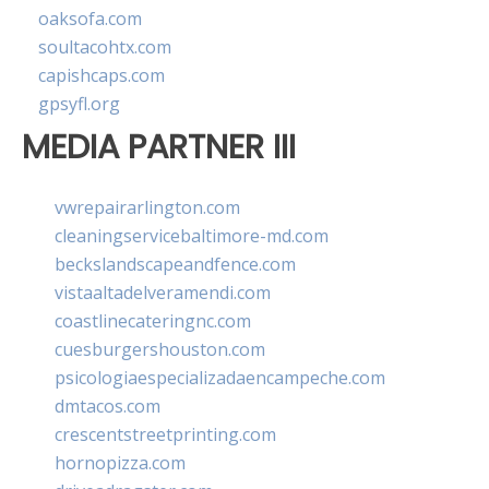
oaksofa.com
soultacohtx.com
capishcaps.com
gpsyfl.org
MEDIA PARTNER III
vwrepairarlington.com
cleaningservicebaltimore-md.com
beckslandscapeandfence.com
vistaaltadelveramendi.com
coastlinecateringnc.com
cuesburgershouston.com
psicologiaespecializadaencampeche.com
dmtacos.com
crescentstreetprinting.com
hornopizza.com