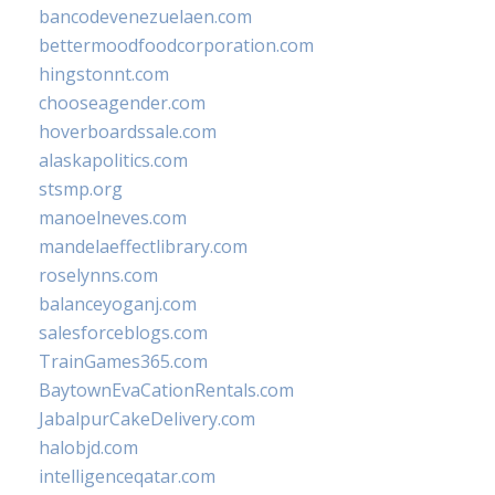
bancodevenezuelaen.com
bettermoodfoodcorporation.com
hingstonnt.com
chooseagender.com
hoverboardssale.com
alaskapolitics.com
stsmp.org
manoelneves.com
mandelaeffectlibrary.com
roselynns.com
balanceyoganj.com
salesforceblogs.com
TrainGames365.com
BaytownEvaCationRentals.com
JabalpurCakeDelivery.com
halobjd.com
intelligenceqatar.com