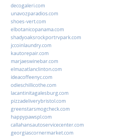
decogaleri.com
unavozparadios.com
shoes-vert.com
elbotanicopanama.com
shadyoaksrockportrvpark.com
jccoinlaundry.com
kautorepair.com
marjaeswinebar.com
elmazatlanclinton.com
ideacoffeenyc.com
odieschillicothe.com
lacantinitagalesburg.com
pizzadeliverybristol.com
greenstarsmogcheck.com
happypawspl.com
callahansautoservicecenter.com
georgiascornermarket.com