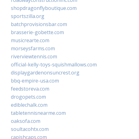
roadwayconstructioninc.com
shopdragonflyboutique.com
sportszilla.org
batchprovisionsbar.com
brasserie-gobette.com
musicrearte.com
morseysfarms.com
riverviewtennis.com
official-kelly-toys-squishmallows.com
displaygardenonsuncrest.org
bbq-empire-usa.com
feedstoreva.com
drogopets.com
ediblechalk.com
tabletennisnearme.com
oaksofa.com
soultacohtx.com
capishcaps.com