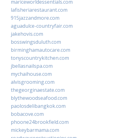
mariceworldessentials.com
lafisheriarestaurant.com
915jazzandmore.com
aguadulce-countryfair.com
jakehovis.com
bosswingsduluth.com
birminghamautocare.com
tonyscountrykitchen.com
jbellasnailspa.com
mychaihouse.com
alvisgrooming.com
thegeorginaestate.com
blythewoodseafood.com
paolosdelibangkok.com
bobacove.com
phoone24brookfield.com
mickeybarmama.com