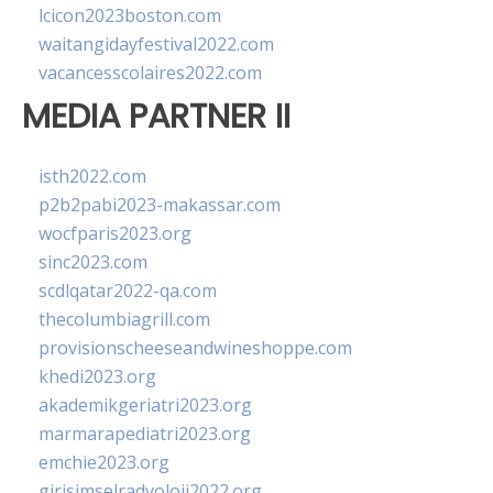
lcicon2023boston.com
waitangidayfestival2022.com
vacancesscolaires2022.com
MEDIA PARTNER II
isth2022.com
p2b2pabi2023-makassar.com
wocfparis2023.org
sinc2023.com
scdlqatar2022-qa.com
thecolumbiagrill.com
provisionscheeseandwineshoppe.com
khedi2023.org
akademikgeriatri2023.org
marmarapediatri2023.org
emchie2023.org
girisimselradyoloji2022.org