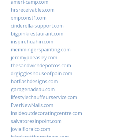
ameri-camp.com
hrsreceivables.com
empconst1.com
cinderella-support.com
bigpinkrestaurant.com
inspirehuahin.com
memmingerspainting.com
jeremypbeasley.com
thesandwichdepotcos.com
drgiggleshouseofpain.com
hotflashdesigns.com
garagenadeau.com
lifestylechauffeurservice.com
EverNewNails.com
insideoutdecoratingcentre.com
salvatoresinpoint.com
jovialfloralco.com