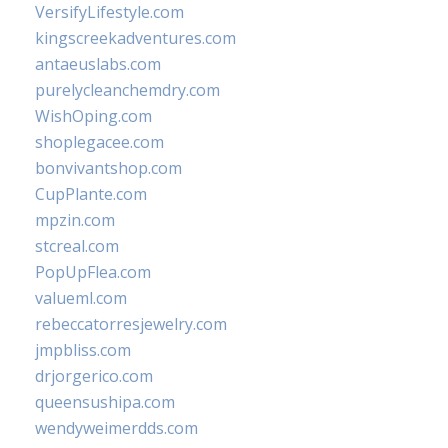
VersifyLifestyle.com
kingscreekadventures.com
antaeuslabs.com
purelycleanchemdry.com
WishOping.com
shoplegacee.com
bonvivantshop.com
CupPlante.com
mpzin.com
stcreal.com
PopUpFlea.com
valueml.com
rebeccatorresjewelry.com
jmpbliss.com
drjorgerico.com
queensushipa.com
wendyweimerdds.com