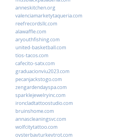
anneskitchen.org
valenciamarketytaqueria.com
reefrecordsllc.com
alawaffle.com
aryouthfishing.com
united-basketball.com
tios-tacos.com
cafecito-satx.com
graduacionviu2023.com
pecanjackstogo.com
zengardendayspa.com
sparklejewelryinc.com
ironcladtattoostudio.com
bruinshome.com
annascleaningsvc.com
wolfcitytattoo.com
oysterbayturkeytrot.com