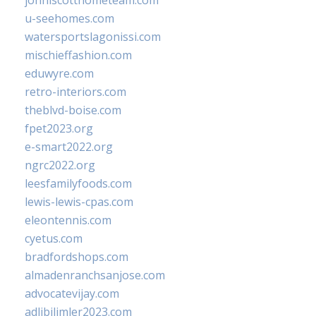
johnlscotthometeam.com
u-seehomes.com
watersportslagonissi.com
mischieffashion.com
eduwyre.com
retro-interiors.com
theblvd-boise.com
fpet2023.org
e-smart2022.org
ngrc2022.org
leesfamilyfoods.com
lewis-lewis-cpas.com
eleontennis.com
cyetus.com
bradfordshops.com
almadenranchsanjose.com
advocatevijay.com
adlibilimler2023.com