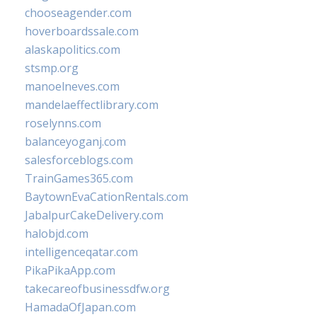
chooseagender.com
hoverboardssale.com
alaskapolitics.com
stsmp.org
manoelneves.com
mandelaeffectlibrary.com
roselynns.com
balanceyoganj.com
salesforceblogs.com
TrainGames365.com
BaytownEvaCationRentals.com
JabalpurCakeDelivery.com
halobjd.com
intelligenceqatar.com
PikaPikaApp.com
takecareofbusinessdfw.org
HamadaOfJapan.com