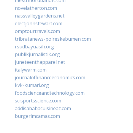
mestrinorubanofc.com
novelatherton.com
nassvalleygardens.net
electjohnstewart.com
omptourtravels.com
tribratanews-polreskebumen.com
rsudbayuasih.org
publikjurnalistik.org
juneteenthapparel.net
italywarm.com
journaloffinanceeconomics.com
kvk-kumari.org
foodscienceandtechnology.com
scisportsscience.com
addisababacuisineaz.com
burgerimcamas.com