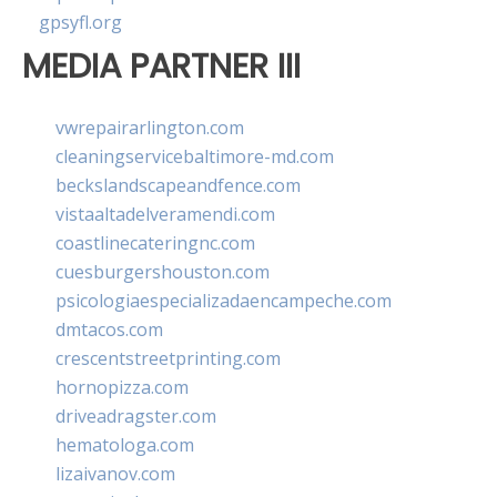
gpsyfl.org
MEDIA PARTNER III
vwrepairarlington.com
cleaningservicebaltimore-md.com
beckslandscapeandfence.com
vistaaltadelveramendi.com
coastlinecateringnc.com
cuesburgershouston.com
psicologiaespecializadaencampeche.com
dmtacos.com
crescentstreetprinting.com
hornopizza.com
driveadragster.com
hematologa.com
lizaivanov.com