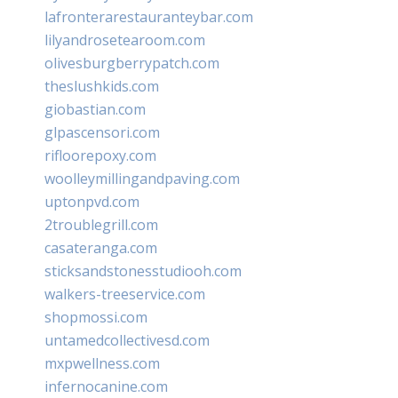
lafronterarestauranteybar.com
lilyandrosetearoom.com
olivesburgberrypatch.com
theslushkids.com
giobastian.com
glpascensori.com
rifloorepoxy.com
woolleymillingandpaving.com
uptonpvd.com
2troublegrill.com
casateranga.com
sticksandstonesstudiooh.com
walkers-treeservice.com
shopmossi.com
untamedcollectivesd.com
mxpwellness.com
infernocanine.com