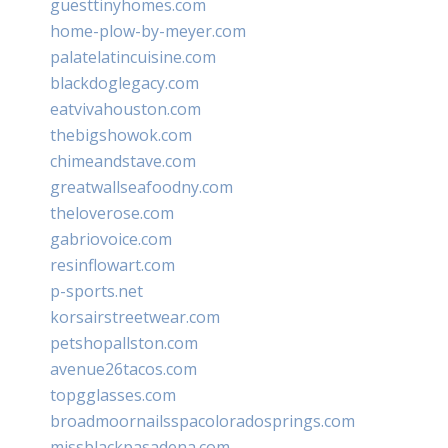
guesttinyhomes.com
home-plow-by-meyer.com
palatelatincuisine.com
blackdoglegacy.com
eatvivahouston.com
thebigshowok.com
chimeandstave.com
greatwallseafoodny.com
theloverose.com
gabriovoice.com
resinflowart.com
p-sports.net
korsairstreetwear.com
petshopallston.com
avenue26tacos.com
topgglasses.com
broadmoornailsspacoloradosprings.com
missblackpasadena.com