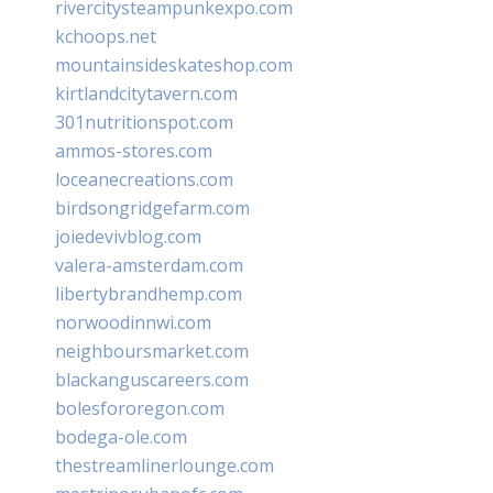
rivercitysteampunkexpo.com
kchoops.net
mountainsideskateshop.com
kirtlandcitytavern.com
301nutritionspot.com
ammos-stores.com
loceanecreations.com
birdsongridgefarm.com
joiedevivblog.com
valera-amsterdam.com
libertybrandhemp.com
norwoodinnwi.com
neighboursmarket.com
blackanguscareers.com
bolesfororegon.com
bodega-ole.com
thestreamlinerlounge.com