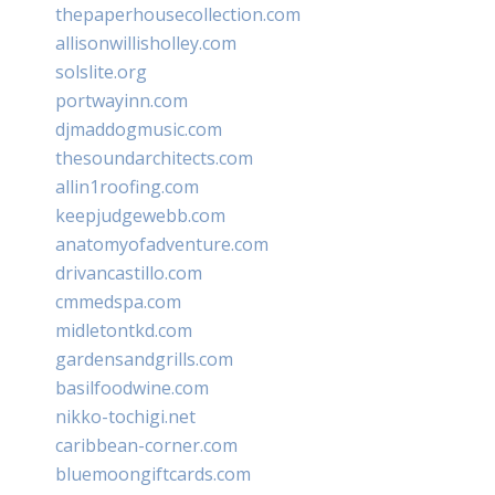
thepaperhousecollection.com
allisonwillisholley.com
solslite.org
portwayinn.com
djmaddogmusic.com
thesoundarchitects.com
allin1roofing.com
keepjudgewebb.com
anatomyofadventure.com
drivancastillo.com
cmmedspa.com
midletontkd.com
gardensandgrills.com
basilfoodwine.com
nikko-tochigi.net
caribbean-corner.com
bluemoongiftcards.com