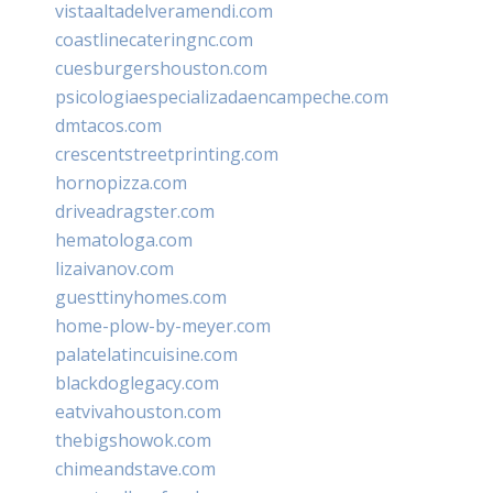
vistaaltadelveramendi.com
coastlinecateringnc.com
cuesburgershouston.com
psicologiaespecializadaencampeche.com
dmtacos.com
crescentstreetprinting.com
hornopizza.com
driveadragster.com
hematologa.com
lizaivanov.com
guesttinyhomes.com
home-plow-by-meyer.com
palatelatincuisine.com
blackdoglegacy.com
eatvivahouston.com
thebigshowok.com
chimeandstave.com