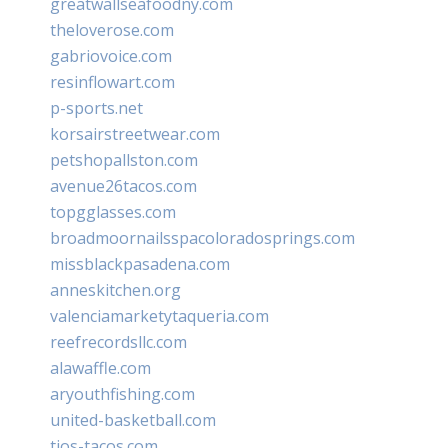
greatwallseafoodny.com
theloverose.com
gabriovoice.com
resinflowart.com
p-sports.net
korsairstreetwear.com
petshopallston.com
avenue26tacos.com
topgglasses.com
broadmoornailsspacoloradosprings.com
missblackpasadena.com
anneskitchen.org
valenciamarketytaqueria.com
reefrecordsllc.com
alawaffle.com
aryouthfishing.com
united-basketball.com
tios-tacos.com