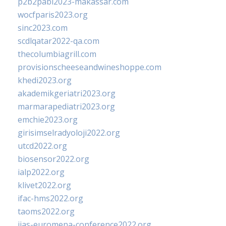
p2b2pabi2023-makassar.com
wocfparis2023.org
sinc2023.com
scdlqatar2022-qa.com
thecolumbiagrill.com
provisionscheeseandwineshoppe.com
khedi2023.org
akademikgeriatri2023.org
marmarapediatri2023.org
emchie2023.org
girisimselradyoloji2022.org
utcd2022.org
biosensor2022.org
ialp2022.org
klivet2022.org
ifac-hms2022.org
taoms2022.org
iias-euromena-conference2022.org