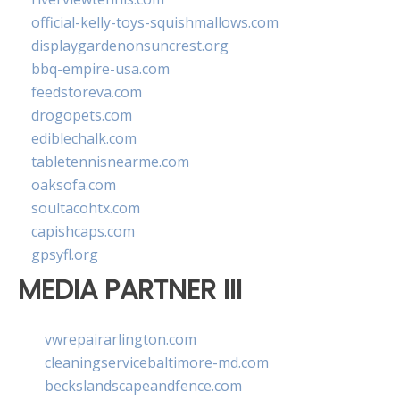
official-kelly-toys-squishmallows.com
displaygardenonsuncrest.org
bbq-empire-usa.com
feedstoreva.com
drogopets.com
ediblechalk.com
tabletennisnearme.com
oaksofa.com
soultacohtx.com
capishcaps.com
gpsyfl.org
MEDIA PARTNER III
vwrepairarlington.com
cleaningservicebaltimore-md.com
beckslandscapeandfence.com