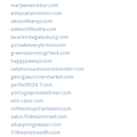
marjaeswinebar.com
elmazatlanclinton.com
ideacoffeenyc.com
odieschillicothe.com
lacantinitagalesburg.com
pizzadeliverybristol.com
greenstarsmogcheck.com
happypawspl.com
callahansautoservicecenter.com
georgiascornermarket.com
perfectfit24-7.com
portugalprivatedriver.com
von-racer.com
coffeeshopcharleston.com
salon104mainstreet.com
alkaspringswater.com
318mainstreet8h.com