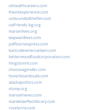
okhealthcareers.com
theintexperience.com
unboundedthefilm.com
catfriends-bg.org
marianlives.org
waywardtees.com
pidfloorsexpress.com
bancodevenezuelaen.com
bettermoodfoodcorporation.com
hingstonnt.com
chooseagender.com
hoverboardssale.com
alaskapolitics.com
stsmp.org
manoelneves.com
mandelaeffectlibrary.com
roselynns.com