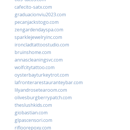
cafecito-satx.com
graduacionviu2023.com
pecanjackstogo.com
zengardendayspa.com
sparklejewelryinc.com
ironcladtattoostudio.com
bruinshome.com
annascleaningsvc.com
wolfcitytattoo.com
oysterbayturkeytrot.com
lafronterarestauranteybar.com
lilyandrosetearoom.com
olivesburgberrypatch.com
theslushkids.com
giobastian.com
glpascensori.com
rifloorepoxy.com