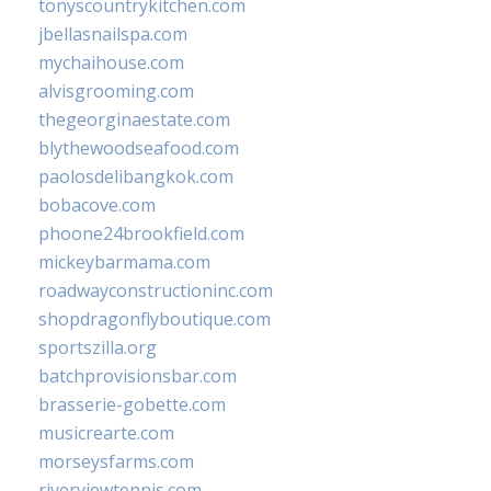
tonyscountrykitchen.com
jbellasnailspa.com
mychaihouse.com
alvisgrooming.com
thegeorginaestate.com
blythewoodseafood.com
paolosdelibangkok.com
bobacove.com
phoone24brookfield.com
mickeybarmama.com
roadwayconstructioninc.com
shopdragonflyboutique.com
sportszilla.org
batchprovisionsbar.com
brasserie-gobette.com
musicrearte.com
morseysfarms.com
riverviewtennis.com