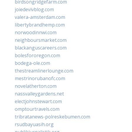
birdsongridgefarm.com
joiedevivblog.com
valera-amsterdam.com
libertybrandhemp.com
norwoodinnwi.com
neighboursmarket.com
blackanguscareers.com
bolesfororegon.com
bodega-ole.com
thestreamlinerlounge.com
mestrinorubanofc.com
novelatherton.com
nassvalleygardens.net
electjohnstewart.com
omptourtravels.com
tribratanews-polreskebumen.com
rsudbayuasih.org
publikjurnalistik.org