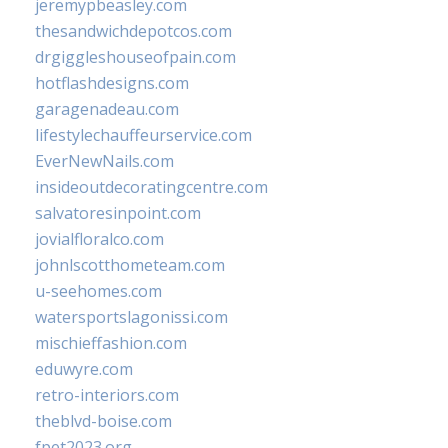
jeremypbeasley.com
thesandwichdepotcos.com
drgiggleshouseofpain.com
hotflashdesigns.com
garagenadeau.com
lifestylechauffeurservice.com
EverNewNails.com
insideoutdecoratingcentre.com
salvatoresinpoint.com
jovialfloralco.com
johnlscotthometeam.com
u-seehomes.com
watersportslagonissi.com
mischieffashion.com
eduwyre.com
retro-interiors.com
theblvd-boise.com
fpet2023.org