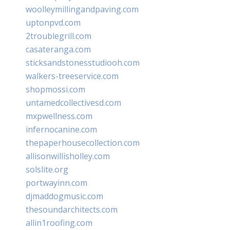
woolleymillingandpaving.com
uptonpvd.com
2troublegrill.com
casateranga.com
sticksandstonesstudiooh.com
walkers-treeservice.com
shopmossi.com
untamedcollectivesd.com
mxpwellness.com
infernocanine.com
thepaperhousecollection.com
allisonwillisholley.com
solslite.org
portwayinn.com
djmaddogmusic.com
thesoundarchitects.com
allin1roofing.com