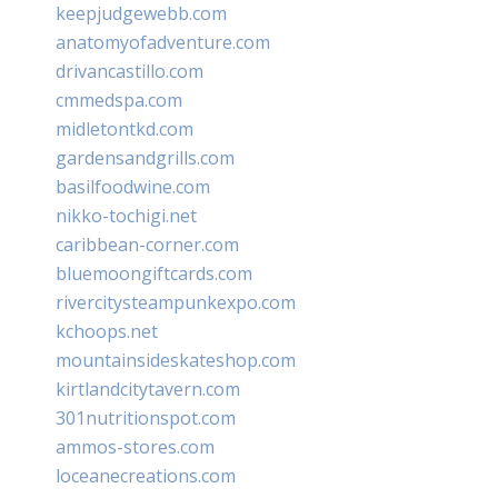
keepjudgewebb.com
anatomyofadventure.com
drivancastillo.com
cmmedspa.com
midletontkd.com
gardensandgrills.com
basilfoodwine.com
nikko-tochigi.net
caribbean-corner.com
bluemoongiftcards.com
rivercitysteampunkexpo.com
kchoops.net
mountainsideskateshop.com
kirtlandcitytavern.com
301nutritionspot.com
ammos-stores.com
loceanecreations.com