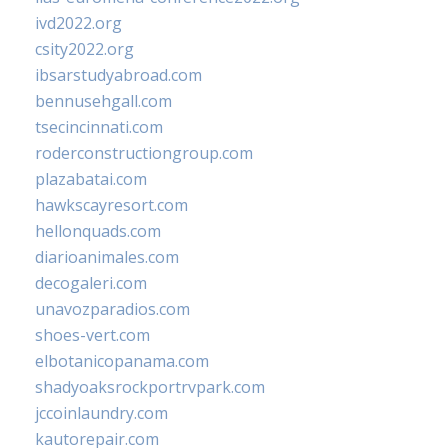
ivd2022.org
csity2022.org
ibsarstudyabroad.com
bennusehgall.com
tsecincinnati.com
roderconstructiongroup.com
plazabatai.com
hawkscayresort.com
hellonquads.com
diarioanimales.com
decogaleri.com
unavozparadios.com
shoes-vert.com
elbotanicopanama.com
shadyoaksrockportrvpark.com
jccoinlaundry.com
kautorepair.com