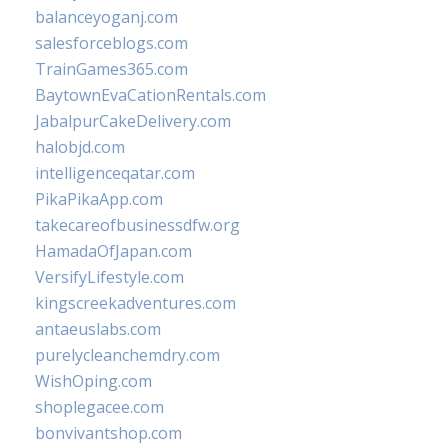
balanceyoganj.com
salesforceblogs.com
TrainGames365.com
BaytownEvaCationRentals.com
JabalpurCakeDelivery.com
halobjd.com
intelligenceqatar.com
PikaPikaApp.com
takecareofbusinessdfw.org
HamadaOfJapan.com
VersifyLifestyle.com
kingscreekadventures.com
antaeuslabs.com
purelycleanchemdry.com
WishOping.com
shoplegacee.com
bonvivantshop.com