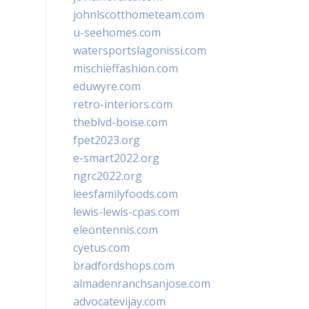
johnlscotthometeam.com
u-seehomes.com
watersportslagonissi.com
mischieffashion.com
eduwyre.com
retro-interiors.com
theblvd-boise.com
fpet2023.org
e-smart2022.org
ngrc2022.org
leesfamilyfoods.com
lewis-lewis-cpas.com
eleontennis.com
cyetus.com
bradfordshops.com
almadenranchsanjose.com
advocatevijay.com