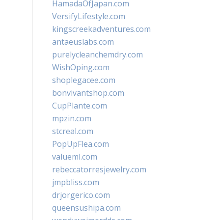
HamadaOfJapan.com
VersifyLifestyle.com
kingscreekadventures.com
antaeuslabs.com
purelycleanchemdry.com
WishOping.com
shoplegacee.com
bonvivantshop.com
CupPlante.com
mpzin.com
stcreal.com
PopUpFlea.com
valueml.com
rebeccatorresjewelry.com
jmpbliss.com
drjorgerico.com
queensushipa.com