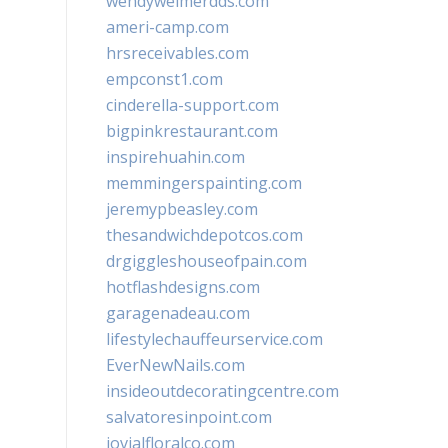
wendyweimerdds.com
ameri-camp.com
hrsreceivables.com
empconst1.com
cinderella-support.com
bigpinkrestaurant.com
inspirehuahin.com
memmingerspainting.com
jeremypbeasley.com
thesandwichdepotcos.com
drgiggleshouseofpain.com
hotflashdesigns.com
garagenadeau.com
lifestylechauffeurservice.com
EverNewNails.com
insideoutdecoratingcentre.com
salvatoresinpoint.com
jovialfloralco.com