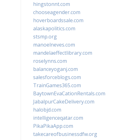
hingstonnt.com
chooseagender.com
hoverboardssale.com
alaskapolitics.com
stsmp.org
manoelneves.com
mandelaeffectlibrary.com
roselynns.com
balanceyoganj.com
salesforceblogs.com
TrainGames365.com
BaytownEvaCationRentals.com
JabalpurCakeDelivery.com
halobjd.com
intelligenceqatar.com
PikaPikaApp.com
takecareofbusinessdfw.org