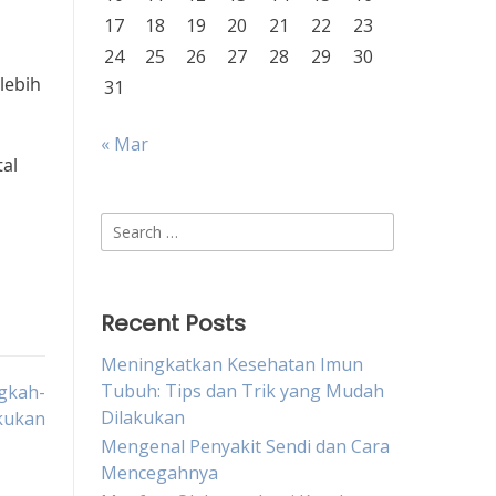
17
18
19
20
21
22
23
24
25
26
27
28
29
30
lebih
31
« Mar
tal
Search
for:
Recent Posts
Meningkatkan Kesehatan Imun
Tubuh: Tips dan Trik yang Mudah
gkah-
Dilakukan
akukan
Mengenal Penyakit Sendi dan Cara
Mencegahnya