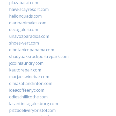
plazabatai.com
hawkscayresort.com
hellonquads.com
diarioanimales.com
decogaleri.com
unavozparadios.com
shoes-vert.com
elbotanicopanama.com
shadyoaksrockportrvpark.com
jccoinlaundry.com
kautorepair.com
marjaeswinebar.com
elmazatlanclinton.com
ideacoffeenyc.com
odieschillicothe.com
lacantinitagalesburg.com
pizzadeliverybristol.com