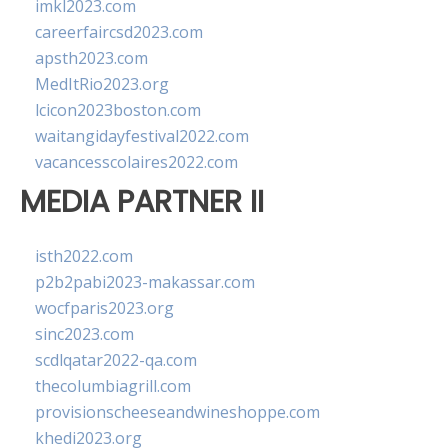
imkl2023.com
careerfaircsd2023.com
apsth2023.com
MedItRio2023.org
lcicon2023boston.com
waitangidayfestival2022.com
vacancesscolaires2022.com
MEDIA PARTNER II
isth2022.com
p2b2pabi2023-makassar.com
wocfparis2023.org
sinc2023.com
scdlqatar2022-qa.com
thecolumbiagrill.com
provisionscheeseandwineshoppe.com
khedi2023.org