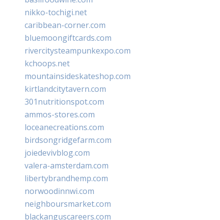
nikko-tochigi.net
caribbean-corner.com
bluemoongiftcards.com
rivercitysteampunkexpo.com
kchoops.net
mountainsideskateshop.com
kirtlandcitytavern.com
301nutritionspot.com
ammos-stores.com
loceanecreations.com
birdsongridgefarm.com
joiedevivblog.com
valera-amsterdam.com
libertybrandhemp.com
norwoodinnwi.com
neighboursmarket.com
blackanguscareers.com