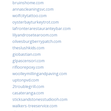
bruinshome.com
annascleaningsvc.com
wolfcitytattoo.com
oysterbayturkeytrot.com
lafronterarestauranteybar.com
lilyandrosetearoom.com
olivesburgberrypatch.com
theslushkids.com
giobastian.com
glpascensori.com
rifloorepoxy.com
woolleymillingandpaving.com
uptonpvd.com
2troublegrill.com
casateranga.com
sticksandstonesstudiooh.com
walkers-treeservice.com