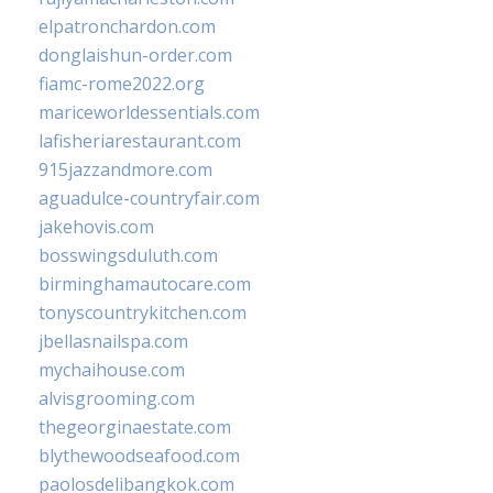
elpatronchardon.com
donglaishun-order.com
fiamc-rome2022.org
mariceworldessentials.com
lafisheriarestaurant.com
915jazzandmore.com
aguadulce-countryfair.com
jakehovis.com
bosswingsduluth.com
birminghamautocare.com
tonyscountrykitchen.com
jbellasnailspa.com
mychaihouse.com
alvisgrooming.com
thegeorginaestate.com
blythewoodseafood.com
paolosdelibangkok.com