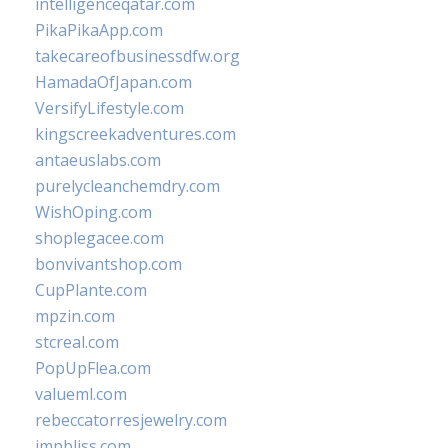
intelligenceqatar.com
PikaPikaApp.com
takecareofbusinessdfw.org
HamadaOfJapan.com
VersifyLifestyle.com
kingscreekadventures.com
antaeuslabs.com
purelycleanchemdry.com
WishOping.com
shoplegacee.com
bonvivantshop.com
CupPlante.com
mpzin.com
stcreal.com
PopUpFlea.com
valueml.com
rebeccatorresjewelry.com
jmpbliss.com