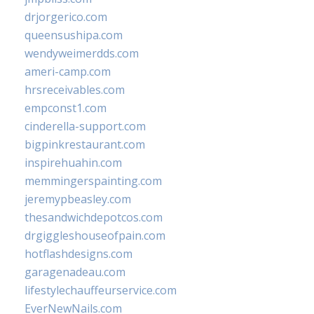
drjorgerico.com
queensushipa.com
wendyweimerdds.com
ameri-camp.com
hrsreceivables.com
empconst1.com
cinderella-support.com
bigpinkrestaurant.com
inspirehuahin.com
memmingerspainting.com
jeremypbeasley.com
thesandwichdepotcos.com
drgiggleshouseofpain.com
hotflashdesigns.com
garagenadeau.com
lifestylechauffeurservice.com
EverNewNails.com