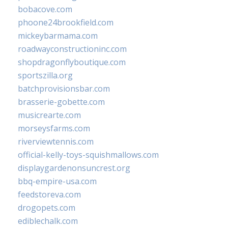
bobacove.com
phoone24brookfield.com
mickeybarmama.com
roadwayconstructioninc.com
shopdragonflyboutique.com
sportszilla.org
batchprovisionsbar.com
brasserie-gobette.com
musicrearte.com
morseysfarms.com
riverviewtennis.com
official-kelly-toys-squishmallows.com
displaygardenonsuncrest.org
bbq-empire-usa.com
feedstoreva.com
drogopets.com
ediblechalk.com