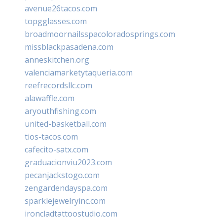
avenue26tacos.com
topgglasses.com
broadmoornailsspacoloradosprings.com
missblackpasadena.com
anneskitchen.org
valenciamarketytaqueria.com
reefrecordsllc.com
alawaffle.com
aryouthfishing.com
united-basketball.com
tios-tacos.com
cafecito-satx.com
graduacionviu2023.com
pecanjackstogo.com
zengardendayspa.com
sparklejewelryinc.com
ironcladtattoostudio.com