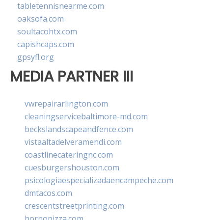
tabletennisnearme.com
oaksofa.com
soultacohtx.com
capishcaps.com
gpsyfl.org
MEDIA PARTNER III
vwrepairarlington.com
cleaningservicebaltimore-md.com
beckslandscapeandfence.com
vistaaltadelveramendi.com
coastlinecateringnc.com
cuesburgershouston.com
psicologiaespecializadaencampeche.com
dmtacos.com
crescentstreetprinting.com
hornopizza.com