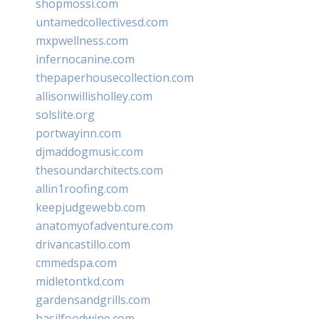
shopmossi.com
untamedcollectivesd.com
mxpwellness.com
infernocanine.com
thepaperhousecollection.com
allisonwillisholley.com
solslite.org
portwayinn.com
djmaddogmusic.com
thesoundarchitects.com
allin1roofing.com
keepjudgewebb.com
anatomyofadventure.com
drivancastillo.com
cmmedspa.com
midletontkd.com
gardensandgrills.com
basilfoodwine.com