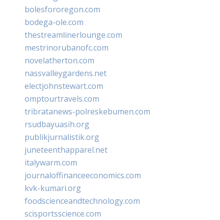
bolesfororegon.com
bodega-ole.com
thestreamlinerlounge.com
mestrinorubanofc.com
novelatherton.com
nassvalleygardens.net
electjohnstewart.com
omptourtravels.com
tribratanews-polreskebumen.com
rsudbayuasih.org
publikjurnalistik.org
juneteenthapparel.net
italywarm.com
journaloffinanceeconomics.com
kvk-kumari.org
foodscienceandtechnology.com
scisportsscience.com