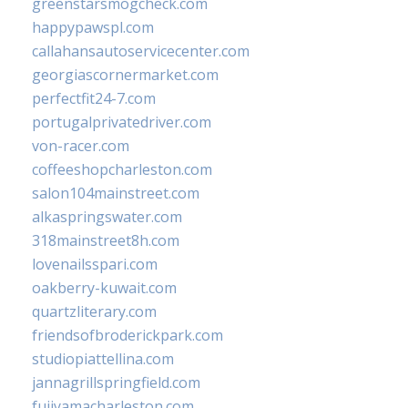
greenstarsmogcheck.com
happypawspl.com
callahansautoservicecenter.com
georgiascornermarket.com
perfectfit24-7.com
portugalprivatedriver.com
von-racer.com
coffeeshopcharleston.com
salon104mainstreet.com
alkaspringswater.com
318mainstreet8h.com
lovenailsspari.com
oakberry-kuwait.com
quartzliterary.com
friendsofbroderickpark.com
studiopiattellina.com
jannagrillspringfield.com
fujiyamacharleston.com