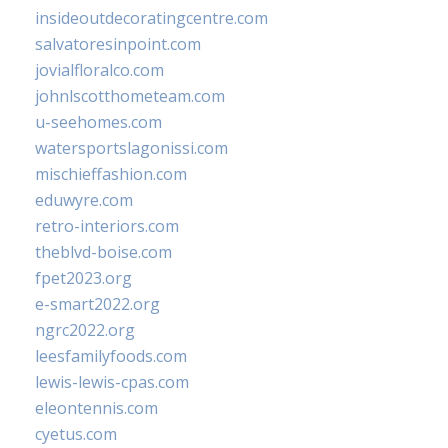
insideoutdecoratingcentre.com
salvatoresinpoint.com
jovialfloralco.com
johnlscotthometeam.com
u-seehomes.com
watersportslagonissi.com
mischieffashion.com
eduwyre.com
retro-interiors.com
theblvd-boise.com
fpet2023.org
e-smart2022.org
ngrc2022.org
leesfamilyfoods.com
lewis-lewis-cpas.com
eleontennis.com
cyetus.com