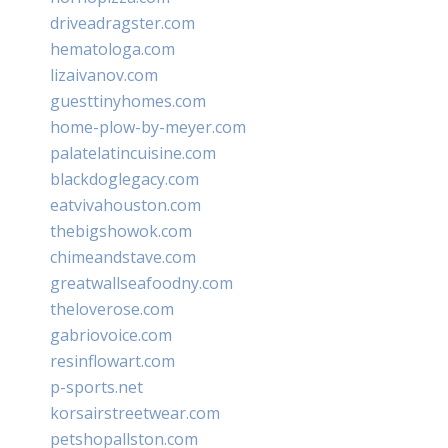
driveadragster.com
hematologa.com
lizaivanov.com
guesttinyhomes.com
home-plow-by-meyer.com
palatelatincuisine.com
blackdoglegacy.com
eatvivahouston.com
thebigshowok.com
chimeandstave.com
greatwallseafoodny.com
theloverose.com
gabriovoice.com
resinflowart.com
p-sports.net
korsairstreetwear.com
petshopallston.com