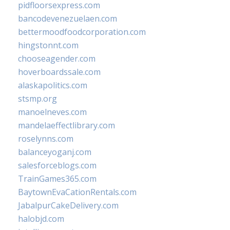
pidfloorsexpress.com
bancodevenezuelaen.com
bettermoodfoodcorporation.com
hingstonnt.com
chooseagender.com
hoverboardssale.com
alaskapolitics.com
stsmp.org
manoelneves.com
mandelaeffectlibrary.com
roselynns.com
balanceyoganj.com
salesforceblogs.com
TrainGames365.com
BaytownEvaCationRentals.com
JabalpurCakeDelivery.com
halobjd.com