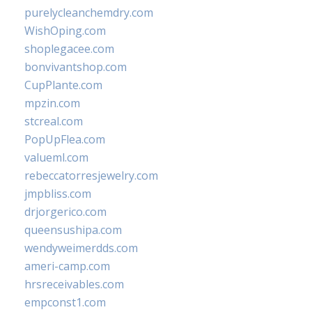
purelycleanchemdry.com
WishOping.com
shoplegacee.com
bonvivantshop.com
CupPlante.com
mpzin.com
stcreal.com
PopUpFlea.com
valueml.com
rebeccatorresjewelry.com
jmpbliss.com
drjorgerico.com
queensushipa.com
wendyweimerdds.com
ameri-camp.com
hrsreceivables.com
empconst1.com