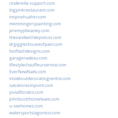
cinderella-support.com
bigpinkrestaurant.com
inspirehuahin.com
memmingerspainting.com
jeremypbeasley.com
thesandwichdepotcos.com
drgiggleshouseofpain.com
hotflashdesigns.com
garagenadeau.com
lifestylechauffeurservice.com
EverNewNails.com
insideoutdecoratingcentre.com
salvatoresinpoint.com
jovialfloralco.com
johnlscotthometeam.com
u-seehomes.com
watersportslagonissi.com