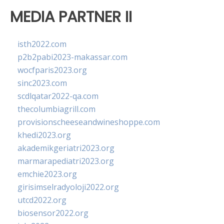
MEDIA PARTNER II
isth2022.com
p2b2pabi2023-makassar.com
wocfparis2023.org
sinc2023.com
scdlqatar2022-qa.com
thecolumbiagrill.com
provisionscheeseandwineshoppe.com
khedi2023.org
akademikgeriatri2023.org
marmarapediatri2023.org
emchie2023.org
girisimselradyoloji2022.org
utcd2022.org
biosensor2022.org