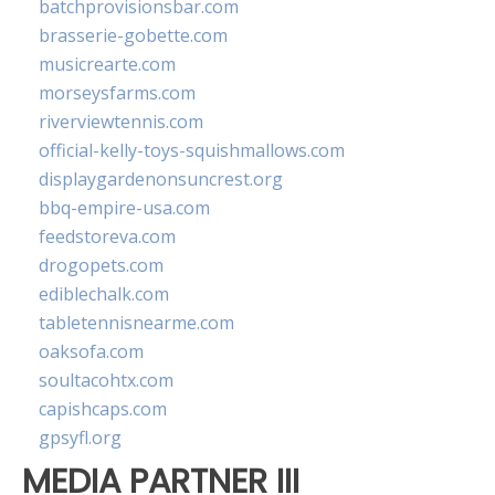
batchprovisionsbar.com
brasserie-gobette.com
musicrearte.com
morseysfarms.com
riverviewtennis.com
official-kelly-toys-squishmallows.com
displaygardenonsuncrest.org
bbq-empire-usa.com
feedstoreva.com
drogopets.com
ediblechalk.com
tabletennisnearme.com
oaksofa.com
soultacohtx.com
capishcaps.com
gpsyfl.org
MEDIA PARTNER III