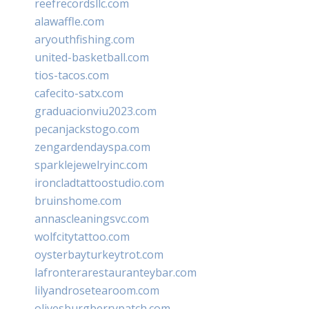
reefrecordsllc.com
alawaffle.com
aryouthfishing.com
united-basketball.com
tios-tacos.com
cafecito-satx.com
graduacionviu2023.com
pecanjackstogo.com
zengardendayspa.com
sparklejewelryinc.com
ironcladtattoostudio.com
bruinshome.com
annascleaningsvc.com
wolfcitytattoo.com
oysterbayturkeytrot.com
lafronterarestauranteybar.com
lilyandrosetearoom.com
olivesburgberrypatch.com