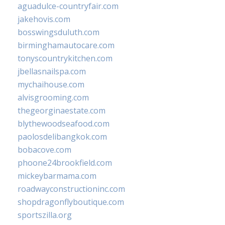
aguadulce-countryfair.com
jakehovis.com
bosswingsduluth.com
birminghamautocare.com
tonyscountrykitchen.com
jbellasnailspa.com
mychaihouse.com
alvisgrooming.com
thegeorginaestate.com
blythewoodseafood.com
paolosdelibangkok.com
bobacove.com
phoone24brookfield.com
mickeybarmama.com
roadwayconstructioninc.com
shopdragonflyboutique.com
sportszilla.org