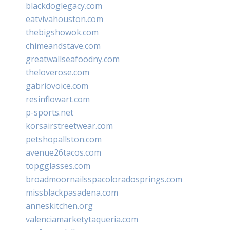
blackdoglegacy.com
eatvivahouston.com
thebigshowok.com
chimeandstave.com
greatwallseafoodny.com
theloverose.com
gabriovoice.com
resinflowart.com
p-sports.net
korsairstreetwear.com
petshopallston.com
avenue26tacos.com
topgglasses.com
broadmoornailsspacoloradosprings.com
missblackpasadena.com
anneskitchen.org
valenciamarketytaqueria.com