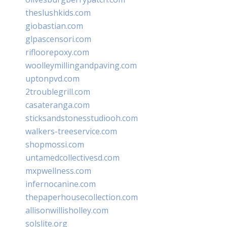
theslushkids.com
giobastian.com
glpascensori.com
rifloorepoxy.com
woolleymillingandpaving.com
uptonpvd.com
2troublegrill.com
casateranga.com
sticksandstonesstudiooh.com
walkers-treeservice.com
shopmossi.com
untamedcollectivesd.com
mxpwellness.com
infernocanine.com
thepaperhousecollection.com
allisonwillisholley.com
solslite.org