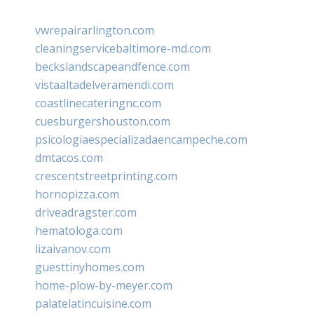
vwrepairarlington.com
cleaningservicebaltimore-md.com
beckslandscapeandfence.com
vistaaltadelveramendi.com
coastlinecateringnc.com
cuesburgershouston.com
psicologiaespecializadaencampeche.com
dmtacos.com
crescentstreetprinting.com
hornopizza.com
driveadragster.com
hematologa.com
lizaivanov.com
guesttinyhomes.com
home-plow-by-meyer.com
palatelatincuisine.com