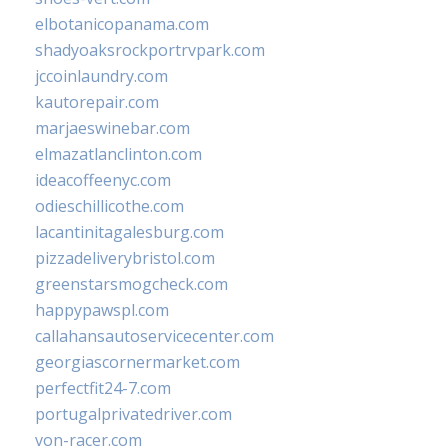
elbotanicopanama.com
shadyoaksrockportrvpark.com
jccoinlaundry.com
kautorepair.com
marjaeswinebar.com
elmazatlanclinton.com
ideacoffeenyc.com
odieschillicothe.com
lacantinitagalesburg.com
pizzadeliverybristol.com
greenstarsmogcheck.com
happypawspl.com
callahansautoservicecenter.com
georgiascornermarket.com
perfectfit24-7.com
portugalprivatedriver.com
von-racer.com