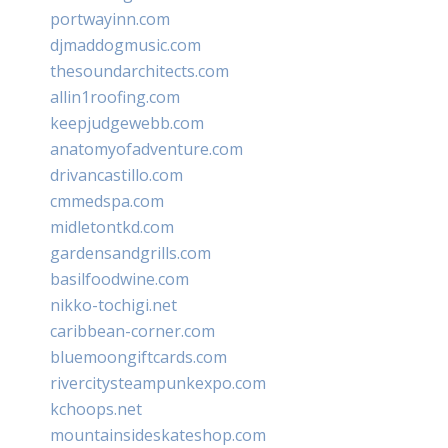
portwayinn.com
djmaddogmusic.com
thesoundarchitects.com
allin1roofing.com
keepjudgewebb.com
anatomyofadventure.com
drivancastillo.com
cmmedspa.com
midletontkd.com
gardensandgrills.com
basilfoodwine.com
nikko-tochigi.net
caribbean-corner.com
bluemoongiftcards.com
rivercitysteampunkexpo.com
kchoops.net
mountainsideskateshop.com