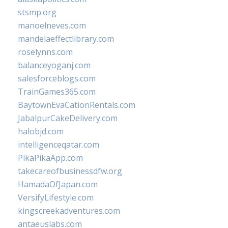
stsmp.org
manoelneves.com
mandelaeffectlibrary.com
roselynns.com
balanceyoganj.com
salesforceblogs.com
TrainGames365.com
BaytownEvaCationRentals.com
JabalpurCakeDelivery.com
halobjd.com
intelligenceqatar.com
PikaPikaApp.com
takecareofbusinessdfw.org
HamadaOfJapan.com
VersifyLifestyle.com
kingscreekadventures.com
antaeuslabs.com