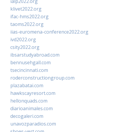
ialp2022.org
klivet2022.org
ifac-hms2022.org
taoms2022.org
iias-euromena-conference2022.org
ivd2022.org
csity2022.org
ibsarstudyabroad.com
bennusehgall.com
tsecincinnati.com
roderconstructiongroup.com
plazabatai.com
hawkscayresort.com
hellonquads.com
diarioanimales.com
decogaleri.com
unavozparadios.com
shoes-vert.com