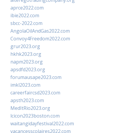
alteregotradingcompany.org
aprce2022.com
ibie2022.com
sbcc-2022.com
AngolaOilAndGas2022.com
Convoy4Freedom2022.com
grur2023.org
hkhk2023.org
napm2023.org
apsdfd2023.org
forumausape2023.com
imkl2023.com
careerfaircsd2023.com
apsth2023.com
MedItRio2023.org
lcicon2023boston.com
waitangidayfestival2022.com
vacancesscolaires2022.com