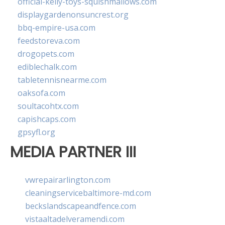
official-kelly-toys-squishmallows.com
displaygardenonsuncrest.org
bbq-empire-usa.com
feedstoreva.com
drogopets.com
ediblechalk.com
tabletennisnearme.com
oaksofa.com
soultacohtx.com
capishcaps.com
gpsyfl.org
MEDIA PARTNER III
vwrepairarlington.com
cleaningservicebaltimore-md.com
beckslandscapeandfence.com
vistaaltadelveramendi.com