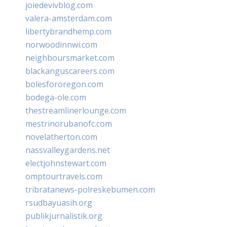
joiedevivblog.com
valera-amsterdam.com
libertybrandhemp.com
norwoodinnwi.com
neighboursmarket.com
blackanguscareers.com
bolesfororegon.com
bodega-ole.com
thestreamlinerlounge.com
mestrinorubanofc.com
novelatherton.com
nassvalleygardens.net
electjohnstewart.com
omptourtravels.com
tribratanews-polreskebumen.com
rsudbayuasih.org
publikjurnalistik.org