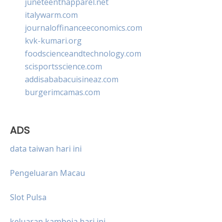
juneteenthapparel.net
italywarm.com
journaloffinanceeconomics.com
kvk-kumari.org
foodscienceandtechnology.com
scisportsscience.com
addisababacuisineaz.com
burgerimcamas.com
ADS
data taiwan hari ini
Pengeluaran Macau
Slot Pulsa
keluaran kamboja hari ini