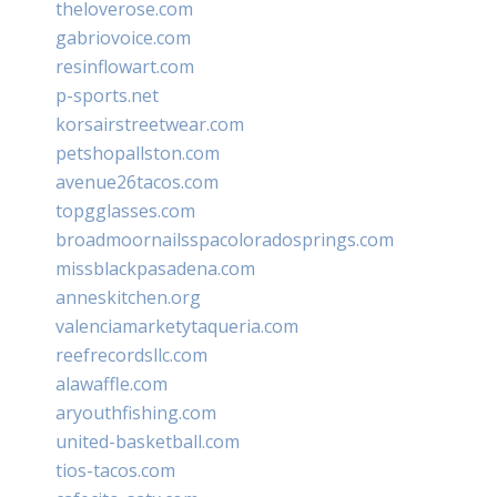
theloverose.com
gabriovoice.com
resinflowart.com
p-sports.net
korsairstreetwear.com
petshopallston.com
avenue26tacos.com
topgglasses.com
broadmoornailsspacoloradosprings.com
missblackpasadena.com
anneskitchen.org
valenciamarketytaqueria.com
reefrecordsllc.com
alawaffle.com
aryouthfishing.com
united-basketball.com
tios-tacos.com