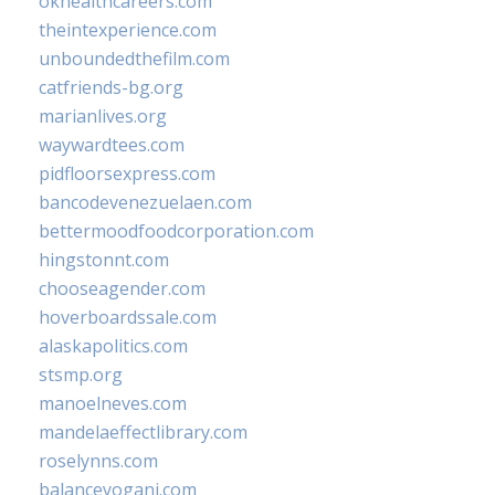
okhealthcareers.com
theintexperience.com
unboundedthefilm.com
catfriends-bg.org
marianlives.org
waywardtees.com
pidfloorsexpress.com
bancodevenezuelaen.com
bettermoodfoodcorporation.com
hingstonnt.com
chooseagender.com
hoverboardssale.com
alaskapolitics.com
stsmp.org
manoelneves.com
mandelaeffectlibrary.com
roselynns.com
balanceyoganj.com