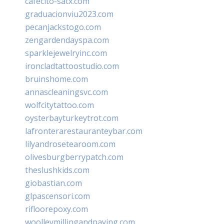
cafecito-satx.com
graduacionviu2023.com
pecanjackstogo.com
zengardendayspa.com
sparklejewelryinc.com
ironcladtattoostudio.com
bruinshome.com
annascleaningsvc.com
wolfcitytattoo.com
oysterbayturkeytrot.com
lafronterarestauranteybar.com
lilyandrosetearoom.com
olivesburgberrypatch.com
theslushkids.com
giobastian.com
glpascensori.com
rifloorepoxy.com
woolleymillingandpaving.com