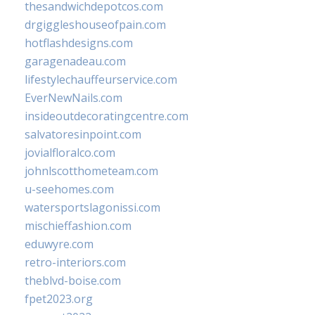
thesandwichdepotcos.com
drgiggleshouseofpain.com
hotflashdesigns.com
garagenadeau.com
lifestylechauffeurservice.com
EverNewNails.com
insideoutdecoratingcentre.com
salvatoresinpoint.com
jovialfloralco.com
johnlscotthometeam.com
u-seehomes.com
watersportslagonissi.com
mischieffashion.com
eduwyre.com
retro-interiors.com
theblvd-boise.com
fpet2023.org