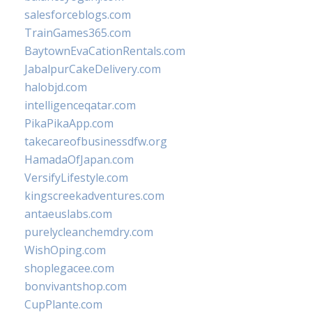
salesforceblogs.com
TrainGames365.com
BaytownEvaCationRentals.com
JabalpurCakeDelivery.com
halobjd.com
intelligenceqatar.com
PikaPikaApp.com
takecareofbusinessdfw.org
HamadaOfJapan.com
VersifyLifestyle.com
kingscreekadventures.com
antaeuslabs.com
purelycleanchemdry.com
WishOping.com
shoplegacee.com
bonvivantshop.com
CupPlante.com