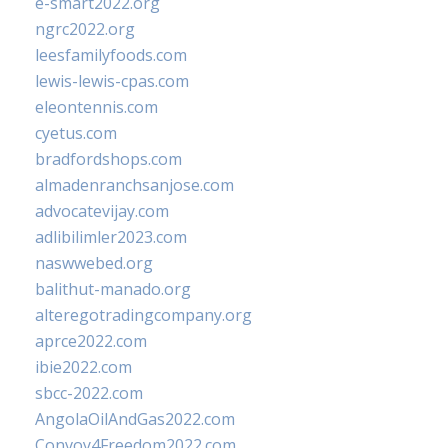
e-smart2022.org
ngrc2022.org
leesfamilyfoods.com
lewis-lewis-cpas.com
eleontennis.com
cyetus.com
bradfordshops.com
almadenranchsanjose.com
advocatevijay.com
adlibilimler2023.com
naswwebed.org
balithut-manado.org
alteregotradingcompany.org
aprce2022.com
ibie2022.com
sbcc-2022.com
AngolaOilAndGas2022.com
Convoy4Freedom2022.com