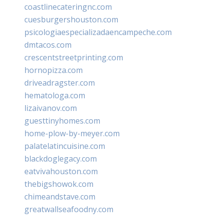
coastlinecateringnc.com
cuesburgershouston.com
psicologiaespecializadaencampeche.com
dmtacos.com
crescentstreetprinting.com
hornopizza.com
driveadragster.com
hematologa.com
lizaivanov.com
guesttinyhomes.com
home-plow-by-meyer.com
palatelatincuisine.com
blackdoglegacy.com
eatvivahouston.com
thebigshowok.com
chimeandstave.com
greatwallseafoodny.com