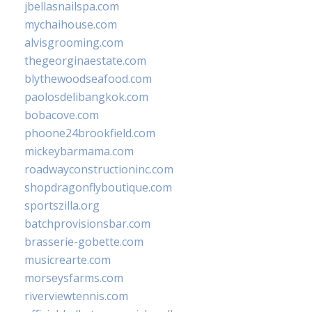
jbellasnailspa.com
mychaihouse.com
alvisgrooming.com
thegeorginaestate.com
blythewoodseafood.com
paolosdelibangkok.com
bobacove.com
phoone24brookfield.com
mickeybarmama.com
roadwayconstructioninc.com
shopdragonflyboutique.com
sportszilla.org
batchprovisionsbar.com
brasserie-gobette.com
musicrearte.com
morseysfarms.com
riverviewtennis.com