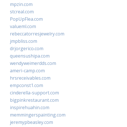
mpzin.com
stcreal.com
PopUpFlea.com
valueml.com
rebeccatorresjewelry.com
jmpbliss.com
drjorgerico.com
queensushipa.com
wendyweimerdds.com
ameri-camp.com
hrsreceivables.com
empconst1.com
cinderella-support.com
bigpinkrestaurant.com
inspirehuahin.com
memmingerspainting.com
jeremypbeasley.com