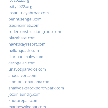
ivd2022.org
csity2022.org
ibsarstudyabroad.com
bennusehgall.com
tsecincinnati.com
roderconstructiongroup.com
plazabatai.com
hawkscayresort.com
hellonquads.com
diarioanimales.com
decogaleri.com
unavozparadios.com
shoes-vert.com
elbotanicopanama.com
shadyoaksrockportrvpark.com
jccoinlaundry.com
kautorepair.com
marjaeswinebar.com