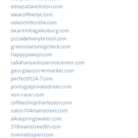
elmazatlanclinton.com
ideacoffeenyc.com
odieschillicothe.com
lacantinitagalesburg.com
pizzadeliverybristol.com
greenstarsmogcheck.com
happypawspl.com
callahansautoservicecenter.com
georgiascornermarket.com
perfectfit24-7.com
portugalprivatedriver.com
von-racer.com
coffeeshopcharleston.com
salon104mainstreet.com
alkaspringswater.com
318mainstreet8h.com
lovenailsspari.com