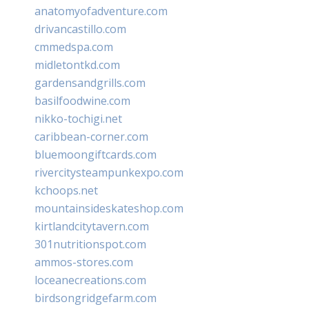
anatomyofadventure.com
drivancastillo.com
cmmedspa.com
midletontkd.com
gardensandgrills.com
basilfoodwine.com
nikko-tochigi.net
caribbean-corner.com
bluemoongiftcards.com
rivercitysteampunkexpo.com
kchoops.net
mountainsideskateshop.com
kirtlandcitytavern.com
301nutritionspot.com
ammos-stores.com
loceanecreations.com
birdsongridgefarm.com