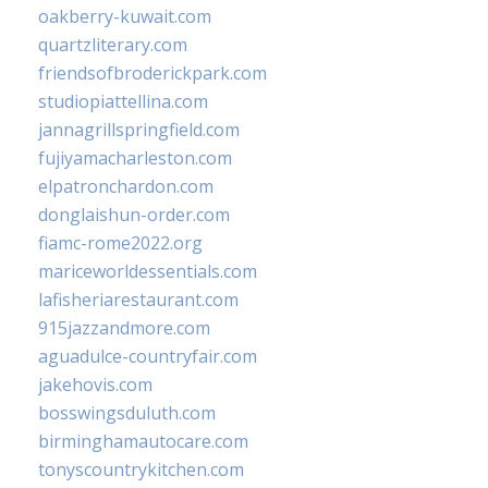
oakberry-kuwait.com
quartzliterary.com
friendsofbroderickpark.com
studiopiattellina.com
jannagrillspringfield.com
fujiyamacharleston.com
elpatronchardon.com
donglaishun-order.com
fiamc-rome2022.org
mariceworldessentials.com
lafisheriarestaurant.com
915jazzandmore.com
aguadulce-countryfair.com
jakehovis.com
bosswingsduluth.com
birminghamautocare.com
tonyscountrykitchen.com