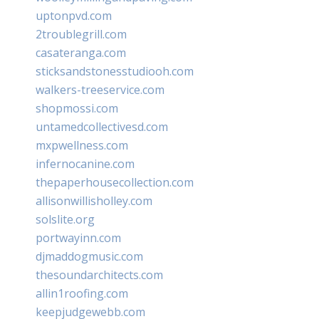
uptonpvd.com
2troublegrill.com
casateranga.com
sticksandstonesstudiooh.com
walkers-treeservice.com
shopmossi.com
untamedcollectivesd.com
mxpwellness.com
infernocanine.com
thepaperhousecollection.com
allisonwillisholley.com
solslite.org
portwayinn.com
djmaddogmusic.com
thesoundarchitects.com
allin1roofing.com
keepjudgewebb.com