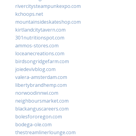
rivercitysteampunkexpo.com
kchoops.net
mountainsideskateshop.com
kirtlandcitytavern.com
301nutritionspot.com
ammos-stores.com
loceanecreations.com
birdsongridgefarm.com
joiedevivblog.com
valera-amsterdam.com
libertybrandhemp.com
norwoodinnwi.com
neighboursmarket.com
blackanguscareers.com
bolesfororegon.com
bodega-ole.com
thestreamlinerlounge.com