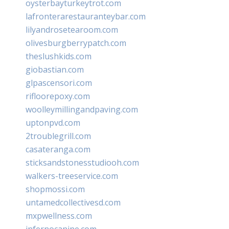
oysterbayturkeytrot.com
lafronterarestauranteybar.com
lilyandrosetearoom.com
olivesburgberrypatch.com
theslushkids.com
giobastian.com
glpascensori.com
rifloorepoxy.com
woolleymillingandpaving.com
uptonpvd.com
2troublegrill.com
casateranga.com
sticksandstonesstudiooh.com
walkers-treeservice.com
shopmossi.com
untamedcollectivesd.com
mxpwellness.com
infernocanine.com