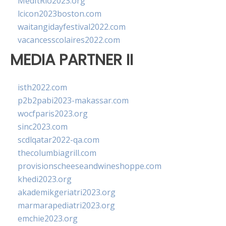
MedItRio2023.org
lcicon2023boston.com
waitangidayfestival2022.com
vacancesscolaires2022.com
MEDIA PARTNER II
isth2022.com
p2b2pabi2023-makassar.com
wocfparis2023.org
sinc2023.com
scdlqatar2022-qa.com
thecolumbiagrill.com
provisionscheeseandwineshoppe.com
khedi2023.org
akademikgeriatri2023.org
marmarapediatri2023.org
emchie2023.org