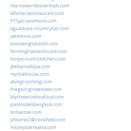
mariceworldessentials.com
lafisheriarestaurant.com
915jazzandmore.com
aguadulce-countryfair.com
jakehovis.com
bosswingsduluth.com
birminghamautocare.com
tonyscountrykitchen.com
jbellasnailspa.com
mychaihouse.com
alvisgrooming.com
thegeorginaestate.com
blythewoodseafood.com
paolosdelibangkok.com
bobacove.com
phoone24brookfield.com
mickeybarmama.com