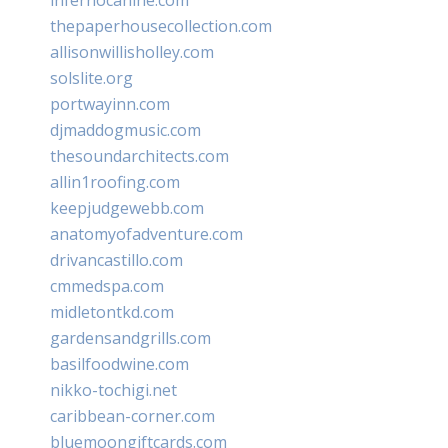
thepaperhousecollection.com
allisonwillisholley.com
solslite.org
portwayinn.com
djmaddogmusic.com
thesoundarchitects.com
allin1roofing.com
keepjudgewebb.com
anatomyofadventure.com
drivancastillo.com
cmmedspa.com
midletontkd.com
gardensandgrills.com
basilfoodwine.com
nikko-tochigi.net
caribbean-corner.com
bluemoongiftcards.com