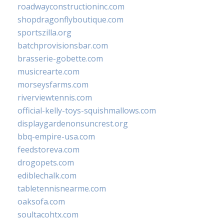
roadwayconstructioninc.com
shopdragonflyboutique.com
sportszilla.org
batchprovisionsbar.com
brasserie-gobette.com
musicrearte.com
morseysfarms.com
riverviewtennis.com
official-kelly-toys-squishmallows.com
displaygardenonsuncrest.org
bbq-empire-usa.com
feedstoreva.com
drogopets.com
ediblechalk.com
tabletennisnearme.com
oaksofa.com
soultacohtx.com