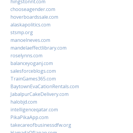
hingstonnt.com
chooseagender.com
hoverboardssale.com
alaskapolitics.com
stsmp.org
manoelneves.com
mandelaeffectlibrary.com
roselynns.com
balanceyoganj.com
salesforceblogs.com
TrainGames365.com
BaytownEvaCationRentals.com
JabalpurCakeDelivery.com
halobjd.com
intelligenceqatar.com
PikaPikaApp.com
takecareofbusinessdfw.org
HamadaOfJapan.com