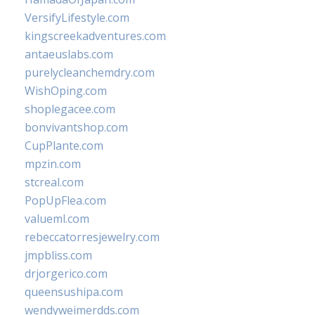
VersifyLifestyle.com
kingscreekadventures.com
antaeuslabs.com
purelycleanchemdry.com
WishOping.com
shoplegacee.com
bonvivantshop.com
CupPlante.com
mpzin.com
stcreal.com
PopUpFlea.com
valueml.com
rebeccatorresjewelry.com
jmpbliss.com
drjorgerico.com
queensushipa.com
wendyweimerdds.com