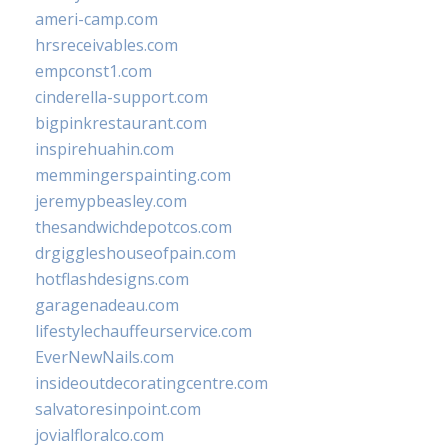
ameri-camp.com
hrsreceivables.com
empconst1.com
cinderella-support.com
bigpinkrestaurant.com
inspirehuahin.com
memmingerspainting.com
jeremypbeasley.com
thesandwichdepotcos.com
drgiggleshouseofpain.com
hotflashdesigns.com
garagenadeau.com
lifestylechauffeurservice.com
EverNewNails.com
insideoutdecoratingcentre.com
salvatoresinpoint.com
jovialfloralco.com