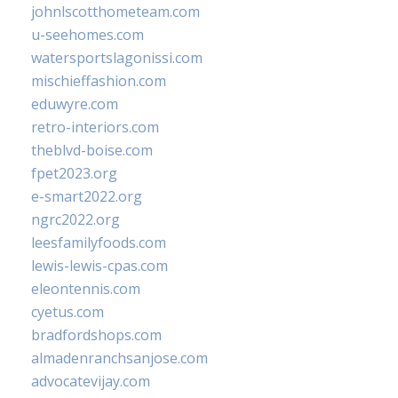
johnlscotthometeam.com
u-seehomes.com
watersportslagonissi.com
mischieffashion.com
eduwyre.com
retro-interiors.com
theblvd-boise.com
fpet2023.org
e-smart2022.org
ngrc2022.org
leesfamilyfoods.com
lewis-lewis-cpas.com
eleontennis.com
cyetus.com
bradfordshops.com
almadenranchsanjose.com
advocatevijay.com