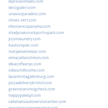
diarioanimales.com
decogaleri.com
unavozparadios.com
shoes-vert.com
elbotanicopanama.com
shadyoaksrockportrvpark.com
jccoinlaundry.com
kautorepair.com
marjaeswinebar.com
elmazatlanclinton.com
ideacoffeenyc.com
odieschillicothe.com
lacantinitagalesburg.com
pizzadeliverybristol.com
greenstarsmogcheck.com
happypawspl.com
callahansautoservicecenter.com
georgiascornermarket.com