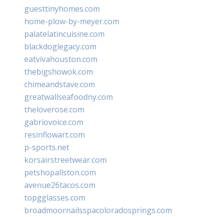
guesttinyhomes.com
home-plow-by-meyer.com
palatelatincuisine.com
blackdoglegacy.com
eatvivahouston.com
thebigshowok.com
chimeandstave.com
greatwallseafoodny.com
theloverose.com
gabriovoice.com
resinflowart.com
p-sports.net
korsairstreetwear.com
petshopallston.com
avenue26tacos.com
topgglasses.com
broadmoornailsspacoloradosprings.com