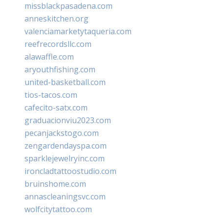
missblackpasadena.com
anneskitchen.org
valenciamarketytaqueria.com
reefrecordsllc.com
alawaffle.com
aryouthfishing.com
united-basketball.com
tios-tacos.com
cafecito-satx.com
graduacionviu2023.com
pecanjackstogo.com
zengardendayspa.com
sparklejewelryinc.com
ironcladtattoostudio.com
bruinshome.com
annascleaningsvc.com
wolfcitytattoo.com