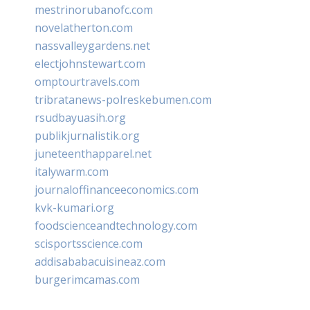
mestrinorubanofc.com
novelatherton.com
nassvalleygardens.net
electjohnstewart.com
omptourtravels.com
tribratanews-polreskebumen.com
rsudbayuasih.org
publikjurnalistik.org
juneteenthapparel.net
italywarm.com
journaloffinanceeconomics.com
kvk-kumari.org
foodscienceandtechnology.com
scisportsscience.com
addisababacuisineaz.com
burgerimcamas.com