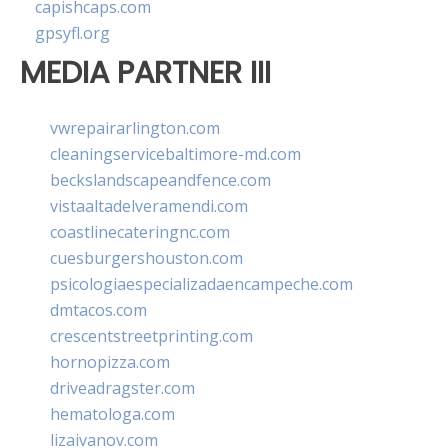
capishcaps.com
gpsyfl.org
MEDIA PARTNER III
vwrepairarlington.com
cleaningservicebaltimore-md.com
beckslandscapeandfence.com
vistaaltadelveramendi.com
coastlinecateringnc.com
cuesburgershouston.com
psicologiaespecializadaencampeche.com
dmtacos.com
crescentstreetprinting.com
hornopizza.com
driveadragster.com
hematologa.com
lizaivanov.com