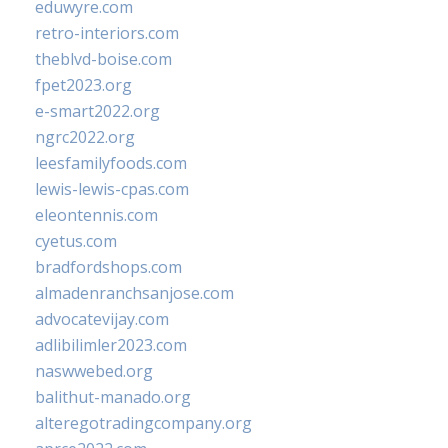
eduwyre.com
retro-interiors.com
theblvd-boise.com
fpet2023.org
e-smart2022.org
ngrc2022.org
leesfamilyfoods.com
lewis-lewis-cpas.com
eleontennis.com
cyetus.com
bradfordshops.com
almadenranchsanjose.com
advocatevijay.com
adlibilimler2023.com
naswwebed.org
balithut-manado.org
alteregotradingcompany.org