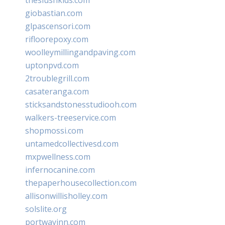
giobastian.com
glpascensori.com
rifloorepoxy.com
woolleymillingandpaving.com
uptonpvd.com
2troublegrill.com
casateranga.com
sticksandstonesstudiooh.com
walkers-treeservice.com
shopmossi.com
untamedcollectivesd.com
mxpwellness.com
infernocanine.com
thepaperhousecollection.com
allisonwillisholley.com
solslite.org
portwayinn.com