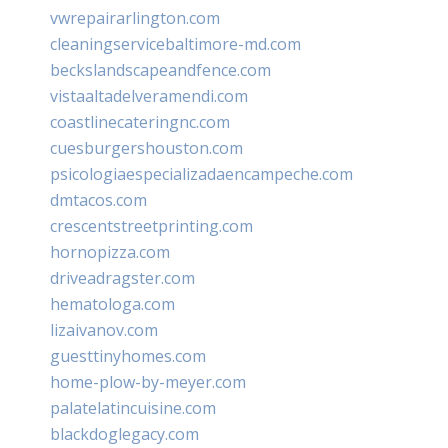
vwrepairarlington.com
cleaningservicebaltimore-md.com
beckslandscapeandfence.com
vistaaltadelveramendi.com
coastlinecateringnc.com
cuesburgershouston.com
psicologiaespecializadaencampeche.com
dmtacos.com
crescentstreetprinting.com
hornopizza.com
driveadragster.com
hematologa.com
lizaivanov.com
guesttinyhomes.com
home-plow-by-meyer.com
palatelatincuisine.com
blackdoglegacy.com