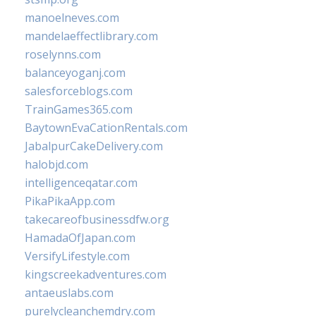
manoelneves.com
mandelaeffectlibrary.com
roselynns.com
balanceyoganj.com
salesforceblogs.com
TrainGames365.com
BaytownEvaCationRentals.com
JabalpurCakeDelivery.com
halobjd.com
intelligenceqatar.com
PikaPikaApp.com
takecareofbusinessdfw.org
HamadaOfJapan.com
VersifyLifestyle.com
kingscreekadventures.com
antaeuslabs.com
purelycleanchemdry.com