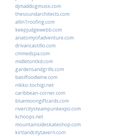
djmaddogmusic.com
thesoundarchitects.com
allin1roofing.com
keepjudgewebb.com
anatomyofadventure.com
drivancastillo.com
cmmedspa.com
midletontkd.com
gardensandgrills.com
basilfoodwine.com
nikko-tochigi.net
caribbean-corner.com
bluemoongiftcards.com
rivercitysteampunkexpo.com
kchoops.net
mountainsideskateshop.com
kirtlandcitytavern.com