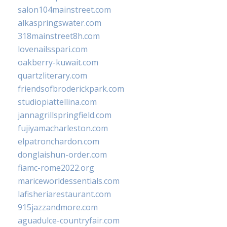
salon104mainstreet.com
alkaspringswater.com
318mainstreet8h.com
lovenailsspari.com
oakberry-kuwait.com
quartzliterary.com
friendsofbroderickpark.com
studiopiattellina.com
jannagrillspringfield.com
fujiyamacharleston.com
elpatronchardon.com
donglaishun-order.com
fiamc-rome2022.org
mariceworldessentials.com
lafisheriarestaurant.com
915jazzandmore.com
aguadulce-countryfair.com