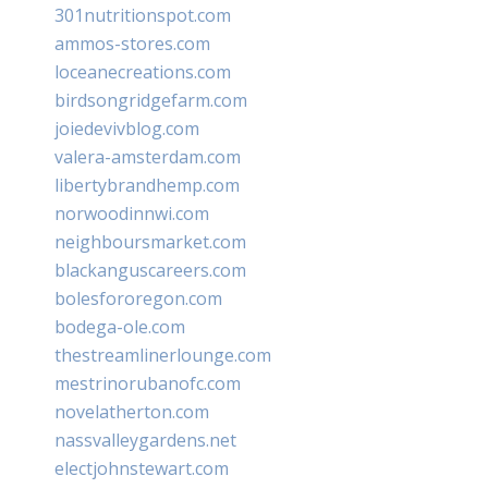
301nutritionspot.com
ammos-stores.com
loceanecreations.com
birdsongridgefarm.com
joiedevivblog.com
valera-amsterdam.com
libertybrandhemp.com
norwoodinnwi.com
neighboursmarket.com
blackanguscareers.com
bolesfororegon.com
bodega-ole.com
thestreamlinerlounge.com
mestrinorubanofc.com
novelatherton.com
nassvalleygardens.net
electjohnstewart.com