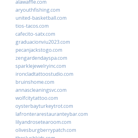
alawaffle.com
aryouthfishing.com
united-basketball.com
tios-tacos.com
cafecito-satx.com
graduacionviu2023.com
pecanjackstogo.com
zengardendayspa.com
sparklejewelryinc.com
ironcladtattoostudio.com
bruinshome.com
annascleaningsvc.com
wolfcitytattoo.com
oysterbayturkeytrot.com
lafronterarestauranteybar.com
lilyandrosetearoom.com
olivesburgberrypatch.com
theslushkids.com