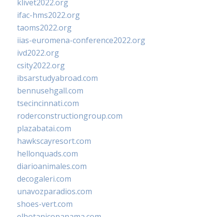
klivet2022.org
ifac-hms2022.org
taoms2022.org
iias-euromena-conference2022.org
ivd2022.org
csity2022.org
ibsarstudyabroad.com
bennusehgall.com
tsecincinnati.com
roderconstructiongroup.com
plazabatai.com
hawkscayresort.com
hellonquads.com
diarioanimales.com
decogaleri.com
unavozparadios.com
shoes-vert.com
elbotanicopanama.com