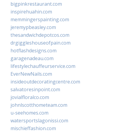
bigpinkrestaurant.com
inspirehuahin.com
memmingerspainting.com
jeremypbeasley.com
thesandwichdepotcos.com
drgiggleshouseofpain.com
hotflashdesigns.com
garagenadeau.com
lifestylechauffeurservice.com
EverNewNails.com
insideoutdecoratingcentre.com
salvatoresinpoint.com
jovialfloralco.com
johnlscotthometeam.com
u-seehomes.com
watersportslagonissi.com
mischieffashion.com