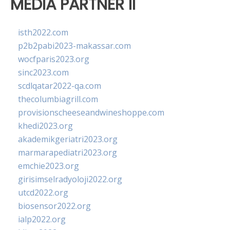
MEDIA PARTNER II
isth2022.com
p2b2pabi2023-makassar.com
wocfparis2023.org
sinc2023.com
scdlqatar2022-qa.com
thecolumbiagrill.com
provisionscheeseandwineshoppe.com
khedi2023.org
akademikgeriatri2023.org
marmarapediatri2023.org
emchie2023.org
girisimselradyoloji2022.org
utcd2022.org
biosensor2022.org
ialp2022.org