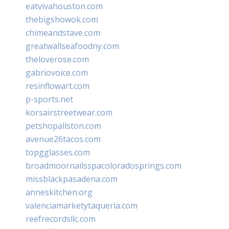
eatvivahouston.com
thebigshowok.com
chimeandstave.com
greatwallseafoodny.com
theloverose.com
gabriovoice.com
resinflowart.com
p-sports.net
korsairstreetwear.com
petshopallston.com
avenue26tacos.com
topgglasses.com
broadmoornailsspacoloradosprings.com
missblackpasadena.com
anneskitchen.org
valenciamarketytaqueria.com
reefrecordsllc.com