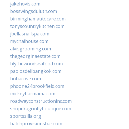
jakehovis.com
bosswingsduluth.com
birminghamautocare.com
tonyscountrykitchen.com
jbellasnailspa.com
mychaihouse.com
alvisgrooming.com
thegeorginaestate.com
blythewoodseafood.com
paolosdelibangkok.com
bobacove.com
phoone24brookfield.com
mickeybarmama.com
roadwayconstructioninc.com
shopdragonflyboutique.com
sportszilla.org
batchprovisionsbar.com