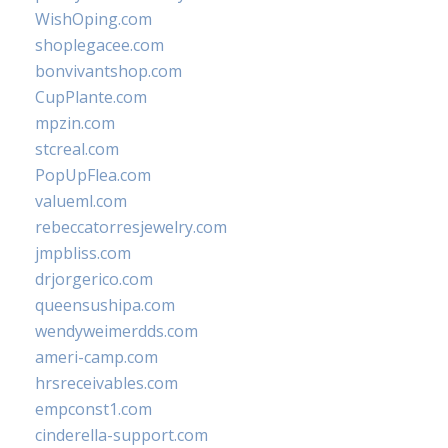
WishOping.com
shoplegacee.com
bonvivantshop.com
CupPlante.com
mpzin.com
stcreal.com
PopUpFlea.com
valueml.com
rebeccatorresjewelry.com
jmpbliss.com
drjorgerico.com
queensushipa.com
wendyweimerdds.com
ameri-camp.com
hrsreceivables.com
empconst1.com
cinderella-support.com