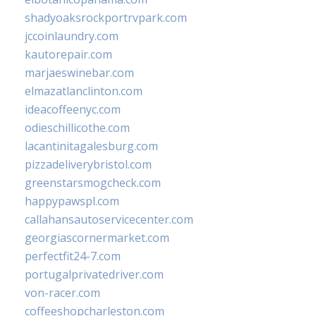
shadyoaksrockportrvpark.com
jccoinlaundry.com
kautorepair.com
marjaeswinebar.com
elmazatlanclinton.com
ideacoffeenyc.com
odieschillicothe.com
lacantinitagalesburg.com
pizzadeliverybristol.com
greenstarsmogcheck.com
happypawspl.com
callahansautoservicecenter.com
georgiascornermarket.com
perfectfit24-7.com
portugalprivatedriver.com
von-racer.com
coffeeshopcharleston.com