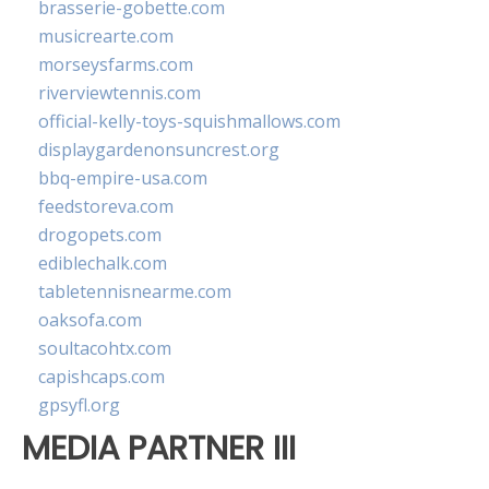
brasserie-gobette.com
musicrearte.com
morseysfarms.com
riverviewtennis.com
official-kelly-toys-squishmallows.com
displaygardenonsuncrest.org
bbq-empire-usa.com
feedstoreva.com
drogopets.com
ediblechalk.com
tabletennisnearme.com
oaksofa.com
soultacohtx.com
capishcaps.com
gpsyfl.org
MEDIA PARTNER III