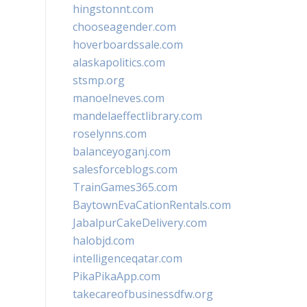
hingstonnt.com
chooseagender.com
hoverboardssale.com
alaskapolitics.com
stsmp.org
manoelneves.com
mandelaeffectlibrary.com
roselynns.com
balanceyoganj.com
salesforceblogs.com
TrainGames365.com
BaytownEvaCationRentals.com
JabalpurCakeDelivery.com
halobjd.com
intelligenceqatar.com
PikaPikaApp.com
takecareofbusinessdfw.org