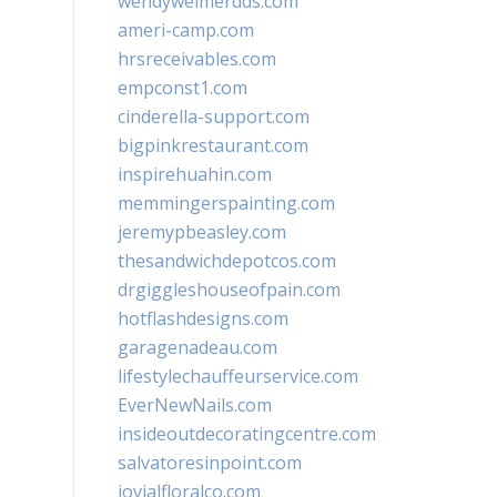
wendyweimerdds.com
ameri-camp.com
hrsreceivables.com
empconst1.com
cinderella-support.com
bigpinkrestaurant.com
inspirehuahin.com
memmingerspainting.com
jeremypbeasley.com
thesandwichdepotcos.com
drgiggleshouseofpain.com
hotflashdesigns.com
garagenadeau.com
lifestylechauffeurservice.com
EverNewNails.com
insideoutdecoratingcentre.com
salvatoresinpoint.com
jovialfloralco.com