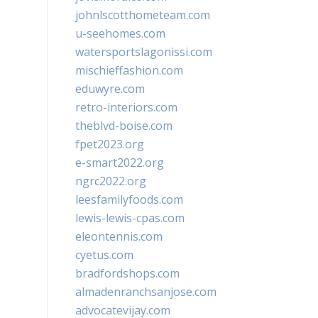
johnlscotthometeam.com
u-seehomes.com
watersportslagonissi.com
mischieffashion.com
eduwyre.com
retro-interiors.com
theblvd-boise.com
fpet2023.org
e-smart2022.org
ngrc2022.org
leesfamilyfoods.com
lewis-lewis-cpas.com
eleontennis.com
cyetus.com
bradfordshops.com
almadenranchsanjose.com
advocatevijay.com