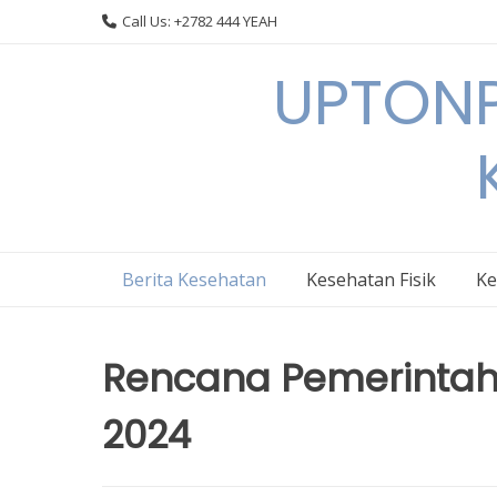
Skip
Call Us: +2782 444 YEAH
to
content
UPTONP
Berita Kesehatan
Kesehatan Fisik
Ke
Rencana Pemerintah 
2024