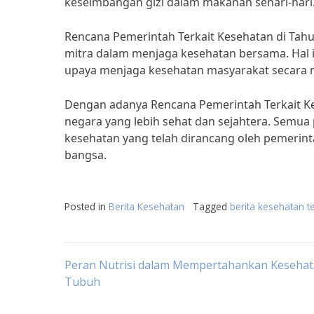
keseimbangan gizi dalam makanan sehari-hari.
Rencana Pemerintah Terkait Kesehatan di Tahu
mitra dalam menjaga kesehatan bersama. Hal i
upaya menjaga kesehatan masyarakat secara 
Dengan adanya Rencana Pemerintah Terkait Ke
negara yang lebih sehat dan sejahtera. Sem
kesehatan yang telah dirancang oleh pemerint
bangsa.
Posted in
Berita Kesehatan
Tagged
berita kesehatan t
Post
Peran Nutrisi dalam Mempertahankan Keseha
Tubuh
navigation