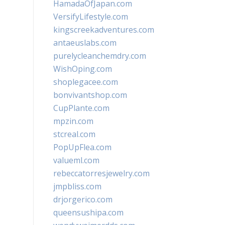
HamadaOfJapan.com
VersifyLifestyle.com
kingscreekadventures.com
antaeuslabs.com
purelycleanchemdry.com
WishOping.com
shoplegacee.com
bonvivantshop.com
CupPlante.com
mpzin.com
stcreal.com
PopUpFlea.com
valueml.com
rebeccatorresjewelry.com
jmpbliss.com
drjorgerico.com
queensushipa.com