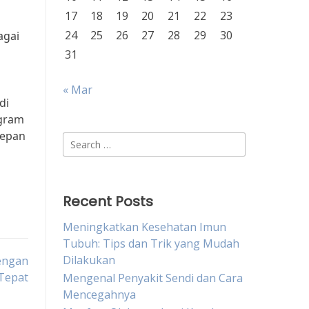
17
18
19
20
21
22
23
24
25
26
27
28
29
30
agai
31
« Mar
di
ogram
depan
Search
for:
Recent Posts
Meningkatkan Kesehatan Imun
Tubuh: Tips dan Trik yang Mudah
Dilakukan
engan
Tepat
Mengenal Penyakit Sendi dan Cara
Mencegahnya