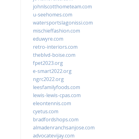
johnlscotthometeam.com
u-seehomes.com
watersportslagonissi.com
mischieffashion.com
eduwyre.com
retro-interiors.com
theblvd-boise.com
fpet2023.org
e-smart2022.org
ngrc2022.org
leesfamilyfoods.com
lewis-lewis-cpas.com
eleontennis.com
cyetus.com
bradfordshops.com
almadenranchsanjose.com
advocatevijay.com