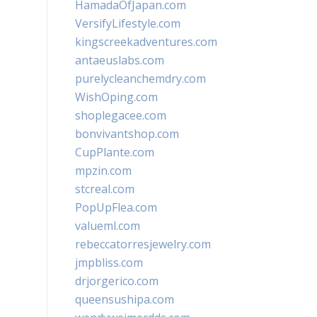
HamadaOfJapan.com
VersifyLifestyle.com
kingscreekadventures.com
antaeuslabs.com
purelycleanchemdry.com
WishOping.com
shoplegacee.com
bonvivantshop.com
CupPlante.com
mpzin.com
stcreal.com
PopUpFlea.com
valueml.com
rebeccatorresjewelry.com
jmpbliss.com
drjorgerico.com
queensushipa.com