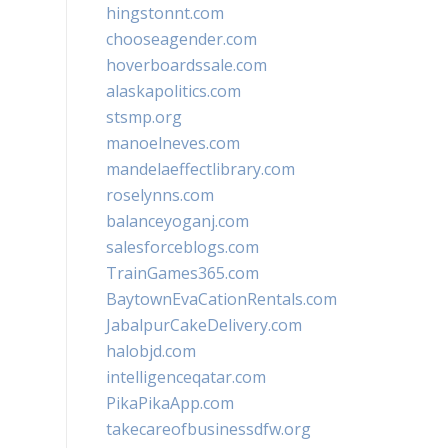
hingstonnt.com
chooseagender.com
hoverboardssale.com
alaskapolitics.com
stsmp.org
manoelneves.com
mandelaeffectlibrary.com
roselynns.com
balanceyoganj.com
salesforceblogs.com
TrainGames365.com
BaytownEvaCationRentals.com
JabalpurCakeDelivery.com
halobjd.com
intelligenceqatar.com
PikaPikaApp.com
takecareofbusinessdfw.org