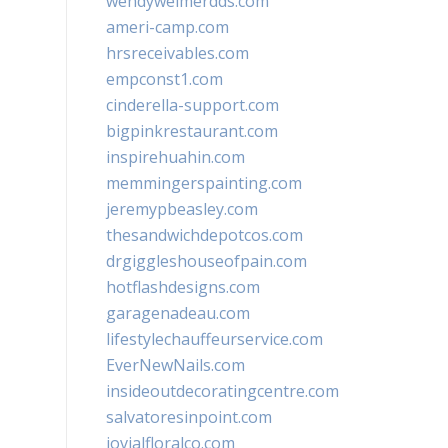
wendyweimerdds.com
ameri-camp.com
hrsreceivables.com
empconst1.com
cinderella-support.com
bigpinkrestaurant.com
inspirehuahin.com
memmingerspainting.com
jeremypbeasley.com
thesandwichdepotcos.com
drgiggleshouseofpain.com
hotflashdesigns.com
garagenadeau.com
lifestylechauffeurservice.com
EverNewNails.com
insideoutdecoratingcentre.com
salvatoresinpoint.com
jovialfloralco.com