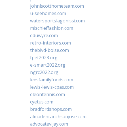
johnlscotthometeam.com
u-seehomes.com
watersportslagonissi.com
mischieffashion.com
eduwyre.com
retro-interiors.com
theblvd-boise.com
fpet2023.org
e-smart2022.org
ngrc2022.org
leesfamilyfoods.com
lewis-lewis-cpas.com
eleontennis.com
cyetus.com
bradfordshops.com
almadenranchsanjose.com
advocatevijay.com