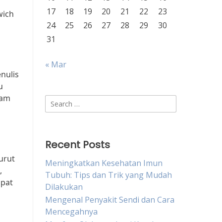
17
18
19
20
21
22
23
wich
24
25
26
27
28
29
30
31
« Mar
nulis
u
lam
Search
for:
Recent Posts
urut
Meningkatkan Kesehatan Imun
,
Tubuh: Tips dan Trik yang Mudah
apat
Dilakukan
Mengenal Penyakit Sendi dan Cara
Mencegahnya