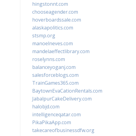
hingstonnt.com
chooseagender.com
hoverboardssale.com
alaskapolitics.com
stsmp.org
manoelneves.com
mandelaeffectlibrary.com
roselynns.com
balanceyoganj.com
salesforceblogs.com
TrainGames365.com
BaytownEvaCationRentals.com
JabalpurCakeDelivery.com
halobjd.com
intelligenceqatar.com
PikaPikaApp.com
takecareofbusinessdfw.org