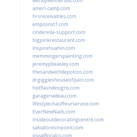
wendyweimerdds.com
ameri-camp.com
hrsreceivables.com
empconst1.com
cinderella-support.com
bigpinkrestaurant.com
inspirehuahin.com
memmingerspainting.com
jeremypbeasley.com
thesandwichdepotcos.com
drgiggleshouseofpain.com
hotflashdesigns.com
garagenadeau.com
lifestylechauffeurservice.com
EverNewNails.com
insideoutdecoratingcentre.com
salvatoresinpoint.com
jovialfloralco.com