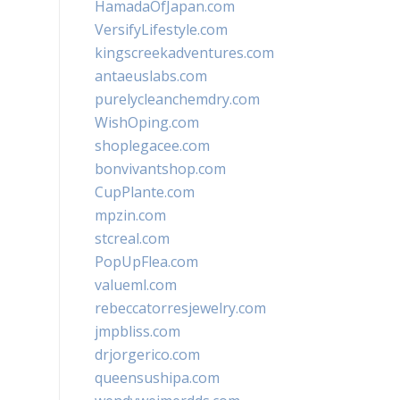
HamadaOfJapan.com
VersifyLifestyle.com
kingscreekadventures.com
antaeuslabs.com
purelycleanchemdry.com
WishOping.com
shoplegacee.com
bonvivantshop.com
CupPlante.com
mpzin.com
stcreal.com
PopUpFlea.com
valueml.com
rebeccatorresjewelry.com
jmpbliss.com
drjorgerico.com
queensushipa.com