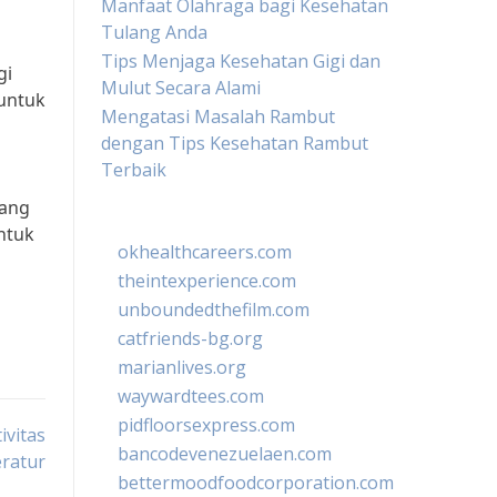
Manfaat Olahraga bagi Kesehatan
Tulang Anda
Tips Menjaga Kesehatan Gigi dan
gi
Mulut Secara Alami
 untuk
Mengatasi Masalah Rambut
dengan Tips Kesehatan Rambut
Terbaik
yang
ntuk
okhealthcareers.com
theintexperience.com
unboundedthefilm.com
catfriends-bg.org
marianlives.org
waywardtees.com
pidfloorsexpress.com
ivitas
bancodevenezuelaen.com
eratur
bettermoodfoodcorporation.com