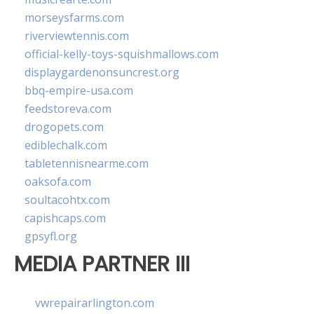
morseysfarms.com
riverviewtennis.com
official-kelly-toys-squishmallows.com
displaygardenonsuncrest.org
bbq-empire-usa.com
feedstoreva.com
drogopets.com
ediblechalk.com
tabletennisnearme.com
oaksofa.com
soultacohtx.com
capishcaps.com
gpsyfl.org
MEDIA PARTNER III
vwrepairarlington.com