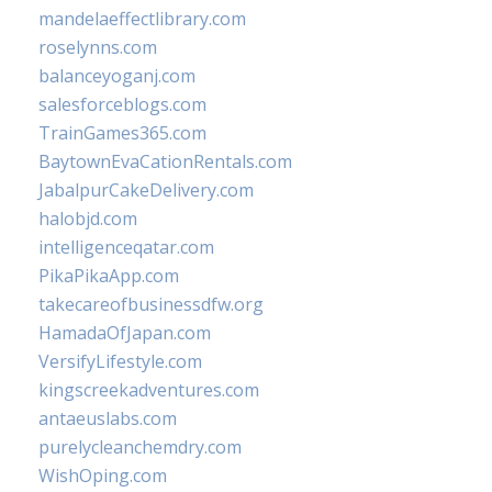
mandelaeffectlibrary.com
roselynns.com
balanceyoganj.com
salesforceblogs.com
TrainGames365.com
BaytownEvaCationRentals.com
JabalpurCakeDelivery.com
halobjd.com
intelligenceqatar.com
PikaPikaApp.com
takecareofbusinessdfw.org
HamadaOfJapan.com
VersifyLifestyle.com
kingscreekadventures.com
antaeuslabs.com
purelycleanchemdry.com
WishOping.com