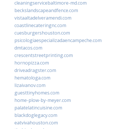
cleaningservicebaltimore-md.com
beckslandscapeandfence.com
vistaaltadelveramendi.com
coastlinecateringnc.com
cuesburgershouston.com
psicologiaespecializadaencampeche.com
dmtacos.com
crescentstreetprinting.com
hornopizza.com
driveadragster.com
hematologa.com
lizaivanov.com
guesttinyhomes.com
home-plow-by-meyer.com
palatelatincuisine.com
blackdoglegacy.com
eatvivahouston.com