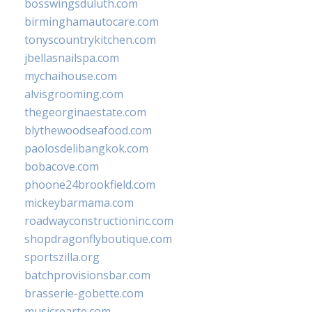
bosswingsduluth.com
birminghamautocare.com
tonyscountrykitchen.com
jbellasnailspa.com
mychaihouse.com
alvisgrooming.com
thegeorginaestate.com
blythewoodseafood.com
paolosdelibangkok.com
bobacove.com
phoone24brookfield.com
mickeybarmama.com
roadwayconstructioninc.com
shopdragonflyboutique.com
sportszilla.org
batchprovisionsbar.com
brasserie-gobette.com
musicrearte.com