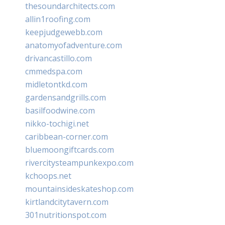
thesoundarchitects.com
allin1roofing.com
keepjudgewebb.com
anatomyofadventure.com
drivancastillo.com
cmmedspa.com
midletontkd.com
gardensandgrills.com
basilfoodwine.com
nikko-tochigi.net
caribbean-corner.com
bluemoongiftcards.com
rivercitysteampunkexpo.com
kchoops.net
mountainsideskateshop.com
kirtlandcitytavern.com
301nutritionspot.com