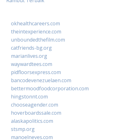
Rambut Terbaik
okhealthcareers.com
theintexperience.com
unboundedthefilm.com
catfriends-bg.org
marianlives.org
waywardtees.com
pidfloorsexpress.com
bancodevenezuelaen.com
bettermoodfoodcorporation.com
hingstonnt.com
chooseagender.com
hoverboardssale.com
alaskapolitics.com
stsmp.org
manoelneves.com