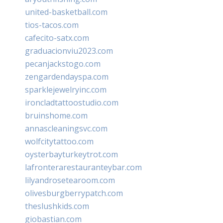
united-basketball.com
tios-tacos.com
cafecito-satx.com
graduacionviu2023.com
pecanjackstogo.com
zengardendayspa.com
sparklejewelryinc.com
ironcladtattoostudio.com
bruinshome.com
annascleaningsvc.com
wolfcitytattoo.com
oysterbayturkeytrot.com
lafronterarestauranteybar.com
lilyandrosetearoom.com
olivesburgberrypatch.com
theslushkids.com
giobastian.com