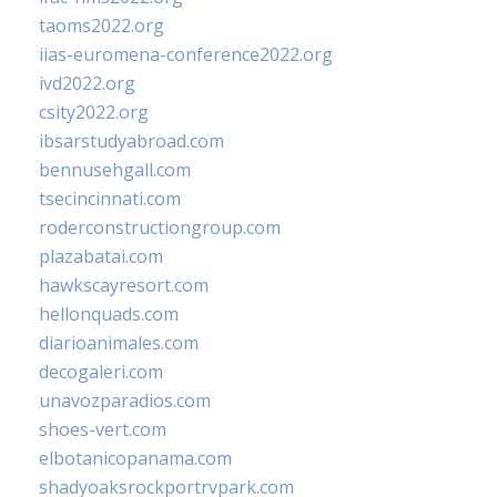
taoms2022.org
iias-euromena-conference2022.org
ivd2022.org
csity2022.org
ibsarstudyabroad.com
bennusehgall.com
tsecincinnati.com
roderconstructiongroup.com
plazabatai.com
hawkscayresort.com
hellonquads.com
diarioanimales.com
decogaleri.com
unavozparadios.com
shoes-vert.com
elbotanicopanama.com
shadyoaksrockportrvpark.com