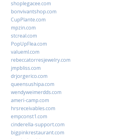
shoplegacee.com
bonvivantshop.com
CupPlante.com
mpzin.com
stcreal.com
PopUpFlea.com
valueml.com
rebeccatorresjewelry.com
jmpbliss.com
drjorgerico.com
queensushipa.com
wendyweimerdds.com
ameri-camp.com
hrsreceivables.com
empconst1.com
cinderella-support.com
bigpinkrestaurant.com