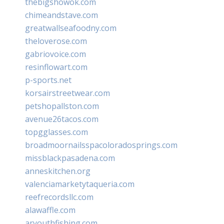
thebigshowok.com
chimeandstave.com
greatwallseafoodny.com
theloverose.com
gabriovoice.com
resinflowart.com
p-sports.net
korsairstreetwear.com
petshopallston.com
avenue26tacos.com
topgglasses.com
broadmoornailsspacoloradosprings.com
missblackpasadena.com
anneskitchen.org
valenciamarketytaqueria.com
reefrecordsllc.com
alawaffle.com
aryouthfishing.com