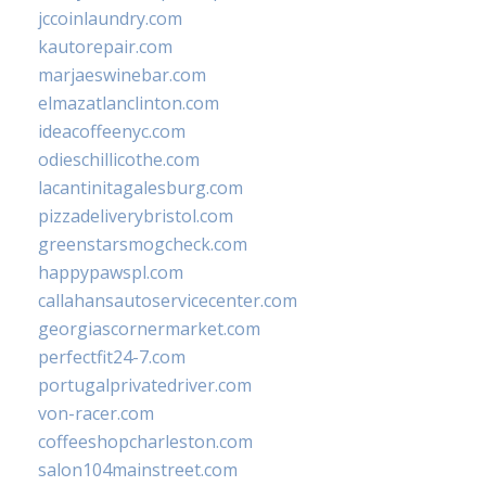
jccoinlaundry.com
kautorepair.com
marjaeswinebar.com
elmazatlanclinton.com
ideacoffeenyc.com
odieschillicothe.com
lacantinitagalesburg.com
pizzadeliverybristol.com
greenstarsmogcheck.com
happypawspl.com
callahansautoservicecenter.com
georgiascornermarket.com
perfectfit24-7.com
portugalprivatedriver.com
von-racer.com
coffeeshopcharleston.com
salon104mainstreet.com