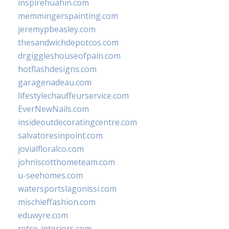
inspirehuahin.com
memmingerspainting.com
jeremypbeasley.com
thesandwichdepotcos.com
drgiggleshouseofpain.com
hotflashdesigns.com
garagenadeau.com
lifestylechauffeurservice.com
EverNewNails.com
insideoutdecoratingcentre.com
salvatoresinpoint.com
jovialfloralco.com
johnlscotthometeam.com
u-seehomes.com
watersportslagonissi.com
mischieffashion.com
eduwyre.com
retro-interiors.com