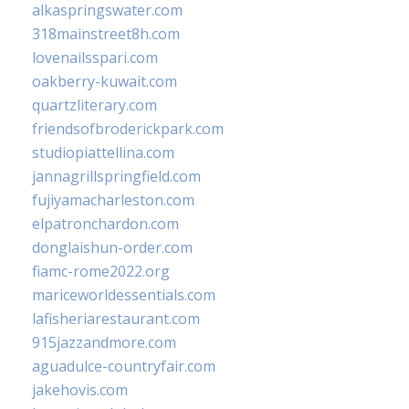
alkaspringswater.com
318mainstreet8h.com
lovenailsspari.com
oakberry-kuwait.com
quartzliterary.com
friendsofbroderickpark.com
studiopiattellina.com
jannagrillspringfield.com
fujiyamacharleston.com
elpatronchardon.com
donglaishun-order.com
fiamc-rome2022.org
mariceworldessentials.com
lafisheriarestaurant.com
915jazzandmore.com
aguadulce-countryfair.com
jakehovis.com