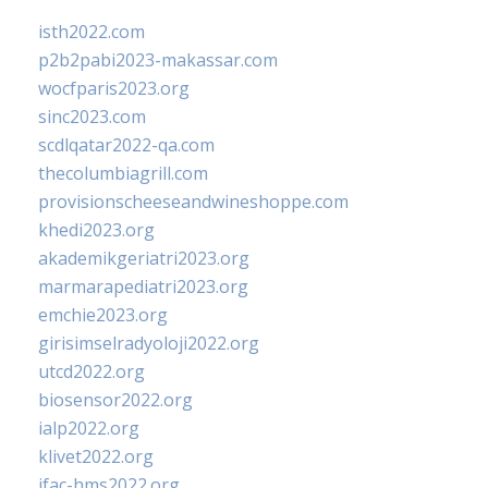
isth2022.com
p2b2pabi2023-makassar.com
wocfparis2023.org
sinc2023.com
scdlqatar2022-qa.com
thecolumbiagrill.com
provisionscheeseandwineshoppe.com
khedi2023.org
akademikgeriatri2023.org
marmarapediatri2023.org
emchie2023.org
girisimselradyoloji2022.org
utcd2022.org
biosensor2022.org
ialp2022.org
klivet2022.org
ifac-hms2022.org