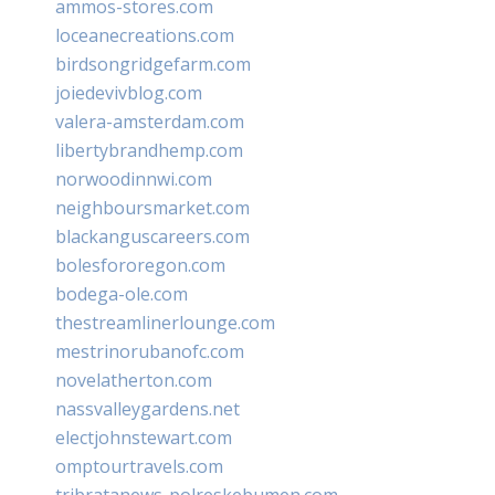
ammos-stores.com
loceanecreations.com
birdsongridgefarm.com
joiedevivblog.com
valera-amsterdam.com
libertybrandhemp.com
norwoodinnwi.com
neighboursmarket.com
blackanguscareers.com
bolesfororegon.com
bodega-ole.com
thestreamlinerlounge.com
mestrinorubanofc.com
novelatherton.com
nassvalleygardens.net
electjohnstewart.com
omptourtravels.com
tribratanews-polreskebumen.com