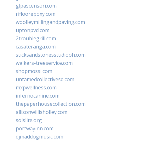
glpascensori.com
rifloorepoxy.com
woolleymillingandpaving.com
uptonpvd.com
2troublegrill.com
casateranga.com
sticksandstonesstudiooh.com
walkers-treeservice.com
shopmossi.com
untamedcollectivesd.com
mxpwellness.com
infernocanine.com
thepaperhousecollection.com
allisonwillisholley.com
solslite.org
portwayinn.com
djmaddogmusic.com