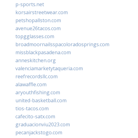
p-sports.net
korsairstreetwear.com
petshopallston.com
avenue26tacos.com
topgglasses.com
broadmoornailsspacoloradosprings.com
missblackpasadena.com
anneskitchen.org
valenciamarketytaqueria.com
reefrecordsllc.com
alawaffle.com
aryouthfishing.com
united-basketball.com
tios-tacos.com
cafecito-satx.com
graduacionviu2023.com
pecanjackstogo.com