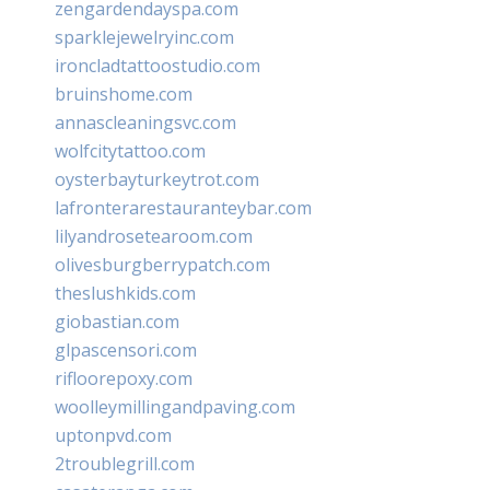
zengardendayspa.com
sparklejewelryinc.com
ironcladtattoostudio.com
bruinshome.com
annascleaningsvc.com
wolfcitytattoo.com
oysterbayturkeytrot.com
lafronterarestauranteybar.com
lilyandrosetearoom.com
olivesburgberrypatch.com
theslushkids.com
giobastian.com
glpascensori.com
rifloorepoxy.com
woolleymillingandpaving.com
uptonpvd.com
2troublegrill.com