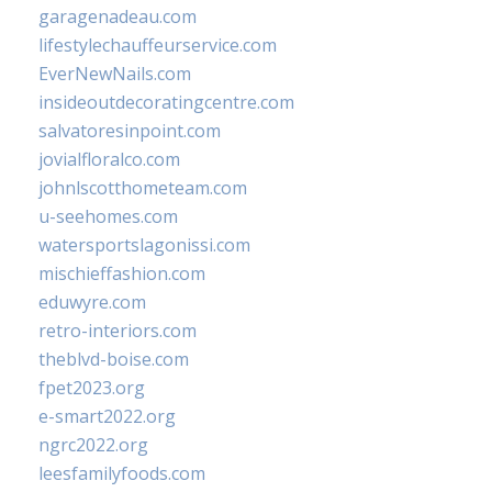
garagenadeau.com
lifestylechauffeurservice.com
EverNewNails.com
insideoutdecoratingcentre.com
salvatoresinpoint.com
jovialfloralco.com
johnlscotthometeam.com
u-seehomes.com
watersportslagonissi.com
mischieffashion.com
eduwyre.com
retro-interiors.com
theblvd-boise.com
fpet2023.org
e-smart2022.org
ngrc2022.org
leesfamilyfoods.com