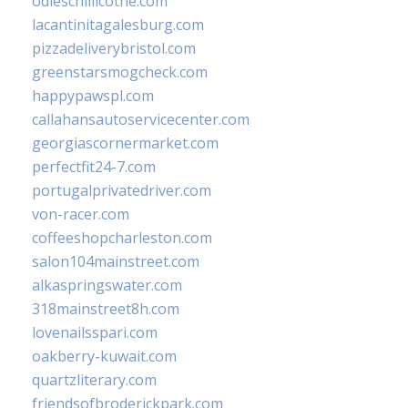
odieschillicothe.com
lacantinitagalesburg.com
pizzadeliverybristol.com
greenstarsmogcheck.com
happypawspl.com
callahansautoservicecenter.com
georgiascornermarket.com
perfectfit24-7.com
portugalprivatedriver.com
von-racer.com
coffeeshopcharleston.com
salon104mainstreet.com
alkaspringswater.com
318mainstreet8h.com
lovenailsspari.com
oakberry-kuwait.com
quartzliterary.com
friendsofbroderickpark.com