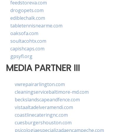
feedstoreva.com
drogopets.com
ediblechalk.com
tabletennisnearme.com
oaksofa.com
soultacohtx.com
capishcaps.com
gpsyfl.org
MEDIA PARTNER III
vwrepairarlington.com
cleaningservicebaltimore-md.com
beckslandscapeandfence.com
vistaaltadelveramendi.com
coastlinecateringnc.com
cuesburgershouston.com
psicologiaespecializadaencampeche.com