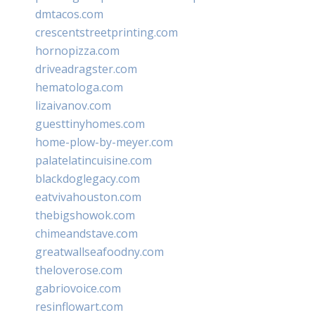
dmtacos.com
crescentstreetprinting.com
hornopizza.com
driveadragster.com
hematologa.com
lizaivanov.com
guesttinyhomes.com
home-plow-by-meyer.com
palatelatincuisine.com
blackdoglegacy.com
eatvivahouston.com
thebigshowok.com
chimeandstave.com
greatwallseafoodny.com
theloverose.com
gabriovoice.com
resinflowart.com