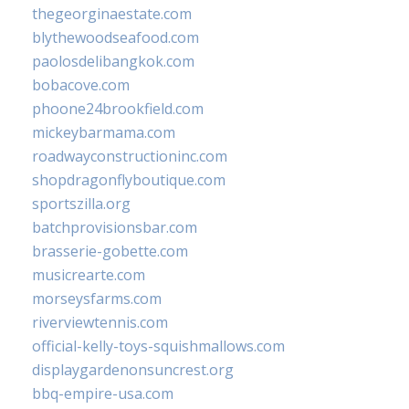
thegeorginaestate.com
blythewoodseafood.com
paolosdelibangkok.com
bobacove.com
phoone24brookfield.com
mickeybarmama.com
roadwayconstructioninc.com
shopdragonflyboutique.com
sportszilla.org
batchprovisionsbar.com
brasserie-gobette.com
musicrearte.com
morseysfarms.com
riverviewtennis.com
official-kelly-toys-squishmallows.com
displaygardenonsuncrest.org
bbq-empire-usa.com