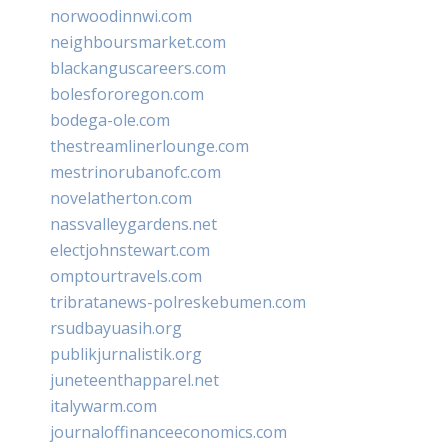
norwoodinnwi.com
neighboursmarket.com
blackanguscareers.com
bolesfororegon.com
bodega-ole.com
thestreamlinerlounge.com
mestrinorubanofc.com
novelatherton.com
nassvalleygardens.net
electjohnstewart.com
omptourtravels.com
tribratanews-polreskebumen.com
rsudbayuasih.org
publikjurnalistik.org
juneteenthapparel.net
italywarm.com
journaloffinanceeconomics.com