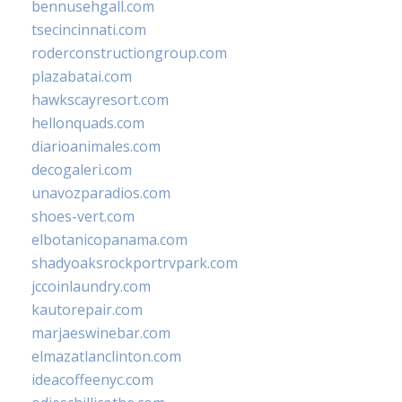
bennusehgall.com
tsecincinnati.com
roderconstructiongroup.com
plazabatai.com
hawkscayresort.com
hellonquads.com
diarioanimales.com
decogaleri.com
unavozparadios.com
shoes-vert.com
elbotanicopanama.com
shadyoaksrockportrvpark.com
jccoinlaundry.com
kautorepair.com
marjaeswinebar.com
elmazatlanclinton.com
ideacoffeenyc.com