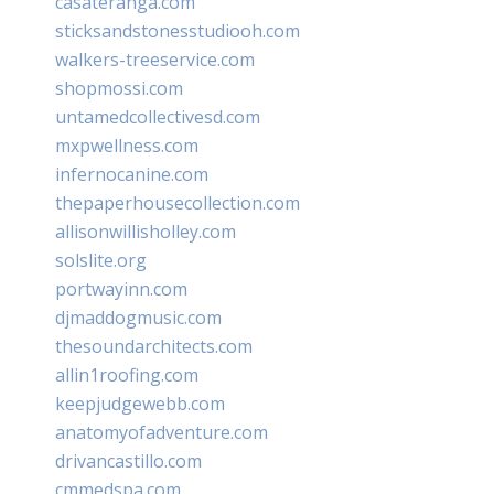
casateranga.com
sticksandstonesstudiooh.com
walkers-treeservice.com
shopmossi.com
untamedcollectivesd.com
mxpwellness.com
infernocanine.com
thepaperhousecollection.com
allisonwillisholley.com
solslite.org
portwayinn.com
djmaddogmusic.com
thesoundarchitects.com
allin1roofing.com
keepjudgewebb.com
anatomyofadventure.com
drivancastillo.com
cmmedspa.com