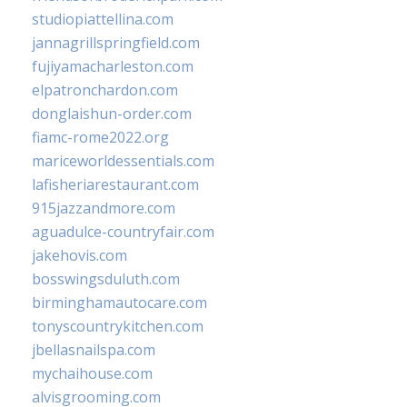
studiopiattellina.com
jannagrillspringfield.com
fujiyamacharleston.com
elpatronchardon.com
donglaishun-order.com
fiamc-rome2022.org
mariceworldessentials.com
lafisheriarestaurant.com
915jazzandmore.com
aguadulce-countryfair.com
jakehovis.com
bosswingsduluth.com
birminghamautocare.com
tonyscountrykitchen.com
jbellasnailspa.com
mychaihouse.com
alvisgrooming.com