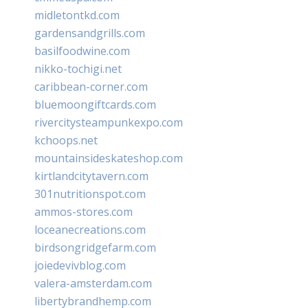
midletontkd.com
gardensandgrills.com
basilfoodwine.com
nikko-tochigi.net
caribbean-corner.com
bluemoongiftcards.com
rivercitysteampunkexpo.com
kchoops.net
mountainsideskateshop.com
kirtlandcitytavern.com
301nutritionspot.com
ammos-stores.com
loceanecreations.com
birdsongridgefarm.com
joiedevivblog.com
valera-amsterdam.com
libertybrandhemp.com