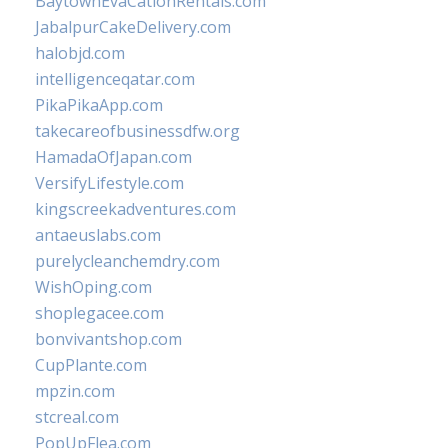
BaytownEvaCationRentals.com
JabalpurCakeDelivery.com
halobjd.com
intelligenceqatar.com
PikaPikaApp.com
takecareofbusinessdfw.org
HamadaOfJapan.com
VersifyLifestyle.com
kingscreekadventures.com
antaeuslabs.com
purelycleanchemdry.com
WishOping.com
shoplegacee.com
bonvivantshop.com
CupPlante.com
mpzin.com
stcreal.com
PopUpFlea.com