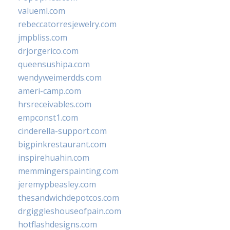
valueml.com
rebeccatorresjewelry.com
jmpbliss.com
drjorgerico.com
queensushipa.com
wendyweimerdds.com
ameri-camp.com
hrsreceivables.com
empconst1.com
cinderella-support.com
bigpinkrestaurant.com
inspirehuahin.com
memmingerspainting.com
jeremypbeasley.com
thesandwichdepotcos.com
drgiggleshouseofpain.com
hotflashdesigns.com