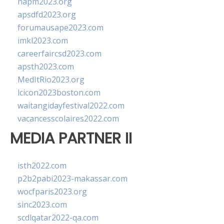
napm2023.org
apsdfd2023.org
forumausape2023.com
imkl2023.com
careerfaircsd2023.com
apsth2023.com
MedItRio2023.org
lcicon2023boston.com
waitangidayfestival2022.com
vacancesscolaires2022.com
MEDIA PARTNER II
isth2022.com
p2b2pabi2023-makassar.com
wocfparis2023.org
sinc2023.com
scdlqatar2022-qa.com