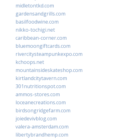
midletontkd.com
gardensandgrills.com
basilfoodwine.com
nikko-tochigi.net
caribbean-corner.com
bluemoongiftcards.com
rivercitysteampunkexpo.com
kchoops.net
mountainsideskateshop.com
kirtlandcitytavern.com
301nutritionspot.com
ammos-stores.com
loceanecreations.com
birdsongridgefarm.com
joiedevivblog.com
valera-amsterdam.com
libertybrandhemp.com