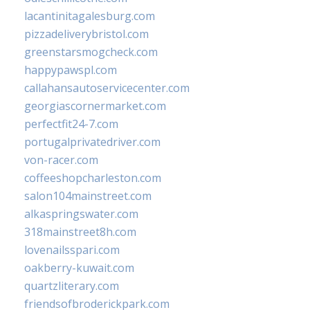
lacantinitagalesburg.com
pizzadeliverybristol.com
greenstarsmogcheck.com
happypawspl.com
callahansautoservicecenter.com
georgiascornermarket.com
perfectfit24-7.com
portugalprivatedriver.com
von-racer.com
coffeeshopcharleston.com
salon104mainstreet.com
alkaspringswater.com
318mainstreet8h.com
lovenailsspari.com
oakberry-kuwait.com
quartzliterary.com
friendsofbroderickpark.com