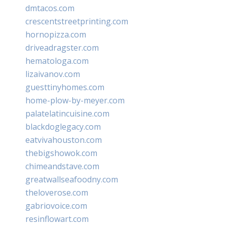
dmtacos.com
crescentstreetprinting.com
hornopizza.com
driveadragster.com
hematologa.com
lizaivanov.com
guesttinyhomes.com
home-plow-by-meyer.com
palatelatincuisine.com
blackdoglegacy.com
eatvivahouston.com
thebigshowok.com
chimeandstave.com
greatwallseafoodny.com
theloverose.com
gabriovoice.com
resinflowart.com