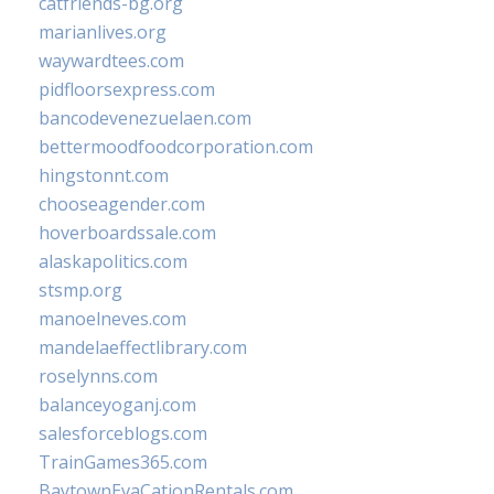
catfriends-bg.org
marianlives.org
waywardtees.com
pidfloorsexpress.com
bancodevenezuelaen.com
bettermoodfoodcorporation.com
hingstonnt.com
chooseagender.com
hoverboardssale.com
alaskapolitics.com
stsmp.org
manoelneves.com
mandelaeffectlibrary.com
roselynns.com
balanceyoganj.com
salesforceblogs.com
TrainGames365.com
BaytownEvaCationRentals.com