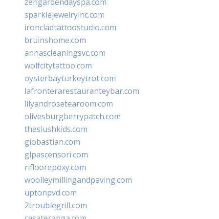
zengardendayspa.com
sparklejewelryinc.com
ironcladtattoostudio.com
bruinshome.com
annascleaningsvc.com
wolfcitytattoo.com
oysterbayturkeytrot.com
lafronterarestauranteybar.com
lilyandrosetearoom.com
olivesburgberrypatch.com
theslushkids.com
giobastian.com
glpascensori.com
rifloorepoxy.com
woolleymillingandpaving.com
uptonpvd.com
2troublegrill.com
casateranga.com