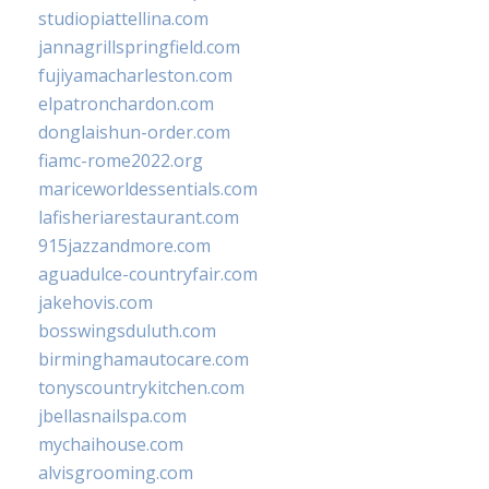
studiopiattellina.com
jannagrillspringfield.com
fujiyamacharleston.com
elpatronchardon.com
donglaishun-order.com
fiamc-rome2022.org
mariceworldessentials.com
lafisheriarestaurant.com
915jazzandmore.com
aguadulce-countryfair.com
jakehovis.com
bosswingsduluth.com
birminghamautocare.com
tonyscountrykitchen.com
jbellasnailspa.com
mychaihouse.com
alvisgrooming.com