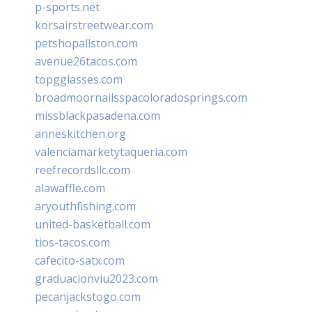
p-sports.net
korsairstreetwear.com
petshopallston.com
avenue26tacos.com
topgglasses.com
broadmoornailsspacoloradosprings.com
missblackpasadena.com
anneskitchen.org
valenciamarketytaqueria.com
reefrecordsllc.com
alawaffle.com
aryouthfishing.com
united-basketball.com
tios-tacos.com
cafecito-satx.com
graduacionviu2023.com
pecanjackstogo.com