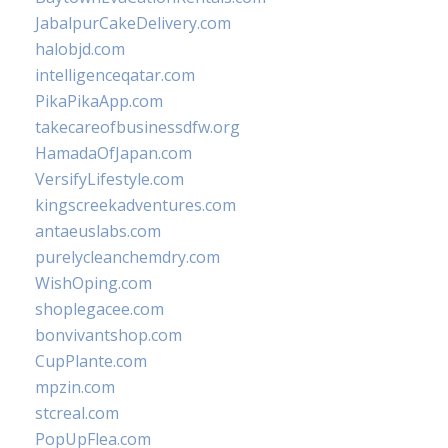
JabalpurCakeDelivery.com
halobjd.com
intelligenceqatar.com
PikaPikaApp.com
takecareofbusinessdfw.org
HamadaOfJapan.com
VersifyLifestyle.com
kingscreekadventures.com
antaeuslabs.com
purelycleanchemdry.com
WishOping.com
shoplegacee.com
bonvivantshop.com
CupPlante.com
mpzin.com
stcreal.com
PopUpFlea.com