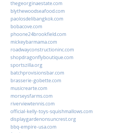
thegeorginaestate.com
blythewoodseafood.com
paolosdelibangkok.com
bobacove.com
phoone24brookfield.com
mickeybarmama.com
roadwayconstructioninc.com
shopdragonflyboutique.com
sportszilla.org
batchprovisionsbar.com
brasserie-gobette.com
musicrearte.com
morseysfarms.com
riverviewtennis.com
official-kelly-toys-squishmallows.com
displaygardenonsuncrest.org
bbq-empire-usa.com