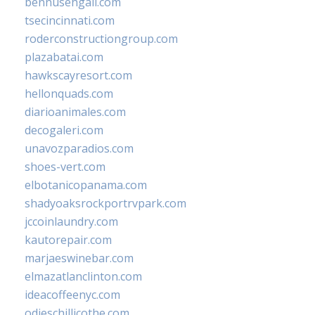
bennusehgall.com
tsecincinnati.com
roderconstructiongroup.com
plazabatai.com
hawkscayresort.com
hellonquads.com
diarioanimales.com
decogaleri.com
unavozparadios.com
shoes-vert.com
elbotanicopanama.com
shadyoaksrockportrvpark.com
jccoinlaundry.com
kautorepair.com
marjaeswinebar.com
elmazatlanclinton.com
ideacoffeenyc.com
odieschillicothe.com