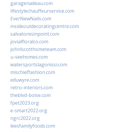
garagenadeau.com
lifestylechauffeurservice.com
EverNewNails.com
insideoutdecoratingcentre.com
salvatoresinpoint.com
jovialfloralco.com
johnlscotthometeam.com
u-seehomes.com
watersportslagonissi.com
mischieffashion.com
eduwyre.com
retro-interiors.com
theblvd-boise.com
fpet2023.org
e-smart2022.org
ngrc2022.org
leesfamilyfoods.com