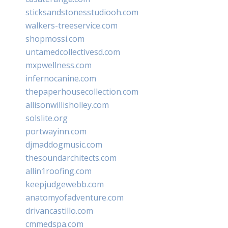
sticksandstonesstudiooh.com
walkers-treeservice.com
shopmossi.com
untamedcollectivesd.com
mxpwellness.com
infernocanine.com
thepaperhousecollection.com
allisonwillisholley.com
solslite.org
portwayinn.com
djmaddogmusic.com
thesoundarchitects.com
allin1roofing.com
keepjudgewebb.com
anatomyofadventure.com
drivancastillo.com
cmmedspa.com