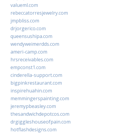
valueml.com
rebeccatorresjewelry.com
jmpbliss.com
drjorgerico.com
queensushipa.com
wendyweimerdds.com
ameri-camp.com
hrsreceivables.com
empconst1.com
cinderella-support.com
bigpinkrestaurant.com
inspirehuahin.com
memmingerspainting.com
jeremypbeasley.com
thesandwichdepotcos.com
drgiggleshouseofpain.com
hotflashdesigns.com