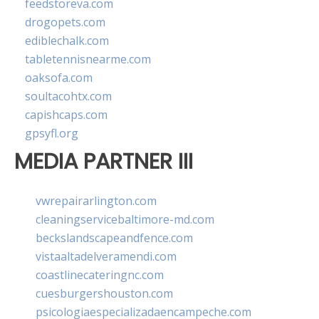
feedstoreva.com
drogopets.com
ediblechalk.com
tabletennisnearme.com
oaksofa.com
soultacohtx.com
capishcaps.com
gpsyfl.org
MEDIA PARTNER III
vwrepairarlington.com
cleaningservicebaltimore-md.com
beckslandscapeandfence.com
vistaaltadelveramendi.com
coastlinecateringnc.com
cuesburgershouston.com
psicologiaespecializadaencampeche.com