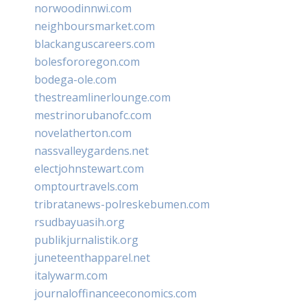
norwoodinnwi.com
neighboursmarket.com
blackanguscareers.com
bolesfororegon.com
bodega-ole.com
thestreamlinerlounge.com
mestrinorubanofc.com
novelatherton.com
nassvalleygardens.net
electjohnstewart.com
omptourtravels.com
tribratanews-polreskebumen.com
rsudbayuasih.org
publikjurnalistik.org
juneteenthapparel.net
italywarm.com
journaloffinanceeconomics.com