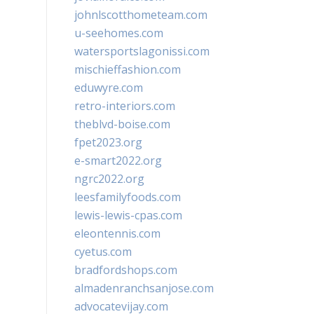
johnlscotthometeam.com
u-seehomes.com
watersportslagonissi.com
mischieffashion.com
eduwyre.com
retro-interiors.com
theblvd-boise.com
fpet2023.org
e-smart2022.org
ngrc2022.org
leesfamilyfoods.com
lewis-lewis-cpas.com
eleontennis.com
cyetus.com
bradfordshops.com
almadenranchsanjose.com
advocatevijay.com