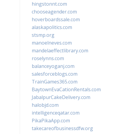
hingstonnt.com
chooseagender.com
hoverboardssale.com
alaskapolitics.com
stsmp.org
manoelneves.com
mandelaeffectlibrary.com
roselynns.com
balanceyoganj.com
salesforceblogs.com
TrainGames365.com
BaytownEvaCationRentals.com
JabalpurCakeDelivery.com
halobjd.com
intelligenceqatar.com
PikaPikaApp.com
takecareofbusinessdfw.org