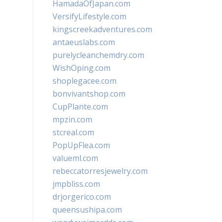
HamadaOfJapan.com
VersifyLifestyle.com
kingscreekadventures.com
antaeuslabs.com
purelycleanchemdry.com
WishOping.com
shoplegacee.com
bonvivantshop.com
CupPlante.com
mpzin.com
stcreal.com
PopUpFlea.com
valueml.com
rebeccatorresjewelry.com
jmpbliss.com
drjorgerico.com
queensushipa.com