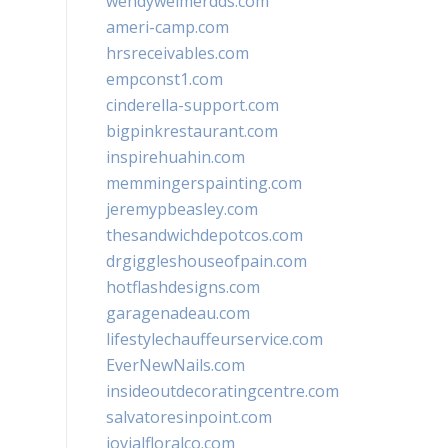
wendyweimerdds.com
ameri-camp.com
hrsreceivables.com
empconst1.com
cinderella-support.com
bigpinkrestaurant.com
inspirehuahin.com
memmingerspainting.com
jeremypbeasley.com
thesandwichdepotcos.com
drgiggleshouseofpain.com
hotflashdesigns.com
garagenadeau.com
lifestylechauffeurservice.com
EverNewNails.com
insideoutdecoratingcentre.com
salvatoresinpoint.com
jovialfloralco.com