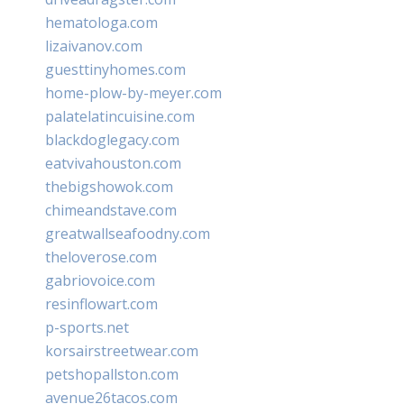
hematologa.com
lizaivanov.com
guesttinyhomes.com
home-plow-by-meyer.com
palatelatincuisine.com
blackdoglegacy.com
eatvivahouston.com
thebigshowok.com
chimeandstave.com
greatwallseafoodny.com
theloverose.com
gabriovoice.com
resinflowart.com
p-sports.net
korsairstreetwear.com
petshopallston.com
avenue26tacos.com