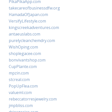
PikaPikaApp.com
takecareofbusinessdfw.org
HamadaOfJapan.com
VersifyLifestyle.com
kingscreekadventures.com
antaeuslabs.com
purelycleanchemdry.com
WishOping.com
shoplegacee.com
bonvivantshop.com
CupPlante.com
mpzin.com
stcreal.com
PopUpFlea.com
valueml.com
rebeccatorresjewelry.com
jmpbliss.com