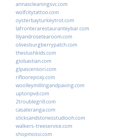
annascleaningsvc.com
wolfcitytattoo.com
oysterbayturkeytrot.com
lafronterarestauranteybar.com
lilyandrosetearoom.com
olivesburgberrypatch.com
theslushkids.com
giobastian.com
glpascensori.com
rifloorepoxy.com
woolleymillingandpaving.com
uptonpvd.com
2troublegrill.com
casateranga.com
sticksandstonesstudiooh.com
walkers-treeservice.com
shopmossi.com