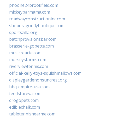
phoone24brookfield.com
mickeybarmama.com
roadwayconstructioninc.com
shopdragonflyboutique.com
sportszilla.org
batchprovisionsbar.com
brasserie-gobette.com
musicrearte.com
morseysfarms.com
riverviewtennis.com
official-kelly-toys-squishmallows.com
displaygardenonsuncrest.org
bbq-empire-usa.com
feedstoreva.com
drogopets.com
ediblechalk.com
tabletennisnearme.com