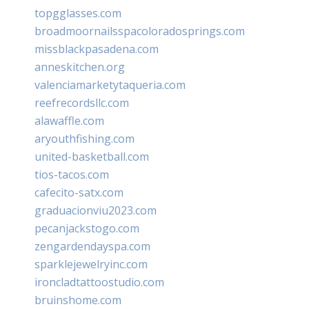
topgglasses.com
broadmoornailsspacoloradosprings.com
missblackpasadena.com
anneskitchen.org
valenciamarketytaqueria.com
reefrecordsllc.com
alawaffle.com
aryouthfishing.com
united-basketball.com
tios-tacos.com
cafecito-satx.com
graduacionviu2023.com
pecanjackstogo.com
zengardendayspa.com
sparklejewelryinc.com
ironcladtattoostudio.com
bruinshome.com