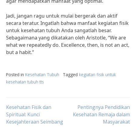
agar mendapatkan manfaat yang optimal.
Jadi, jangan ragu untuk mulai bergerak dan aktif
secara teratur. Ingatlah bahwa manfaat kegiatan fisik
untuk kesehatan tubuh Anda sangatlah besar.
Sebagaimana yang dikatakan oleh Aristotle, “We are
what we repeatedly do. Excellence, then, is not an act,
but a habit.”
Posted in
Kesehatan Tubuh
Tagged
kegiatan fisik untuk
kesehatan tubuh tts
Post
Kesehatan Fisik dan
Pentingnya Pendidikan
Spiritual: Kunci
Kesehatan Remaja dalam
Kesejahteraan Seimbang
Masyarakat
navigation