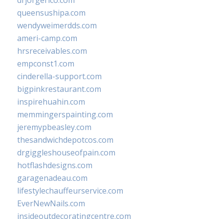
drjorgerico.com
queensushipa.com
wendyweimerdds.com
ameri-camp.com
hrsreceivables.com
empconst1.com
cinderella-support.com
bigpinkrestaurant.com
inspirehuahin.com
memmingerspainting.com
jeremypbeasley.com
thesandwichdepotcos.com
drgiggleshouseofpain.com
hotflashdesigns.com
garagenadeau.com
lifestylechauffeurservice.com
EverNewNails.com
insideoutdecoratingcentre.com