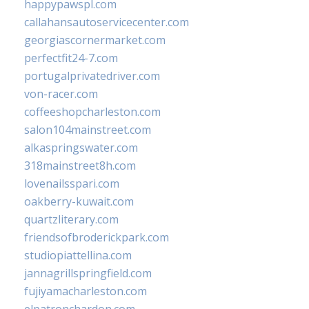
happypawspl.com
callahansautoservicecenter.com
georgiascornermarket.com
perfectfit24-7.com
portugalprivatedriver.com
von-racer.com
coffeeshopcharleston.com
salon104mainstreet.com
alkaspringswater.com
318mainstreet8h.com
lovenailsspari.com
oakberry-kuwait.com
quartzliterary.com
friendsofbroderickpark.com
studiopiattellina.com
jannagrillspringfield.com
fujiyamacharleston.com