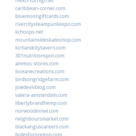
nikko-tochigi.net
caribbean-corner.com
bluemoongiftcards.com
rivercitysteampunkexpo.com
kchoops.net
mountainsideskateshop.com
kirtlandcitytavern.com
301nutritionspot.com
ammos-stores.com
loceanecreations.com
birdsongridgefarm.com
joiedevivblog.com
valera-amsterdam.com
libertybrandhemp.com
norwoodinnwi.com
neighboursmarket.com
blackanguscareers.com
bolesfororegon.com