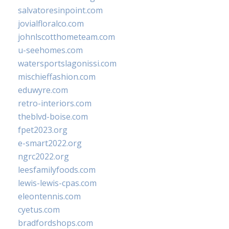
salvatoresinpoint.com
jovialfloralco.com
johnlscotthometeam.com
u-seehomes.com
watersportslagonissi.com
mischieffashion.com
eduwyre.com
retro-interiors.com
theblvd-boise.com
fpet2023.org
e-smart2022.org
ngrc2022.org
leesfamilyfoods.com
lewis-lewis-cpas.com
eleontennis.com
cyetus.com
bradfordshops.com