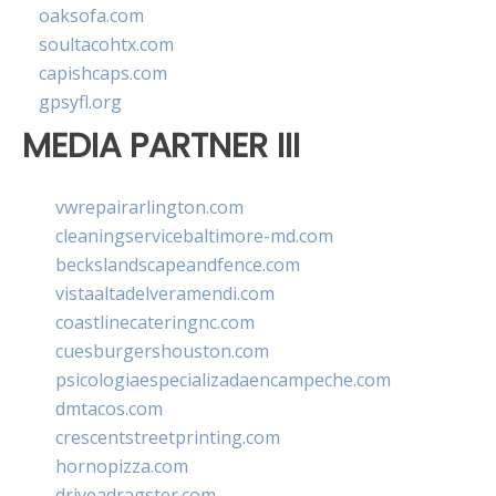
oaksofa.com
soultacohtx.com
capishcaps.com
gpsyfl.org
MEDIA PARTNER III
vwrepairarlington.com
cleaningservicebaltimore-md.com
beckslandscapeandfence.com
vistaaltadelveramendi.com
coastlinecateringnc.com
cuesburgershouston.com
psicologiaespecializadaencampeche.com
dmtacos.com
crescentstreetprinting.com
hornopizza.com
driveadragster.com