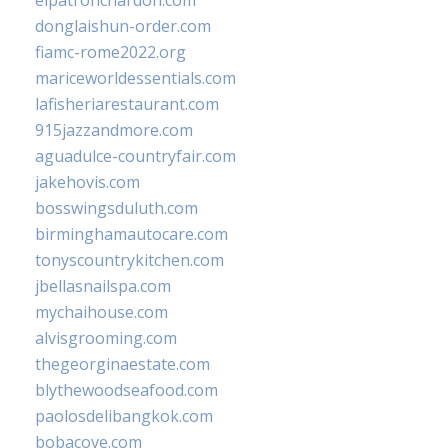
elpatronchardon.com
donglaishun-order.com
fiamc-rome2022.org
mariceworldessentials.com
lafisheriarestaurant.com
915jazzandmore.com
aguadulce-countryfair.com
jakehovis.com
bosswingsduluth.com
birminghamautocare.com
tonyscountrykitchen.com
jbellasnailspa.com
mychaihouse.com
alvisgrooming.com
thegeorginaestate.com
blythewoodseafood.com
paolosdelibangkok.com
bobacove.com