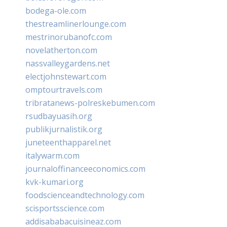
bodega-ole.com
thestreamlinerlounge.com
mestrinorubanofc.com
novelatherton.com
nassvalleygardens.net
electjohnstewart.com
omptourtravels.com
tribratanews-polreskebumen.com
rsudbayuasih.org
publikjurnalistik.org
juneteenthapparel.net
italywarm.com
journaloffinanceeconomics.com
kvk-kumari.org
foodscienceandtechnology.com
scisportsscience.com
addisababacuisineaz.com