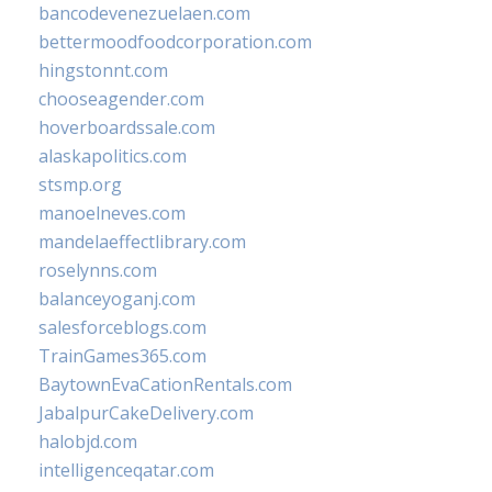
bancodevenezuelaen.com
bettermoodfoodcorporation.com
hingstonnt.com
chooseagender.com
hoverboardssale.com
alaskapolitics.com
stsmp.org
manoelneves.com
mandelaeffectlibrary.com
roselynns.com
balanceyoganj.com
salesforceblogs.com
TrainGames365.com
BaytownEvaCationRentals.com
JabalpurCakeDelivery.com
halobjd.com
intelligenceqatar.com