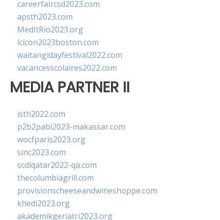
careerfaircsd2023.com
apsth2023.com
MedItRio2023.org
lcicon2023boston.com
waitangidayfestival2022.com
vacancesscolaires2022.com
MEDIA PARTNER II
isth2022.com
p2b2pabi2023-makassar.com
wocfparis2023.org
sinc2023.com
scdlqatar2022-qa.com
thecolumbiagrill.com
provisionscheeseandwineshoppe.com
khedi2023.org
akademikgeriatri2023.org