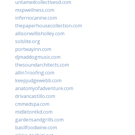
untamedcollectivesd.com
mxpwellness.com
infernocanine.com
thepaperhousecollection.com
allisonwillisholley.com
solslite.org
portwayinn.com
djmaddogmusic.com
thesoundarchitects.com
allin1roofing.com
keepjudgewebb.com
anatomyofadventure.com
drivancastillo.com
cmmedspa.com
midletontkd.com
gardensandgrills.com
basilfoodwine.com