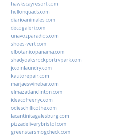
hawkscayresort.com
hellonquads.com
diarioanimales.com
decogaleri.com
unavozparadios.com
shoes-vert.com
elbotanicopanama.com
shadyoaksrockportrvpark.com
jccoinlaundry.com
kautorepair.com
marjaeswinebar.com
elmazatlanclinton.com
ideacoffeenyc.com
odieschillicothe.com
lacantinitagalesburg.com
pizzadeliverybristol.com
greenstarsmogcheck.com