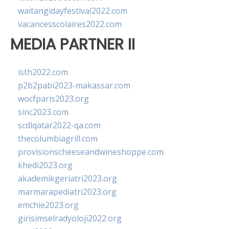
waitangidayfestival2022.com
vacancesscolaires2022.com
MEDIA PARTNER II
isth2022.com
p2b2pabi2023-makassar.com
wocfparis2023.org
sinc2023.com
scdlqatar2022-qa.com
thecolumbiagrill.com
provisionscheeseandwineshoppe.com
khedi2023.org
akademikgeriatri2023.org
marmarapediatri2023.org
emchie2023.org
girisimselradyoloji2022.org