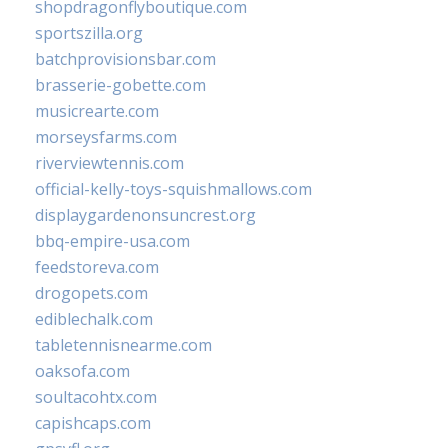
shopdragonflyboutique.com
sportszilla.org
batchprovisionsbar.com
brasserie-gobette.com
musicrearte.com
morseysfarms.com
riverviewtennis.com
official-kelly-toys-squishmallows.com
displaygardenonsuncrest.org
bbq-empire-usa.com
feedstoreva.com
drogopets.com
ediblechalk.com
tabletennisnearme.com
oaksofa.com
soultacohtx.com
capishcaps.com