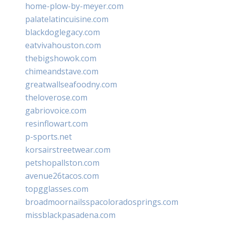
home-plow-by-meyer.com
palatelatincuisine.com
blackdoglegacy.com
eatvivahouston.com
thebigshowok.com
chimeandstave.com
greatwallseafoodny.com
theloverose.com
gabriovoice.com
resinflowart.com
p-sports.net
korsairstreetwear.com
petshopallston.com
avenue26tacos.com
topgglasses.com
broadmoornailsspacoloradosprings.com
missblackpasadena.com