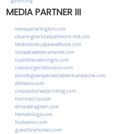
gpsyfl.org
MEDIA PARTNER III
vwrepairarlington.com
cleaningservicebaltimore-md.com
beckslandscapeandfence.com
vistaaltadelveramendi.com
coastlinecateringnc.com
cuesburgershouston.com
psicologiaespecializadaencampeche.com
dmtacos.com
crescentstreetprinting.com
hornopizza.com
driveadragster.com
hematologa.com
lizaivanov.com
guesttinyhomes.com