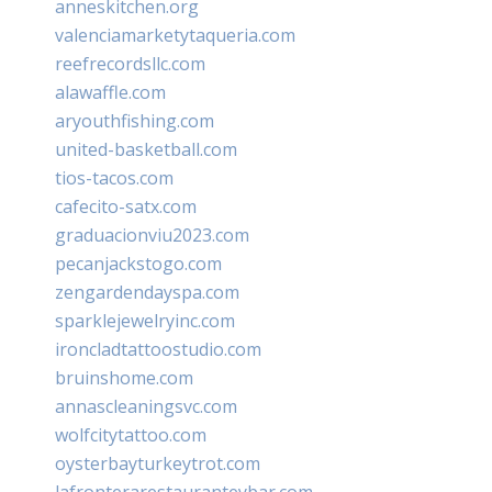
anneskitchen.org
valenciamarketytaqueria.com
reefrecordsllc.com
alawaffle.com
aryouthfishing.com
united-basketball.com
tios-tacos.com
cafecito-satx.com
graduacionviu2023.com
pecanjackstogo.com
zengardendayspa.com
sparklejewelryinc.com
ironcladtattoostudio.com
bruinshome.com
annascleaningsvc.com
wolfcitytattoo.com
oysterbayturkeytrot.com
lafronterarestauranteybar.com