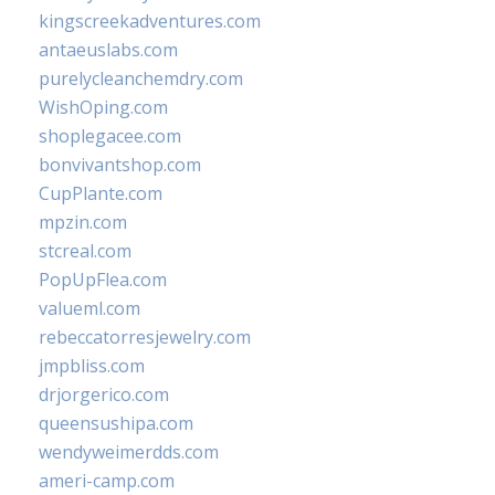
kingscreekadventures.com
antaeuslabs.com
purelycleanchemdry.com
WishOping.com
shoplegacee.com
bonvivantshop.com
CupPlante.com
mpzin.com
stcreal.com
PopUpFlea.com
valueml.com
rebeccatorresjewelry.com
jmpbliss.com
drjorgerico.com
queensushipa.com
wendyweimerdds.com
ameri-camp.com