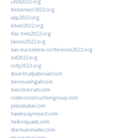
utcd2022.org
biosensor2022.org
ialp2022.org
klivet2022.org
ifac-hms2022.org
taoms2022.org
iias-euromena-conference2022.org
ivd2022.org
csity2022.org
ibsarstudyabroad.com
bennusehgall.com
tsecincinnati.com
roderconstructiongroup.com
plazabatai.com
hawkscayresort.com
hellonquads.com
diarioanimales.com
decogaleri.com