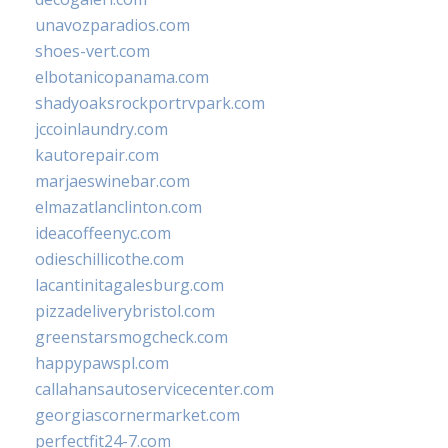
unavozparadios.com
shoes-vert.com
elbotanicopanama.com
shadyoaksrockportrvpark.com
jccoinlaundry.com
kautorepair.com
marjaeswinebar.com
elmazatlanclinton.com
ideacoffeenyc.com
odieschillicothe.com
lacantinitagalesburg.com
pizzadeliverybristol.com
greenstarsmogcheck.com
happypawspl.com
callahansautoservicecenter.com
georgiascornermarket.com
perfectfit24-7.com