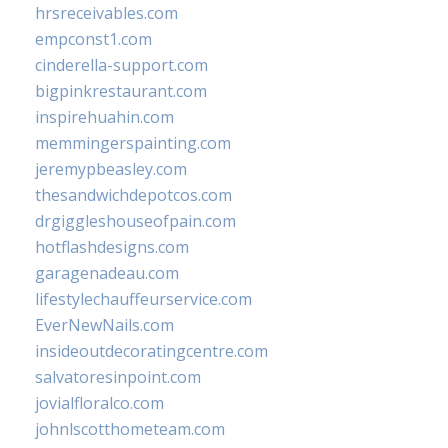
hrsreceivables.com
empconst1.com
cinderella-support.com
bigpinkrestaurant.com
inspirehuahin.com
memmingerspainting.com
jeremypbeasley.com
thesandwichdepotcos.com
drgiggleshouseofpain.com
hotflashdesigns.com
garagenadeau.com
lifestylechauffeurservice.com
EverNewNails.com
insideoutdecoratingcentre.com
salvatoresinpoint.com
jovialfloralco.com
johnlscotthometeam.com