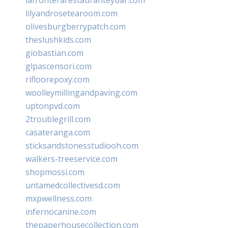
lilyandrosetearoom.com
olivesburgberrypatch.com
theslushkids.com
giobastian.com
glpascensori.com
rifloorepoxy.com
woolleymillingandpaving.com
uptonpvd.com
2troublegrill.com
casateranga.com
sticksandstonesstudiooh.com
walkers-treeservice.com
shopmossi.com
untamedcollectivesd.com
mxpwellness.com
infernocanine.com
thepaperhousecollection.com