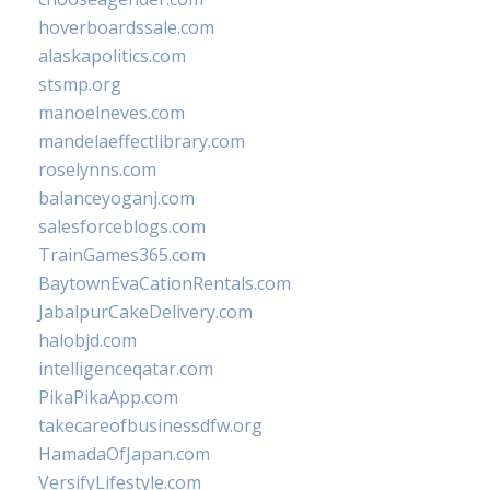
hoverboardssale.com
alaskapolitics.com
stsmp.org
manoelneves.com
mandelaeffectlibrary.com
roselynns.com
balanceyoganj.com
salesforceblogs.com
TrainGames365.com
BaytownEvaCationRentals.com
JabalpurCakeDelivery.com
halobjd.com
intelligenceqatar.com
PikaPikaApp.com
takecareofbusinessdfw.org
HamadaOfJapan.com
VersifyLifestyle.com