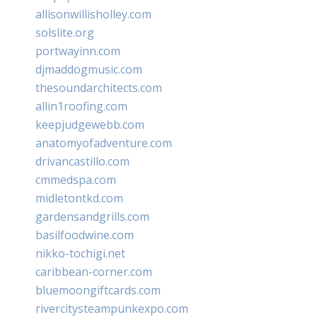
allisonwillisholley.com
solslite.org
portwayinn.com
djmaddogmusic.com
thesoundarchitects.com
allin1roofing.com
keepjudgewebb.com
anatomyofadventure.com
drivancastillo.com
cmmedspa.com
midletontkd.com
gardensandgrills.com
basilfoodwine.com
nikko-tochigi.net
caribbean-corner.com
bluemoongiftcards.com
rivercitysteampunkexpo.com