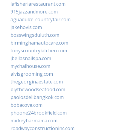
lafisheriarestaurant.com
915jazzandmore.com
aguadulce-countryfair.com
jakehovis.com
bosswingsduluth.com
birminghamautocare.com
tonyscountrykitchen.com
jbellasnailspa.com
mychaihouse.com
alvisgrooming.com
thegeorginaestate.com
blythewoodseafood.com
paolosdelibangkok.com
bobacove.com
phoone24brookfield.com
mickeybarmama.com
roadwayconstructioninc.com