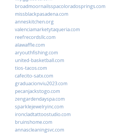
broadmoornailsspacoloradosprings.com
missblackpasadena.com
anneskitchen.org
valenciamarketytaqueria.com
reefrecordsllc.com
alawaffle.com
aryouthfishing.com
united-basketball.com
tios-tacos.com
cafecito-satx.com
graduacionviu2023.com
pecanjackstogo.com
zengardendayspa.com
sparklejewelryinc.com
ironcladtattoostudio.com
bruinshome.com
annascleaningsvc.com