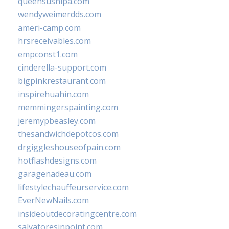
queensushipa.com
wendyweimerdds.com
ameri-camp.com
hrsreceivables.com
empconst1.com
cinderella-support.com
bigpinkrestaurant.com
inspirehuahin.com
memmingerspainting.com
jeremypbeasley.com
thesandwichdepotcos.com
drgiggleshouseofpain.com
hotflashdesigns.com
garagenadeau.com
lifestylechauffeurservice.com
EverNewNails.com
insideoutdecoratingcentre.com
salvatoresinpoint.com