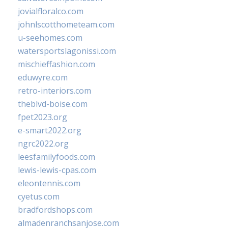
jovialfloralco.com
johnlscotthometeam.com
u-seehomes.com
watersportslagonissi.com
mischieffashion.com
eduwyre.com
retro-interiors.com
theblvd-boise.com
fpet2023.org
e-smart2022.org
ngrc2022.org
leesfamilyfoods.com
lewis-lewis-cpas.com
eleontennis.com
cyetus.com
bradfordshops.com
almadenranchsanjose.com