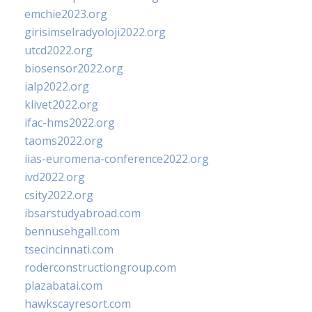
emchie2023.org
girisimselradyoloji2022.org
utcd2022.org
biosensor2022.org
ialp2022.org
klivet2022.org
ifac-hms2022.org
taoms2022.org
iias-euromena-conference2022.org
ivd2022.org
csity2022.org
ibsarstudyabroad.com
bennusehgall.com
tsecincinnati.com
roderconstructiongroup.com
plazabatai.com
hawkscayresort.com