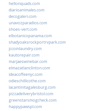
hellonquads.com
diarioanimales.com
decogaleri.com
unavozparadios.com
shoes-vert.com
elbotanicopanama.com
shadyoaksrockportrvpark.com
jccoinlaundry.com
kautorepair.com
marjaeswinebar.com
elmazatlanclinton.com
ideacoffeenyc.com
odieschillicothe.com
lacantinitagalesburg.com
pizzadeliverybristol.com
greenstarsmogcheck.com
happypawspl.com