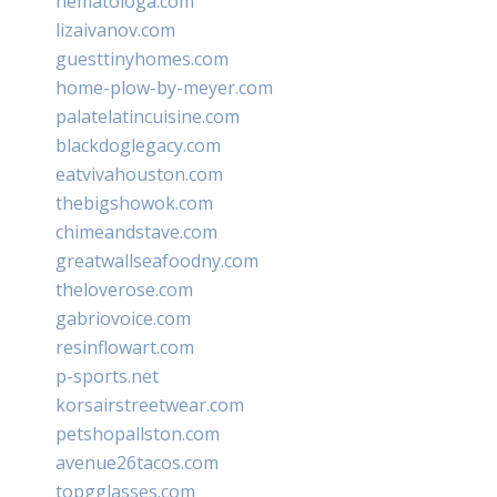
hematologa.com
lizaivanov.com
guesttinyhomes.com
home-plow-by-meyer.com
palatelatincuisine.com
blackdoglegacy.com
eatvivahouston.com
thebigshowok.com
chimeandstave.com
greatwallseafoodny.com
theloverose.com
gabriovoice.com
resinflowart.com
p-sports.net
korsairstreetwear.com
petshopallston.com
avenue26tacos.com
topgglasses.com