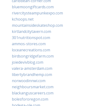
caribbean-corner.com
bluemoongiftcards.com
rivercitysteampunkexpo.com
kchoops.net
mountainsideskateshop.com
kirtlandcitytavern.com
301nutritionspot.com
ammos-stores.com
loceanecreations.com
birdsongridgefarm.com
joiedevivblog.com
valera-amsterdam.com
libertybrandhemp.com
norwoodinnwi.com
neighboursmarket.com
blackanguscareers.com
bolesfororegon.com
bodega-ole.com