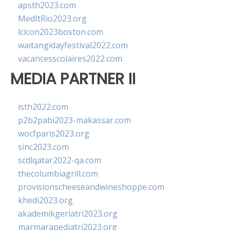
apsth2023.com
MedItRio2023.org
lcicon2023boston.com
waitangidayfestival2022.com
vacancesscolaires2022.com
MEDIA PARTNER II
isth2022.com
p2b2pabi2023-makassar.com
wocfparis2023.org
sinc2023.com
scdlqatar2022-qa.com
thecolumbiagrill.com
provisionscheeseandwineshoppe.com
khedi2023.org
akademikgeriatri2023.org
marmarapediatri2023.org