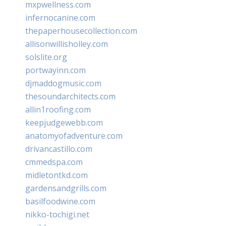
mxpwellness.com
infernocanine.com
thepaperhousecollection.com
allisonwillisholley.com
solslite.org
portwayinn.com
djmaddogmusic.com
thesoundarchitects.com
allin1roofing.com
keepjudgewebb.com
anatomyofadventure.com
drivancastillo.com
cmmedspa.com
midletontkd.com
gardensandgrills.com
basilfoodwine.com
nikko-tochigi.net