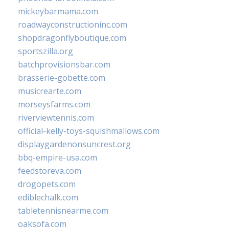
mickeybarmama.com
roadwayconstructioninc.com
shopdragonflyboutique.com
sportszilla.org
batchprovisionsbar.com
brasserie-gobette.com
musicrearte.com
morseysfarms.com
riverviewtennis.com
official-kelly-toys-squishmallows.com
displaygardenonsuncrest.org
bbq-empire-usa.com
feedstoreva.com
drogopets.com
ediblechalk.com
tabletennisnearme.com
oaksofa.com