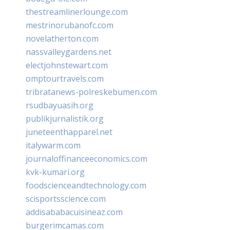
thestreamlinerlounge.com
mestrinorubanofc.com
novelatherton.com
nassvalleygardens.net
electjohnstewart.com
omptourtravels.com
tribratanews-polreskebumen.com
rsudbayuasih.org
publikjurnalistik.org
juneteenthapparel.net
italywarm.com
journaloffinanceeconomics.com
kvk-kumari.org
foodscienceandtechnology.com
scisportsscience.com
addisababacuisineaz.com
burgerimcamas.com