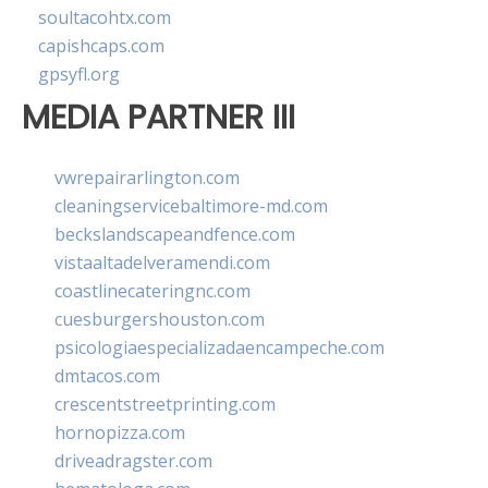
soultacohtx.com
capishcaps.com
gpsyfl.org
MEDIA PARTNER III
vwrepairarlington.com
cleaningservicebaltimore-md.com
beckslandscapeandfence.com
vistaaltadelveramendi.com
coastlinecateringnc.com
cuesburgershouston.com
psicologiaespecializadaencampeche.com
dmtacos.com
crescentstreetprinting.com
hornopizza.com
driveadragster.com