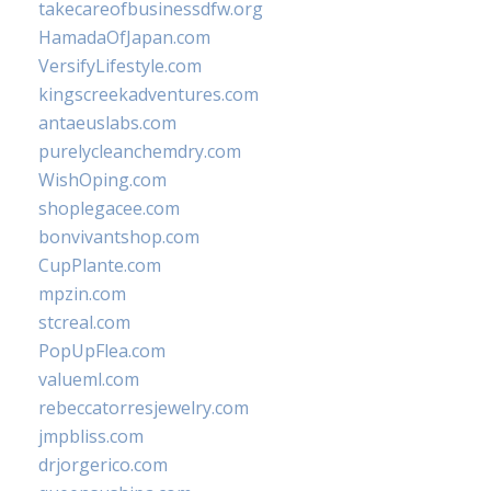
takecareofbusinessdfw.org
HamadaOfJapan.com
VersifyLifestyle.com
kingscreekadventures.com
antaeuslabs.com
purelycleanchemdry.com
WishOping.com
shoplegacee.com
bonvivantshop.com
CupPlante.com
mpzin.com
stcreal.com
PopUpFlea.com
valueml.com
rebeccatorresjewelry.com
jmpbliss.com
drjorgerico.com