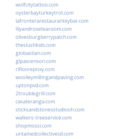
wolfcitytattoo.com
oysterbayturkeytrot.com
lafronterarestauranteybar.com
lilyandrosetearoom.com
olivesburgberrypatch.com
theslushkids.com
giobastian.com
glpascensori.com
rifloorepoxy.com
woolleymillingandpaving.com
uptonpvd.com
2troublegrill.com
casateranga.com
sticksandstonesstudiooh.com
walkers-treeservice.com
shopmossi.com
untamedcollectivesd.com