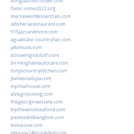
donglaishun-order.com
fiamc-rome2022.org
mariceworldessentials.com
lafisheriarestaurant.com
915jazzandmore.com
aguadulce-countryfair.com
jakehovis.com
bosswingsduluth.com
birminghamautocare.com
tonyscountrykitchen.com
jbellasnailspa.com
mychaihouse.com
alvisgrooming.com
thegeorginaestate.com
blythewoodseafood.com
paolosdelibangkok.com
bobacove.com
phoone24brookfield.com