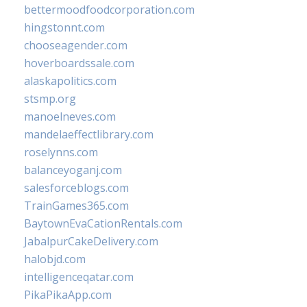
bettermoodfoodcorporation.com
hingstonnt.com
chooseagender.com
hoverboardssale.com
alaskapolitics.com
stsmp.org
manoelneves.com
mandelaeffectlibrary.com
roselynns.com
balanceyoganj.com
salesforceblogs.com
TrainGames365.com
BaytownEvaCationRentals.com
JabalpurCakeDelivery.com
halobjd.com
intelligenceqatar.com
PikaPikaApp.com