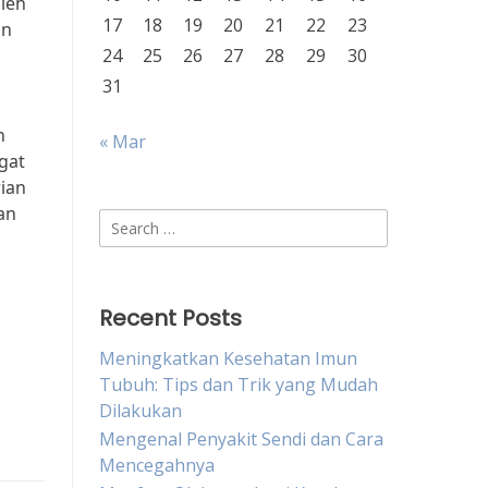
oleh
17
18
19
20
21
22
23
un
24
25
26
27
28
29
30
31
n
« Mar
gat
ian
an
Search
for:
Recent Posts
Meningkatkan Kesehatan Imun
Tubuh: Tips dan Trik yang Mudah
Dilakukan
Mengenal Penyakit Sendi dan Cara
Mencegahnya