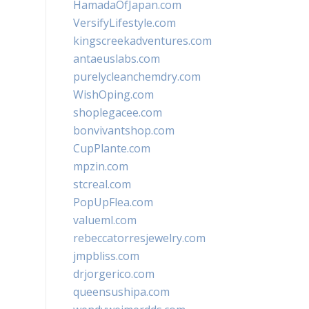
HamadaOfJapan.com
VersifyLifestyle.com
kingscreekadventures.com
antaeuslabs.com
purelycleanchemdry.com
WishOping.com
shoplegacee.com
bonvivantshop.com
CupPlante.com
mpzin.com
stcreal.com
PopUpFlea.com
valueml.com
rebeccatorresjewelry.com
jmpbliss.com
drjorgerico.com
queensushipa.com