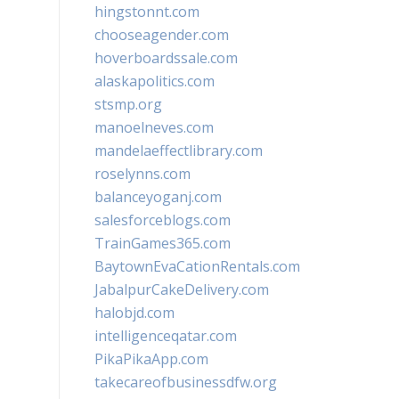
hingstonnt.com
chooseagender.com
hoverboardssale.com
alaskapolitics.com
stsmp.org
manoelneves.com
mandelaeffectlibrary.com
roselynns.com
balanceyoganj.com
salesforceblogs.com
TrainGames365.com
BaytownEvaCationRentals.com
JabalpurCakeDelivery.com
halobjd.com
intelligenceqatar.com
PikaPikaApp.com
takecareofbusinessdfw.org