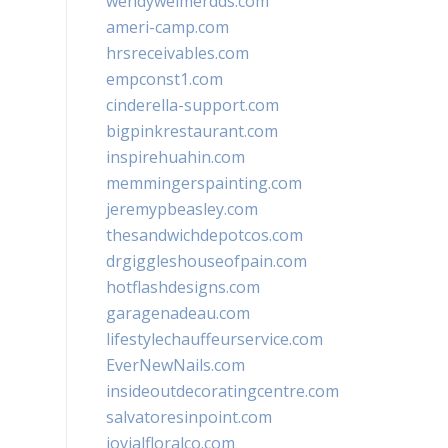
wendyweimerdds.com
ameri-camp.com
hrsreceivables.com
empconst1.com
cinderella-support.com
bigpinkrestaurant.com
inspirehuahin.com
memmingerspainting.com
jeremypbeasley.com
thesandwichdepotcos.com
drgiggleshouseofpain.com
hotflashdesigns.com
garagenadeau.com
lifestylechauffeurservice.com
EverNewNails.com
insideoutdecoratingcentre.com
salvatoresinpoint.com
jovialfloralco.com