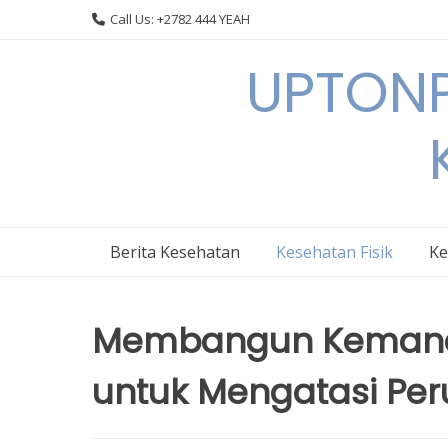
Skip
Call Us: +2782 444 YEAH
to
content
UPTONP
Berita Kesehatan
Kesehatan Fisik
Ke
Membangun Kemandir
untuk Mengatasi Pe