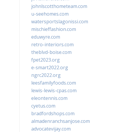
johnlscotthometeam.com
u-seehomes.com
watersportslagonissi.com
mischieffashion.com
eduwyre.com
retro-interiors.com
theblvd-boise.com
fpet2023.org
e-smart2022.org
ngrc2022.org
leesfamilyfoods.com
lewis-lewis-cpas.com
eleontennis.com
cyetus.com
bradfordshops.com
almadenranchsanjose.com
advocatevijay.com