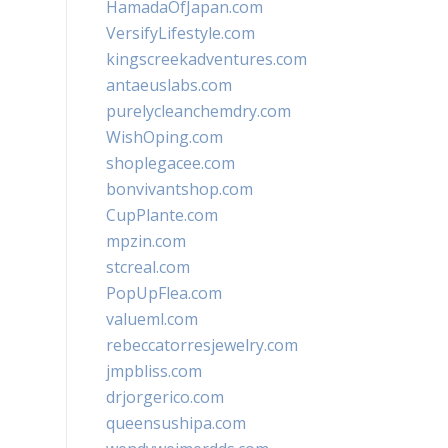
HamadaOfJapan.com
VersifyLifestyle.com
kingscreekadventures.com
antaeuslabs.com
purelycleanchemdry.com
WishOping.com
shoplegacee.com
bonvivantshop.com
CupPlante.com
mpzin.com
stcreal.com
PopUpFlea.com
valueml.com
rebeccatorresjewelry.com
jmpbliss.com
drjorgerico.com
queensushipa.com