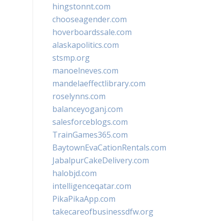
hingstonnt.com
chooseagender.com
hoverboardssale.com
alaskapolitics.com
stsmp.org
manoelneves.com
mandelaeffectlibrary.com
roselynns.com
balanceyoganj.com
salesforceblogs.com
TrainGames365.com
BaytownEvaCationRentals.com
JabalpurCakeDelivery.com
halobjd.com
intelligenceqatar.com
PikaPikaApp.com
takecareofbusinessdfw.org