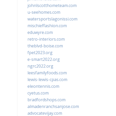
johnlscotthometeam.com
u-seehomes.com
watersportslagonissi.com
mischieffashion.com
eduwyre.com
retro-interiors.com
theblvd-boise.com
fpet2023.org
e-smart2022.org
ngrc2022.org
leesfamilyfoods.com
lewis-lewis-cpas.com
eleontennis.com
cyetus.com
bradfordshops.com
almadenranchsanjose.com
advocatevijay.com