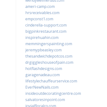
wendyweimerdds.com
ameri-camp.com
hrsreceivables.com
empconst1.com
cinderella-support.com
bigpinkrestaurant.com
inspirehuahin.com
memmingerspainting.com
jeremypbeasley.com
thesandwichdepotcos.com
drgiggleshouseofpain.com
hotflashdesigns.com
garagenadeau.com
lifestylechauffeurservice.com
EverNewNails.com
insideoutdecoratingcentre.com
salvatoresinpoint.com
jovialfloralco.com