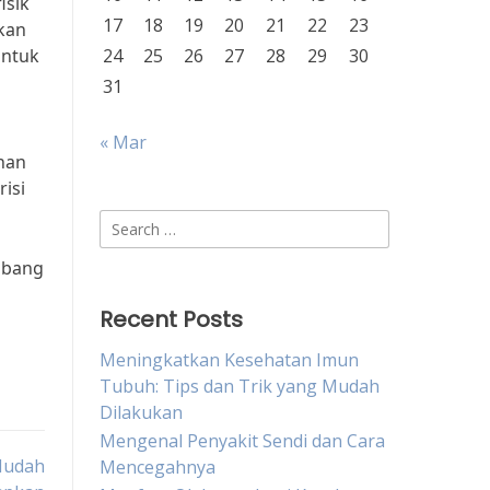
isik
17
18
19
20
21
22
23
kan
untuk
24
25
26
27
28
29
30
31
a
« Mar
han
isi
Search
for:
mbang
Recent Posts
Meningkatkan Kesehatan Imun
Tubuh: Tips dan Trik yang Mudah
Dilakukan
Mengenal Penyakit Sendi dan Cara
Mudah
Mencegahnya