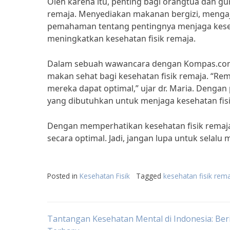
Oleh karena itu, penting bagi orangtua dan g
remaja. Menyediakan makanan bergizi, mengaj
pemahaman tentang pentingnya menjaga keseha
meningkatkan kesehatan fisik remaja.
Dalam sebuah wawancara dengan Kompas.com, d
makan sehat bagi kesehatan fisik remaja. “
mereka dapat optimal,” ujar dr. Maria. Denga
yang dibutuhkan untuk menjaga kesehatan fis
Dengan memperhatikan kesehatan fisik rema
secara optimal. Jadi, jangan lupa untuk selalu 
Posted in
Kesehatan Fisik
Tagged
kesehatan fisik rem
Post
Tantangan Kesehatan Mental di Indonesia: Ber