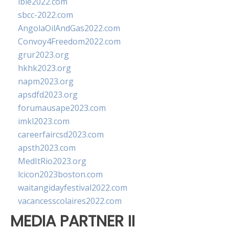
ibie2022.com
sbcc-2022.com
AngolaOilAndGas2022.com
Convoy4Freedom2022.com
grur2023.org
hkhk2023.org
napm2023.org
apsdfd2023.org
forumausape2023.com
imkl2023.com
careerfaircsd2023.com
apsth2023.com
MedItRio2023.org
lcicon2023boston.com
waitangidayfestival2022.com
vacancesscolaires2022.com
MEDIA PARTNER II