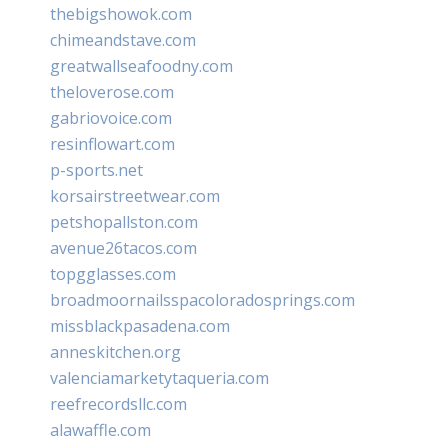
thebigshowok.com
chimeandstave.com
greatwallseafoodny.com
theloverose.com
gabriovoice.com
resinflowart.com
p-sports.net
korsairstreetwear.com
petshopallston.com
avenue26tacos.com
topgglasses.com
broadmoornailsspacoloradosprings.com
missblackpasadena.com
anneskitchen.org
valenciamarketytaqueria.com
reefrecordsllc.com
alawaffle.com