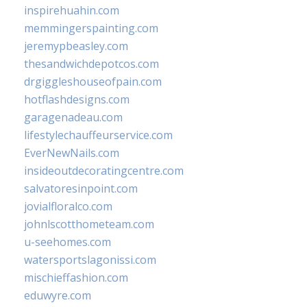
inspirehuahin.com
memmingerspainting.com
jeremypbeasley.com
thesandwichdepotcos.com
drgiggleshouseofpain.com
hotflashdesigns.com
garagenadeau.com
lifestylechauffeurservice.com
EverNewNails.com
insideoutdecoratingcentre.com
salvatoresinpoint.com
jovialfloralco.com
johnlscotthometeam.com
u-seehomes.com
watersportslagonissi.com
mischieffashion.com
eduwyre.com