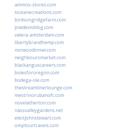
ammos-stores.com
loceanecreations.com
birdsongridgefarm.com
joiedevivblog.com
valera-amsterdam.com
libertybrandhemp.com
norwoodinnwi.com
neighboursmarket.com
blackanguscareers.com
bolesfororegon.com
bodega-ole.com
thestreamlinerlounge.com
mestrinorubanofc.com
novelatherton.com
nassvalleygardens.net
electjohnstewart.com
omptourtravels.com