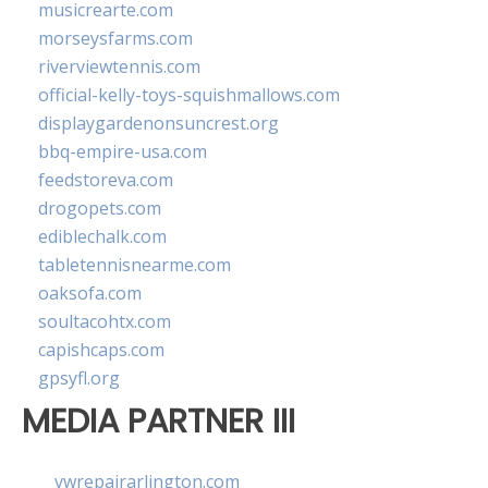
musicrearte.com
morseysfarms.com
riverviewtennis.com
official-kelly-toys-squishmallows.com
displaygardenonsuncrest.org
bbq-empire-usa.com
feedstoreva.com
drogopets.com
ediblechalk.com
tabletennisnearme.com
oaksofa.com
soultacohtx.com
capishcaps.com
gpsyfl.org
MEDIA PARTNER III
vwrepairarlington.com