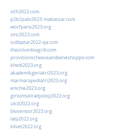
isth2022.com
p2b2pabi2023-makassar.com
wocfparis2023.org
sinc2023.com
scdlqatar2022-qa.com
thecolumbiagrill.com
provisionscheeseandwineshoppe.com
khedi2023.org
akademikgeriatri2023.org
marmarapediatri2023.org
emchie2023.org
girisimselradyoloji2022.org
utcd2022.org
biosensor2022.org
ialp2022.org
klivet2022.org