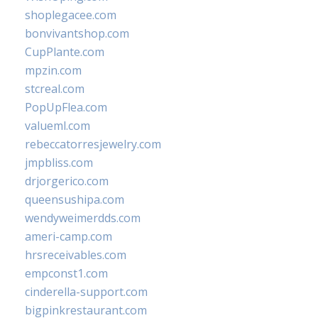
shoplegacee.com
bonvivantshop.com
CupPlante.com
mpzin.com
stcreal.com
PopUpFlea.com
valueml.com
rebeccatorresjewelry.com
jmpbliss.com
drjorgerico.com
queensushipa.com
wendyweimerdds.com
ameri-camp.com
hrsreceivables.com
empconst1.com
cinderella-support.com
bigpinkrestaurant.com