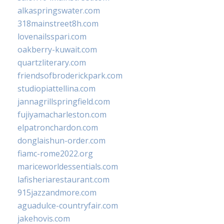
alkaspringswater.com
318mainstreet8h.com
lovenailsspari.com
oakberry-kuwait.com
quartzliterary.com
friendsofbroderickpark.com
studiopiattellina.com
jannagrillspringfield.com
fujiyamacharleston.com
elpatronchardon.com
donglaishun-order.com
fiamc-rome2022.org
mariceworldessentials.com
lafisheriarestaurant.com
915jazzandmore.com
aguadulce-countryfair.com
jakehovis.com