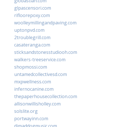
giobastian.com
glpascensori.com
rifloorepoxy.com
woolleymillingandpaving.com
uptonpvd.com
2troublegrill.com
casateranga.com
sticksandstonesstudiooh.com
walkers-treeservice.com
shopmossi.com
untamedcollectivesd.com
mxpwellness.com
infernocanine.com
thepaperhousecollection.com
allisonwillisholley.com
solslite.org
portwayinn.com
djmaddogmusic.com