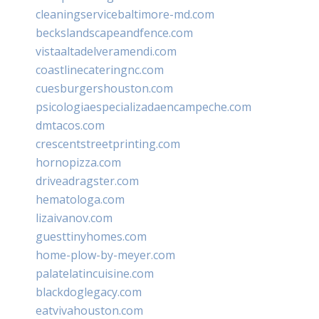
cleaningservicebaltimore-md.com
beckslandscapeandfence.com
vistaaltadelveramendi.com
coastlinecateringnc.com
cuesburgershouston.com
psicologiaespecializadaencampeche.com
dmtacos.com
crescentstreetprinting.com
hornopizza.com
driveadragster.com
hematologa.com
lizaivanov.com
guesttinyhomes.com
home-plow-by-meyer.com
palatelatincuisine.com
blackdoglegacy.com
eatvivahouston.com