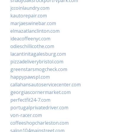
shadyoaksrockportrvpark.com
jccoinlaundry.com
kautorepair.com
marjaeswinebar.com
elmazatlanclinton.com
ideacoffeenyc.com
odieschillicothe.com
lacantinitagalesburg.com
pizzadeliverybristol.com
greenstarsmogcheck.com
happypawspl.com
callahansautoservicecenter.com
georgiascornermarket.com
perfectfit24-7.com
portugalprivatedriver.com
von-racer.com
coffeeshopcharleston.com
salon104mainstreet.com