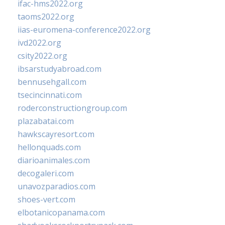
ifac-hms2022.org
taoms2022.org
iias-euromena-conference2022.org
ivd2022.org
csity2022.org
ibsarstudyabroad.com
bennusehgall.com
tsecincinnati.com
roderconstructiongroup.com
plazabatai.com
hawkscayresort.com
hellonquads.com
diarioanimales.com
decogaleri.com
unavozparadios.com
shoes-vert.com
elbotanicopanama.com