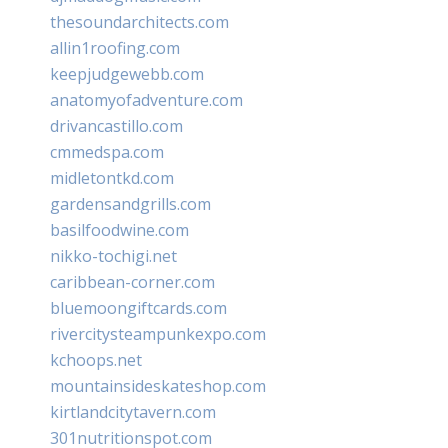
thesoundarchitects.com
allin1roofing.com
keepjudgewebb.com
anatomyofadventure.com
drivancastillo.com
cmmedspa.com
midletontkd.com
gardensandgrills.com
basilfoodwine.com
nikko-tochigi.net
caribbean-corner.com
bluemoongiftcards.com
rivercitysteampunkexpo.com
kchoops.net
mountainsideskateshop.com
kirtlandcitytavern.com
301nutritionspot.com