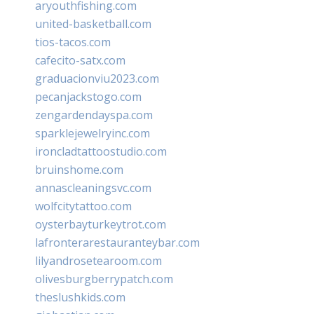
aryouthfishing.com
united-basketball.com
tios-tacos.com
cafecito-satx.com
graduacionviu2023.com
pecanjackstogo.com
zengardendayspa.com
sparklejewelryinc.com
ironcladtattoostudio.com
bruinshome.com
annascleaningsvc.com
wolfcitytattoo.com
oysterbayturkeytrot.com
lafronterarestauranteybar.com
lilyandrosetearoom.com
olivesburgberrypatch.com
theslushkids.com