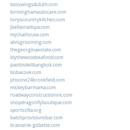
bosswingsduluth.com
birminghamautocare.com
tonyscountrykitchen.com
jbellasnailspa.com
mychaihouse.com
alvisgrooming.com
thegeorginaestate.com
blythewoodseafood.com
paolosdelibangkok.com
bobacove.com
phoone24brookfield.com
mickeybarmama.com
roadwayconstructioninc.com
shopdragonflyboutique.com
sportszilla.org
batchprovisionsbar.com
brasserie-gobette.com