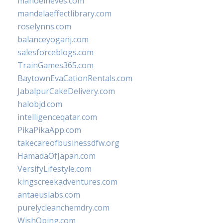
manoelneves.com
mandelaeffectlibrary.com
roselynns.com
balanceyoganj.com
salesforceblogs.com
TrainGames365.com
BaytownEvaCationRentals.com
JabalpurCakeDelivery.com
halobjd.com
intelligenceqatar.com
PikaPikaApp.com
takecareofbusinessdfw.org
HamadaOfJapan.com
VersifyLifestyle.com
kingscreekadventures.com
antaeuslabs.com
purelycleanchemdry.com
WishOping.com