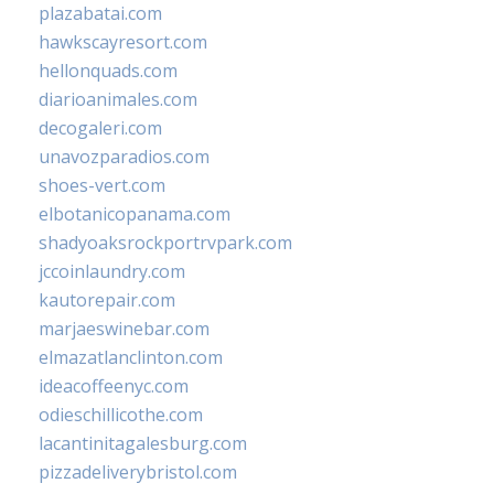
plazabatai.com
hawkscayresort.com
hellonquads.com
diarioanimales.com
decogaleri.com
unavozparadios.com
shoes-vert.com
elbotanicopanama.com
shadyoaksrockportrvpark.com
jccoinlaundry.com
kautorepair.com
marjaeswinebar.com
elmazatlanclinton.com
ideacoffeenyc.com
odieschillicothe.com
lacantinitagalesburg.com
pizzadeliverybristol.com