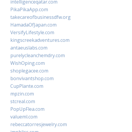
intelligenceqatar.com
PikaPikaApp.com
takecareofbusinessdfw.org
HamadaOfJapan.com
VersifyLifestyle.com
kingscreekadventures.com
antaeuslabs.com
purelycleanchemdry.com
WishOping.com
shoplegacee.com
bonvivantshop.com
CupPlante.com
mpzin.com
stcreal.com
PopUpFlea.com
valueml.com
rebeccatorresjewelry.com