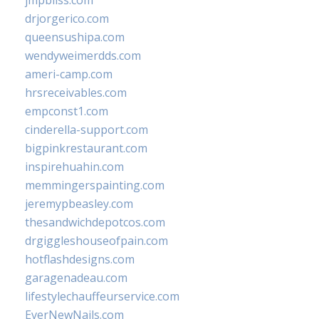
jmpbliss.com
drjorgerico.com
queensushipa.com
wendyweimerdds.com
ameri-camp.com
hrsreceivables.com
empconst1.com
cinderella-support.com
bigpinkrestaurant.com
inspirehuahin.com
memmingerspainting.com
jeremypbeasley.com
thesandwichdepotcos.com
drgiggleshouseofpain.com
hotflashdesigns.com
garagenadeau.com
lifestylechauffeurservice.com
EverNewNails.com