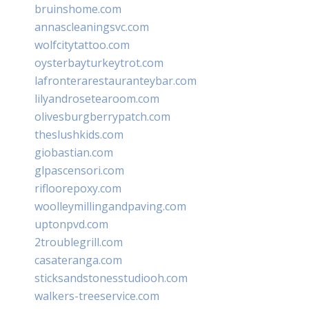
bruinshome.com
annascleaningsvc.com
wolfcitytattoo.com
oysterbayturkeytrot.com
lafronterarestauranteybar.com
lilyandrosetearoom.com
olivesburgberrypatch.com
theslushkids.com
giobastian.com
glpascensori.com
rifloorepoxy.com
woolleymillingandpaving.com
uptonpvd.com
2troublegrill.com
casateranga.com
sticksandstonesstudiooh.com
walkers-treeservice.com