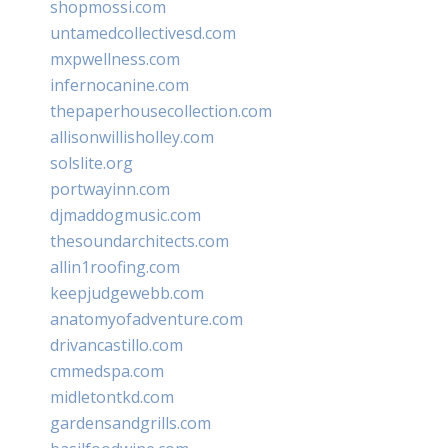
shopmossi.com
untamedcollectivesd.com
mxpwellness.com
infernocanine.com
thepaperhousecollection.com
allisonwillisholley.com
solslite.org
portwayinn.com
djmaddogmusic.com
thesoundarchitects.com
allin1roofing.com
keepjudgewebb.com
anatomyofadventure.com
drivancastillo.com
cmmedspa.com
midletontkd.com
gardensandgrills.com