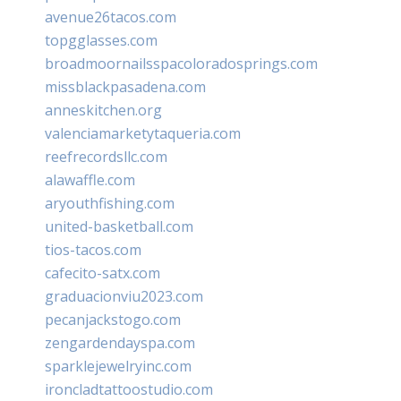
avenue26tacos.com
topgglasses.com
broadmoornailsspacoloradosprings.com
missblackpasadena.com
anneskitchen.org
valenciamarketytaqueria.com
reefrecordsllc.com
alawaffle.com
aryouthfishing.com
united-basketball.com
tios-tacos.com
cafecito-satx.com
graduacionviu2023.com
pecanjackstogo.com
zengardendayspa.com
sparklejewelryinc.com
ironcladtattoostudio.com