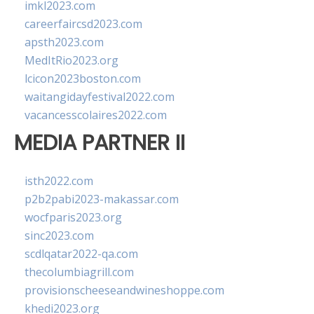
imkl2023.com
careerfaircsd2023.com
apsth2023.com
MedItRio2023.org
lcicon2023boston.com
waitangidayfestival2022.com
vacancesscolaires2022.com
MEDIA PARTNER II
isth2022.com
p2b2pabi2023-makassar.com
wocfparis2023.org
sinc2023.com
scdlqatar2022-qa.com
thecolumbiagrill.com
provisionscheeseandwineshoppe.com
khedi2023.org