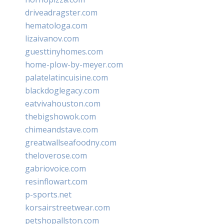
driveadragster.com
hematologa.com
lizaivanov.com
guesttinyhomes.com
home-plow-by-meyer.com
palatelatincuisine.com
blackdoglegacy.com
eatvivahouston.com
thebigshowok.com
chimeandstave.com
greatwallseafoodny.com
theloverose.com
gabriovoice.com
resinflowart.com
p-sports.net
korsairstreetwear.com
petshopallston.com