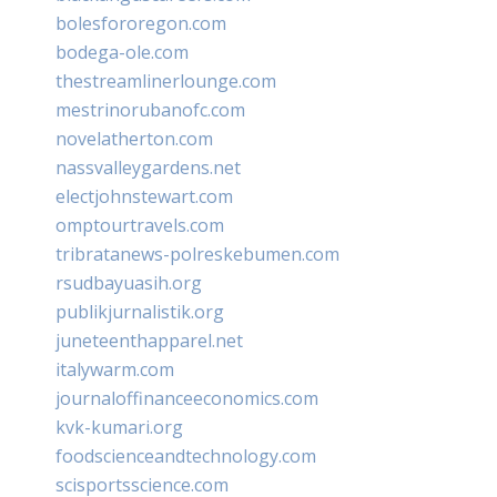
bolesfororegon.com
bodega-ole.com
thestreamlinerlounge.com
mestrinorubanofc.com
novelatherton.com
nassvalleygardens.net
electjohnstewart.com
omptourtravels.com
tribratanews-polreskebumen.com
rsudbayuasih.org
publikjurnalistik.org
juneteenthapparel.net
italywarm.com
journaloffinanceeconomics.com
kvk-kumari.org
foodscienceandtechnology.com
scisportsscience.com