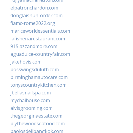
fujiyamacharleston.com
elpatronchardon.com
donglaishun-order.com
fiamc-rome2022.org
mariceworldessentials.com
lafisheriarestaurant.com
915jazzandmore.com
aguadulce-countryfair.com
jakehovis.com
bosswingsduluth.com
birminghamautocare.com
tonyscountrykitchen.com
jbellasnailspa.com
mychaihouse.com
alvisgrooming.com
thegeorginaestate.com
blythewoodseafood.com
paolosdelibangkok.com