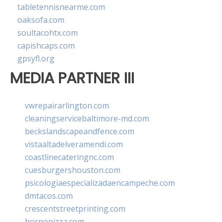
tabletennisnearme.com
oaksofa.com
soultacohtx.com
capishcaps.com
gpsyfl.org
MEDIA PARTNER III
vwrepairarlington.com
cleaningservicebaltimore-md.com
beckslandscapeandfence.com
vistaaltadelveramendi.com
coastlinecateringnc.com
cuesburgershouston.com
psicologiaespecializadaencampeche.com
dmtacos.com
crescentstreetprinting.com
hornopizza.com