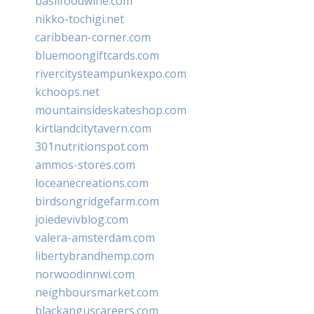
basilfoodwine.com
nikko-tochigi.net
caribbean-corner.com
bluemoongiftcards.com
rivercitysteampunkexpo.com
kchoops.net
mountainsideskateshop.com
kirtlandcitytavern.com
301nutritionspot.com
ammos-stores.com
loceanecreations.com
birdsongridgefarm.com
joiedevivblog.com
valera-amsterdam.com
libertybrandhemp.com
norwoodinnwi.com
neighboursmarket.com
blackanguscareers.com