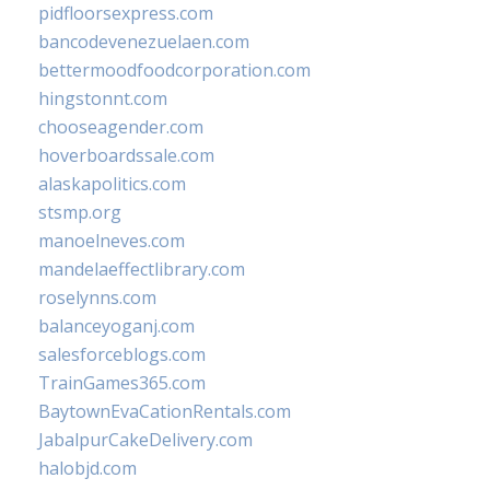
pidfloorsexpress.com
bancodevenezuelaen.com
bettermoodfoodcorporation.com
hingstonnt.com
chooseagender.com
hoverboardssale.com
alaskapolitics.com
stsmp.org
manoelneves.com
mandelaeffectlibrary.com
roselynns.com
balanceyoganj.com
salesforceblogs.com
TrainGames365.com
BaytownEvaCationRentals.com
JabalpurCakeDelivery.com
halobjd.com