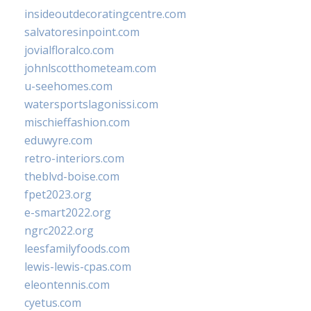
insideoutdecoratingcentre.com
salvatoresinpoint.com
jovialfloralco.com
johnlscotthometeam.com
u-seehomes.com
watersportslagonissi.com
mischieffashion.com
eduwyre.com
retro-interiors.com
theblvd-boise.com
fpet2023.org
e-smart2022.org
ngrc2022.org
leesfamilyfoods.com
lewis-lewis-cpas.com
eleontennis.com
cyetus.com