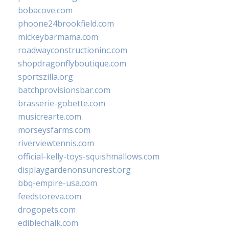
bobacove.com
phoone24brookfield.com
mickeybarmama.com
roadwayconstructioninc.com
shopdragonflyboutique.com
sportszilla.org
batchprovisionsbar.com
brasserie-gobette.com
musicrearte.com
morseysfarms.com
riverviewtennis.com
official-kelly-toys-squishmallows.com
displaygardenonsuncrest.org
bbq-empire-usa.com
feedstoreva.com
drogopets.com
ediblechalk.com