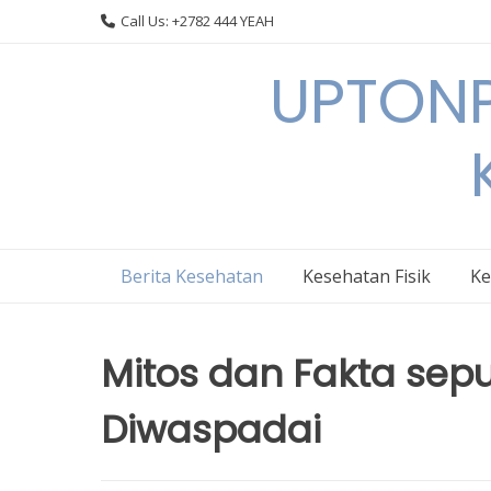
Skip
Call Us: +2782 444 YEAH
to
content
UPTONP
Berita Kesehatan
Kesehatan Fisik
Ke
Mitos dan Fakta sepu
Diwaspadai