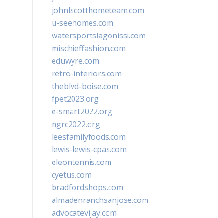
johnlscotthometeam.com
u-seehomes.com
watersportslagonissi.com
mischieffashion.com
eduwyre.com
retro-interiors.com
theblvd-boise.com
fpet2023.org
e-smart2022.org
ngrc2022.org
leesfamilyfoods.com
lewis-lewis-cpas.com
eleontennis.com
cyetus.com
bradfordshops.com
almadenranchsanjose.com
advocatevijay.com