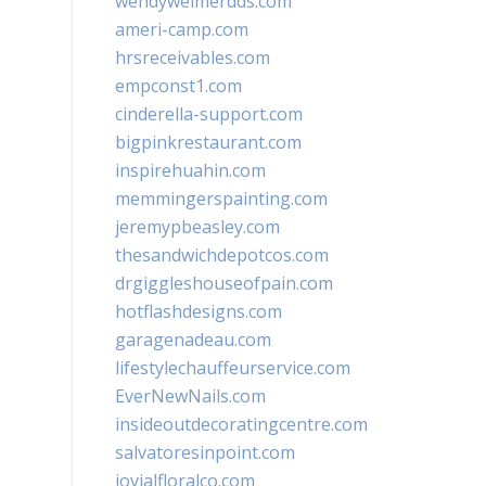
wendyweimerdds.com
ameri-camp.com
hrsreceivables.com
empconst1.com
cinderella-support.com
bigpinkrestaurant.com
inspirehuahin.com
memmingerspainting.com
jeremypbeasley.com
thesandwichdepotcos.com
drgiggleshouseofpain.com
hotflashdesigns.com
garagenadeau.com
lifestylechauffeurservice.com
EverNewNails.com
insideoutdecoratingcentre.com
salvatoresinpoint.com
jovialfloralco.com