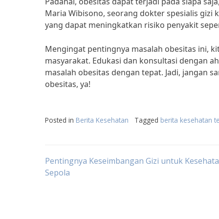
Padahal, obesitas dapat terjadi pada siapa saj
Maria Wibisono, seorang dokter spesialis gizi 
yang dapat meningkatkan risiko penyakit sepert
Mengingat pentingnya masalah obesitas ini, k
masyarakat. Edukasi dan konsultasi dengan a
masalah obesitas dengan tepat. Jadi, jangan s
obesitas, ya!
Posted in
Berita Kesehatan
Tagged
berita kesehatan t
Post
Pentingnya Keseimbangan Gizi untuk Kesehat
Sepola
navigation