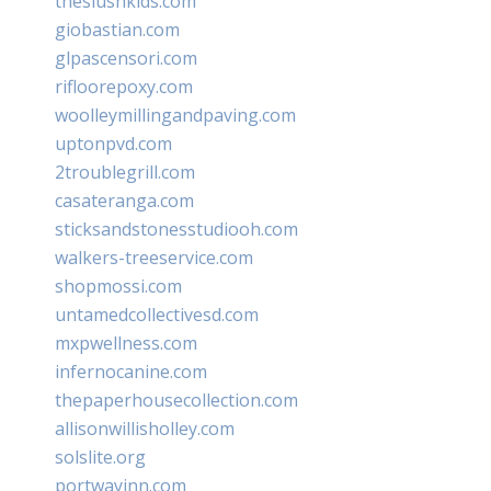
theslushkids.com
giobastian.com
glpascensori.com
rifloorepoxy.com
woolleymillingandpaving.com
uptonpvd.com
2troublegrill.com
casateranga.com
sticksandstonesstudiooh.com
walkers-treeservice.com
shopmossi.com
untamedcollectivesd.com
mxpwellness.com
infernocanine.com
thepaperhousecollection.com
allisonwillisholley.com
solslite.org
portwayinn.com