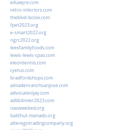
eduwyre.com
retro-interiors.com
theblvd-boise.com
fpet2023.org
e-smart2022.org
ngrc2022.org
leesfamilyfoods.com
lewis-lewis-cpas.com
eleontennis.com
cyetus.com
bradfordshops.com
almadenranchsanjose.com
advocatevijay.com
adlibilimler2023.com
naswwebed.org
balithut-manado.org
alteregotradingcompany.org