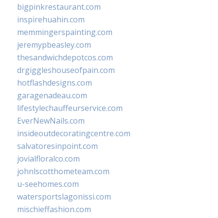
bigpinkrestaurant.com
inspirehuahin.com
memmingerspainting.com
jeremypbeasley.com
thesandwichdepotcos.com
drgiggleshouseofpain.com
hotflashdesigns.com
garagenadeau.com
lifestylechauffeurservice.com
EverNewNails.com
insideoutdecoratingcentre.com
salvatoresinpoint.com
jovialfloralco.com
johnlscotthometeam.com
u-seehomes.com
watersportslagonissi.com
mischieffashion.com