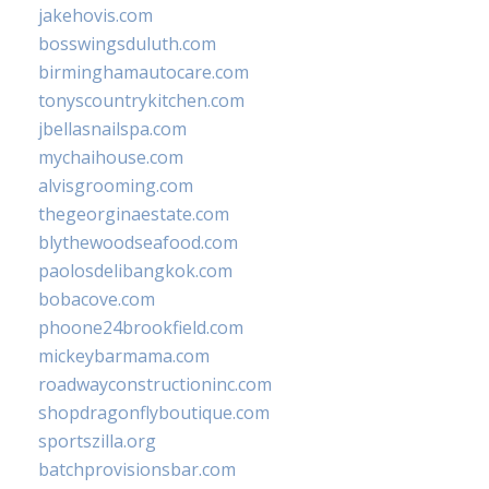
jakehovis.com
bosswingsduluth.com
birminghamautocare.com
tonyscountrykitchen.com
jbellasnailspa.com
mychaihouse.com
alvisgrooming.com
thegeorginaestate.com
blythewoodseafood.com
paolosdelibangkok.com
bobacove.com
phoone24brookfield.com
mickeybarmama.com
roadwayconstructioninc.com
shopdragonflyboutique.com
sportszilla.org
batchprovisionsbar.com