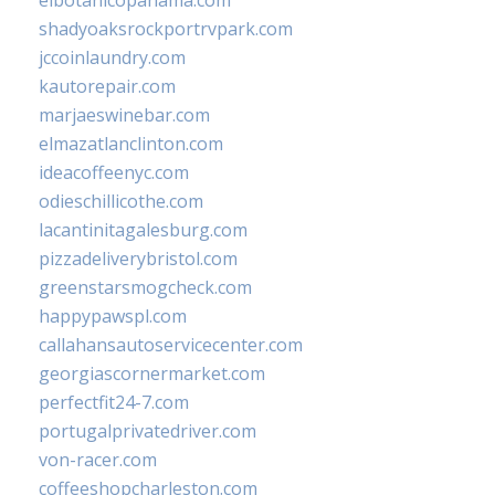
elbotanicopanama.com
shadyoaksrockportrvpark.com
jccoinlaundry.com
kautorepair.com
marjaeswinebar.com
elmazatlanclinton.com
ideacoffeenyc.com
odieschillicothe.com
lacantinitagalesburg.com
pizzadeliverybristol.com
greenstarsmogcheck.com
happypawspl.com
callahansautoservicecenter.com
georgiascornermarket.com
perfectfit24-7.com
portugalprivatedriver.com
von-racer.com
coffeeshopcharleston.com