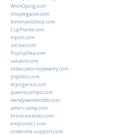
WishOping.com
shoplegacee.com
bonvivantshop.com
CupPlante.com
mpzin.com
stcreal.com
PopUpFlea.com
valueml.com
rebeccatorresjewelry.com
jmpbliss.com
drjorgerico.com
queensushipa.com
wendyweimerdds.com
ameri-camp.com
hrsreceivables.com
empconst1.com
cinderella-support.com