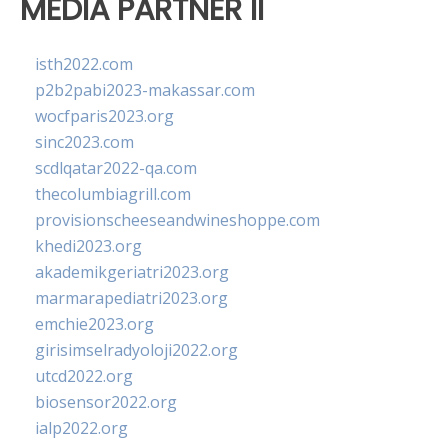
MEDIA PARTNER II
isth2022.com
p2b2pabi2023-makassar.com
wocfparis2023.org
sinc2023.com
scdlqatar2022-qa.com
thecolumbiagrill.com
provisionscheeseandwineshoppe.com
khedi2023.org
akademikgeriatri2023.org
marmarapediatri2023.org
emchie2023.org
girisimselradyoloji2022.org
utcd2022.org
biosensor2022.org
ialp2022.org