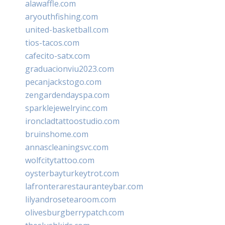
alawaffle.com
aryouthfishing.com
united-basketball.com
tios-tacos.com
cafecito-satx.com
graduacionviu2023.com
pecanjackstogo.com
zengardendayspa.com
sparklejewelryinc.com
ironcladtattoostudio.com
bruinshome.com
annascleaningsvc.com
wolfcitytattoo.com
oysterbayturkeytrot.com
lafronterarestauranteybar.com
lilyandrosetearoom.com
olivesburgberrypatch.com