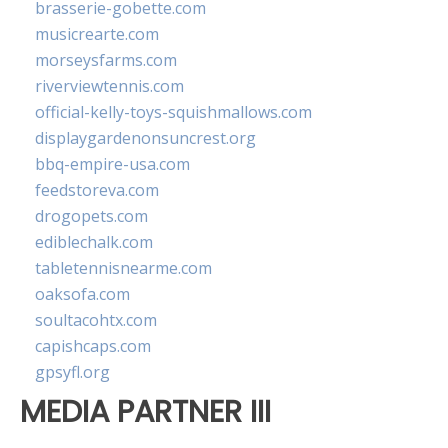
brasserie-gobette.com
musicrearte.com
morseysfarms.com
riverviewtennis.com
official-kelly-toys-squishmallows.com
displaygardenonsuncrest.org
bbq-empire-usa.com
feedstoreva.com
drogopets.com
ediblechalk.com
tabletennisnearme.com
oaksofa.com
soultacohtx.com
capishcaps.com
gpsyfl.org
MEDIA PARTNER III