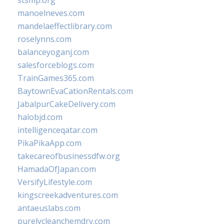
stsmp.org
manoelneves.com
mandelaeffectlibrary.com
roselynns.com
balanceyoganj.com
salesforceblogs.com
TrainGames365.com
BaytownEvaCationRentals.com
JabalpurCakeDelivery.com
halobjd.com
intelligenceqatar.com
PikaPikaApp.com
takecareofbusinessdfw.org
HamadaOfJapan.com
VersifyLifestyle.com
kingscreekadventures.com
antaeuslabs.com
purelycleanchemdry.com