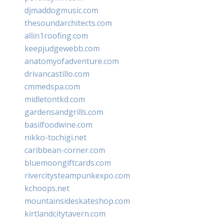
djmaddogmusic.com
thesoundarchitects.com
allin1roofing.com
keepjudgewebb.com
anatomyofadventure.com
drivancastillo.com
cmmedspa.com
midletontkd.com
gardensandgrills.com
basilfoodwine.com
nikko-tochigi.net
caribbean-corner.com
bluemoongiftcards.com
rivercitysteampunkexpo.com
kchoops.net
mountainsideskateshop.com
kirtlandcitytavern.com