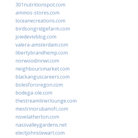
301nutritionspot.com
ammos-stores.com
loceanecreations.com
birdsongridgefarm.com
joiedevivblog.com
valera-amsterdam.com
libertybrandhemp.com
norwoodinnwi.com
neighboursmarket.com
blackanguscareers.com
bolesfororegon.com
bodega-ole.com
thestreamlinerlounge.com
mestrinorubanofc.com
novelatherton.com
nassvalleygardens.net
electjohnstewart.com