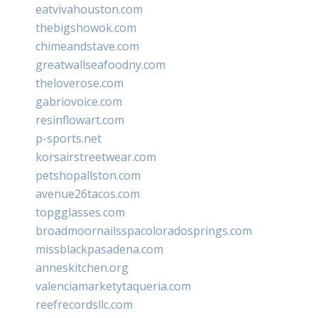
eatvivahouston.com
thebigshowok.com
chimeandstave.com
greatwallseafoodny.com
theloverose.com
gabriovoice.com
resinflowart.com
p-sports.net
korsairstreetwear.com
petshopallston.com
avenue26tacos.com
topgglasses.com
broadmoornailsspacoloradosprings.com
missblackpasadena.com
anneskitchen.org
valenciamarketytaqueria.com
reefrecordsllc.com