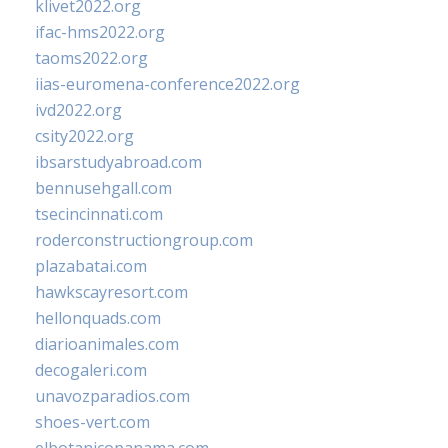
klivet2022.org
ifac-hms2022.org
taoms2022.org
iias-euromena-conference2022.org
ivd2022.org
csity2022.org
ibsarstudyabroad.com
bennusehgall.com
tsecincinnati.com
roderconstructiongroup.com
plazabatai.com
hawkscayresort.com
hellonquads.com
diarioanimales.com
decogaleri.com
unavozparadios.com
shoes-vert.com