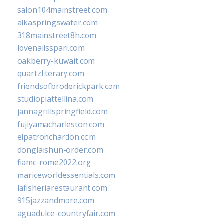
salon104mainstreet.com
alkaspringswater.com
318mainstreet8h.com
lovenailsspari.com
oakberry-kuwait.com
quartzliterary.com
friendsofbroderickpark.com
studiopiattellina.com
jannagrillspringfield.com
fujiyamacharleston.com
elpatronchardon.com
donglaishun-order.com
fiamc-rome2022.org
mariceworldessentials.com
lafisheriarestaurant.com
915jazzandmore.com
aguadulce-countryfair.com