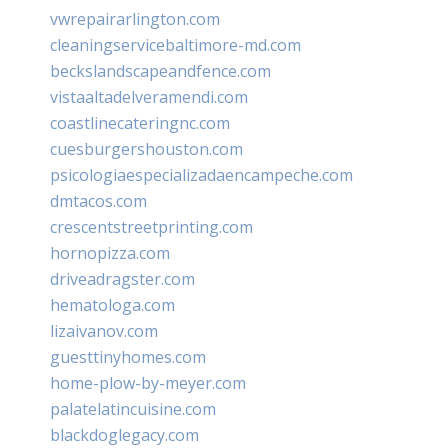
vwrepairarlington.com
cleaningservicebaltimore-md.com
beckslandscapeandfence.com
vistaaltadelveramendi.com
coastlinecateringnc.com
cuesburgershouston.com
psicologiaespecializadaencampeche.com
dmtacos.com
crescentstreetprinting.com
hornopizza.com
driveadragster.com
hematologa.com
lizaivanov.com
guesttinyhomes.com
home-plow-by-meyer.com
palatelatincuisine.com
blackdoglegacy.com