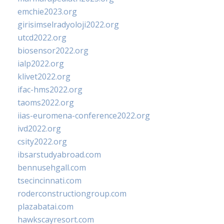
emchie2023.org
girisimselradyoloji2022.org
utcd2022.org
biosensor2022.org
ialp2022.org
klivet2022.org
ifac-hms2022.org
taoms2022.org
iias-euromena-conference2022.org
ivd2022.org
csity2022.org
ibsarstudyabroad.com
bennusehgall.com
tsecincinnati.com
roderconstructiongroup.com
plazabatai.com
hawkscayresort.com