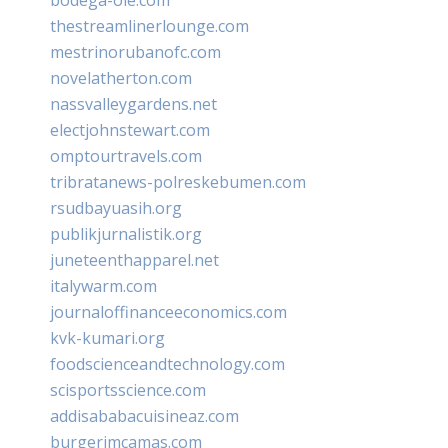
thestreamlinerlounge.com
mestrinorubanofc.com
novelatherton.com
nassvalleygardens.net
electjohnstewart.com
omptourtravels.com
tribratanews-polreskebumen.com
rsudbayuasih.org
publikjurnalistik.org
juneteenthapparel.net
italywarm.com
journaloffinanceeconomics.com
kvk-kumari.org
foodscienceandtechnology.com
scisportsscience.com
addisababacuisineaz.com
burgerimcamas.com