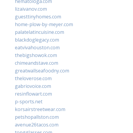
hematologa.com
lizaivanov.com
guesttinyhomes.com
home-plow-by-meyer.com
palatelatincuisine.com
blackdoglegacy.com
eatvivahouston.com
thebigshowok.com
chimeandstave.com
greatwallseafoodny.com
theloverose.com
gabriovoice.com
resinflowart.com
p-sports.net
korsairstreetwear.com
petshopallston.com
avenue26tacos.com
topgglasses.com