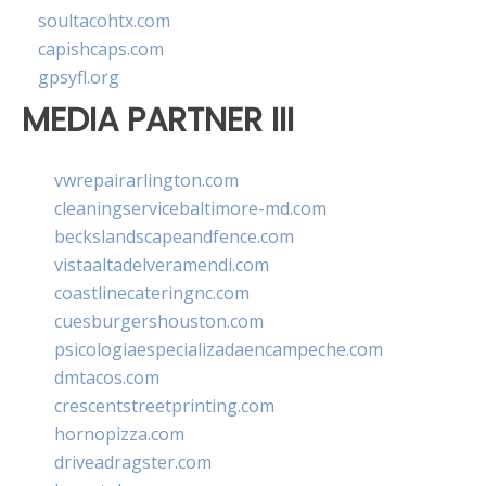
soultacohtx.com
capishcaps.com
gpsyfl.org
MEDIA PARTNER III
vwrepairarlington.com
cleaningservicebaltimore-md.com
beckslandscapeandfence.com
vistaaltadelveramendi.com
coastlinecateringnc.com
cuesburgershouston.com
psicologiaespecializadaencampeche.com
dmtacos.com
crescentstreetprinting.com
hornopizza.com
driveadragster.com