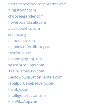
bettermoodfoodcorporation.com
hingstonnt.com
chooseagender.com
hoverboardssale.com
alaskapolitics.com
stsmp.org
manoelneves.com
mandelaeffectlibrary.com
roselynns.com
balanceyoganj.com
salesforceblogs.com
TrainGames365.com
BaytownEvaCationRentals.com
JabalpurCakeDelivery.com
halobjd.com
intelligenceqatar.com
PikaPikaApp.com