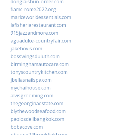
donglaishun-order.com
fiamc-rome2022.org
mariceworldessentials.com
lafisheriarestaurant.com
915jazzandmore.com
aguadulce-countryfair.com
jakehovis.com
bosswingsduluth.com
birminghamautocare.com
tonyscountrykitchen.com
jbellasnailspa.com
mychaihouse.com
alvisgrooming.com
thegeorginaestate.com
blythewoodseafood.com
paolosdelibangkok.com
bobacove.com
phoone24brookfield.com