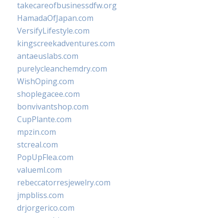
takecareofbusinessdfw.org
HamadaOfJapan.com
VersifyLifestyle.com
kingscreekadventures.com
antaeuslabs.com
purelycleanchemdry.com
WishOping.com
shoplegacee.com
bonvivantshop.com
CupPlante.com
mpzin.com
stcreal.com
PopUpFlea.com
valueml.com
rebeccatorresjewelry.com
jmpbliss.com
drjorgerico.com