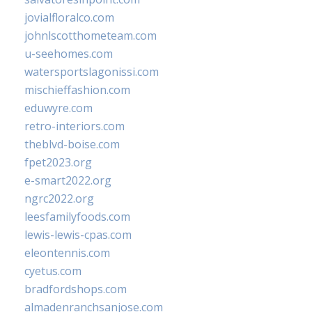
jovialfloralco.com
johnlscotthometeam.com
u-seehomes.com
watersportslagonissi.com
mischieffashion.com
eduwyre.com
retro-interiors.com
theblvd-boise.com
fpet2023.org
e-smart2022.org
ngrc2022.org
leesfamilyfoods.com
lewis-lewis-cpas.com
eleontennis.com
cyetus.com
bradfordshops.com
almadenranchsanjose.com