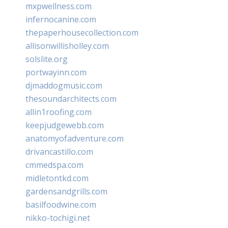
mxpwellness.com
infernocanine.com
thepaperhousecollection.com
allisonwillisholley.com
solslite.org
portwayinn.com
djmaddogmusic.com
thesoundarchitects.com
allin1roofing.com
keepjudgewebb.com
anatomyofadventure.com
drivancastillo.com
cmmedspa.com
midletontkd.com
gardensandgrills.com
basilfoodwine.com
nikko-tochigi.net