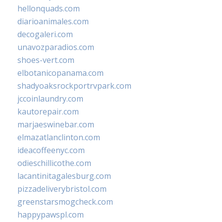
hellonquads.com
diarioanimales.com
decogaleri.com
unavozparadios.com
shoes-vert.com
elbotanicopanama.com
shadyoaksrockportrvpark.com
jccoinlaundry.com
kautorepair.com
marjaeswinebar.com
elmazatlanclinton.com
ideacoffeenyc.com
odieschillicothe.com
lacantinitagalesburg.com
pizzadeliverybristol.com
greenstarsmogcheck.com
happypawspl.com