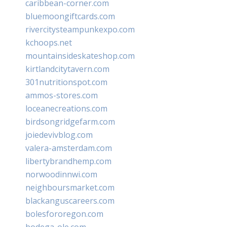
caribbean-corner.com
bluemoongiftcards.com
rivercitysteampunkexpo.com
kchoops.net
mountainsideskateshop.com
kirtlandcitytavern.com
301nutritionspot.com
ammos-stores.com
loceanecreations.com
birdsongridgefarm.com
joiedevivblog.com
valera-amsterdam.com
libertybrandhemp.com
norwoodinnwi.com
neighboursmarket.com
blackanguscareers.com
bolesfororegon.com
bodega-ole.com