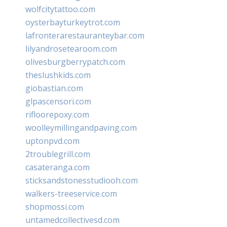
wolfcitytattoo.com
oysterbayturkeytrot.com
lafronterarestauranteybar.com
lilyandrosetearoom.com
olivesburgberrypatch.com
theslushkids.com
giobastian.com
glpascensori.com
rifloorepoxy.com
woolleymillingandpaving.com
uptonpvd.com
2troublegrill.com
casateranga.com
sticksandstonesstudiooh.com
walkers-treeservice.com
shopmossi.com
untamedcollectivesd.com