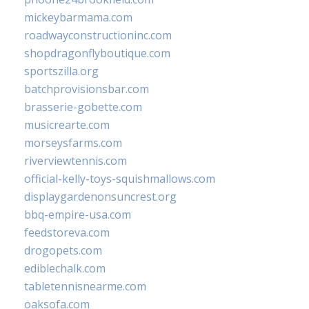
mickeybarmama.com
roadwayconstructioninc.com
shopdragonflyboutique.com
sportszilla.org
batchprovisionsbar.com
brasserie-gobette.com
musicrearte.com
morseysfarms.com
riverviewtennis.com
official-kelly-toys-squishmallows.com
displaygardenonsuncrest.org
bbq-empire-usa.com
feedstoreva.com
drogopets.com
ediblechalk.com
tabletennisnearme.com
oaksofa.com