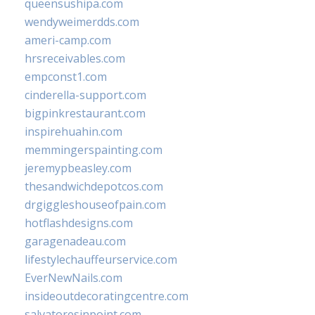
queensushipa.com
wendyweimerdds.com
ameri-camp.com
hrsreceivables.com
empconst1.com
cinderella-support.com
bigpinkrestaurant.com
inspirehuahin.com
memmingerspainting.com
jeremypbeasley.com
thesandwichdepotcos.com
drgiggleshouseofpain.com
hotflashdesigns.com
garagenadeau.com
lifestylechauffeurservice.com
EverNewNails.com
insideoutdecoratingcentre.com
salvatoresinpoint.com