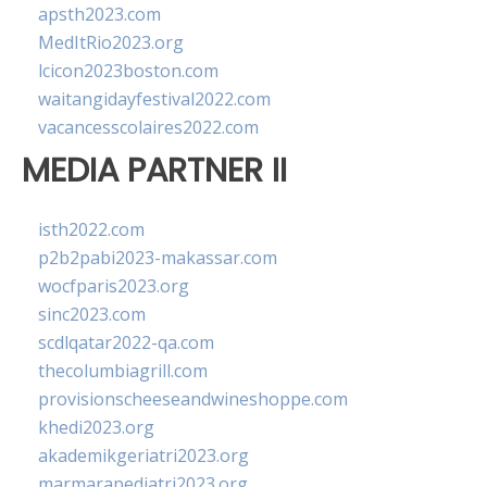
apsth2023.com
MedItRio2023.org
lcicon2023boston.com
waitangidayfestival2022.com
vacancesscolaires2022.com
MEDIA PARTNER II
isth2022.com
p2b2pabi2023-makassar.com
wocfparis2023.org
sinc2023.com
scdlqatar2022-qa.com
thecolumbiagrill.com
provisionscheeseandwineshoppe.com
khedi2023.org
akademikgeriatri2023.org
marmarapediatri2023.org