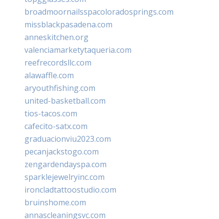
broadmoornailsspacoloradosprings.com
missblackpasadena.com
anneskitchen.org
valenciamarketytaqueria.com
reefrecordsllc.com
alawaffle.com
aryouthfishing.com
united-basketball.com
tios-tacos.com
cafecito-satx.com
graduacionviu2023.com
pecanjackstogo.com
zengardendayspa.com
sparklejewelryinc.com
ironcladtattoostudio.com
bruinshome.com
annascleaningsvc.com