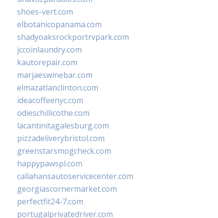
shoes-vert.com
elbotanicopanama.com
shadyoaksrockportrvpark.com
jccoinlaundry.com
kautorepair.com
marjaeswinebar.com
elmazatlanclinton.com
ideacoffeenyc.com
odieschillicothe.com
lacantinitagalesburg.com
pizzadeliverybristol.com
greenstarsmogcheck.com
happypawspl.com
callahansautoservicecenter.com
georgiascornermarket.com
perfectfit24-7.com
portugalprivatedriver.com