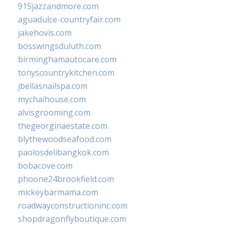
915jazzandmore.com
aguadulce-countryfair.com
jakehovis.com
bosswingsduluth.com
birminghamautocare.com
tonyscountrykitchen.com
jbellasnailspa.com
mychaihouse.com
alvisgrooming.com
thegeorginaestate.com
blythewoodseafood.com
paolosdelibangkok.com
bobacove.com
phoone24brookfield.com
mickeybarmama.com
roadwayconstructioninc.com
shopdragonflyboutique.com