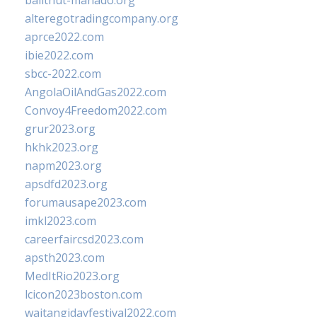
balithut-manado.org
alteregotradingcompany.org
aprce2022.com
ibie2022.com
sbcc-2022.com
AngolaOilAndGas2022.com
Convoy4Freedom2022.com
grur2023.org
hkhk2023.org
napm2023.org
apsdfd2023.org
forumausape2023.com
imkl2023.com
careerfaircsd2023.com
apsth2023.com
MedItRio2023.org
lcicon2023boston.com
waitangidayfestival2022.com