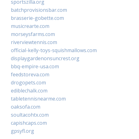
sportszilla.org
batchprovisionsbar.com
brasserie-gobette.com
musicrearte.com
morseysfarms.com
riverviewtennis.com
official-kelly-toys-squishmallows.com
displaygardenonsuncrest.org
bbq-empire-usa.com
feedstoreva.com
drogopets.com
ediblechalk.com
tabletennisnearme.com
oaksofa.com
soultacohtx.com
capishcaps.com
gpsyfl.org