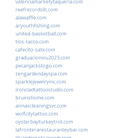
valenciamarketytaqueria.com
reefrecordsllc.com
alawaffle.com
aryouthfishing.com
united-basketball.com
tios-tacos.com
cafecito-satx.com
graduacionviu2023.com
pecanjackstogo.com
zengardendayspa.com
sparklejewelryinc.com
ironcladtattoostudio.com
bruinshome.com
annascleaningsvc.com
wolfcitytattoo.com
oysterbayturkeytrot.com
lafronterarestauranteybar.com
lilyandrosetearoom.com