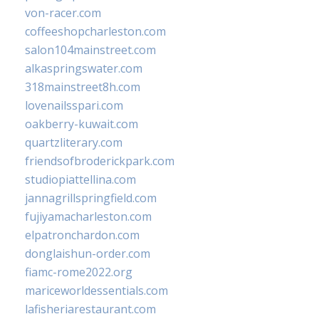
von-racer.com
coffeeshopcharleston.com
salon104mainstreet.com
alkaspringswater.com
318mainstreet8h.com
lovenailsspari.com
oakberry-kuwait.com
quartzliterary.com
friendsofbroderickpark.com
studiopiattellina.com
jannagrillspringfield.com
fujiyamacharleston.com
elpatronchardon.com
donglaishun-order.com
fiamc-rome2022.org
mariceworldessentials.com
lafisheriarestaurant.com