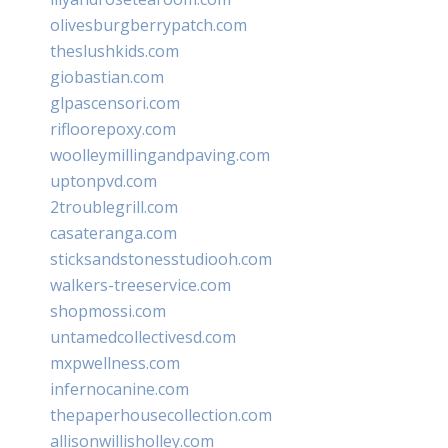
olivesburgberrypatch.com
theslushkids.com
giobastian.com
glpascensori.com
rifloorepoxy.com
woolleymillingandpaving.com
uptonpvd.com
2troublegrill.com
casateranga.com
sticksandstonesstudiooh.com
walkers-treeservice.com
shopmossi.com
untamedcollectivesd.com
mxpwellness.com
infernocanine.com
thepaperhousecollection.com
allisonwillisholley.com