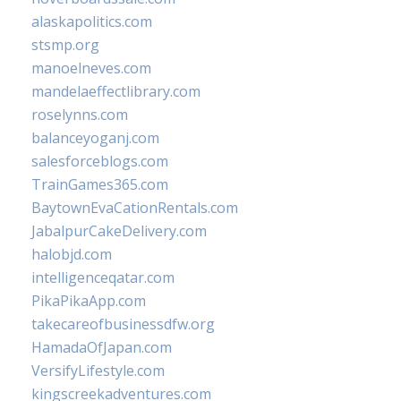
alaskapolitics.com
stsmp.org
manoelneves.com
mandelaeffectlibrary.com
roselynns.com
balanceyoganj.com
salesforceblogs.com
TrainGames365.com
BaytownEvaCationRentals.com
JabalpurCakeDelivery.com
halobjd.com
intelligenceqatar.com
PikaPikaApp.com
takecareofbusinessdfw.org
HamadaOfJapan.com
VersifyLifestyle.com
kingscreekadventures.com