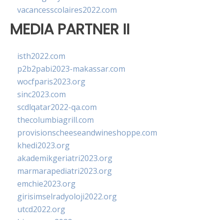
vacancesscolaires2022.com
MEDIA PARTNER II
isth2022.com
p2b2pabi2023-makassar.com
wocfparis2023.org
sinc2023.com
scdlqatar2022-qa.com
thecolumbiagrill.com
provisionscheeseandwineshoppe.com
khedi2023.org
akademikgeriatri2023.org
marmarapediatri2023.org
emchie2023.org
girisimselradyoloji2022.org
utcd2022.org