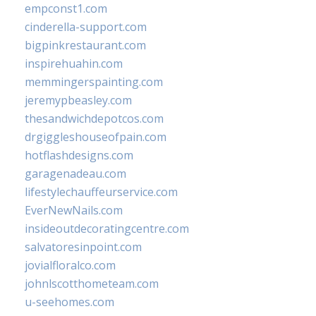
empconst1.com
cinderella-support.com
bigpinkrestaurant.com
inspirehuahin.com
memmingerspainting.com
jeremypbeasley.com
thesandwichdepotcos.com
drgiggleshouseofpain.com
hotflashdesigns.com
garagenadeau.com
lifestylechauffeurservice.com
EverNewNails.com
insideoutdecoratingcentre.com
salvatoresinpoint.com
jovialfloralco.com
johnlscotthometeam.com
u-seehomes.com