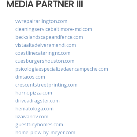
MEDIA PARTNER III
vwrepairarlington.com
cleaningservicebaltimore-md.com
beckslandscapeandfence.com
vistaaltadelveramendi.com
coastlinecateringnc.com
cuesburgershouston.com
psicologiaespecializadaencampeche.com
dmtacos.com
crescentstreetprinting.com
hornopizza.com
driveadragster.com
hematologa.com
lizaivanov.com
guesttinyhomes.com
home-plow-by-meyer.com