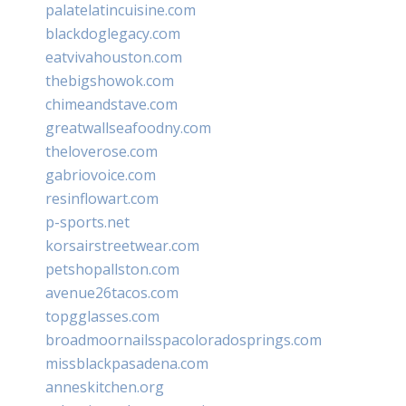
palatelatincuisine.com
blackdoglegacy.com
eatvivahouston.com
thebigshowok.com
chimeandstave.com
greatwallseafoodny.com
theloverose.com
gabriovoice.com
resinflowart.com
p-sports.net
korsairstreetwear.com
petshopallston.com
avenue26tacos.com
topgglasses.com
broadmoornailsspacoloradosprings.com
missblackpasadena.com
anneskitchen.org