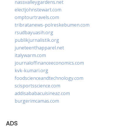
nassvalleygardens.net
electjohnstewart.com
omptourtravels.com
tribratanews-polreskebumen.com
rsudbayuasih.org
publikjurnalistik.org
juneteenthapparel.net
italywarm.com
journaloffinanceeconomics.com
kvk-kumari.org
foodscienceandtechnology.com
scisportsscience.com
addisababacuisineaz.com
burgerimcamas.com
ADS