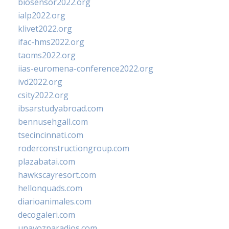
biosensor2022.org
ialp2022.org
klivet2022.org
ifac-hms2022.org
taoms2022.org
iias-euromena-conference2022.org
ivd2022.org
csity2022.org
ibsarstudyabroad.com
bennusehgall.com
tsecincinnati.com
roderconstructiongroup.com
plazabatai.com
hawkscayresort.com
hellonquads.com
diarioanimales.com
decogaleri.com
unavozparadios.com