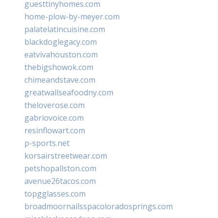
guesttinyhomes.com
home-plow-by-meyer.com
palatelatincuisine.com
blackdoglegacy.com
eatvivahouston.com
thebigshowok.com
chimeandstave.com
greatwallseafoodny.com
theloverose.com
gabriovoice.com
resinflowart.com
p-sports.net
korsairstreetwear.com
petshopallston.com
avenue26tacos.com
topgglasses.com
broadmoornailsspacoloradosprings.com