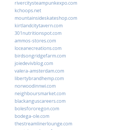
rivercitysteampunkexpo.com
kchoops.net
mountainsideskateshop.com
kirtlandcitytavern.com
301nutritionspot.com
ammos-stores.com
loceanecreations.com
birdsongridgefarm.com
joiedevivblog.com
valera-amsterdam.com
libertybrandhemp.com
norwoodinnwi.com
neighboursmarket.com
blackanguscareers.com
bolesfororegon.com
bodega-ole.com
thestreamlinerlounge.com