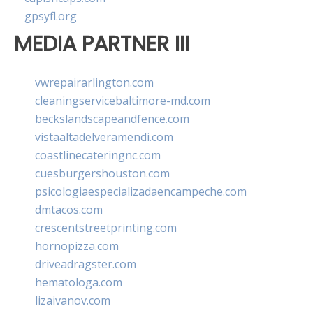
gpsyfl.org
MEDIA PARTNER III
vwrepairarlington.com
cleaningservicebaltimore-md.com
beckslandscapeandfence.com
vistaaltadelveramendi.com
coastlinecateringnc.com
cuesburgershouston.com
psicologiaespecializadaencampeche.com
dmtacos.com
crescentstreetprinting.com
hornopizza.com
driveadragster.com
hematologa.com
lizaivanov.com