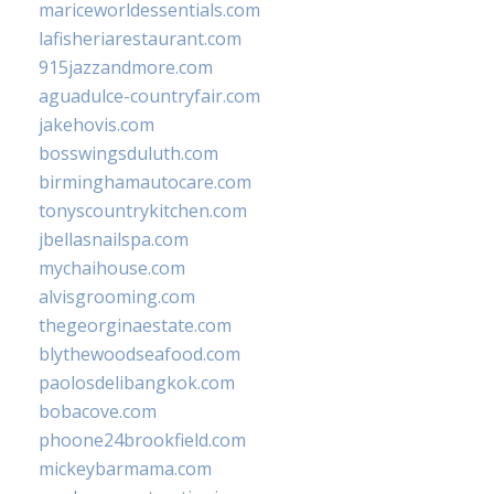
mariceworldessentials.com
lafisheriarestaurant.com
915jazzandmore.com
aguadulce-countryfair.com
jakehovis.com
bosswingsduluth.com
birminghamautocare.com
tonyscountrykitchen.com
jbellasnailspa.com
mychaihouse.com
alvisgrooming.com
thegeorginaestate.com
blythewoodseafood.com
paolosdelibangkok.com
bobacove.com
phoone24brookfield.com
mickeybarmama.com