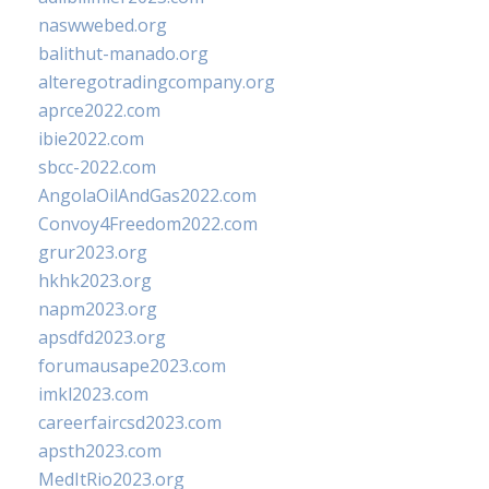
naswwebed.org
balithut-manado.org
alteregotradingcompany.org
aprce2022.com
ibie2022.com
sbcc-2022.com
AngolaOilAndGas2022.com
Convoy4Freedom2022.com
grur2023.org
hkhk2023.org
napm2023.org
apsdfd2023.org
forumausape2023.com
imkl2023.com
careerfaircsd2023.com
apsth2023.com
MedItRio2023.org