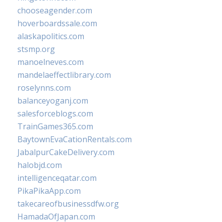
chooseagender.com
hoverboardssale.com
alaskapolitics.com
stsmp.org
manoelneves.com
mandelaeffectlibrary.com
roselynns.com
balanceyoganj.com
salesforceblogs.com
TrainGames365.com
BaytownEvaCationRentals.com
JabalpurCakeDelivery.com
halobjd.com
intelligenceqatar.com
PikaPikaApp.com
takecareofbusinessdfw.org
HamadaOfJapan.com