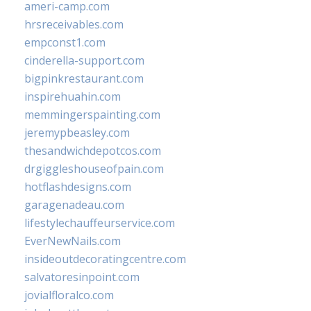
ameri-camp.com
hrsreceivables.com
empconst1.com
cinderella-support.com
bigpinkrestaurant.com
inspirehuahin.com
memmingerspainting.com
jeremypbeasley.com
thesandwichdepotcos.com
drgiggleshouseofpain.com
hotflashdesigns.com
garagenadeau.com
lifestylechauffeurservice.com
EverNewNails.com
insideoutdecoratingcentre.com
salvatoresinpoint.com
jovialfloralco.com