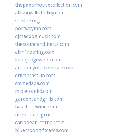
thepaperhousecollection.com
allisonwillisholley.com
solslite.org
portwayinn.com
djmaddogmusic.com
thesoundarchitects.com
allin1roofing.com
keepjudgewebb.com
anatomyofadventure.com
drivancastillo.com
cmmedspa.com
midletontkd.com
gardensandgrills.com
basilfoodwine.com
nikko-tochigi.net
caribbean-corner.com
bluemoongiftcards.com