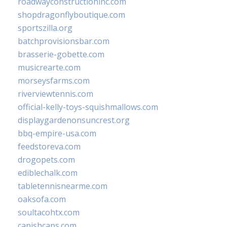
roadwayconstructioninc.com
shopdragonflyboutique.com
sportszilla.org
batchprovisionsbar.com
brasserie-gobette.com
musicrearte.com
morseysfarms.com
riverviewtennis.com
official-kelly-toys-squishmallows.com
displaygardenonsuncrest.org
bbq-empire-usa.com
feedstoreva.com
drogopets.com
ediblechalk.com
tabletennisnearme.com
oaksofa.com
soultacohtx.com
capishcaps.com