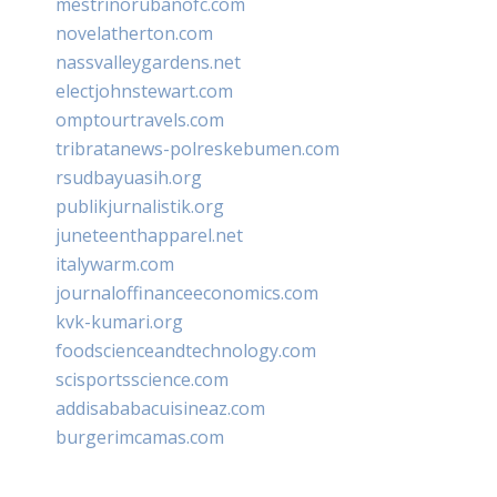
mestrinorubanofc.com
novelatherton.com
nassvalleygardens.net
electjohnstewart.com
omptourtravels.com
tribratanews-polreskebumen.com
rsudbayuasih.org
publikjurnalistik.org
juneteenthapparel.net
italywarm.com
journaloffinanceeconomics.com
kvk-kumari.org
foodscienceandtechnology.com
scisportsscience.com
addisababacuisineaz.com
burgerimcamas.com