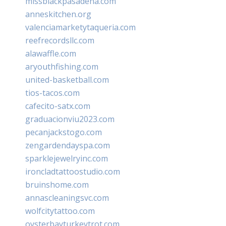
missblackpasadena.com
anneskitchen.org
valenciamarketytaqueria.com
reefrecordsllc.com
alawaffle.com
aryouthfishing.com
united-basketball.com
tios-tacos.com
cafecito-satx.com
graduacionviu2023.com
pecanjackstogo.com
zengardendayspa.com
sparklejewelryinc.com
ironcladtattoostudio.com
bruinshome.com
annascleaningsvc.com
wolfcitytattoo.com
oysterbayturkeytrot.com