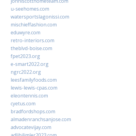
johnlscotthometeam.com
u-seehomes.com
watersportslagonissi.com
mischieffashion.com
eduwyre.com
retro-interiors.com
theblvd-boise.com
fpet2023.org
e-smart2022.org
ngrc2022.org
leesfamilyfoods.com
lewis-lewis-cpas.com
eleontennis.com
cyetus.com
bradfordshops.com
almadenranchsanjose.com
advocatevijay.com
adlibilimler2023.com