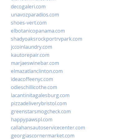
decogaleri.com
unavozparadios.com
shoes-vert.com
elbotanicopanama.com
shadyoaksrockportrvpark.com
jccoinlaundry.com
kautorepair.com
marjaeswinebar.com
elmazatlanclinton.com
ideacoffeenyc.com
odieschillicothe.com
lacantinitagalesburg.com
pizzadeliverybristol.com
greenstarsmogcheck.com
happypawspl.com
callahansautoservicecenter.com
georgiascornermarket.com