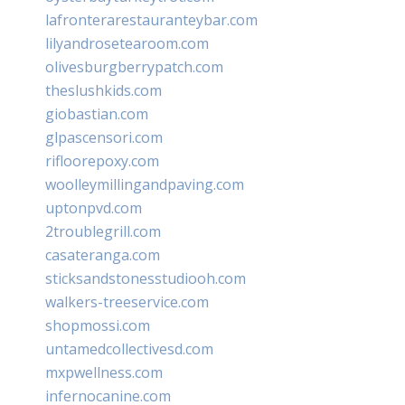
lafronterarestauranteybar.com
lilyandrosetearoom.com
olivesburgberrypatch.com
theslushkids.com
giobastian.com
glpascensori.com
rifloorepoxy.com
woolleymillingandpaving.com
uptonpvd.com
2troublegrill.com
casateranga.com
sticksandstonesstudiooh.com
walkers-treeservice.com
shopmossi.com
untamedcollectivesd.com
mxpwellness.com
infernocanine.com