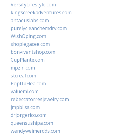
VersifyLifestyle.com
kingscreekadventures.com
antaeuslabs.com
purelycleanchemdry.com
WishOping.com
shoplegacee.com
bonvivantshop.com
CupPlante.com
mpzin.com
stcreal.com
PopUpFlea.com
valueml.com
rebeccatorresjewelry.com
jmpbliss.com
drjorgerico.com
queensushipa.com
wendyweimerdds.com