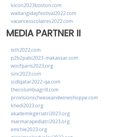
lcicon2023boston.com
waitangidayfestival2022.com
vacancesscolaires2022.com
MEDIA PARTNER II
isth2022.com
p2b2pabi2023-makassar.com
wocfparis2023.org
sinc2023.com
scdlqatar2022-qa.com
thecolumbiagrill.com
provisionscheeseandwineshoppe.com
khedi2023.org
akademikgeriatri2023.org
marmarapediatri2023.org
emchie2023.org