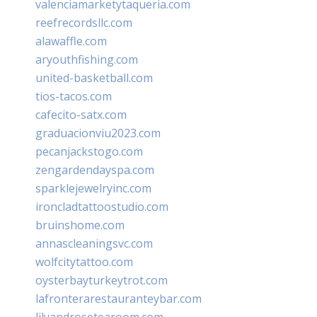
valenciamarketytaqueria.com
reefrecordsllc.com
alawaffle.com
aryouthfishing.com
united-basketball.com
tios-tacos.com
cafecito-satx.com
graduacionviu2023.com
pecanjackstogo.com
zengardendayspa.com
sparklejewelryinc.com
ironcladtattoostudio.com
bruinshome.com
annascleaningsvc.com
wolfcitytattoo.com
oysterbayturkeytrot.com
lafronterarestauranteybar.com
lilyandrosetearoom.com