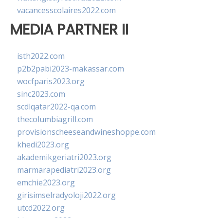
vacancesscolaires2022.com
MEDIA PARTNER II
isth2022.com
p2b2pabi2023-makassar.com
wocfparis2023.org
sinc2023.com
scdlqatar2022-qa.com
thecolumbiagrill.com
provisionscheeseandwineshoppe.com
khedi2023.org
akademikgeriatri2023.org
marmarapediatri2023.org
emchie2023.org
girisimselradyoloji2022.org
utcd2022.org