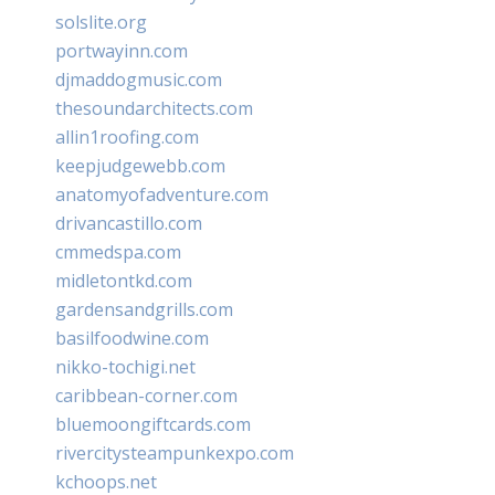
solslite.org
portwayinn.com
djmaddogmusic.com
thesoundarchitects.com
allin1roofing.com
keepjudgewebb.com
anatomyofadventure.com
drivancastillo.com
cmmedspa.com
midletontkd.com
gardensandgrills.com
basilfoodwine.com
nikko-tochigi.net
caribbean-corner.com
bluemoongiftcards.com
rivercitysteampunkexpo.com
kchoops.net