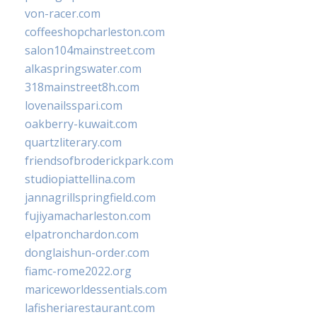
von-racer.com
coffeeshopcharleston.com
salon104mainstreet.com
alkaspringswater.com
318mainstreet8h.com
lovenailsspari.com
oakberry-kuwait.com
quartzliterary.com
friendsofbroderickpark.com
studiopiattellina.com
jannagrillspringfield.com
fujiyamacharleston.com
elpatronchardon.com
donglaishun-order.com
fiamc-rome2022.org
mariceworldessentials.com
lafisheriarestaurant.com