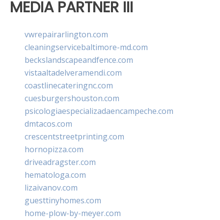
MEDIA PARTNER III
vwrepairarlington.com
cleaningservicebaltimore-md.com
beckslandscapeandfence.com
vistaaltadelveramendi.com
coastlinecateringnc.com
cuesburgershouston.com
psicologiaespecializadaencampeche.com
dmtacos.com
crescentstreetprinting.com
hornopizza.com
driveadragster.com
hematologa.com
lizaivanov.com
guesttinyhomes.com
home-plow-by-meyer.com