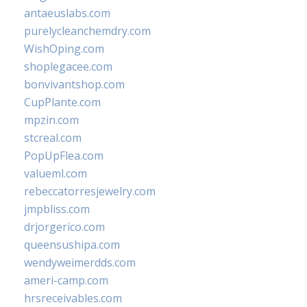
antaeuslabs.com
purelycleanchemdry.com
WishOping.com
shoplegacee.com
bonvivantshop.com
CupPlante.com
mpzin.com
stcreal.com
PopUpFlea.com
valueml.com
rebeccatorresjewelry.com
jmpbliss.com
drjorgerico.com
queensushipa.com
wendyweimerdds.com
ameri-camp.com
hrsreceivables.com