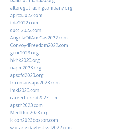
balithut-manado.org
alteregotradingcompany.org
aprce2022.com
ibie2022.com
sbcc-2022.com
AngolaOilAndGas2022.com
Convoy4Freedom2022.com
grur2023.org
hkhk2023.org
napm2023.org
apsdfd2023.org
forumausape2023.com
imkl2023.com
careerfaircsd2023.com
apsth2023.com
MedItRio2023.org
lcicon2023boston.com
waitangidayfestival2022.com