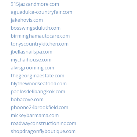
915jazzandmore.com
aguadulce-countryfair.com
jakehovis.com
bosswingsduluth.com
birminghamautocare.com
tonyscountrykitchen.com
jbellasnailspa.com
mychaihouse.com
alvisgrooming.com
thegeorginaestate.com
blythewoodseafood.com
paolosdelibangkok.com
bobacove.com
phoone24brookfield.com
mickeybarmama.com
roadwayconstructioninc.com
shopdragonflyboutique.com