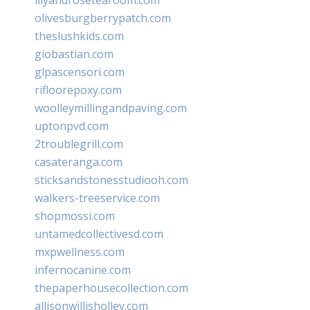
olivesburgberrypatch.com
theslushkids.com
giobastian.com
glpascensori.com
rifloorepoxy.com
woolleymillingandpaving.com
uptonpvd.com
2troublegrill.com
casateranga.com
sticksandstonesstudiooh.com
walkers-treeservice.com
shopmossi.com
untamedcollectivesd.com
mxpwellness.com
infernocanine.com
thepaperhousecollection.com
allisonwillisholley.com