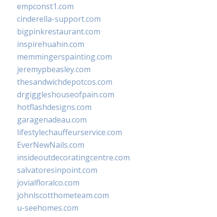
empconst1.com
cinderella-support.com
bigpinkrestaurant.com
inspirehuahin.com
memmingerspainting.com
jeremypbeasley.com
thesandwichdepotcos.com
drgiggleshouseofpain.com
hotflashdesigns.com
garagenadeau.com
lifestylechauffeurservice.com
EverNewNails.com
insideoutdecoratingcentre.com
salvatoresinpoint.com
jovialfloralco.com
johnlscotthometeam.com
u-seehomes.com