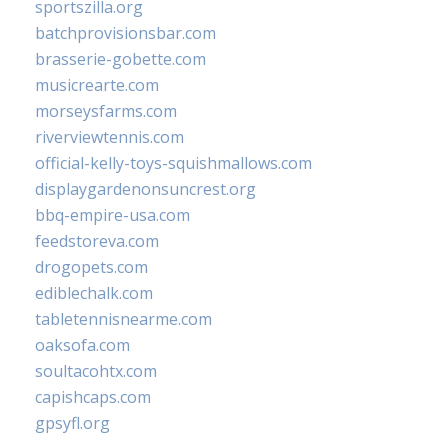
sportszilla.org
batchprovisionsbar.com
brasserie-gobette.com
musicrearte.com
morseysfarms.com
riverviewtennis.com
official-kelly-toys-squishmallows.com
displaygardenonsuncrest.org
bbq-empire-usa.com
feedstoreva.com
drogopets.com
ediblechalk.com
tabletennisnearme.com
oaksofa.com
soultacohtx.com
capishcaps.com
gpsyfl.org