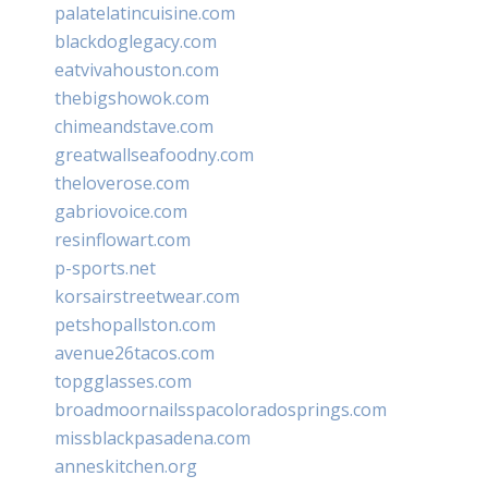
palatelatincuisine.com
blackdoglegacy.com
eatvivahouston.com
thebigshowok.com
chimeandstave.com
greatwallseafoodny.com
theloverose.com
gabriovoice.com
resinflowart.com
p-sports.net
korsairstreetwear.com
petshopallston.com
avenue26tacos.com
topgglasses.com
broadmoornailsspacoloradosprings.com
missblackpasadena.com
anneskitchen.org