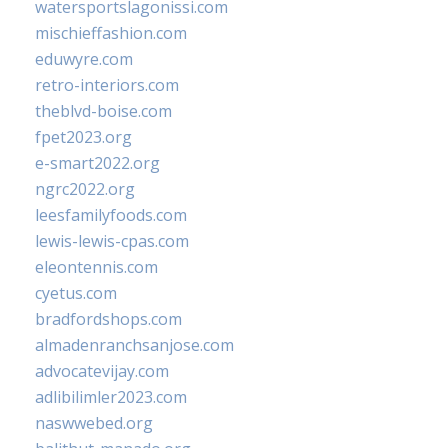
watersportslagonissi.com
mischieffashion.com
eduwyre.com
retro-interiors.com
theblvd-boise.com
fpet2023.org
e-smart2022.org
ngrc2022.org
leesfamilyfoods.com
lewis-lewis-cpas.com
eleontennis.com
cyetus.com
bradfordshops.com
almadenranchsanjose.com
advocatevijay.com
adlibilimler2023.com
naswwebed.org