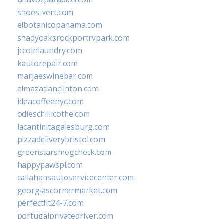
shoes-vert.com
elbotanicopanama.com
shadyoaksrockportrvpark.com
jccoinlaundry.com
kautorepair.com
marjaeswinebar.com
elmazatlanclinton.com
ideacoffeenyc.com
odieschillicothe.com
lacantinitagalesburg.com
pizzadeliverybristol.com
greenstarsmogcheck.com
happypawspl.com
callahansautoservicecenter.com
georgiascornermarket.com
perfectfit24-7.com
portugalprivatedriver.com