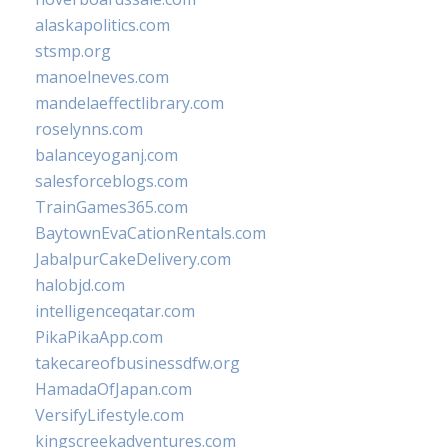
alaskapolitics.com
stsmp.org
manoelneves.com
mandelaeffectlibrary.com
roselynns.com
balanceyoganj.com
salesforceblogs.com
TrainGames365.com
BaytownEvaCationRentals.com
JabalpurCakeDelivery.com
halobjd.com
intelligenceqatar.com
PikaPikaApp.com
takecareofbusinessdfw.org
HamadaOfJapan.com
VersifyLifestyle.com
kingscreekadventures.com