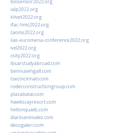
biosensor2022.org
ialp2022.org
klivet2022.org
ifac-hms2022.org
taoms2022.org
iias-euromena-conference2022.org
ivd2022.org
csity2022.org
ibsarstudyabroad.com
bennusehgall.com
tsecincinnati.com
roderconstructiongroup.com
plazabatai.com
hawkscayresort.com
hellonquads.com
diarioanimales.com
decogaleri.com
unavozparadios.com