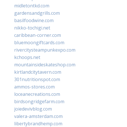
midletontkd.com
gardensandgrills.com
basilfoodwine.com
nikko-tochigi.net
caribbean-corner.com
bluemoongiftcards.com
rivercitysteampunkexpo.com
kchoops.net
mountainsideskateshop.com
kirtlandcitytavern.com
301nutritionspot.com
ammos-stores.com
loceanecreations.com
birdsongridgefarm.com
joiedevivblog.com
valera-amsterdam.com
libertybrandhemp.com