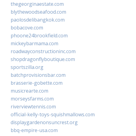
thegeorginaestate.com
blythewoodseafood.com
paolosdelibangkok.com
bobacove.com
phoone24brookfield.com
mickeybarmama.com
roadwayconstructioninc.com
shopdragonflyboutique.com
sportszilla.org
batchprovisionsbar.com
brasserie-gobette.com
musicrearte.com
morseysfarms.com
riverviewtennis.com
official-kelly-toys-squishmallows.com
displaygardenonsuncrest.org
bbq-empire-usa.com