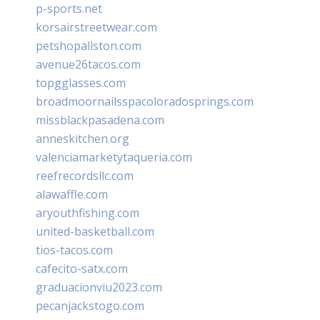
p-sports.net
korsairstreetwear.com
petshopallston.com
avenue26tacos.com
topgglasses.com
broadmoornailsspacoloradosprings.com
missblackpasadena.com
anneskitchen.org
valenciamarketytaqueria.com
reefrecordsllc.com
alawaffle.com
aryouthfishing.com
united-basketball.com
tios-tacos.com
cafecito-satx.com
graduacionviu2023.com
pecanjackstogo.com