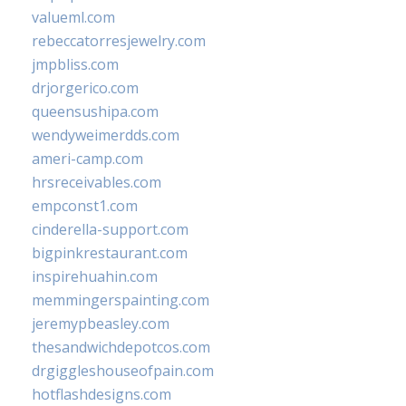
valueml.com
rebeccatorresjewelry.com
jmpbliss.com
drjorgerico.com
queensushipa.com
wendyweimerdds.com
ameri-camp.com
hrsreceivables.com
empconst1.com
cinderella-support.com
bigpinkrestaurant.com
inspirehuahin.com
memmingerspainting.com
jeremypbeasley.com
thesandwichdepotcos.com
drgiggleshouseofpain.com
hotflashdesigns.com