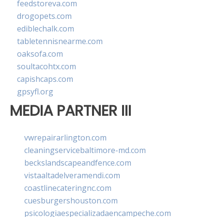
feedstoreva.com
drogopets.com
ediblechalk.com
tabletennisnearme.com
oaksofa.com
soultacohtx.com
capishcaps.com
gpsyfl.org
MEDIA PARTNER III
vwrepairarlington.com
cleaningservicebaltimore-md.com
beckslandscapeandfence.com
vistaaltadelveramendi.com
coastlinecateringnc.com
cuesburgershouston.com
psicologiaespecializadaencampeche.com