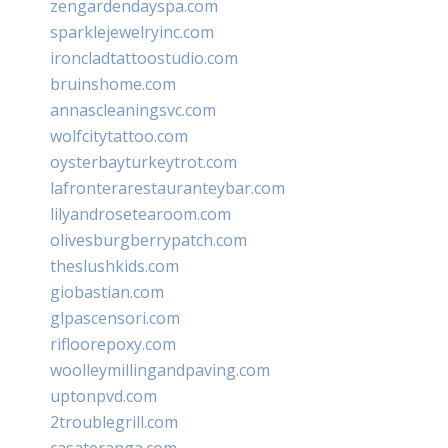
zengardendayspa.com
sparklejewelryinc.com
ironcladtattoostudio.com
bruinshome.com
annascleaningsvc.com
wolfcitytattoo.com
oysterbayturkeytrot.com
lafronterarestauranteybar.com
lilyandrosetearoom.com
olivesburgberrypatch.com
theslushkids.com
giobastian.com
glpascensori.com
rifloorepoxy.com
woolleymillingandpaving.com
uptonpvd.com
2troublegrill.com
casateranga.com