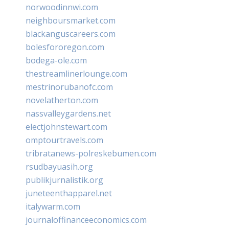
norwoodinnwi.com
neighboursmarket.com
blackanguscareers.com
bolesfororegon.com
bodega-ole.com
thestreamlinerlounge.com
mestrinorubanofc.com
novelatherton.com
nassvalleygardens.net
electjohnstewart.com
omptourtravels.com
tribratanews-polreskebumen.com
rsudbayuasih.org
publikjurnalistik.org
juneteenthapparel.net
italywarm.com
journaloffinanceeconomics.com