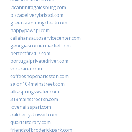
lacantinitagalesburg.com
pizzadeliverybristol.com
greenstarsmogcheck.com
happypawspl.com
callahansautoservicecenter.com
georgiascornermarket.com
perfectfit24-7.com
portugalprivatedriver.com
von-racer.com
coffeeshopcharleston.com
salon104mainstreet.com
alkaspringswater.com
318mainstreet8h.com
lovenailsspari.com
oakberry-kuwait.com
quartzliterary.com
friendsofbroderickpark.com