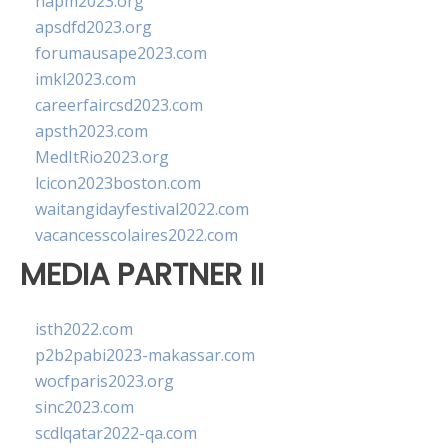
napm2023.org
apsdfd2023.org
forumausape2023.com
imkl2023.com
careerfaircsd2023.com
apsth2023.com
MedItRio2023.org
lcicon2023boston.com
waitangidayfestival2022.com
vacancesscolaires2022.com
MEDIA PARTNER II
isth2022.com
p2b2pabi2023-makassar.com
wocfparis2023.org
sinc2023.com
scdlqatar2022-qa.com