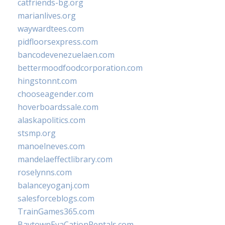
catfriends-bg.org
marianlives.org
waywardtees.com
pidfloorsexpress.com
bancodevenezuelaen.com
bettermoodfoodcorporation.com
hingstonnt.com
chooseagender.com
hoverboardssale.com
alaskapolitics.com
stsmp.org
manoelneves.com
mandelaeffectlibrary.com
roselynns.com
balanceyoganj.com
salesforceblogs.com
TrainGames365.com
BaytownEvaCationRentals.com