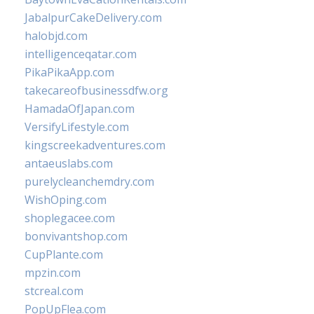
JabalpurCakeDelivery.com
halobjd.com
intelligenceqatar.com
PikaPikaApp.com
takecareofbusinessdfw.org
HamadaOfJapan.com
VersifyLifestyle.com
kingscreekadventures.com
antaeuslabs.com
purelycleanchemdry.com
WishOping.com
shoplegacee.com
bonvivantshop.com
CupPlante.com
mpzin.com
stcreal.com
PopUpFlea.com