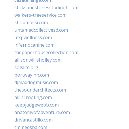
sticksandstonesstudiooh.com
walkers-treeservice.com
shopmossi.com
untamedcollectivesd.com
mxpwellness.com
infernocanine.com
thepaperhousecollection.com
allisonwillisholley.com
solslite.org
portwayinn.com
djmaddogmusic.com
thesoundarchitects.com
allin1roofing.com
keepjudgewebb.com
anatomyofadventure.com
drivancastillo.com
cmmedspa.com