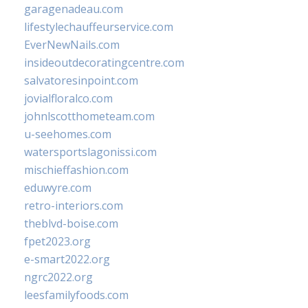
garagenadeau.com
lifestylechauffeurservice.com
EverNewNails.com
insideoutdecoratingcentre.com
salvatoresinpoint.com
jovialfloralco.com
johnlscotthometeam.com
u-seehomes.com
watersportslagonissi.com
mischieffashion.com
eduwyre.com
retro-interiors.com
theblvd-boise.com
fpet2023.org
e-smart2022.org
ngrc2022.org
leesfamilyfoods.com