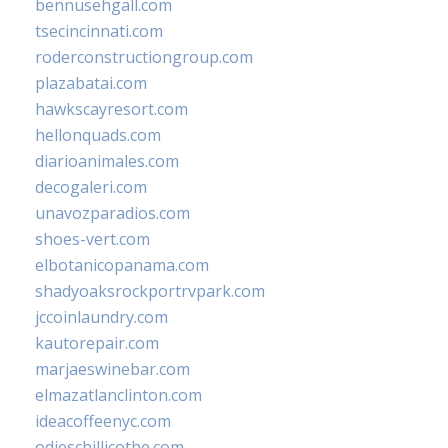
bennusehgall.com
tsecincinnati.com
roderconstructiongroup.com
plazabatai.com
hawkscayresort.com
hellonquads.com
diarioanimales.com
decogaleri.com
unavozparadios.com
shoes-vert.com
elbotanicopanama.com
shadyoaksrockportrvpark.com
jccoinlaundry.com
kautorepair.com
marjaeswinebar.com
elmazatlanclinton.com
ideacoffeenyc.com
odieschillicothe.com