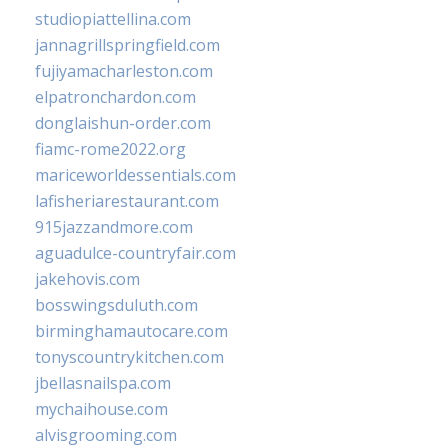
studiopiattellina.com
jannagrillspringfield.com
fujiyamacharleston.com
elpatronchardon.com
donglaishun-order.com
fiamc-rome2022.org
mariceworldessentials.com
lafisheriarestaurant.com
915jazzandmore.com
aguadulce-countryfair.com
jakehovis.com
bosswingsduluth.com
birminghamautocare.com
tonyscountrykitchen.com
jbellasnailspa.com
mychaihouse.com
alvisgrooming.com