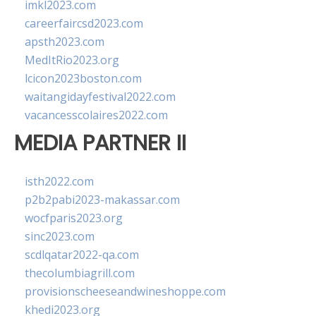
imkl2023.com
careerfaircsd2023.com
apsth2023.com
MedItRio2023.org
lcicon2023boston.com
waitangidayfestival2022.com
vacancesscolaires2022.com
MEDIA PARTNER II
isth2022.com
p2b2pabi2023-makassar.com
wocfparis2023.org
sinc2023.com
scdlqatar2022-qa.com
thecolumbiagrill.com
provisionscheeseandwineshoppe.com
khedi2023.org