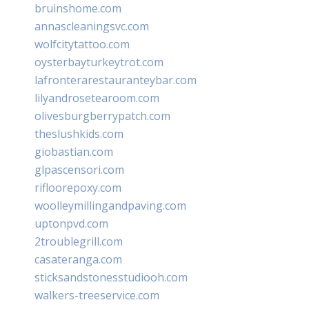
bruinshome.com
annascleaningsvc.com
wolfcitytattoo.com
oysterbayturkeytrot.com
lafronterarestauranteybar.com
lilyandrosetearoom.com
olivesburgberrypatch.com
theslushkids.com
giobastian.com
glpascensori.com
rifloorepoxy.com
woolleymillingandpaving.com
uptonpvd.com
2troublegrill.com
casateranga.com
sticksandstonesstudiooh.com
walkers-treeservice.com