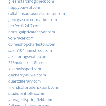
greenstarsmogcheck.com
happypawspl.com
callahansautoservicecenter.com
georgiascornermarket.com
perfectfit24-7.com
portugalprivatedriver.com
von-racer.com
coffeeshopcharleston.com
salon104mainstreet.com
alkaspringswater.com
318mainstreet8h.com
lovenailsspari.com
oakberry-kuwait.com
quartzliterary.com
friendsofbroderickpark.com
studiopiattellina.com
jannagrillspringfield.com
fujiyamacharleston.com