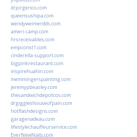
drjorgerico.com
queensushipa.com
wendyweimerdds.com
ameri-camp.com
hrsreceivables.com
empconst1.com
cinderella-support.com
bigpinkrestaurant.com
inspirehuahin.com
memmingerspainting.com
jeremypbeasley.com
thesandwichdepotcos.com
drgiggleshouseofpain.com
hotflashdesigns.com
garagenadeau.com
lifestylechauffeurservice.com
EverNewNails.com