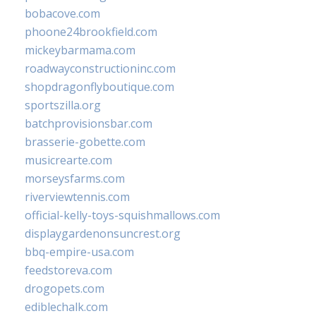
bobacove.com
phoone24brookfield.com
mickeybarmama.com
roadwayconstructioninc.com
shopdragonflyboutique.com
sportszilla.org
batchprovisionsbar.com
brasserie-gobette.com
musicrearte.com
morseysfarms.com
riverviewtennis.com
official-kelly-toys-squishmallows.com
displaygardenonsuncrest.org
bbq-empire-usa.com
feedstoreva.com
drogopets.com
ediblechalk.com