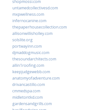
shopmossi.com
untamedcollectivesd.com
mxpwellness.com
infernocanine.com
thepaperhousecollection.com
allisonwillisholley.com
solslite.org
portwayinn.com
djmaddogmusic.com
thesoundarchitects.com
allin1roofing.com
keepjudgewebb.com
anatomyofadventure.com
drivancastillo.com
cmmedspa.com
midletontkd.com
gardensandgrills.com
basilfoodwine.com