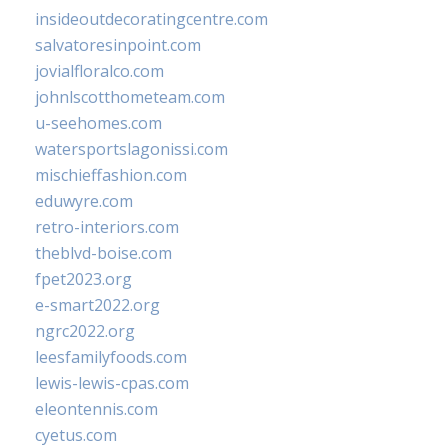
insideoutdecoratingcentre.com
salvatoresinpoint.com
jovialfloralco.com
johnlscotthometeam.com
u-seehomes.com
watersportslagonissi.com
mischieffashion.com
eduwyre.com
retro-interiors.com
theblvd-boise.com
fpet2023.org
e-smart2022.org
ngrc2022.org
leesfamilyfoods.com
lewis-lewis-cpas.com
eleontennis.com
cyetus.com