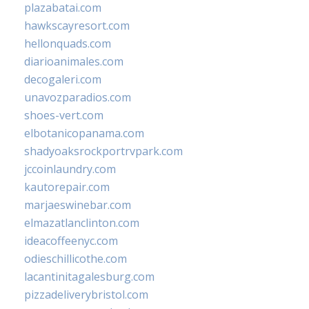
plazabatai.com
hawkscayresort.com
hellonquads.com
diarioanimales.com
decogaleri.com
unavozparadios.com
shoes-vert.com
elbotanicopanama.com
shadyoaksrockportrvpark.com
jccoinlaundry.com
kautorepair.com
marjaeswinebar.com
elmazatlanclinton.com
ideacoffeenyc.com
odieschillicothe.com
lacantinitagalesburg.com
pizzadeliverybristol.com