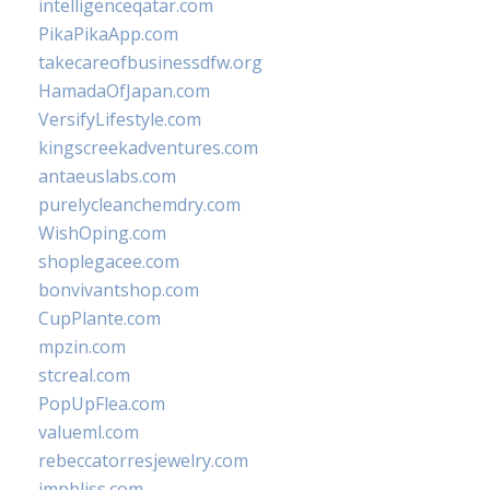
intelligenceqatar.com
PikaPikaApp.com
takecareofbusinessdfw.org
HamadaOfJapan.com
VersifyLifestyle.com
kingscreekadventures.com
antaeuslabs.com
purelycleanchemdry.com
WishOping.com
shoplegacee.com
bonvivantshop.com
CupPlante.com
mpzin.com
stcreal.com
PopUpFlea.com
valueml.com
rebeccatorresjewelry.com
jmpbliss.com