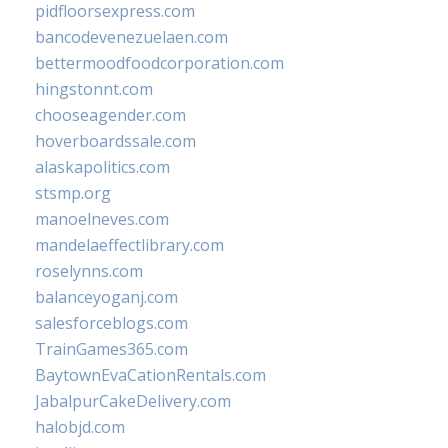
pidfloorsexpress.com
bancodevenezuelaen.com
bettermoodfoodcorporation.com
hingstonnt.com
chooseagender.com
hoverboardssale.com
alaskapolitics.com
stsmp.org
manoelneves.com
mandelaeffectlibrary.com
roselynns.com
balanceyoganj.com
salesforceblogs.com
TrainGames365.com
BaytownEvaCationRentals.com
JabalpurCakeDelivery.com
halobjd.com