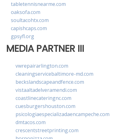
tabletennisnearme.com
oaksofa.com
soultacohtx.com
capishcaps.com
gpsyfl.org
MEDIA PARTNER III
vwrepairarlington.com
cleaningservicebaltimore-md.com
beckslandscapeandfence.com
vistaaltadelveramendi.com
coastlinecateringnc.com
cuesburgershouston.com
psicologiaespecializadaencampeche.com
dmtacos.com
crescentstreetprinting.com
hornopizza.com