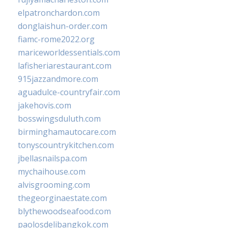
elpatronchardon.com
donglaishun-order.com
fiamc-rome2022.org
mariceworldessentials.com
lafisheriarestaurant.com
915jazzandmore.com
aguadulce-countryfair.com
jakehovis.com
bosswingsduluth.com
birminghamautocare.com
tonyscountrykitchen.com
jbellasnailspa.com
mychaihouse.com
alvisgrooming.com
thegeorginaestate.com
blythewoodseafood.com
paolosdelibangkok.com