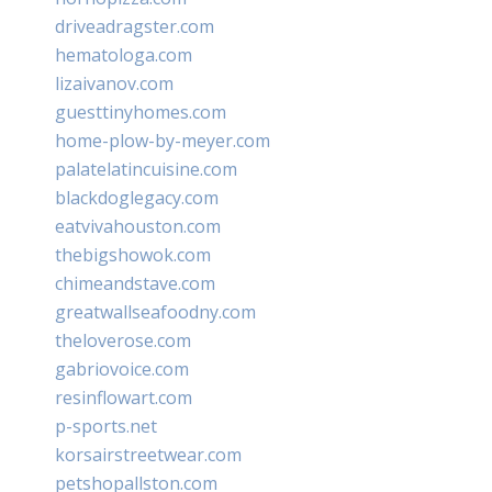
driveadragster.com
hematologa.com
lizaivanov.com
guesttinyhomes.com
home-plow-by-meyer.com
palatelatincuisine.com
blackdoglegacy.com
eatvivahouston.com
thebigshowok.com
chimeandstave.com
greatwallseafoodny.com
theloverose.com
gabriovoice.com
resinflowart.com
p-sports.net
korsairstreetwear.com
petshopallston.com