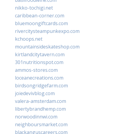
nikko-tochigi.net
caribbean-corner.com
bluemoongiftcards.com
rivercitysteampunkexpo.com
kchoops.net
mountainsideskateshop.com
kirtlandcitytavern.com
301nutritionspot.com
ammos-stores.com
loceanecreations.com
birdsongridgefarm.com
joiedevivblog.com
valera-amsterdam.com
libertybrandhemp.com
norwoodinnwi.com
neighboursmarket.com
blackanguscareers.com