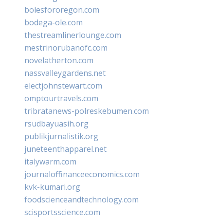
bolesfororegon.com
bodega-ole.com
thestreamlinerlounge.com
mestrinorubanofc.com
novelatherton.com
nassvalleygardens.net
electjohnstewart.com
omptourtravels.com
tribratanews-polreskebumen.com
rsudbayuasih.org
publikjurnalistik.org
juneteenthapparel.net
italywarm.com
journaloffinanceeconomics.com
kvk-kumari.org
foodscienceandtechnology.com
scisportsscience.com