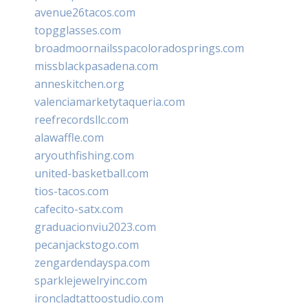
avenue26tacos.com
topgglasses.com
broadmoornailsspacoloradosprings.com
missblackpasadena.com
anneskitchen.org
valenciamarketytaqueria.com
reefrecordsllc.com
alawaffle.com
aryouthfishing.com
united-basketball.com
tios-tacos.com
cafecito-satx.com
graduacionviu2023.com
pecanjackstogo.com
zengardendayspa.com
sparklejewelryinc.com
ironcladtattoostudio.com