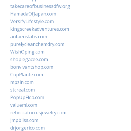
takecareofbusinessdfw.org
HamadaOfJapan.com
VersifyLifestyle.com
kingscreekadventures.com
antaeuslabs.com
purelycleanchemdry.com
WishOping.com
shoplegacee.com
bonvivantshop.com
CupPlante.com
mpzin.com
stcreal.com
PopUpFlea.com
valueml.com
rebeccatorresjewelry.com
jmpbliss.com
drjorgerico.com