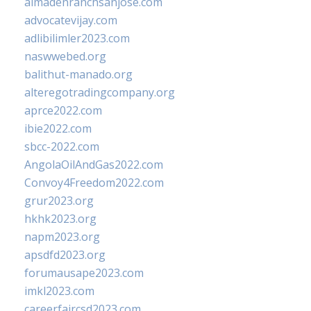
almadenranchsanjose.com
advocatevijay.com
adlibilimler2023.com
naswwebed.org
balithut-manado.org
alteregotradingcompany.org
aprce2022.com
ibie2022.com
sbcc-2022.com
AngolaOilAndGas2022.com
Convoy4Freedom2022.com
grur2023.org
hkhk2023.org
napm2023.org
apsdfd2023.org
forumausape2023.com
imkl2023.com
careerfaircsd2023.com