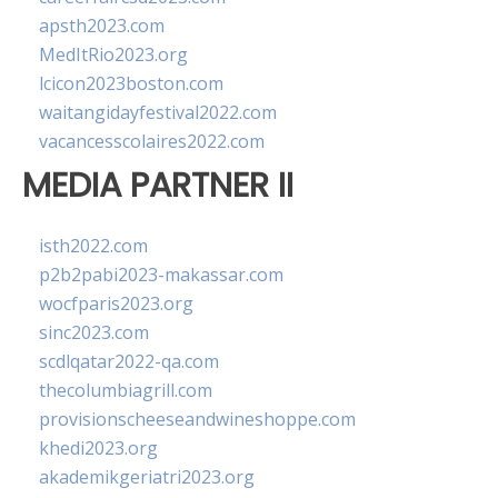
apsth2023.com
MedItRio2023.org
lcicon2023boston.com
waitangidayfestival2022.com
vacancesscolaires2022.com
MEDIA PARTNER II
isth2022.com
p2b2pabi2023-makassar.com
wocfparis2023.org
sinc2023.com
scdlqatar2022-qa.com
thecolumbiagrill.com
provisionscheeseandwineshoppe.com
khedi2023.org
akademikgeriatri2023.org