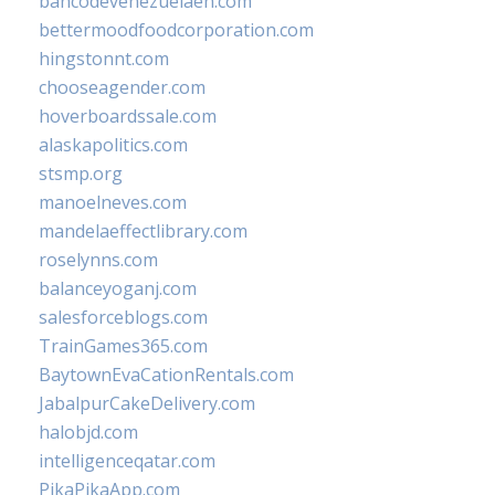
bancodevenezuelaen.com
bettermoodfoodcorporation.com
hingstonnt.com
chooseagender.com
hoverboardssale.com
alaskapolitics.com
stsmp.org
manoelneves.com
mandelaeffectlibrary.com
roselynns.com
balanceyoganj.com
salesforceblogs.com
TrainGames365.com
BaytownEvaCationRentals.com
JabalpurCakeDelivery.com
halobjd.com
intelligenceqatar.com
PikaPikaApp.com