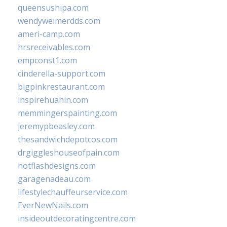
queensushipa.com
wendyweimerdds.com
ameri-camp.com
hrsreceivables.com
empconst1.com
cinderella-support.com
bigpinkrestaurant.com
inspirehuahin.com
memmingerspainting.com
jeremypbeasley.com
thesandwichdepotcos.com
drgiggleshouseofpain.com
hotflashdesigns.com
garagenadeau.com
lifestylechauffeurservice.com
EverNewNails.com
insideoutdecoratingcentre.com