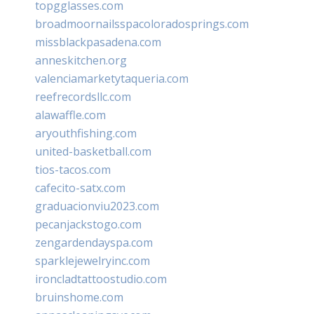
topgglasses.com
broadmoornailsspacoloradosprings.com
missblackpasadena.com
anneskitchen.org
valenciamarketytaqueria.com
reefrecordsllc.com
alawaffle.com
aryouthfishing.com
united-basketball.com
tios-tacos.com
cafecito-satx.com
graduacionviu2023.com
pecanjackstogo.com
zengardendayspa.com
sparklejewelryinc.com
ironcladtattoostudio.com
bruinshome.com