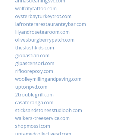
annascleaningsvc.com
wolfcitytattoo.com
oysterbayturkeytrot.com
lafronterarestauranteybar.com
lilyandrosetearoom.com
olivesburgberrypatch.com
theslushkids.com
giobastian.com
glpascensori.com
rifloorepoxy.com
woolleymillingandpaving.com
uptonpvd.com
2troublegrill.com
casateranga.com
sticksandstonesstudiooh.com
walkers-treeservice.com
shopmossi.com
untamedcollectivesd.com