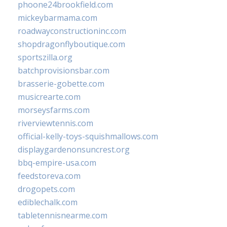
phoone24brookfield.com
mickeybarmama.com
roadwayconstructioninc.com
shopdragonflyboutique.com
sportszilla.org
batchprovisionsbar.com
brasserie-gobette.com
musicrearte.com
morseysfarms.com
riverviewtennis.com
official-kelly-toys-squishmallows.com
displaygardenonsuncrest.org
bbq-empire-usa.com
feedstoreva.com
drogopets.com
ediblechalk.com
tabletennisnearme.com