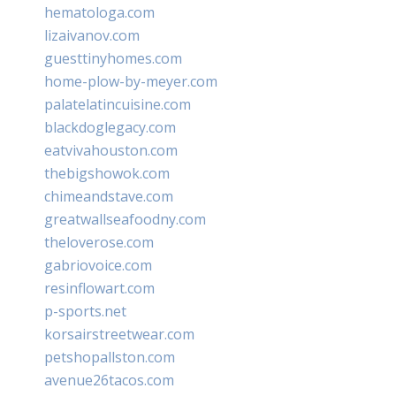
hematologa.com
lizaivanov.com
guesttinyhomes.com
home-plow-by-meyer.com
palatelatincuisine.com
blackdoglegacy.com
eatvivahouston.com
thebigshowok.com
chimeandstave.com
greatwallseafoodny.com
theloverose.com
gabriovoice.com
resinflowart.com
p-sports.net
korsairstreetwear.com
petshopallston.com
avenue26tacos.com