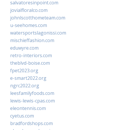
salvatoresinpoint.com
jovialfloralco.com
johnlscotthometeam.com
u-seehomes.com
watersportslagonissi.com
mischieffashion.com
eduwyre.com
retro-interiors.com
theblvd-boise.com
fpet2023.org
e-smart2022.org
ngrc2022.org
leesfamilyfoods.com
lewis-lewis-cpas.com
eleontennis.com
cyetus.com
bradfordshops.com