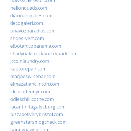
hawkscayresort.com
hellonquads.com
diarioanimales.com
decogaleri.com
unavozparadios.com
shoes-vert.com
elbotanicopanama.com
shadyoaksrockportrvpark.com
jccoinlaundry.com
kautorepair.com
marjaeswinebar.com
elmazatlanclinton.com
ideacoffeenyc.com
odieschillicothe.com
lacantinitagalesburg.com
pizzadeliverybristol.com
greenstarsmogcheck.com
happypawspl.com