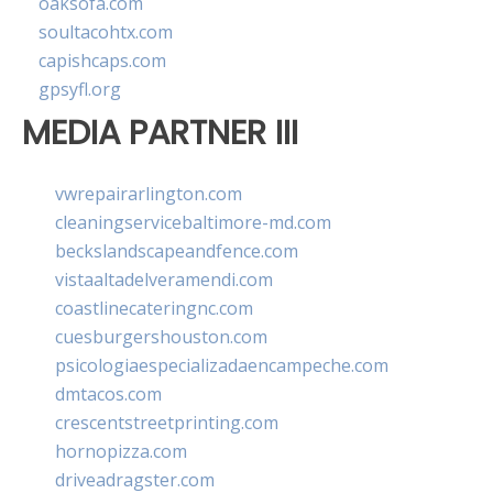
oaksofa.com
soultacohtx.com
capishcaps.com
gpsyfl.org
MEDIA PARTNER III
vwrepairarlington.com
cleaningservicebaltimore-md.com
beckslandscapeandfence.com
vistaaltadelveramendi.com
coastlinecateringnc.com
cuesburgershouston.com
psicologiaespecializadaencampeche.com
dmtacos.com
crescentstreetprinting.com
hornopizza.com
driveadragster.com