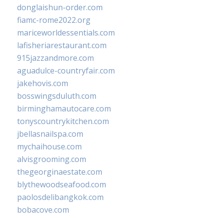
donglaishun-order.com
fiamc-rome2022.org
mariceworldessentials.com
lafisheriarestaurant.com
915jazzandmore.com
aguadulce-countryfair.com
jakehovis.com
bosswingsduluth.com
birminghamautocare.com
tonyscountrykitchen.com
jbellasnailspa.com
mychaihouse.com
alvisgrooming.com
thegeorginaestate.com
blythewoodseafood.com
paolosdelibangkok.com
bobacove.com