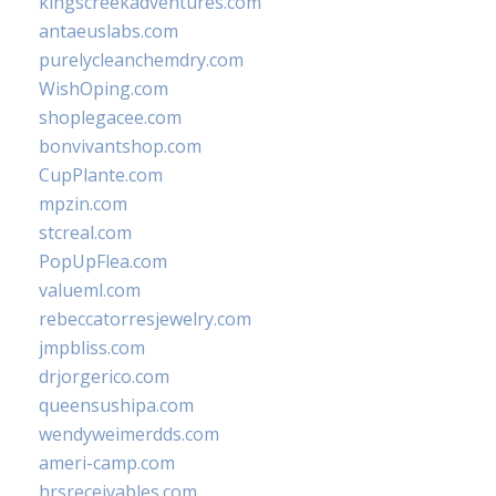
kingscreekadventures.com
antaeuslabs.com
purelycleanchemdry.com
WishOping.com
shoplegacee.com
bonvivantshop.com
CupPlante.com
mpzin.com
stcreal.com
PopUpFlea.com
valueml.com
rebeccatorresjewelry.com
jmpbliss.com
drjorgerico.com
queensushipa.com
wendyweimerdds.com
ameri-camp.com
hrsreceivables.com