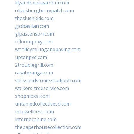
lilyandrosetearoom.com
olivesburgberrypatch.com
theslushkids.com
giobastian.com
glpascensori.com
rifloorepoxy.com
woolleymillingandpaving.com
uptonpvd.com
2troublegrill.com
casateranga.com
sticksandstonesstudiooh.com
walkers-treeservice.com
shopmossi.com
untamedcollectivesd.com
mxpwellness.com
infernocanine.com
thepaperhousecollection.com