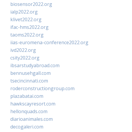
biosensor2022.org
ialp2022.org
klivet2022.org
ifac-hms2022.org
taoms2022.org
iias-euromena-conference2022.org
ivd2022.org
csity2022.org
ibsarstudyabroad.com
bennusehgall.com
tsecincinnati.com
roderconstructiongroup.com
plazabatai.com
hawkscayresort.com
hellonquads.com
diarioanimales.com
decogaleri.com