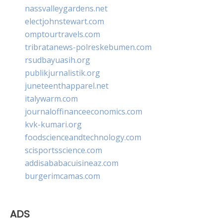
nassvalleygardens.net
electjohnstewart.com
omptourtravels.com
tribratanews-polreskebumen.com
rsudbayuasih.org
publikjurnalistik.org
juneteenthapparel.net
italywarm.com
journaloffinanceeconomics.com
kvk-kumari.org
foodscienceandtechnology.com
scisportsscience.com
addisababacuisineaz.com
burgerimcamas.com
ADS