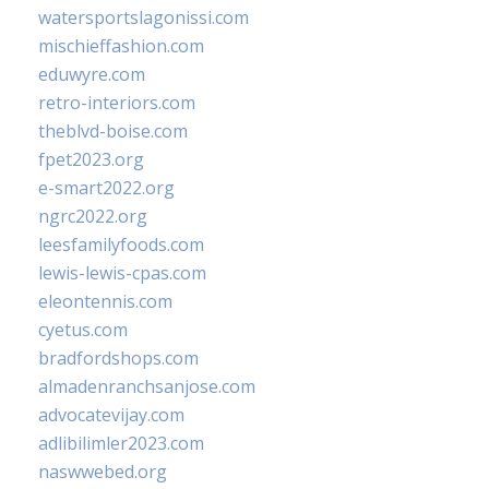
watersportslagonissi.com
mischieffashion.com
eduwyre.com
retro-interiors.com
theblvd-boise.com
fpet2023.org
e-smart2022.org
ngrc2022.org
leesfamilyfoods.com
lewis-lewis-cpas.com
eleontennis.com
cyetus.com
bradfordshops.com
almadenranchsanjose.com
advocatevijay.com
adlibilimler2023.com
naswwebed.org