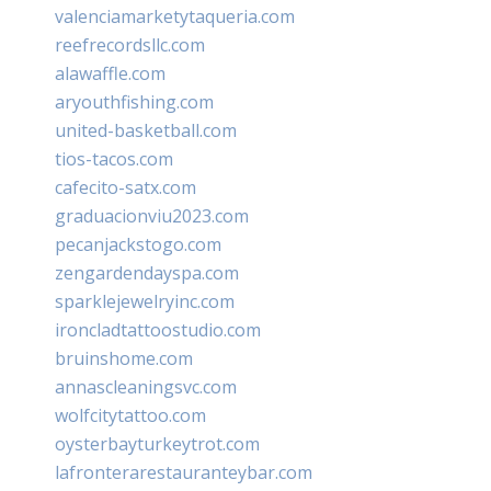
valenciamarketytaqueria.com
reefrecordsllc.com
alawaffle.com
aryouthfishing.com
united-basketball.com
tios-tacos.com
cafecito-satx.com
graduacionviu2023.com
pecanjackstogo.com
zengardendayspa.com
sparklejewelryinc.com
ironcladtattoostudio.com
bruinshome.com
annascleaningsvc.com
wolfcitytattoo.com
oysterbayturkeytrot.com
lafronterarestauranteybar.com