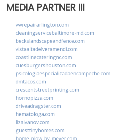
MEDIA PARTNER III
vwrepairarlington.com
cleaningservicebaltimore-md.com
beckslandscapeandfence.com
vistaaltadelveramendi.com
coastlinecateringnc.com
cuesburgershouston.com
psicologiaespecializadaencampeche.com
dmtacos.com
crescentstreetprinting.com
hornopizza.com
driveadragster.com
hematologa.com
lizaivanov.com
guesttinyhomes.com
home-plow-by-meyer.com