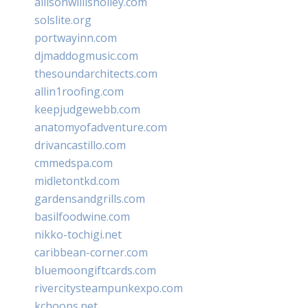
allisonwillisholley.com
solslite.org
portwayinn.com
djmaddogmusic.com
thesoundarchitects.com
allin1roofing.com
keepjudgewebb.com
anatomyofadventure.com
drivancastillo.com
cmmedspa.com
midletontkd.com
gardensandgrills.com
basilfoodwine.com
nikko-tochigi.net
caribbean-corner.com
bluemoongiftcards.com
rivercitysteampunkexpo.com
kchoops.net