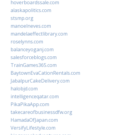
hoverboardssale.com
alaskapolitics.com
stsmp.org
manoelneves.com
mandelaeffectlibrary.com
roselynns.com
balanceyoganj.com
salesforceblogs.com
TrainGames365.com
BaytownEvaCationRentals.com
JabalpurCakeDelivery.com
halobjd.com
intelligenceqatar.com
PikaPikaApp.com
takecareofbusinessdfw.org
HamadaOfJapan.com
VersifyLifestyle.com