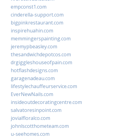
empconst1.com
cinderella-support.com
bigpinkrestaurant.com
inspirehuahin.com
memmingerspainting.com
jeremypbeasley.com
thesandwichdepotcos.com
drgiggleshouseofpain.com
hotflashdesigns.com
garagenadeau.com
lifestylechauffeurservice.com
EverNewNails.com
insideoutdecoratingcentre.com
salvatoresinpoint.com
jovialfloralco.com
johnlscotthometeam.com
u-seehomes.com