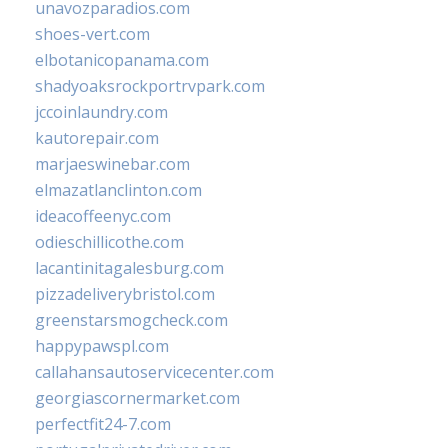
unavozparadios.com
shoes-vert.com
elbotanicopanama.com
shadyoaksrockportrvpark.com
jccoinlaundry.com
kautorepair.com
marjaeswinebar.com
elmazatlanclinton.com
ideacoffeenyc.com
odieschillicothe.com
lacantinitagalesburg.com
pizzadeliverybristol.com
greenstarsmogcheck.com
happypawspl.com
callahansautoservicecenter.com
georgiascornermarket.com
perfectfit24-7.com