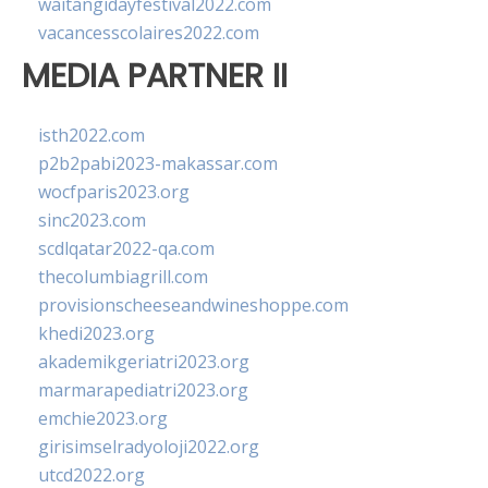
waitangidayfestival2022.com
vacancesscolaires2022.com
MEDIA PARTNER II
isth2022.com
p2b2pabi2023-makassar.com
wocfparis2023.org
sinc2023.com
scdlqatar2022-qa.com
thecolumbiagrill.com
provisionscheeseandwineshoppe.com
khedi2023.org
akademikgeriatri2023.org
marmarapediatri2023.org
emchie2023.org
girisimselradyoloji2022.org
utcd2022.org