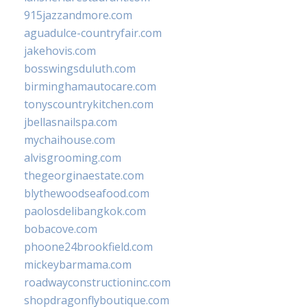
915jazzandmore.com
aguadulce-countryfair.com
jakehovis.com
bosswingsduluth.com
birminghamautocare.com
tonyscountrykitchen.com
jbellasnailspa.com
mychaihouse.com
alvisgrooming.com
thegeorginaestate.com
blythewoodseafood.com
paolosdelibangkok.com
bobacove.com
phoone24brookfield.com
mickeybarmama.com
roadwayconstructioninc.com
shopdragonflyboutique.com