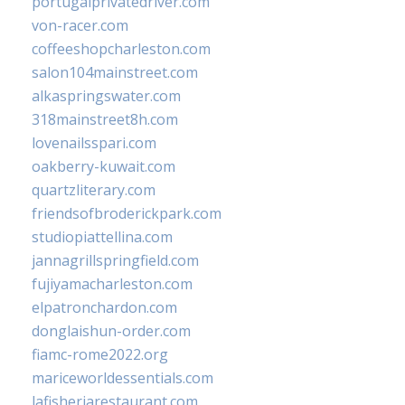
portugalprivatedriver.com
von-racer.com
coffeeshopcharleston.com
salon104mainstreet.com
alkaspringswater.com
318mainstreet8h.com
lovenailsspari.com
oakberry-kuwait.com
quartzliterary.com
friendsofbroderickpark.com
studiopiattellina.com
jannagrillspringfield.com
fujiyamacharleston.com
elpatronchardon.com
donglaishun-order.com
fiamc-rome2022.org
mariceworldessentials.com
lafisheriarestaurant.com