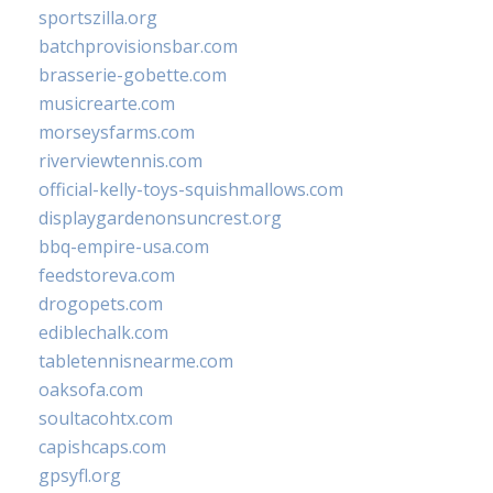
sportszilla.org
batchprovisionsbar.com
brasserie-gobette.com
musicrearte.com
morseysfarms.com
riverviewtennis.com
official-kelly-toys-squishmallows.com
displaygardenonsuncrest.org
bbq-empire-usa.com
feedstoreva.com
drogopets.com
ediblechalk.com
tabletennisnearme.com
oaksofa.com
soultacohtx.com
capishcaps.com
gpsyfl.org