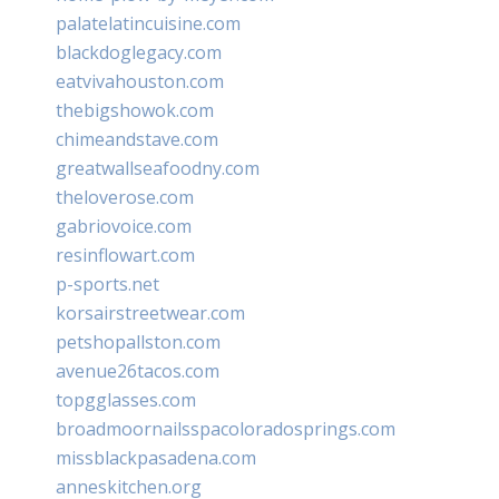
palatelatincuisine.com
blackdoglegacy.com
eatvivahouston.com
thebigshowok.com
chimeandstave.com
greatwallseafoodny.com
theloverose.com
gabriovoice.com
resinflowart.com
p-sports.net
korsairstreetwear.com
petshopallston.com
avenue26tacos.com
topgglasses.com
broadmoornailsspacoloradosprings.com
missblackpasadena.com
anneskitchen.org