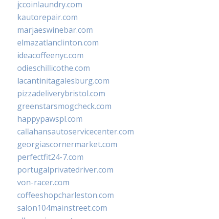
jccoinlaundry.com
kautorepair.com
marjaeswinebar.com
elmazatlanclinton.com
ideacoffeenyc.com
odieschillicothe.com
lacantinitagalesburg.com
pizzadeliverybristol.com
greenstarsmogcheck.com
happypawspl.com
callahansautoservicecenter.com
georgiascornermarket.com
perfectfit24-7.com
portugalprivatedriver.com
von-racer.com
coffeeshopcharleston.com
salon104mainstreet.com