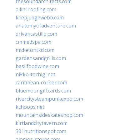
thesoundarchitects.com
allin1roofing.com
keepjudgewebb.com
anatomyofadventure.com
drivancastillo.com
cmmedspa.com
midletontkd.com
gardensandgrills.com
basilfoodwine.com
nikko-tochigi.net
caribbean-corner.com
bluemoongiftcards.com
rivercitysteampunkexpo.com
kchoops.net
mountainsideskateshop.com
kirtlandcitytavern.com
301nutritionspot.com
ammos-stores.com