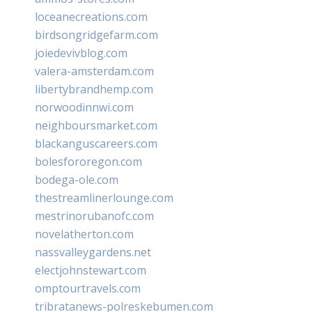
loceanecreations.com
birdsongridgefarm.com
joiedevivblog.com
valera-amsterdam.com
libertybrandhemp.com
norwoodinnwi.com
neighboursmarket.com
blackanguscareers.com
bolesfororegon.com
bodega-ole.com
thestreamlinerlounge.com
mestrinorubanofc.com
novelatherton.com
nassvalleygardens.net
electjohnstewart.com
omptourtravels.com
tribratanews-polreskebumen.com