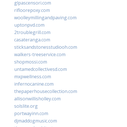
glpascensori.com
rifloorepoxy.com
woolleymillingandpaving.com
uptonpvd.com
2troublegrill.com
casateranga.com
sticksandstonesstudiooh.com
walkers-treeservice.com
shopmossi.com
untamedcollectivesd.com
mxpwellness.com
infernocanine.com
thepaperhousecollection.com
allisonwillisholley.com
solslite.org
portwayinn.com
djmaddogmusic.com