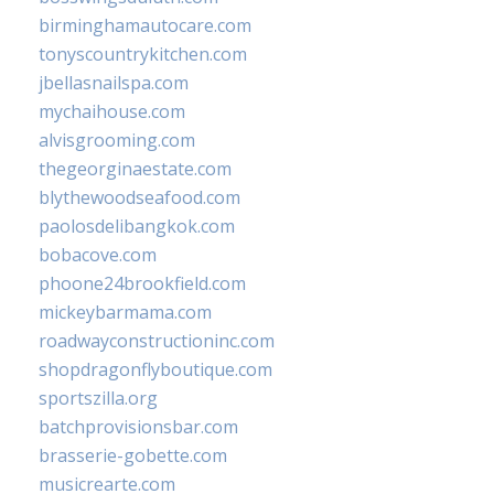
birminghamautocare.com
tonyscountrykitchen.com
jbellasnailspa.com
mychaihouse.com
alvisgrooming.com
thegeorginaestate.com
blythewoodseafood.com
paolosdelibangkok.com
bobacove.com
phoone24brookfield.com
mickeybarmama.com
roadwayconstructioninc.com
shopdragonflyboutique.com
sportszilla.org
batchprovisionsbar.com
brasserie-gobette.com
musicrearte.com