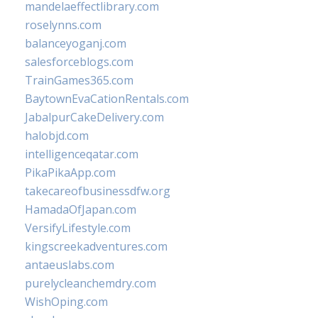
mandelaeffectlibrary.com
roselynns.com
balanceyoganj.com
salesforceblogs.com
TrainGames365.com
BaytownEvaCationRentals.com
JabalpurCakeDelivery.com
halobjd.com
intelligenceqatar.com
PikaPikaApp.com
takecareofbusinessdfw.org
HamadaOfJapan.com
VersifyLifestyle.com
kingscreekadventures.com
antaeuslabs.com
purelycleanchemdry.com
WishOping.com