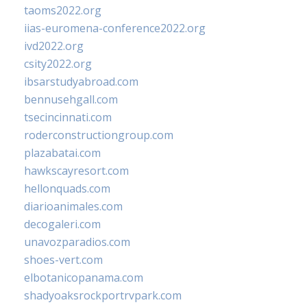
taoms2022.org
iias-euromena-conference2022.org
ivd2022.org
csity2022.org
ibsarstudyabroad.com
bennusehgall.com
tsecincinnati.com
roderconstructiongroup.com
plazabatai.com
hawkscayresort.com
hellonquads.com
diarioanimales.com
decogaleri.com
unavozparadios.com
shoes-vert.com
elbotanicopanama.com
shadyoaksrockportrvpark.com