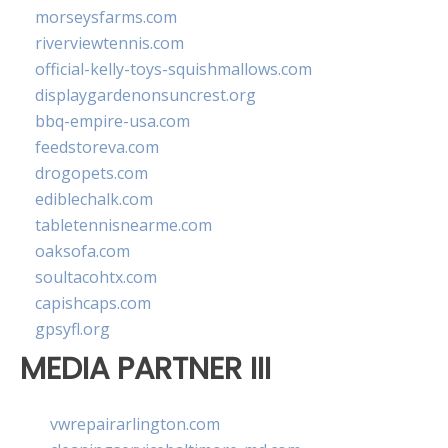
morseysfarms.com
riverviewtennis.com
official-kelly-toys-squishmallows.com
displaygardenonsuncrest.org
bbq-empire-usa.com
feedstoreva.com
drogopets.com
ediblechalk.com
tabletennisnearme.com
oaksofa.com
soultacohtx.com
capishcaps.com
gpsyfl.org
MEDIA PARTNER III
vwrepairarlington.com