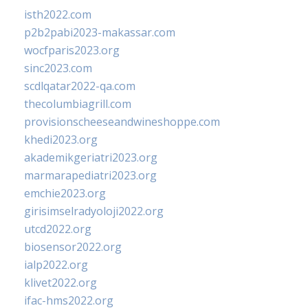
isth2022.com
p2b2pabi2023-makassar.com
wocfparis2023.org
sinc2023.com
scdlqatar2022-qa.com
thecolumbiagrill.com
provisionscheeseandwineshoppe.com
khedi2023.org
akademikgeriatri2023.org
marmarapediatri2023.org
emchie2023.org
girisimselradyoloji2022.org
utcd2022.org
biosensor2022.org
ialp2022.org
klivet2022.org
ifac-hms2022.org