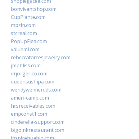
shoplegacee.com
bonvivantshop.com
CupPlante.com
mpzin.com
stcreal.com
PopUpFlea.com
valueml.com
rebeccatorresjewelry.com
jmpbliss.com
drjorgerico.com
queensushipa.com
wendyweimerdds.com
ameri-camp.com
hrsreceivables.com
empconst1.com
cinderella-support.com
bigpinkrestaurant.com
inspirehuahin.com