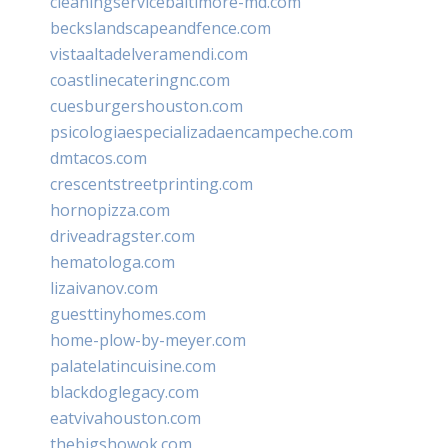
cleaningservicebaltimore-md.com
beckslandscapeandfence.com
vistaaltadelveramendi.com
coastlinecateringnc.com
cuesburgershouston.com
psicologiaespecializadaencampeche.com
dmtacos.com
crescentstreetprinting.com
hornopizza.com
driveadragster.com
hematologa.com
lizaivanov.com
guesttinyhomes.com
home-plow-by-meyer.com
palatelatincuisine.com
blackdoglegacy.com
eatvivahouston.com
thebigshowok.com