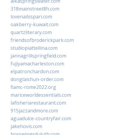
alkaspringswater.com
318mainstreet8h.com
lovenailsspari.com
oakberry-kuwait.com
quartzliterary.com
friendsofbroderickpark.com
studiopiattellina.com
jannagrillspringfield.com
fujiyamacharleston.com
elpatronchardon.com
donglaishun-order.com
fiamc-rome2022.org
mariceworldessentials.com
lafisheriarestaurant.com
915jazzandmore.com
aguadulce-countryfair.com
jakehovis.com
bosswingsduluth.com