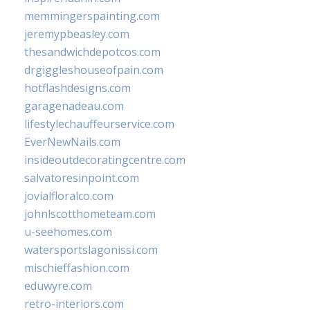
memmingerspainting.com
jeremypbeasley.com
thesandwichdepotcos.com
drgiggleshouseofpain.com
hotflashdesigns.com
garagenadeau.com
lifestylechauffeurservice.com
EverNewNails.com
insideoutdecoratingcentre.com
salvatoresinpoint.com
jovialfloralco.com
johnlscotthometeam.com
u-seehomes.com
watersportslagonissi.com
mischieffashion.com
eduwyre.com
retro-interiors.com