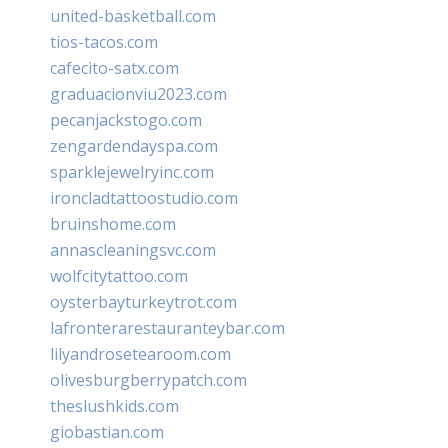
united-basketball.com
tios-tacos.com
cafecito-satx.com
graduacionviu2023.com
pecanjackstogo.com
zengardendayspa.com
sparklejewelryinc.com
ironcladtattoostudio.com
bruinshome.com
annascleaningsvc.com
wolfcitytattoo.com
oysterbayturkeytrot.com
lafronterarestauranteybar.com
lilyandrosetearoom.com
olivesburgberrypatch.com
theslushkids.com
giobastian.com