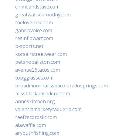
chimeandstave.com
greatwallseafoodny.com
theloverose.com
gabriovoice.com
resinflowart.com
p-sports.net
korsairstreetwear.com
petshopallston.com
avenue26tacos.com
topgglasses.com
broadmoornailsspacoloradosprings.com
missblackpasadena.com
anneskitchen.org
valenciamarketytaqueria.com
reefrecordsllc.com
alawaffle.com
aryouthfishing.com