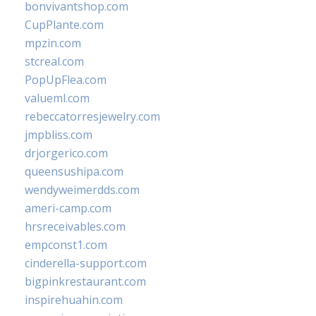
bonvivantshop.com
CupPlante.com
mpzin.com
stcreal.com
PopUpFlea.com
valueml.com
rebeccatorresjewelry.com
jmpbliss.com
drjorgerico.com
queensushipa.com
wendyweimerdds.com
ameri-camp.com
hrsreceivables.com
empconst1.com
cinderella-support.com
bigpinkrestaurant.com
inspirehuahin.com