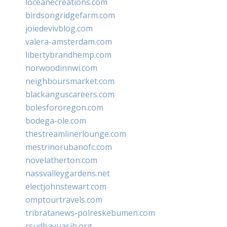
loceanecreations.com
birdsongridgefarm.com
joiedevivblog.com
valera-amsterdam.com
libertybrandhemp.com
norwoodinnwi.com
neighboursmarket.com
blackanguscareers.com
bolesfororegon.com
bodega-ole.com
thestreamlinerlounge.com
mestrinorubanofc.com
novelatherton.com
nassvalleygardens.net
electjohnstewart.com
omptourtravels.com
tribratanews-polreskebumen.com
rsudbayuasih.org