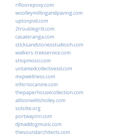
rifloorepoxy.com
woolleymillingandpaving.com
uptonpvd.com
2troublegrill.com
casateranga.com
sticksandstonesstudiooh.com
walkers-treeservice.com
shopmossi.com
untamedcollectivesd.com
mxpwellness.com
infernocanine.com
thepaperhousecollection.com
allisonwillisholley.com
solslite.org
portwayinn.com
djmaddogmusic.com
thesoundarchitects.com