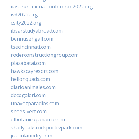
iias-euromena-conference2022.org
ivd2022.org
csity2022.org
ibsarstudyabroad.com
bennusehgall.com
tsecincinnati.com
roderconstructiongroup.com
plazabatai.com
hawkscayresort.com
hellonquads.com
diarioanimales.com
decogaleri.com
unavozparadios.com
shoes-vert.com
elbotanicopanama.com
shadyoaksrockportrvpark.com
jccoinlaundry.com