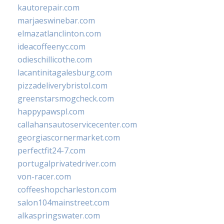
kautorepair.com
marjaeswinebar.com
elmazatlanclinton.com
ideacoffeenyc.com
odieschillicothe.com
lacantinitagalesburg.com
pizzadeliverybristol.com
greenstarsmogcheck.com
happypawspl.com
callahansautoservicecenter.com
georgiascornermarket.com
perfectfit24-7.com
portugalprivatedriver.com
von-racer.com
coffeeshopcharleston.com
salon104mainstreet.com
alkaspringswater.com