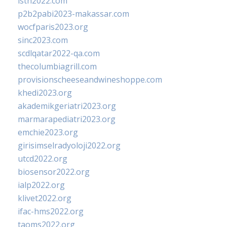
isth2022.com
p2b2pabi2023-makassar.com
wocfparis2023.org
sinc2023.com
scdlqatar2022-qa.com
thecolumbiagrill.com
provisionscheeseandwineshoppe.com
khedi2023.org
akademikgeriatri2023.org
marmarapediatri2023.org
emchie2023.org
girisimselradyoloji2022.org
utcd2022.org
biosensor2022.org
ialp2022.org
klivet2022.org
ifac-hms2022.org
taoms2022.org