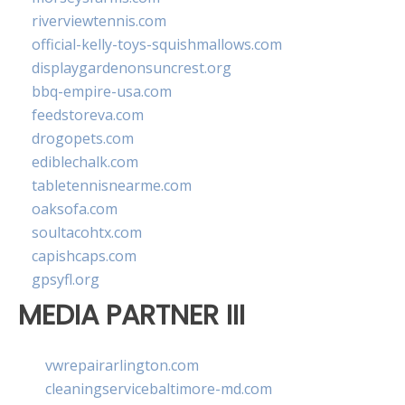
riverviewtennis.com
official-kelly-toys-squishmallows.com
displaygardenonsuncrest.org
bbq-empire-usa.com
feedstoreva.com
drogopets.com
ediblechalk.com
tabletennisnearme.com
oaksofa.com
soultacohtx.com
capishcaps.com
gpsyfl.org
MEDIA PARTNER III
vwrepairarlington.com
cleaningservicebaltimore-md.com