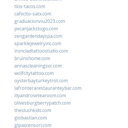
tios-tacos.com
cafecito-satx.com
graduacionviu2023.com
pecanjackstogo.com
zengardendayspa.com
sparklejewelryinc.com
ironcladtattoostudio.com
bruinshome.com
annascleaningsvc.com
wolfcitytattoo.com
oysterbayturkeytrot.com
lafronterarestauranteybar.com
lilyandrosetearoom.com
olivesburgberrypatch.com
theslushkids.com
giobastian.com
glpascensori.com