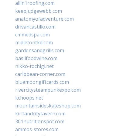
allin1roofing.com
keepjudgewebb.com
anatomyofadventure.com
drivancastillo.com
cmmedspa.com
midletontkd.com
gardensandgrills.com
basilfoodwine.com
nikko-tochigi.net
caribbean-corner.com
bluemoongiftcards.com
rivercitysteampunkexpo.com
kchoops.net
mountainsideskateshop.com
kirtlandcitytavern.com
301nutritionspot.com
ammos-stores.com