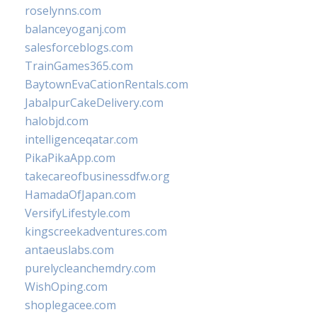
roselynns.com
balanceyoganj.com
salesforceblogs.com
TrainGames365.com
BaytownEvaCationRentals.com
JabalpurCakeDelivery.com
halobjd.com
intelligenceqatar.com
PikaPikaApp.com
takecareofbusinessdfw.org
HamadaOfJapan.com
VersifyLifestyle.com
kingscreekadventures.com
antaeuslabs.com
purelycleanchemdry.com
WishOping.com
shoplegacee.com