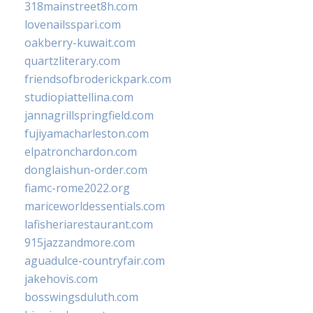
318mainstreet8h.com
lovenailsspari.com
oakberry-kuwait.com
quartzliterary.com
friendsofbroderickpark.com
studiopiattellina.com
jannagrillspringfield.com
fujiyamacharleston.com
elpatronchardon.com
donglaishun-order.com
fiamc-rome2022.org
mariceworldessentials.com
lafisheriarestaurant.com
915jazzandmore.com
aguadulce-countryfair.com
jakehovis.com
bosswingsduluth.com