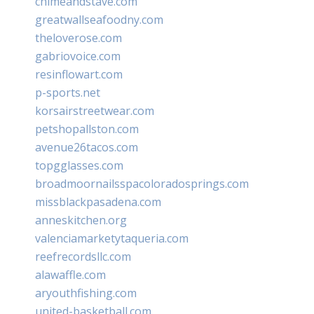
chimeandstave.com
greatwallseafoodny.com
theloverose.com
gabriovoice.com
resinflowart.com
p-sports.net
korsairstreetwear.com
petshopallston.com
avenue26tacos.com
topgglasses.com
broadmoornailsspacoloradosprings.com
missblackpasadena.com
anneskitchen.org
valenciamarketytaqueria.com
reefrecordsllc.com
alawaffle.com
aryouthfishing.com
united-basketball.com