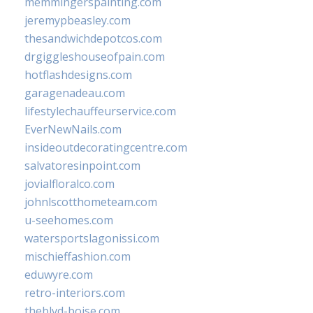
memmingerspainting.com
jeremypbeasley.com
thesandwichdepotcos.com
drgiggleshouseofpain.com
hotflashdesigns.com
garagenadeau.com
lifestylechauffeurservice.com
EverNewNails.com
insideoutdecoratingcentre.com
salvatoresinpoint.com
jovialfloralco.com
johnlscotthometeam.com
u-seehomes.com
watersportslagonissi.com
mischieffashion.com
eduwyre.com
retro-interiors.com
theblvd-boise.com