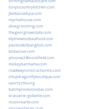
birminghamautocare.com
tonyscountrykitchen.com
jbellasnailspa.com
mychaihouse.com
alvisgrooming.com
thegeorginaestate.com
blythewoodseafood.com
paolosdelibangkok.com
bobacove.com
phoone24brookfield.com
mickeybarmama.com
roadwayconstructioninc.com
shopdragonflyboutique.com
sportszilla.org
batchprovisionsbar.com
brasserie-gobette.com
musicrearte.com
morseysfarms.com