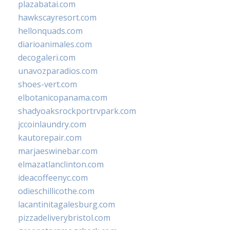
plazabatai.com
hawkscayresort.com
hellonquads.com
diarioanimales.com
decogaleri.com
unavozparadios.com
shoes-vert.com
elbotanicopanama.com
shadyoaksrockportrvpark.com
jccoinlaundry.com
kautorepair.com
marjaeswinebar.com
elmazatlanclinton.com
ideacoffeenyc.com
odieschillicothe.com
lacantinitagalesburg.com
pizzadeliverybristol.com