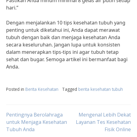
Pastikan Anda minum minimal 8 gelas air putih setiap
hari.”
Dengan menjalankan 10 tips kesehatan tubuh yang
penting untuk diketahui ini, Anda dapat merawat
tubuh dengan baik dan menjaga kesehatan Anda
secara keseluruhan. Jangan lupa untuk konsisten
dalam menerapkan tips-tips ini agar tubuh tetap
sehat dan bugar. Semoga artikel ini bermanfaat bagi
Anda.
Posted in
Berita Kesehatan
Tagged
berita kesehatan tubuh
Post
Pentingnya Berolahraga
Mengenal Lebih Dekat
untuk Menjaga Kesehatan
Layanan Tes Kesehatan
Tubuh Anda
Fisik Online
navigation