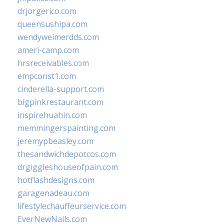
drjorgerico.com
queensushipa.com
wendyweimerdds.com
ameri-camp.com
hrsreceivables.com
empconst1.com
cinderella-support.com
bigpinkrestaurant.com
inspirehuahin.com
memmingerspainting.com
jeremypbeasley.com
thesandwichdepotcos.com
drgiggleshouseofpain.com
hotflashdesigns.com
garagenadeau.com
lifestylechauffeurservice.com
EverNewNails.com