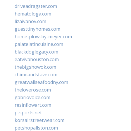
driveadragster.com
hematologa.com
lizaivanov.com
guesttinyhomes.com
home-plow-by-meyer.com
palatelatincuisine.com
blackdoglegacy.com
eatvivahouston.com
thebigshowok.com
chimeandstave.com
greatwallseafoodny.com
theloverose.com
gabriovoice.com
resinflowart.com
p-sports.net
korsairstreetwear.com
petshopallston.com