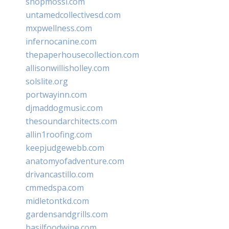
shopmossi.com
untamedcollectivesd.com
mxpwellness.com
infernocanine.com
thepaperhousecollection.com
allisonwillisholley.com
solslite.org
portwayinn.com
djmaddogmusic.com
thesoundarchitects.com
allin1roofing.com
keepjudgewebb.com
anatomyofadventure.com
drivancastillo.com
cmmedspa.com
midletontkd.com
gardensandgrills.com
basilfoodwine.com