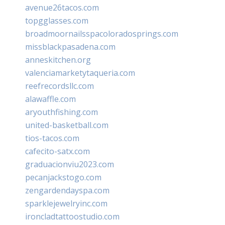
avenue26tacos.com
topgglasses.com
broadmoornailsspacoloradosprings.com
missblackpasadena.com
anneskitchen.org
valenciamarketytaqueria.com
reefrecordsllc.com
alawaffle.com
aryouthfishing.com
united-basketball.com
tios-tacos.com
cafecito-satx.com
graduacionviu2023.com
pecanjackstogo.com
zengardendayspa.com
sparklejewelryinc.com
ironcladtattoostudio.com