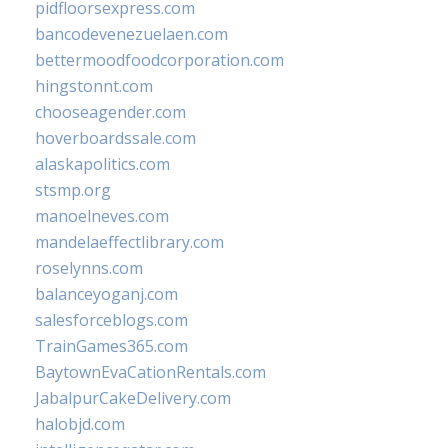
pidfloorsexpress.com
bancodevenezuelaen.com
bettermoodfoodcorporation.com
hingstonnt.com
chooseagender.com
hoverboardssale.com
alaskapolitics.com
stsmp.org
manoelneves.com
mandelaeffectlibrary.com
roselynns.com
balanceyoganj.com
salesforceblogs.com
TrainGames365.com
BaytownEvaCationRentals.com
JabalpurCakeDelivery.com
halobjd.com