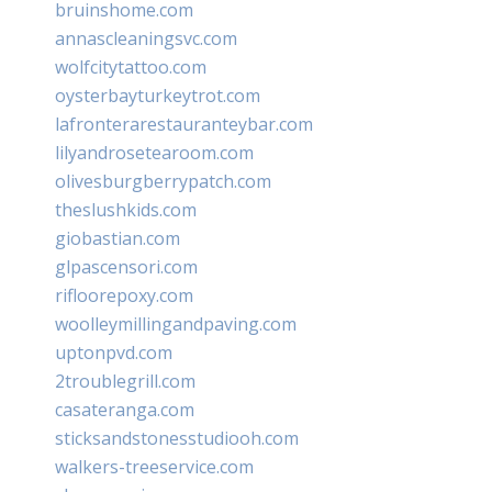
bruinshome.com
annascleaningsvc.com
wolfcitytattoo.com
oysterbayturkeytrot.com
lafronterarestauranteybar.com
lilyandrosetearoom.com
olivesburgberrypatch.com
theslushkids.com
giobastian.com
glpascensori.com
rifloorepoxy.com
woolleymillingandpaving.com
uptonpvd.com
2troublegrill.com
casateranga.com
sticksandstonesstudiooh.com
walkers-treeservice.com