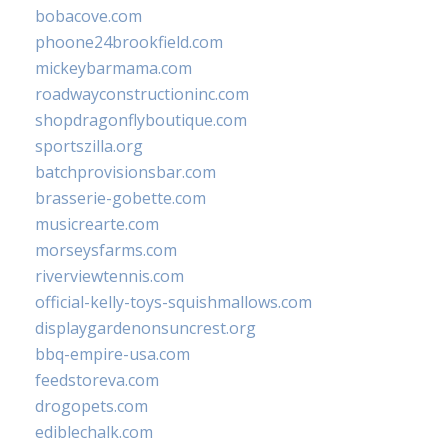
bobacove.com
phoone24brookfield.com
mickeybarmama.com
roadwayconstructioninc.com
shopdragonflyboutique.com
sportszilla.org
batchprovisionsbar.com
brasserie-gobette.com
musicrearte.com
morseysfarms.com
riverviewtennis.com
official-kelly-toys-squishmallows.com
displaygardenonsuncrest.org
bbq-empire-usa.com
feedstoreva.com
drogopets.com
ediblechalk.com