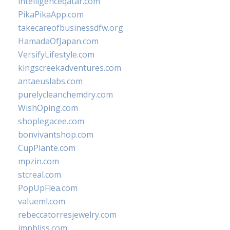
intelligenceqatar.com
PikaPikaApp.com
takecareofbusinessdfw.org
HamadaOfJapan.com
VersifyLifestyle.com
kingscreekadventures.com
antaeuslabs.com
purelycleanchemdry.com
WishOping.com
shoplegacee.com
bonvivantshop.com
CupPlante.com
mpzin.com
stcreal.com
PopUpFlea.com
valueml.com
rebeccatorresjewelry.com
jmpbliss.com