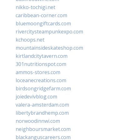
nikko-tochigi.net
caribbean-corner.com
bluemoongiftcards.com
rivercitysteampunkexpo.com
kchoops.net
mountainsideskateshop.com
kirtlandcitytavern.com
301nutritionspot.com
ammos-stores.com
loceanecreations.com
birdsongridgefarm.com
joiedevivblog.com
valera-amsterdam.com
libertybrandhemp.com
norwoodinnwi.com
neighboursmarket.com
blackanguscareers.com