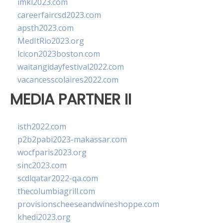
imkl2023.com
careerfaircsd2023.com
apsth2023.com
MedItRio2023.org
lcicon2023boston.com
waitangidayfestival2022.com
vacancesscolaires2022.com
MEDIA PARTNER II
isth2022.com
p2b2pabi2023-makassar.com
wocfparis2023.org
sinc2023.com
scdlqatar2022-qa.com
thecolumbiagrill.com
provisionscheeseandwineshoppe.com
khedi2023.org