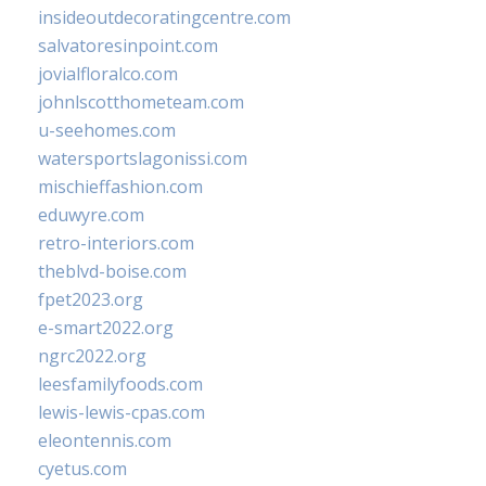
insideoutdecoratingcentre.com
salvatoresinpoint.com
jovialfloralco.com
johnlscotthometeam.com
u-seehomes.com
watersportslagonissi.com
mischieffashion.com
eduwyre.com
retro-interiors.com
theblvd-boise.com
fpet2023.org
e-smart2022.org
ngrc2022.org
leesfamilyfoods.com
lewis-lewis-cpas.com
eleontennis.com
cyetus.com