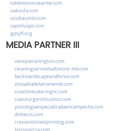
tabletennisnearme.com
oaksofa.com
soultacohtx.com
capishcaps.com
gpsyfl.org
MEDIA PARTNER III
vwrepairarlington.com
cleaningservicebaltimore-md.com
beckslandscapeandfence.com
vistaaltadelveramendi.com
coastlinecateringnc.com
cuesburgershouston.com
psicologiaespecializadaencampeche.com
dmtacos.com
crescentstreetprinting.com
hornopizza.com