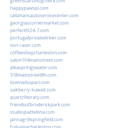
greenstarsmogcheck.com
happypawspl.com
callahansautoservicecenter.com
georgiascornermarket.com
perfectfit24-7.com
portugalprivatedriver.com
von-racer.com
coffeeshopcharleston.com
salon104mainstreet.com
alkaspringswater.com
318mainstreet8h.com
lovenailsspari.com
oakberry-kuwait.com
quartzliterary.com
friendsofbroderickpark.com
studiopiattellina.com
jannagrillspringfield.com
fujiyamacharleston.com