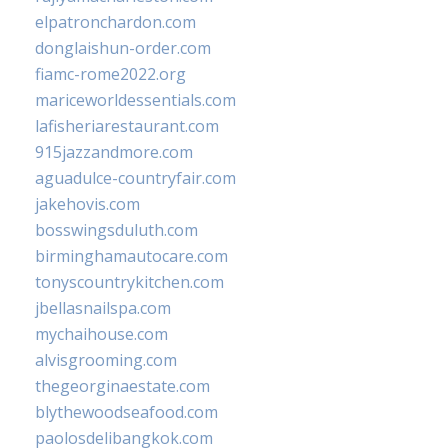
elpatronchardon.com
donglaishun-order.com
fiamc-rome2022.org
mariceworldessentials.com
lafisheriarestaurant.com
915jazzandmore.com
aguadulce-countryfair.com
jakehovis.com
bosswingsduluth.com
birminghamautocare.com
tonyscountrykitchen.com
jbellasnailspa.com
mychaihouse.com
alvisgrooming.com
thegeorginaestate.com
blythewoodseafood.com
paolosdelibangkok.com