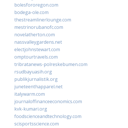
bolesfororegon.com
bodega-ole.com
thestreamlinerlounge.com
mestrinorubanofc.com
novelatherton.com
nassvalleygardens.net
electjohnstewart.com
omptourtravels.com
tribratanews-polreskebumen.com
rsudbayuasih.org
publikjurnalistik.org
juneteenthapparel.net
italywarm.com
journaloffinanceeconomics.com
kvk-kumari.org
foodscienceandtechnology.com
scisportsscience.com