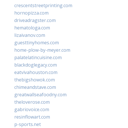
crescentstreetprinting.com
hornopizza.com
driveadragster.com
hematologa.com
lizaivanov.com
guesttinyhomes.com
home-plow-by-meyer.com
palatelatincuisine.com
blackdoglegacy.com
eatvivahouston.com
thebigshowok.com
chimeandstave.com
greatwallseafoodny.com
theloverose.com
gabriovoice.com
resinflowart.com
p-sports.net