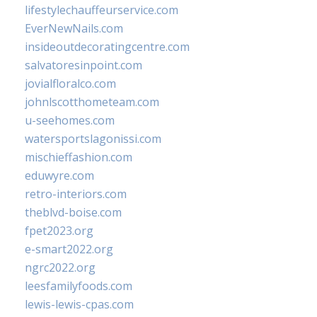
lifestylechauffeurservice.com
EverNewNails.com
insideoutdecoratingcentre.com
salvatoresinpoint.com
jovialfloralco.com
johnlscotthometeam.com
u-seehomes.com
watersportslagonissi.com
mischieffashion.com
eduwyre.com
retro-interiors.com
theblvd-boise.com
fpet2023.org
e-smart2022.org
ngrc2022.org
leesfamilyfoods.com
lewis-lewis-cpas.com