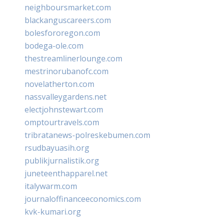
neighboursmarket.com
blackanguscareers.com
bolesfororegon.com
bodega-ole.com
thestreamlinerlounge.com
mestrinorubanofc.com
novelatherton.com
nassvalleygardens.net
electjohnstewart.com
omptourtravels.com
tribratanews-polreskebumen.com
rsudbayuasih.org
publikjurnalistik.org
juneteenthapparel.net
italywarm.com
journaloffinanceeconomics.com
kvk-kumari.org