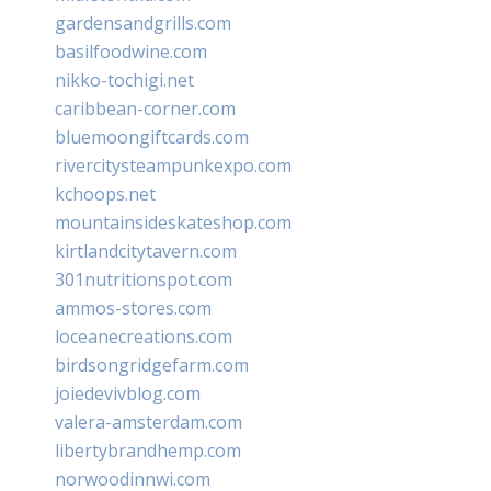
gardensandgrills.com
basilfoodwine.com
nikko-tochigi.net
caribbean-corner.com
bluemoongiftcards.com
rivercitysteampunkexpo.com
kchoops.net
mountainsideskateshop.com
kirtlandcitytavern.com
301nutritionspot.com
ammos-stores.com
loceanecreations.com
birdsongridgefarm.com
joiedevivblog.com
valera-amsterdam.com
libertybrandhemp.com
norwoodinnwi.com