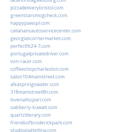
lacantinitagalesburg.com
pizzadeliverybristol.com
greenstarsmogcheck.com
happypawspl.com
callahansautoservicecenter.com
georgiascornermarket.com
perfectfit24-7.com
portugalprivatedriver.com
von-racer.com
coffeeshopcharleston.com
salon104mainstreet.com
alkaspringswater.com
318mainstreet8h.com
lovenailsspari.com
oakberry-kuwait.com
quartzliterary.com
friendsofbroderickpark.com
studiopiattellina.com