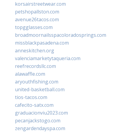
korsairstreetwear.com
petshopallston.com
avenue26tacos.com
topgglasses.com
broadmoornailsspacoloradosprings.com
missblackpasadena.com
anneskitchen.org
valenciamarketytaqueria.com
reefrecordsllc.com
alawaffle.com
aryouthfishing.com
united-basketball.com
tios-tacos.com
cafecito-satx.com
graduacionviu2023.com
pecanjackstogo.com
zengardendayspa.com