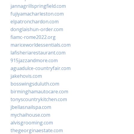
jannagrillspringfield.com
fujiyamacharleston.com
elpatronchardon.com
donglaishun-order.com
fiamc-rome2022.org
mariceworldessentials.com
lafisheriarestaurant.com
915jazzandmore.com
aguadulce-countryfair.com
jakehovis.com
bosswingsduluth.com
birminghamautocare.com
tonyscountrykitchen.com
jbellasnailspa.com
mychaihouse.com
alvisgrooming.com
thegeorginaestate.com