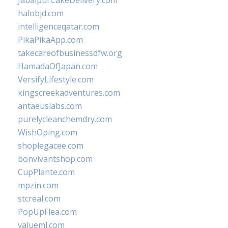
JabalpurCakeDelivery.com
halobjd.com
intelligenceqatar.com
PikaPikaApp.com
takecareofbusinessdfw.org
HamadaOfJapan.com
VersifyLifestyle.com
kingscreekadventures.com
antaeuslabs.com
purelycleanchemdry.com
WishOping.com
shoplegacee.com
bonvivantshop.com
CupPlante.com
mpzin.com
stcreal.com
PopUpFlea.com
valueml.com