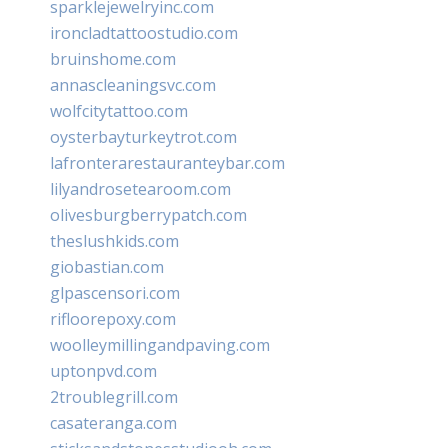
sparklejewelryinc.com
ironcladtattoostudio.com
bruinshome.com
annascleaningsvc.com
wolfcitytattoo.com
oysterbayturkeytrot.com
lafronterarestauranteybar.com
lilyandrosetearoom.com
olivesburgberrypatch.com
theslushkids.com
giobastian.com
glpascensori.com
rifloorepoxy.com
woolleymillingandpaving.com
uptonpvd.com
2troublegrill.com
casateranga.com