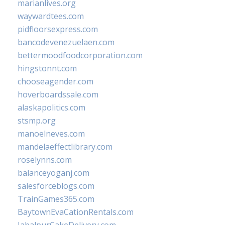
marianlives.org
waywardtees.com
pidfloorsexpress.com
bancodevenezuelaen.com
bettermoodfoodcorporation.com
hingstonnt.com
chooseagender.com
hoverboardssale.com
alaskapolitics.com
stsmp.org
manoelneves.com
mandelaeffectlibrary.com
roselynns.com
balanceyoganj.com
salesforceblogs.com
TrainGames365.com
BaytownEvaCationRentals.com