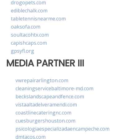
drogopets.com
ediblechalk.com
tabletennisnearme.com
oaksofa.com
soultacohtx.com
capishcaps.com
gpsyfl.org
MEDIA PARTNER III
vwrepairarlington.com
cleaningservicebaltimore-md.com
beckslandscapeandfence.com
vistaaltadelveramendi.com
coastlinecateringnc.com
cuesburgershouston.com
psicologiaespecializadaencampeche.com
dmtacos.com