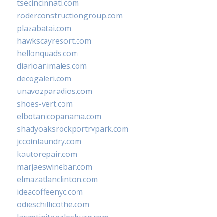
tsecincinnati.com
roderconstructiongroup.com
plazabatai.com
hawkscayresort.com
hellonquads.com
diarioanimales.com
decogaleri.com
unavozparadios.com
shoes-vert.com
elbotanicopanama.com
shadyoaksrockportrvpark.com
jccoinlaundry.com
kautorepair.com
marjaeswinebar.com
elmazatlanclinton.com
ideacoffeenyc.com
odieschillicothe.com