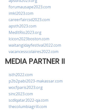
apsdfd2023.org
forumausape2023.com
imkl2023.com
careerfaircsd2023.com
apsth2023.com
MedItRio2023.org
lcicon2023boston.com
waitangidayfestival2022.com
vacancesscolaires2022.com
MEDIA PARTNER II
isth2022.com
p2b2pabi2023-makassar.com
wocfparis2023.org
sinc2023.com
scdlqatar2022-qa.com
thecolumbiagrill.com