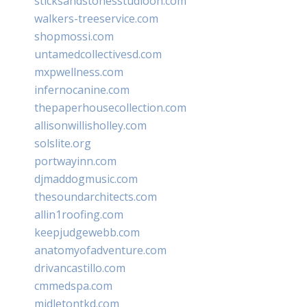
sticksandstonesstudiooh.com
walkers-treeservice.com
shopmossi.com
untamedcollectivesd.com
mxpwellness.com
infernocanine.com
thepaperhousecollection.com
allisonwillisholley.com
solslite.org
portwayinn.com
djmaddogmusic.com
thesoundarchitects.com
allin1roofing.com
keepjudgewebb.com
anatomyofadventure.com
drivancastillo.com
cmmedspa.com
midletontkd.com