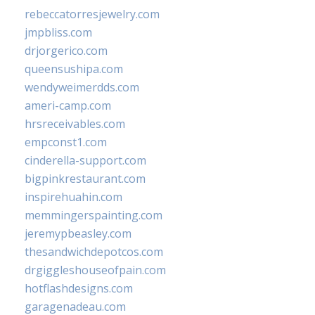
rebeccatorresjewelry.com
jmpbliss.com
drjorgerico.com
queensushipa.com
wendyweimerdds.com
ameri-camp.com
hrsreceivables.com
empconst1.com
cinderella-support.com
bigpinkrestaurant.com
inspirehuahin.com
memmingerspainting.com
jeremypbeasley.com
thesandwichdepotcos.com
drgiggleshouseofpain.com
hotflashdesigns.com
garagenadeau.com