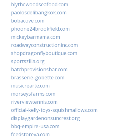
blythewoodseafood.com
paolosdelibangkok.com
bobacove.com
phoone24brookfield.com
mickeybarmama.com
roadwayconstructioninc.com
shopdragonflyboutique.com
sportszilla.org
batchprovisionsbar.com
brasserie-gobette.com
musicrearte.com
morseysfarms.com
riverviewtennis.com
official-kelly-toys-squishmallows.com
displaygardenonsuncrest.org
bbq-empire-usa.com
feedstoreva.com