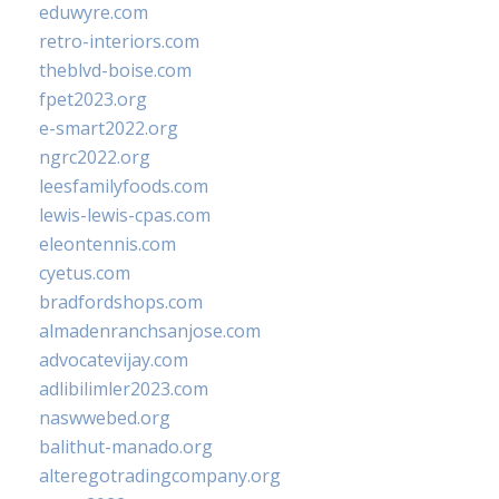
eduwyre.com
retro-interiors.com
theblvd-boise.com
fpet2023.org
e-smart2022.org
ngrc2022.org
leesfamilyfoods.com
lewis-lewis-cpas.com
eleontennis.com
cyetus.com
bradfordshops.com
almadenranchsanjose.com
advocatevijay.com
adlibilimler2023.com
naswwebed.org
balithut-manado.org
alteregotradingcompany.org