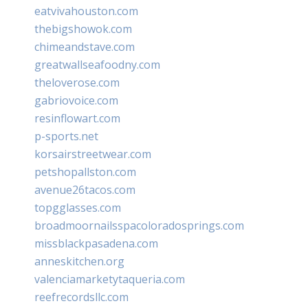
eatvivahouston.com
thebigshowok.com
chimeandstave.com
greatwallseafoodny.com
theloverose.com
gabriovoice.com
resinflowart.com
p-sports.net
korsairstreetwear.com
petshopallston.com
avenue26tacos.com
topgglasses.com
broadmoornailsspacoloradosprings.com
missblackpasadena.com
anneskitchen.org
valenciamarketytaqueria.com
reefrecordsllc.com