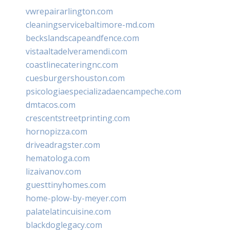
vwrepairarlington.com
cleaningservicebaltimore-md.com
beckslandscapeandfence.com
vistaaltadelveramendi.com
coastlinecateringnc.com
cuesburgershouston.com
psicologiaespecializadaencampeche.com
dmtacos.com
crescentstreetprinting.com
hornopizza.com
driveadragster.com
hematologa.com
lizaivanov.com
guesttinyhomes.com
home-plow-by-meyer.com
palatelatincuisine.com
blackdoglegacy.com