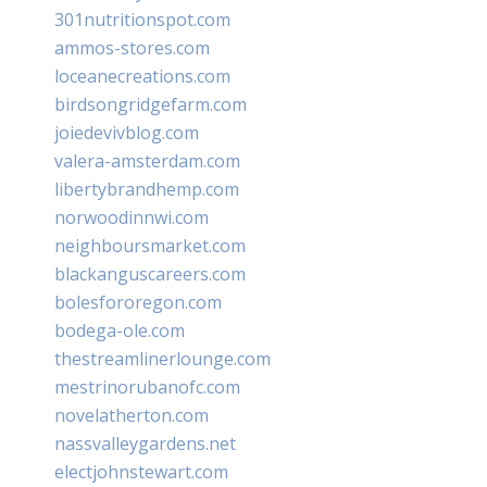
301nutritionspot.com
ammos-stores.com
loceanecreations.com
birdsongridgefarm.com
joiedevivblog.com
valera-amsterdam.com
libertybrandhemp.com
norwoodinnwi.com
neighboursmarket.com
blackanguscareers.com
bolesfororegon.com
bodega-ole.com
thestreamlinerlounge.com
mestrinorubanofc.com
novelatherton.com
nassvalleygardens.net
electjohnstewart.com