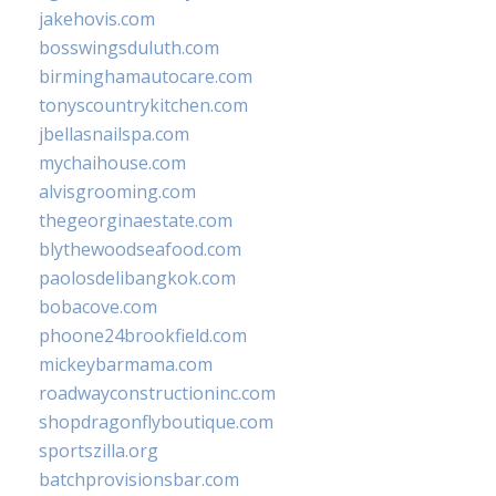
jakehovis.com
bosswingsduluth.com
birminghamautocare.com
tonyscountrykitchen.com
jbellasnailspa.com
mychaihouse.com
alvisgrooming.com
thegeorginaestate.com
blythewoodseafood.com
paolosdelibangkok.com
bobacove.com
phoone24brookfield.com
mickeybarmama.com
roadwayconstructioninc.com
shopdragonflyboutique.com
sportszilla.org
batchprovisionsbar.com