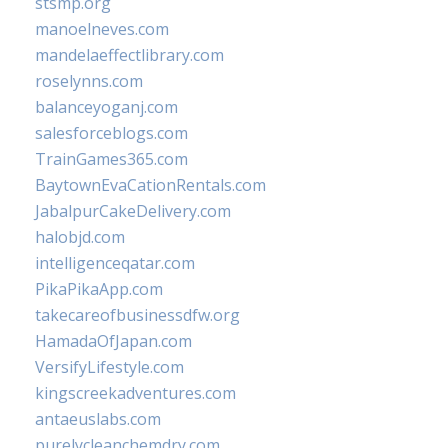
stsmp.org
manoelneves.com
mandelaeffectlibrary.com
roselynns.com
balanceyoganj.com
salesforceblogs.com
TrainGames365.com
BaytownEvaCationRentals.com
JabalpurCakeDelivery.com
halobjd.com
intelligenceqatar.com
PikaPikaApp.com
takecareofbusinessdfw.org
HamadaOfJapan.com
VersifyLifestyle.com
kingscreekadventures.com
antaeuslabs.com
purelycleanchemdry.com