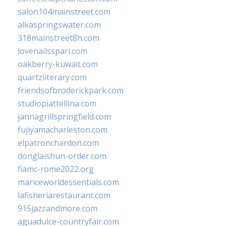
salon104mainstreet.com
alkaspringswater.com
318mainstreet8h.com
lovenailsspari.com
oakberry-kuwait.com
quartzliterary.com
friendsofbroderickpark.com
studiopiattellina.com
jannagrillspringfield.com
fujiyamacharleston.com
elpatronchardon.com
donglaishun-order.com
fiamc-rome2022.org
mariceworldessentials.com
lafisheriarestaurant.com
915jazzandmore.com
aguadulce-countryfair.com