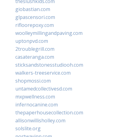
theslushkids.com
giobastian.com
glpascensori.com
rifloorepoxy.com
woolleymillingandpaving.com
uptonpvd.com
2troublegrill.com
casateranga.com
sticksandstonesstudiooh.com
walkers-treeservice.com
shopmossi.com
untamedcollectivesd.com
mxpwellness.com
infernocanine.com
thepaperhousecollection.com
allisonwillisholley.com
solslite.org
portwayinn.com