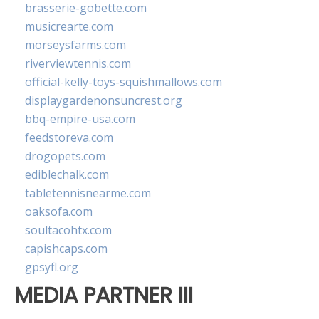
brasserie-gobette.com
musicrearte.com
morseysfarms.com
riverviewtennis.com
official-kelly-toys-squishmallows.com
displaygardenonsuncrest.org
bbq-empire-usa.com
feedstoreva.com
drogopets.com
ediblechalk.com
tabletennisnearme.com
oaksofa.com
soultacohtx.com
capishcaps.com
gpsyfl.org
MEDIA PARTNER III