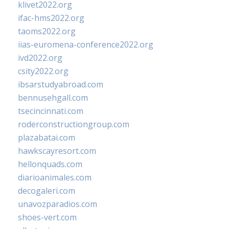
klivet2022.org
ifac-hms2022.org
taoms2022.org
iias-euromena-conference2022.org
ivd2022.org
csity2022.org
ibsarstudyabroad.com
bennusehgall.com
tsecincinnati.com
roderconstructiongroup.com
plazabatai.com
hawkscayresort.com
hellonquads.com
diarioanimales.com
decogaleri.com
unavozparadios.com
shoes-vert.com