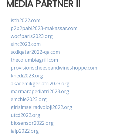
MEDIA PARTNER II
isth2022.com
p2b2pabi2023-makassar.com
wocfparis2023.org
sinc2023.com
scdlqatar2022-qa.com
thecolumbiagrill.com
provisionscheeseandwineshoppe.com
khedi2023.org
akademikgeriatri2023.org
marmarapediatri2023.org
emchie2023.org
girisimselradyoloji2022.org
utcd2022.org
biosensor2022.org
ialp2022.org