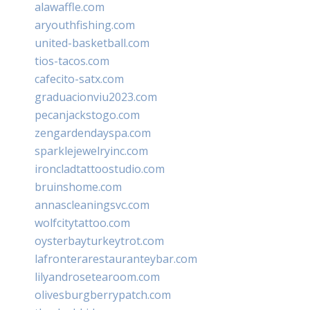
alawaffle.com
aryouthfishing.com
united-basketball.com
tios-tacos.com
cafecito-satx.com
graduacionviu2023.com
pecanjackstogo.com
zengardendayspa.com
sparklejewelryinc.com
ironcladtattoostudio.com
bruinshome.com
annascleaningsvc.com
wolfcitytattoo.com
oysterbayturkeytrot.com
lafronterarestauranteybar.com
lilyandrosetearoom.com
olivesburgberrypatch.com