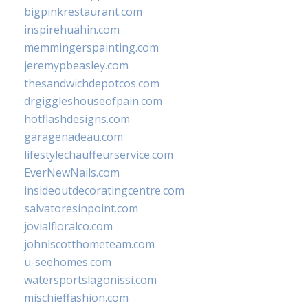
bigpinkrestaurant.com
inspirehuahin.com
memmingerspainting.com
jeremypbeasley.com
thesandwichdepotcos.com
drgiggleshouseofpain.com
hotflashdesigns.com
garagenadeau.com
lifestylechauffeurservice.com
EverNewNails.com
insideoutdecoratingcentre.com
salvatoresinpoint.com
jovialfloralco.com
johnlscotthometeam.com
u-seehomes.com
watersportslagonissi.com
mischieffashion.com