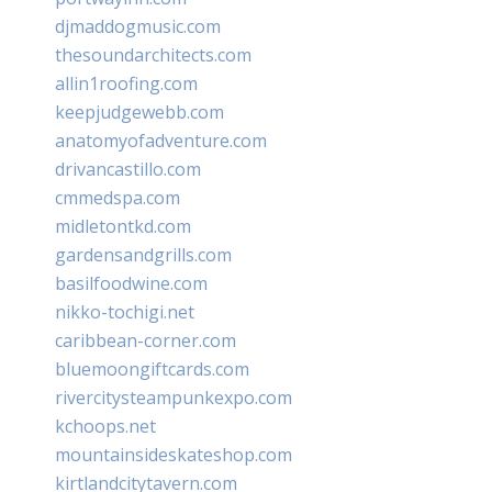
djmaddogmusic.com
thesoundarchitects.com
allin1roofing.com
keepjudgewebb.com
anatomyofadventure.com
drivancastillo.com
cmmedspa.com
midletontkd.com
gardensandgrills.com
basilfoodwine.com
nikko-tochigi.net
caribbean-corner.com
bluemoongiftcards.com
rivercitysteampunkexpo.com
kchoops.net
mountainsideskateshop.com
kirtlandcitytavern.com