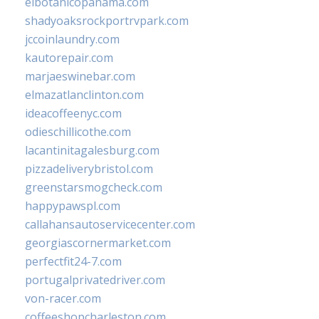
elbotanicopanama.com
shadyoaksrockportrvpark.com
jccoinlaundry.com
kautorepair.com
marjaeswinebar.com
elmazatlanclinton.com
ideacoffeenyc.com
odieschillicothe.com
lacantinitagalesburg.com
pizzadeliverybristol.com
greenstarsmogcheck.com
happypawspl.com
callahansautoservicecenter.com
georgiascornermarket.com
perfectfit24-7.com
portugalprivatedriver.com
von-racer.com
coffeeshopcharleston.com