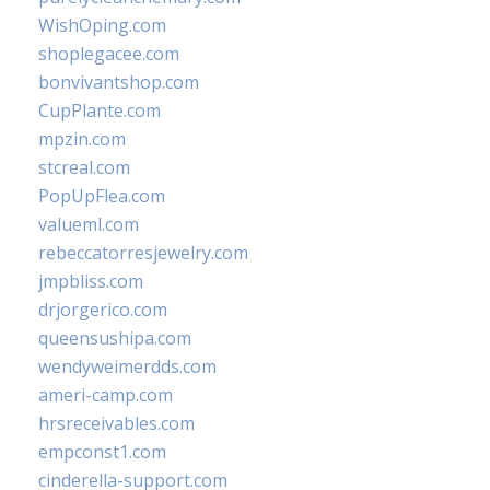
WishOping.com
shoplegacee.com
bonvivantshop.com
CupPlante.com
mpzin.com
stcreal.com
PopUpFlea.com
valueml.com
rebeccatorresjewelry.com
jmpbliss.com
drjorgerico.com
queensushipa.com
wendyweimerdds.com
ameri-camp.com
hrsreceivables.com
empconst1.com
cinderella-support.com