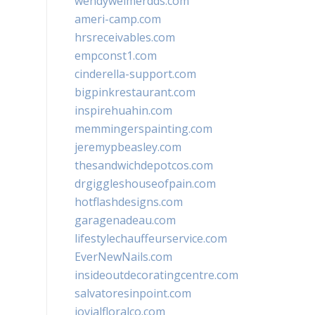
wendyweimerdds.com
ameri-camp.com
hrsreceivables.com
empconst1.com
cinderella-support.com
bigpinkrestaurant.com
inspirehuahin.com
memmingerspainting.com
jeremypbeasley.com
thesandwichdepotcos.com
drgiggleshouseofpain.com
hotflashdesigns.com
garagenadeau.com
lifestylechauffeurservice.com
EverNewNails.com
insideoutdecoratingcentre.com
salvatoresinpoint.com
jovialfloralco.com