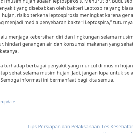
i di musim hujan adalah leptospirosis. Menurut dr. Budi, se
penyakit yang disebabkan oleh bakteri Leptospira yang bias
 hujan, risiko terkena leptospirosis meningkat karena ge
 menjadi media penyebaran bakteri Leptospira,” tuturnya
elalu menjaga kebersihan diri dan lingkungan selama musi
ur, hindari genangan air, dan konsumsi makanan yang seha
 katanya.
 terhadap berbagai penyakit yang muncul di musim hujan,
tap sehat selama musim hujan. Jadi, jangan lupa untuk sela
 Semoga informasi ini bermanfaat bagi kita semua.
erupdate
Tips Persiapan dan Pelaksanaan Tes Kesehatan