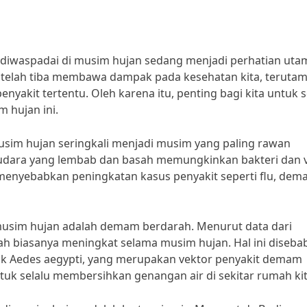
s diwaspadai di musim hujan sedang menjadi perhatian uta
 telah tiba membawa dampak pada kesehatan kita, teruta
nyakit tertentu. Oleh karena itu, penting bagi kita untuk s
 hujan ini.
musim hujan seringkali menjadi musim yang paling rawan
i udara yang lembab dan basah memungkinkan bakteri dan v
menyebabkan peningkatan kasus penyakit seperti flu, dem
 musim hujan adalah demam berdarah. Menurut data dari
 biasanya meningkat selama musim hujan. Hal ini diseba
uk Aedes aegypti, yang merupakan vektor penyakit demam
ntuk selalu membersihkan genangan air di sekitar rumah kit