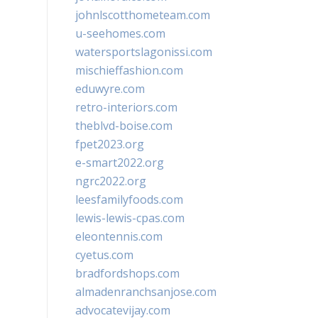
johnlscotthometeam.com
u-seehomes.com
watersportslagonissi.com
mischieffashion.com
eduwyre.com
retro-interiors.com
theblvd-boise.com
fpet2023.org
e-smart2022.org
ngrc2022.org
leesfamilyfoods.com
lewis-lewis-cpas.com
eleontennis.com
cyetus.com
bradfordshops.com
almadenranchsanjose.com
advocatevijay.com