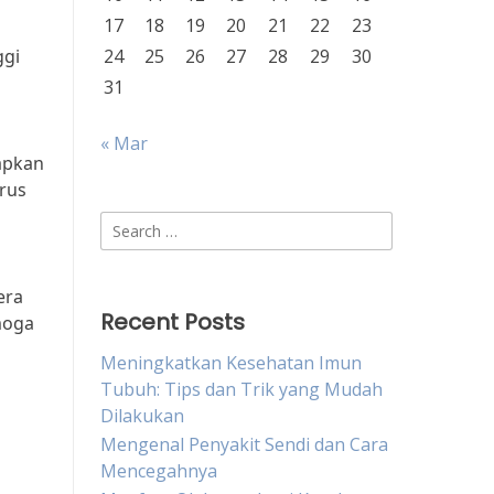
17
18
19
20
21
22
23
ggi
24
25
26
27
28
29
30
31
« Mar
apkan
arus
Search
for:
era
Recent Posts
emoga
Meningkatkan Kesehatan Imun
Tubuh: Tips dan Trik yang Mudah
Dilakukan
Mengenal Penyakit Sendi dan Cara
Mencegahnya