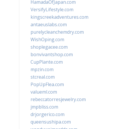
HamadaOfJapan.com
VersifyLifestyle.com
kingscreekadventures.com
antaeuslabs.com
purelycleanchemdry.com
WishOping.com
shoplegacee.com
bonvivantshop.com
CupPlante.com
mpzin.com
stcreal.com
PopUpFlea.com
valueml.com
rebeccatorresjewelry.com
jmpbliss.com
drjorgerico.com
queensushipa.com