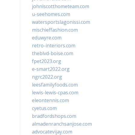
johnlscotthometeam.com
u-seehomes.com
watersportslagonissi.com
mischieffashion.com
eduwyre.com
retro-interiors.com
theblvd-boise.com
fpet2023.org
e-smart2022.org
ngrc2022.org
leesfamilyfoods.com
lewis-lewis-cpas.com
eleontennis.com
cyetus.com
bradfordshops.com
almadenranchsanjose.com
advocatevijay.com