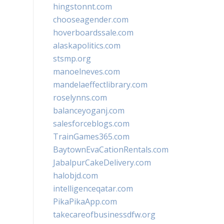
hingstonnt.com
chooseagender.com
hoverboardssale.com
alaskapolitics.com
stsmp.org
manoelneves.com
mandelaeffectlibrary.com
roselynns.com
balanceyoganj.com
salesforceblogs.com
TrainGames365.com
BaytownEvaCationRentals.com
JabalpurCakeDelivery.com
halobjd.com
intelligenceqatar.com
PikaPikaApp.com
takecareofbusinessdfw.org