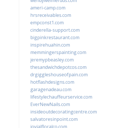
wendyweimerdds.com
ameri-camp.com
hrsreceivables.com
empconst1.com
cinderella-support.com
bigpinkrestaurant.com
inspirehuahin.com
memmingerspainting.com
jeremypbeasley.com
thesandwichdepotcos.com
drgiggleshouseofpain.com
hotflashdesigns.com
garagenadeau.com
lifestylechauffeurservice.com
EverNewNails.com
insideoutdecoratingcentre.com
salvatoresinpoint.com
jovialfloralco.com