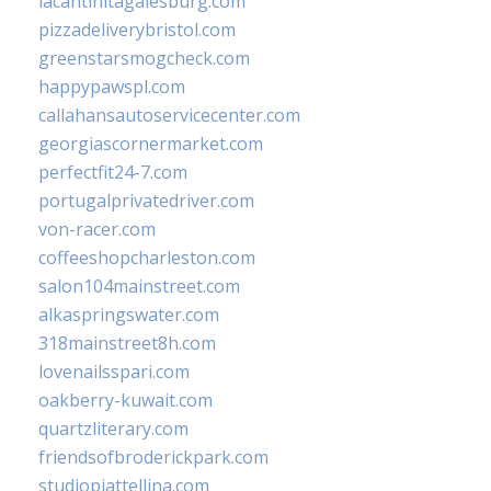
lacantinitagalesburg.com
pizzadeliverybristol.com
greenstarsmogcheck.com
happypawspl.com
callahansautoservicecenter.com
georgiascornermarket.com
perfectfit24-7.com
portugalprivatedriver.com
von-racer.com
coffeeshopcharleston.com
salon104mainstreet.com
alkaspringswater.com
318mainstreet8h.com
lovenailsspari.com
oakberry-kuwait.com
quartzliterary.com
friendsofbroderickpark.com
studiopiattellina.com