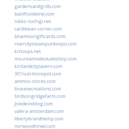
gardensandgrills.com
basilfoodwine.com
nikko-tochigi.net
caribbean-corner.com
bluemoongiftcards.com
rivercitysteampunkexpo.com
kchoops.net
mountainsideskateshop.com
kirtlandcitytavern.com
301nutritionspot.com
ammos-stores.com
loceanecreations.com
birdsongridgefarm.com
joiedevivblog.com
valera-amsterdam.com
libertybrandhemp.com
norwoodinnwi.com