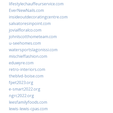
lifestylechauffeurservice.com
EverNewNails.com
insideoutdecoratingcentre.com
salvatoresinpoint.com
jovialfloralco.com
johnlscotthometeam.com
u-seehomes.com
watersportslagonissi.com
mischieffashion.com
eduwyre.com
retro-interiors.com
theblvd-boise.com
fpet2023.org
e-smart2022.org
ngrc2022.org
leesfamilyfoods.com
lewis-lewis-cpas.com