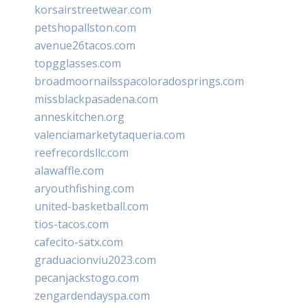
korsairstreetwear.com
petshopallston.com
avenue26tacos.com
topgglasses.com
broadmoornailsspacoloradosprings.com
missblackpasadena.com
anneskitchen.org
valenciamarketytaqueria.com
reefrecordsllc.com
alawaffle.com
aryouthfishing.com
united-basketball.com
tios-tacos.com
cafecito-satx.com
graduacionviu2023.com
pecanjackstogo.com
zengardendayspa.com