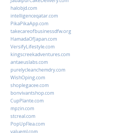
JabalpurCakeDelivery.com
halobjd.com
intelligenceqatar.com
PikaPikaApp.com
takecareofbusinessdfw.org
HamadaOfJapan.com
VersifyLifestyle.com
kingscreekadventures.com
antaeuslabs.com
purelycleanchemdry.com
WishOping.com
shoplegacee.com
bonvivantshop.com
CupPlante.com
mpzin.com
stcreal.com
PopUpFlea.com
valueml.com