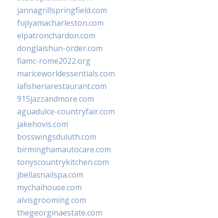
jannagrillspringfield.com
fujiyamacharleston.com
elpatronchardon.com
donglaishun-order.com
fiamc-rome2022.org
mariceworldessentials.com
lafisheriarestaurant.com
915jazzandmore.com
aguadulce-countryfair.com
jakehovis.com
bosswingsduluth.com
birminghamautocare.com
tonyscountrykitchen.com
jbellasnailspa.com
mychaihouse.com
alvisgrooming.com
thegeorginaestate.com