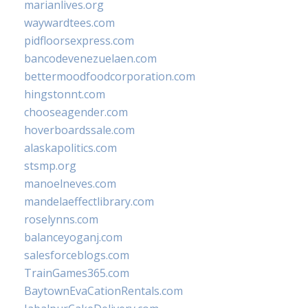
marianlives.org
waywardtees.com
pidfloorsexpress.com
bancodevenezuelaen.com
bettermoodfoodcorporation.com
hingstonnt.com
chooseagender.com
hoverboardssale.com
alaskapolitics.com
stsmp.org
manoelneves.com
mandelaeffectlibrary.com
roselynns.com
balanceyoganj.com
salesforceblogs.com
TrainGames365.com
BaytownEvaCationRentals.com