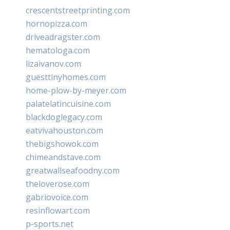
crescentstreetprinting.com
hornopizza.com
driveadragster.com
hematologa.com
lizaivanov.com
guesttinyhomes.com
home-plow-by-meyer.com
palatelatincuisine.com
blackdoglegacy.com
eatvivahouston.com
thebigshowok.com
chimeandstave.com
greatwallseafoodny.com
theloverose.com
gabriovoice.com
resinflowart.com
p-sports.net