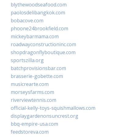
blythewoodseafood.com
paolosdelibangkok.com
bobacove.com
phoone24brookfield.com
mickeybarmama.com
roadwayconstructioninc.com
shopdragonflyboutique.com
sportszilla.org
batchprovisionsbar.com
brasserie-gobette.com
musicrearte.com
morseysfarms.com
riverviewtennis.com
official-kelly-toys-squishmallows.com
displaygardenonsuncrest.org
bbq-empire-usa.com
feedstoreva.com