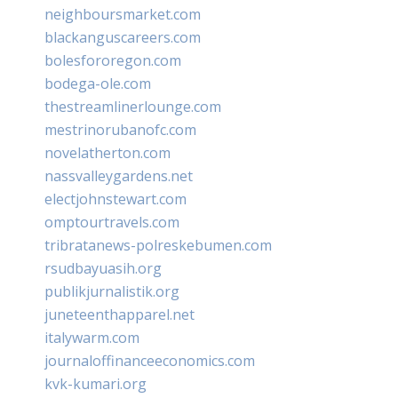
neighboursmarket.com
blackanguscareers.com
bolesfororegon.com
bodega-ole.com
thestreamlinerlounge.com
mestrinorubanofc.com
novelatherton.com
nassvalleygardens.net
electjohnstewart.com
omptourtravels.com
tribratanews-polreskebumen.com
rsudbayuasih.org
publikjurnalistik.org
juneteenthapparel.net
italywarm.com
journaloffinanceeconomics.com
kvk-kumari.org