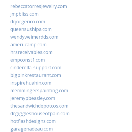
rebeccatorresjewelry.com
jmpbliss.com
drjorgerico.com
queensushipa.com
wendyweimerdds.com
ameri-camp.com
hrsreceivables.com
empconst1.com
cinderella-support.com
bigpinkrestaurant.com
inspirehuahin.com
memmingerspainting.com
jeremypbeasley.com
thesandwichdepotcos.com
drgiggleshouseofpain.com
hotflashdesigns.com
garagenadeau.com