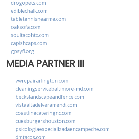
drogopets.com
ediblechalk.com
tabletennisnearme.com
oaksofa.com
soultacohtx.com
capishcaps.com
gpsyfl.org
MEDIA PARTNER III
vwrepairarlington.com
cleaningservicebaltimore-md.com
beckslandscapeandfence.com
vistaaltadelveramendi.com
coastlinecateringnc.com
cuesburgershouston.com
psicologiaespecializadaencampeche.com
dmtacos.com