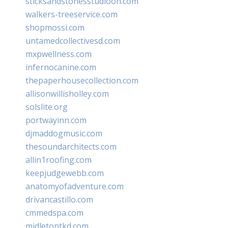
sticksandstonesstudiooh.com
walkers-treeservice.com
shopmossi.com
untamedcollectivesd.com
mxpwellness.com
infernocanine.com
thepaperhousecollection.com
allisonwillisholley.com
solslite.org
portwayinn.com
djmaddogmusic.com
thesoundarchitects.com
allin1roofing.com
keepjudgewebb.com
anatomyofadventure.com
drivancastillo.com
cmmedspa.com
midletontkd.com