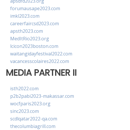
apsdfd2023.org
forumausape2023.com
imkl2023.com
careerfaircsd2023.com
apsth2023.com
MedItRio2023.org
lcicon2023boston.com
waitangidayfestival2022.com
vacancesscolaires2022.com
MEDIA PARTNER II
isth2022.com
p2b2pabi2023-makassar.com
wocfparis2023.org
sinc2023.com
scdlqatar2022-qa.com
thecolumbiagrill.com