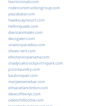
tsecincinnati.com
roderconstructiongroup.com
plazabatai.com
hawkscayresort.com
hellonquads.com
diarioanimales.com
decogaleri.com
unavozparadios.com
shoes-vert.com
elbotanicopanama.com
shadyoaksrockportrvpark.com
jccoinlaundry.com
kautorepair.com
marjaeswinebar.com
elmazatlanclinton.com
ideacoffeenyc.com
odieschillicothe.com