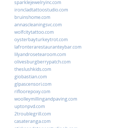
sparklejewelryinc.com
ironcladtattoostudio.com
bruinshome.com
annascleaningsvc.com
wolfcitytattoo.com
oysterbayturkeytrot.com
lafronterarestauranteybar.com
lilyandrosetearoom.com
olivesburgberrypatch.com
theslushkids.com
giobastian.com
glpascensori.com
rifloorepoxy.com
woolleymillingandpaving.com
uptonpvd.com
2troublegrill.com
casateranga.com