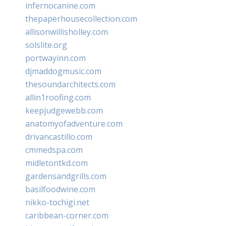
infernocanine.com
thepaperhousecollection.com
allisonwillisholley.com
solslite.org
portwayinn.com
djmaddogmusic.com
thesoundarchitects.com
allin1roofing.com
keepjudgewebb.com
anatomyofadventure.com
drivancastillo.com
cmmedspa.com
midletontkd.com
gardensandgrills.com
basilfoodwine.com
nikko-tochigi.net
caribbean-corner.com