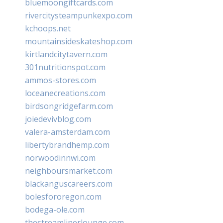
bluemoongiftcards.com
rivercitysteampunkexpo.com
kchoops.net
mountainsideskateshop.com
kirtlandcitytavern.com
301nutritionspot.com
ammos-stores.com
loceanecreations.com
birdsongridgefarm.com
joiedevivblog.com
valera-amsterdam.com
libertybrandhemp.com
norwoodinnwi.com
neighboursmarket.com
blackanguscareers.com
bolesfororegon.com
bodega-ole.com
thestreamlinerlounge.com