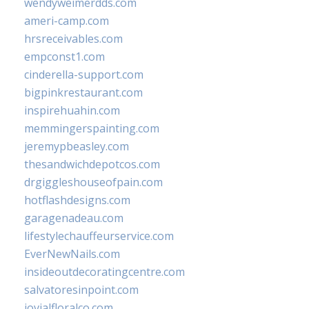
wendyweimerdds.com
ameri-camp.com
hrsreceivables.com
empconst1.com
cinderella-support.com
bigpinkrestaurant.com
inspirehuahin.com
memmingerspainting.com
jeremypbeasley.com
thesandwichdepotcos.com
drgiggleshouseofpain.com
hotflashdesigns.com
garagenadeau.com
lifestylechauffeurservice.com
EverNewNails.com
insideoutdecoratingcentre.com
salvatoresinpoint.com
jovialfloralco.com