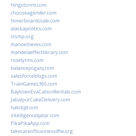
hingstonnt.com
chooseagender.com
hoverboardssale.com
alaskapolitics.com
stsmp.org
manoelneves.com
mandelaeffectlibrary.com
roselynns.com
balanceyoganj.com
salesforceblogs.com
TrainGames365.com
BaytownEvaCationRentals.com
JabalpurCakeDelivery.com
halobjd.com
intelligenceqatar.com
PikaPikaApp.com
takecareofbusinessdfw.org