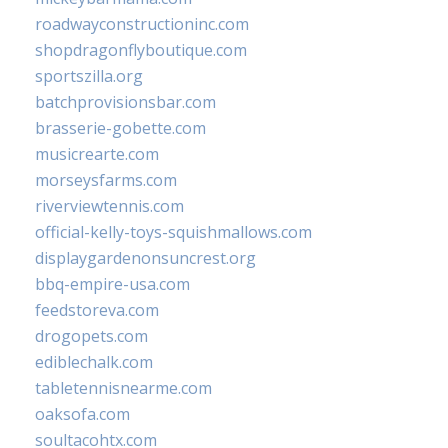
roadwayconstructioninc.com
shopdragonflyboutique.com
sportszilla.org
batchprovisionsbar.com
brasserie-gobette.com
musicrearte.com
morseysfarms.com
riverviewtennis.com
official-kelly-toys-squishmallows.com
displaygardenonsuncrest.org
bbq-empire-usa.com
feedstoreva.com
drogopets.com
ediblechalk.com
tabletennisnearme.com
oaksofa.com
soultacohtx.com