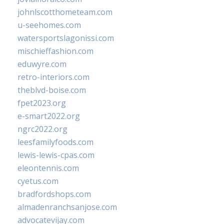
johnlscotthometeam.com
u-seehomes.com
watersportslagonissi.com
mischieffashion.com
eduwyre.com
retro-interiors.com
theblvd-boise.com
fpet2023.org
e-smart2022.org
ngrc2022.org
leesfamilyfoods.com
lewis-lewis-cpas.com
eleontennis.com
cyetus.com
bradfordshops.com
almadenranchsanjose.com
advocatevijay.com