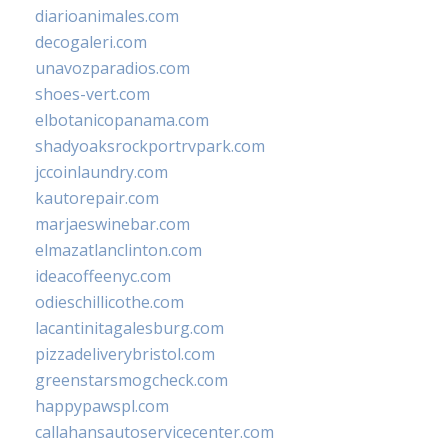
diarioanimales.com
decogaleri.com
unavozparadios.com
shoes-vert.com
elbotanicopanama.com
shadyoaksrockportrvpark.com
jccoinlaundry.com
kautorepair.com
marjaeswinebar.com
elmazatlanclinton.com
ideacoffeenyc.com
odieschillicothe.com
lacantinitagalesburg.com
pizzadeliverybristol.com
greenstarsmogcheck.com
happypawspl.com
callahansautoservicecenter.com