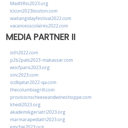
MedItRio2023.org
lcicon2023boston.com
waitangidayfestival2022.com
vacancesscolaires2022.com
MEDIA PARTNER II
isth2022.com
p2b2pabi2023-makassar.com
wocfparis2023.org
sinc2023.com
scdlqatar2022-qa.com
thecolumbiagrill.com
provisionscheeseandwineshoppe.com
khedi2023.org
akademikgeriatri2023.org
marmarapediatri2023.org
emchie2023.org