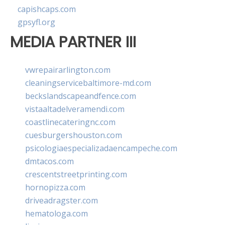
capishcaps.com
gpsyfl.org
MEDIA PARTNER III
vwrepairarlington.com
cleaningservicebaltimore-md.com
beckslandscapeandfence.com
vistaaltadelveramendi.com
coastlinecateringnc.com
cuesburgershouston.com
psicologiaespecializadaencampeche.com
dmtacos.com
crescentstreetprinting.com
hornopizza.com
driveadragster.com
hematologa.com