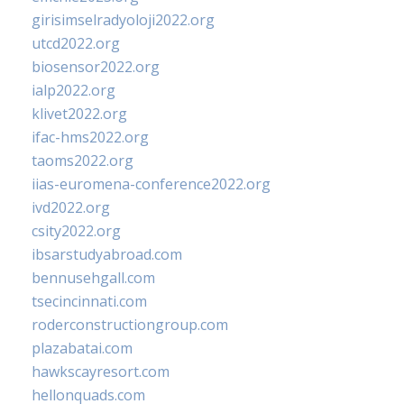
girisimselradyoloji2022.org
utcd2022.org
biosensor2022.org
ialp2022.org
klivet2022.org
ifac-hms2022.org
taoms2022.org
iias-euromena-conference2022.org
ivd2022.org
csity2022.org
ibsarstudyabroad.com
bennusehgall.com
tsecincinnati.com
roderconstructiongroup.com
plazabatai.com
hawkscayresort.com
hellonquads.com