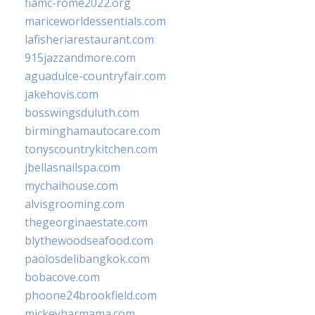
fiamc-rome2022.org
mariceworldessentials.com
lafisheriarestaurant.com
915jazzandmore.com
aguadulce-countryfair.com
jakehovis.com
bosswingsduluth.com
birminghamautocare.com
tonyscountrykitchen.com
jbellasnailspa.com
mychaihouse.com
alvisgrooming.com
thegeorginaestate.com
blythewoodseafood.com
paolosdelibangkok.com
bobacove.com
phoone24brookfield.com
mickeybarmama.com