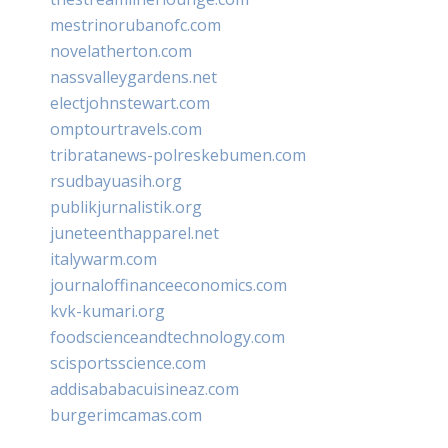
mestrinorubanofc.com
novelatherton.com
nassvalleygardens.net
electjohnstewart.com
omptourtravels.com
tribratanews-polreskebumen.com
rsudbayuasih.org
publikjurnalistik.org
juneteenthapparel.net
italywarm.com
journaloffinanceeconomics.com
kvk-kumari.org
foodscienceandtechnology.com
scisportsscience.com
addisababacuisineaz.com
burgerimcamas.com