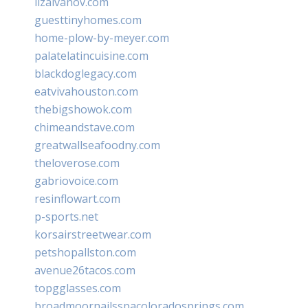
lizaivanov.com
guesttinyhomes.com
home-plow-by-meyer.com
palatelatincuisine.com
blackdoglegacy.com
eatvivahouston.com
thebigshowok.com
chimeandstave.com
greatwallseafoodny.com
theloverose.com
gabriovoice.com
resinflowart.com
p-sports.net
korsairstreetwear.com
petshopallston.com
avenue26tacos.com
topgglasses.com
broadmoornailsspacoloradosprings.com