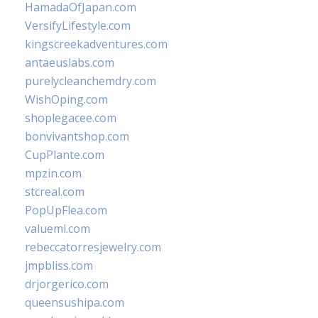
HamadaOfJapan.com
VersifyLifestyle.com
kingscreekadventures.com
antaeuslabs.com
purelycleanchemdry.com
WishOping.com
shoplegacee.com
bonvivantshop.com
CupPlante.com
mpzin.com
stcreal.com
PopUpFlea.com
valueml.com
rebeccatorresjewelry.com
jmpbliss.com
drjorgerico.com
queensushipa.com