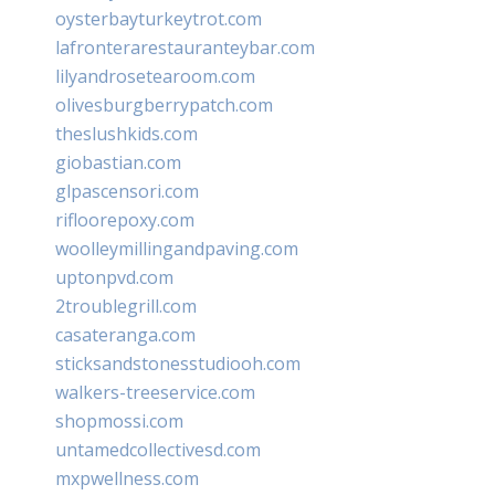
oysterbayturkeytrot.com
lafronterarestauranteybar.com
lilyandrosetearoom.com
olivesburgberrypatch.com
theslushkids.com
giobastian.com
glpascensori.com
rifloorepoxy.com
woolleymillingandpaving.com
uptonpvd.com
2troublegrill.com
casateranga.com
sticksandstonesstudiooh.com
walkers-treeservice.com
shopmossi.com
untamedcollectivesd.com
mxpwellness.com