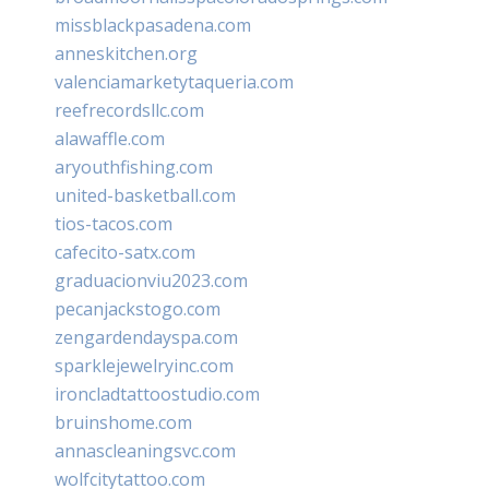
missblackpasadena.com
anneskitchen.org
valenciamarketytaqueria.com
reefrecordsllc.com
alawaffle.com
aryouthfishing.com
united-basketball.com
tios-tacos.com
cafecito-satx.com
graduacionviu2023.com
pecanjackstogo.com
zengardendayspa.com
sparklejewelryinc.com
ironcladtattoostudio.com
bruinshome.com
annascleaningsvc.com
wolfcitytattoo.com